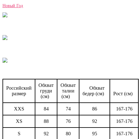
Новый Год
Обхват
Обхват
Российский
Обхват
груди
талии
размер
бедер (см)
Рост (см)
(см)
(см)
XXS
84
74
86
167-176
XS
88
76
92
167-176
S
92
80
95
167-176