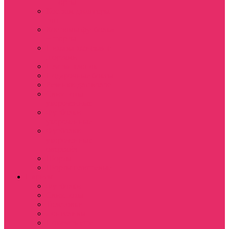
+ шорты
Костюм джоггеры +
топ
Костюмы футболка
+ шорты
Пижама женская с
шортами
Платья хлопок
Подарочные боксы
Резинки для волос
Свитшоты
укороченные
Футболки
укороченные
Футболки
укороченные
оверсайз
Шорты
Шорты плюшевые
Парням
Футболки
Свитшоты
Толстовки
Лонгсливы
Показать еще