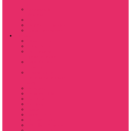
куш
Каникулы в
Мексике
Клон
Сверхъестественное
Семья Динозавров
Фильмы
Дюна / DUNE
Крик / Scream
Охотники за
привидениями
Парк Юрского
периода
Показать еще
Пираты Карибского
моря
Битлджус
Титаник / Titanic
Матрица
Хищник
Чужой
Гарри Поттер
Чудо женщина
Godzilla / Годзилла
Звездные войны