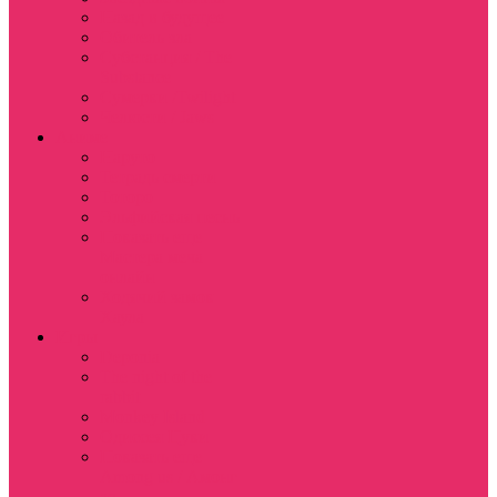
Назад в будущее
Обитель зла
Субстанция / The
Substance
Сумерки /Twilight
Челюсти / Jaws
Аниме
Наруто
Тетрадь смерти
Тоторо
Эльфийская песнь
Показать еще
Мастера меча
онлайн
Ходячий замок
Хаула
Игры
Deponia
The night of the
rabbit
Monkey Island
Одиссея Цуки
Показать еще
Among us / Амонг
ас