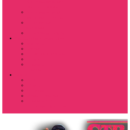
Костюмы мужские
свитшот+брюки
Костюмы мужские
футболка + шорты
Спортивные
костюмы
Подарочные боксы
Аксессуары и бижутерия
Браслеты
Брелки
Подвески и кулоны
Серьги
Показать еще
Чокеры
Разное
80-90 е
Thrasher
Доширак
Мемы, приколы
Показать еще
Футболка с крестом