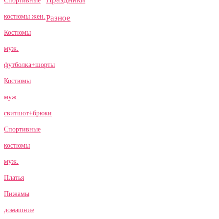
Спортивные
костюмы жен.
Разное
Костюмы
муж.
футболка+шорты
Костюмы
муж.
свитшот+брюки
Спортивные
костюмы
муж.
Платья
Пижамы
домашние