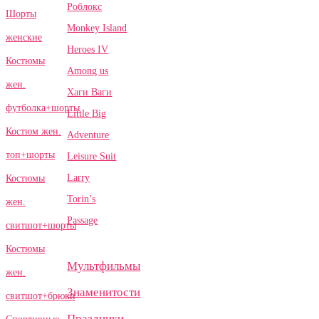
Роблокс
Шорты
Monkey Island
женские
Heroes IV
Костюмы
Among us
жен.
Хаги Ваги
футболка+шорты
Little Big
Костюм жен.
Adventure
топ+шорты
Leisure Suit
Larry
Костюмы
Torin’s
жен.
Passage
свитшот+шорты
Костюмы
Мультфильмы
жен.
Знаменитости
свитшот+брюки
Праздники