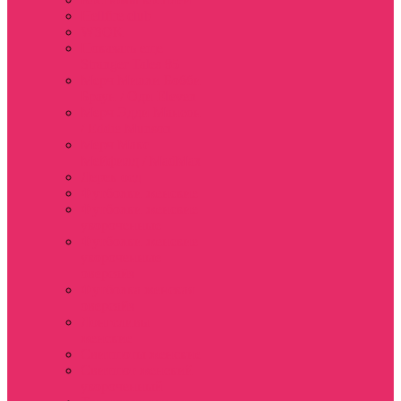
Hellfire club
WSQK
Показать еще
Stranger Tales 85
Мерч Милли Бобби
Браун / Оди Eleven
Мерч Эдди Мансон
/ Eddie Munson
Мерч Макс
Мейфилд / MadMax
Дерек осд
Футболки женские
Футболки женские
укороченные
Футболки женские
укороченные
оверсайз
Футболка женская
оверсайз
Лонгсливы
женские
Свитшоты женские
Свитшот женский
укороченный