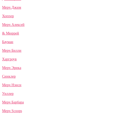
Мерч Джим
Хоппер
Мерч Алексей
& Мюррей
Бауман
Мерч Билли
Харгроув
Мерч Эрика
Синклер
Мерч Нэнси
Уиллер
Мерч Барбара
Мерч Scoops