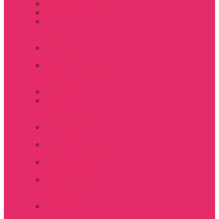
Часы настенные
Мерч Векна / Vecna
Мерч Финн
Вулфард / Finn
Wolfhard
Мерч Уилл Байерс /
Will Byers
Мерч Стив
Харрингтон / Steve
Harrington
Мерч Аргайл
Мерч Дастин
Хендерсон / Dustin
Henderson
Мерч Демогоргон /
Demogorgon
Мерч Джим Хоппер
/ Jim Hopper
Мерч Алексей /
Мюррей Бауман
Мерч Билли
Харгроув / Billy
Hargrove
Мерч Эрика
Синклер / Erica