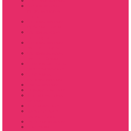
Толстовки женские
Костюм женский
футболка укороч +
шорты
Костюмы женские
футболка+шорты
Костюм женский
топ+шорты
Костюмы женские
свитшот+шорты
Костюмы женские
свитшот+брюки
Спортивные штаны
джоггеры женские
Спортивные
костюмы женские
Платья женские
Пижамы домашние
Шорты плюшевые
женские
Шорты женские
Stranger things &
Lacoste / Лакост
Футболки мужские
Лонгсливы