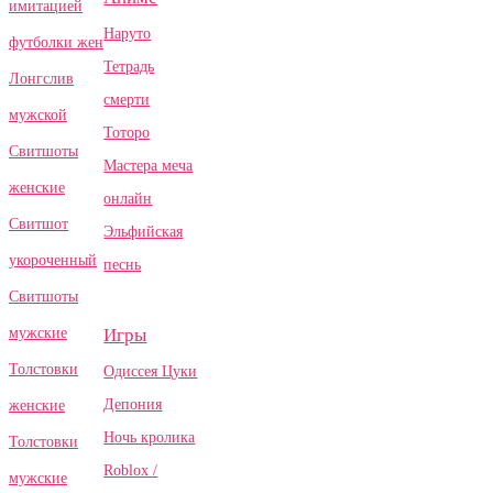
имитацией
Наруто
футболки жен
Тетрадь
Лонгслив
смерти
мужской
Тоторо
Свитшоты
Мастера меча
женские
онлайн
Свитшот
Эльфийская
укороченный
песнь
Свитшоты
Игры
мужские
Толстовки
Одиссея Цуки
Депония
женские
Ночь кролика
Толстовки
Roblox /
мужские