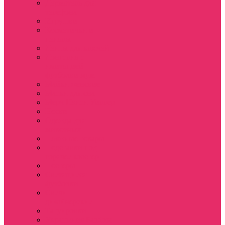
Держатель для
телефона
Игрушки
Косметички и
пеналы
Ленты для ключей
Лонгслив с
имитацией
футболки муж
Майки женские
Маски для сна
Мерч Нэнси Уиллер
Носки
Одежда для
животных
Пляжные товары
Подставки под
горячее коастер
Постеры
Светящиеся
футболки
Свечи
дизайнерские
Татуировки
Украшения Pandora