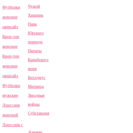
Чужой
Футболки
Хищник
женские
Парк
оверсайз
Юрского
Кроп-топ
периода
женские
Пираты
Кроп-топ
Карибского
женские
моря
оверсайз
Битлджус
Футболки
Матрица
Звездные
мужские
войны
Лонгслив
Субстанция
женский
Лонгслив с
Аниме