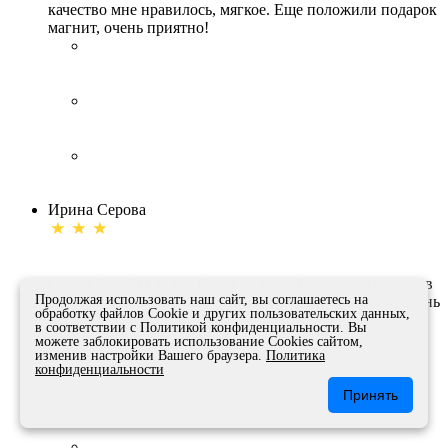
качество мне нравилось, мягкое. Еще положили подарок
магнит, очень приятно!
Ирина Серова
Супер Бокс!!! Сестре брала на День Рождения! Сестра в
Продолжая использовать наш сайт, вы соглашаетесь на
восторге, столько всего много! Футболка хлопок и очень
обработку файлов Сookie и других пользовательских данных,
мягкая кстати)
в соответствии с Политикой конфиденциальности. Вы
можете заблокировать использование Cookies сайтом,
изменив настройки Вашего браузера.
Политика
конфиденциальности
Принять