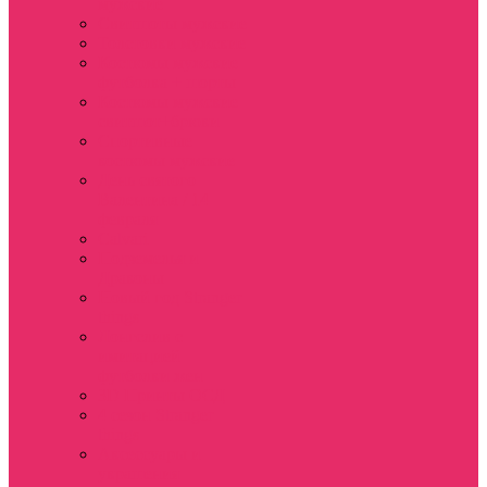
мужские
Свитшоты мужские
Толстовки мужские
Костюмы мужские
футболка + шорты
Костюмы мужские
свитшот+брюки
Спортивные
костюмы мужские
День святого
Валентина / 14
февраля
Calvari
Подземелья и
Драконы
Новый год Stranger
things
Лонгслив с
имитацией
футболки жен
3D Принты ОСД
4 сезон Stranger
things
Аксессуары и
украшения