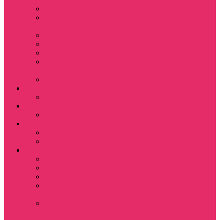
Leisure Suit Larry
Heroes Might and
Magic
Little Big Adventure
Torin’s Passage
Roblox / Роблокс
Хаги Ваги / Huggy
Wuggy
The Last of Us
Мультфильмы
Hello kitty
Знаменитости
Меган Фокс
Праздники
Новый год
Хэллоуин | Хоррор
Для школы / дома
Тетради школьные
Коврики для мыши
Термостаканы
Бутылки для
велосипеда
Показать еще
Для вас и вашего