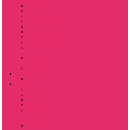
питомца
Косметички
Кружки
Ленты для ключей
Магниты
Одежда для школы
Пазлы
Подарочные боксы
Подарочные карты
Подставка под
стаканы
Подушки
декоративные
Шопперы
D&D
Дайсы
Девушкам
Футболки
Лонгсливы
Свитшоты
Толстовки
Показать еще
Спортивные
костюмы
Костюмы свитшот