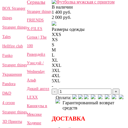
Сериалы
В наличии
BOX Stranger
Stranger things
1 400 руб.
2 000 руб.
things
FRIENDS
Stranger things
X-FILES
Размеры одежды
XXS
Tales
Сотня | The
XS
S
100
Hellfire club
M
Ривердейл
L
Funko
XL
Уэнсдэй /
Stranger things
XXL
3XL
Wednesday
Украшения
4XL
Альф
5XL
Pandora
-
Дикий ангел
-
+
D&D
LEXX
Оплата:
Гарантированный возврат
4 сезон
Каникулы в
средств
Stranger things
Мексике
ДОСТАВКА
3D Принты
Ходячие