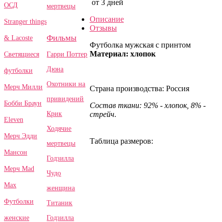
от 3 дней
ОСД
мертвецы
Описание
Stranger things
Отзывы
Фильмы
& Lacoste
Футболка мужская с принтом
Материал: хлопок
Гарри Поттер
Светящиеся
Дюна
футболки
Охотники на
Мерч Милли
Страна производства: Россия
привидений
Бобби Браун
Состав ткани: 92% - хлопок, 8% -
Крик
стрейч.
Eleven
Ходячие
Мерч Эдди
Таблица размеров:
мертвецы
Мансон
Годзилла
Мерч Mad
Чудо
Max
женщина
Футболки
Титаник
Годзилла
женские