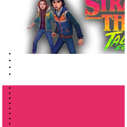
Футболки
Свитшоты
Толстовки
Лонгсливы
Костюмы мужские свитшот+брюки
Костюмы мужские футболка + шорты
Спортивные костюмы
Подарочные боксы