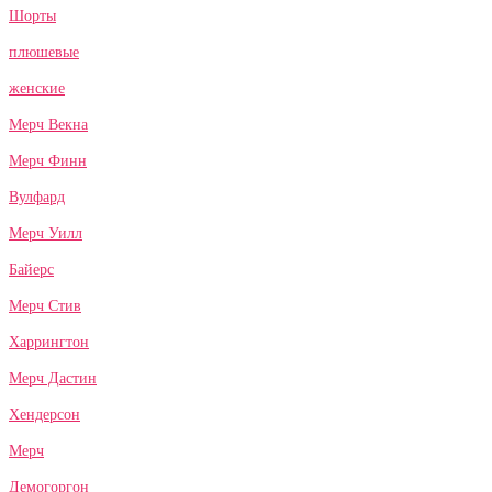
Шорты
плюшевые
женские
Мерч Векна
Мерч Финн
Вулфард
Мерч Уилл
Байерс
Мерч Стив
Харрингтон
Мерч Дастин
Хендерсон
Мерч
Демогоргон