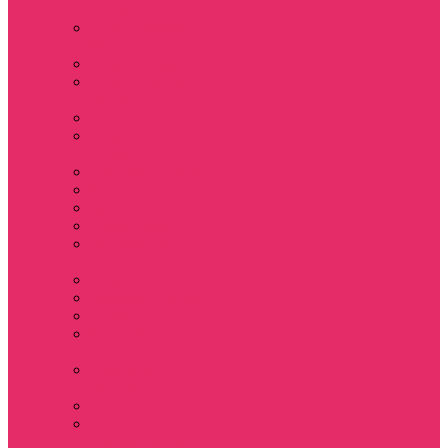
Sinclair
Мерч Барбара /
Barbara
Мерч Scoops Ahoy
Funko Stranger
things
Шопперы
Мерч Хоукинс /
Hawkins
Резинки для волос
Рюкзаки
Кружки
Термостаканы
Бутылки для
велосипеда
Тетради и блокноты
Коврики для мыши
Пазлы
Наклейки, стикеры
3D
Магниты на
холодильник
Значки
Подушки
декоративные