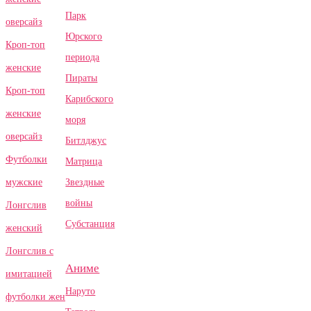
Парк
оверсайз
Юрского
Кроп-топ
периода
женские
Пираты
Кроп-топ
Карибского
женские
моря
оверсайз
Битлджус
Футболки
Матрица
Звездные
мужские
войны
Лонгслив
Субстанция
женский
Лонгслив с
Аниме
имитацией
Наруто
футболки жен