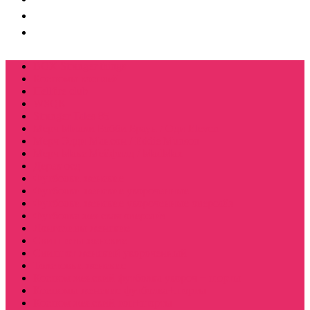
BOX Stranger things
Костюмы косплей
Hellfire club
WSQK
Stranger Tales 85
Мерч Милли Бобби Браун / Оди Eleven
Мерч Эдди Мансон / Eddie Munson
Мерч Макс Мейфилд / MadMax
Дерек осд
Футболки женские
Футболки женские укороченные
Футболки женские укороченные оверсайз
Футболка женская оверсайз
Лонгсливы женские
Свитшоты женские
Свитшот женский укороченный
Толстовки женские
Костюм женский футболка укороч + шорты
Костюмы женские футболка+шорты
Костюм женский топ+шорты