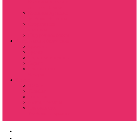
Костюмы мужские
свитшот+брюки
Костюмы мужские
футболка + шорты
Спортивные
костюмы
Подарочные боксы
Аксессуары и бижутерия
Браслеты
Брелки
Подвески и кулоны
Серьги
Показать еще
Чокеры
Разное
80-90 е
Thrasher
Доширак
Мемы, приколы
Показать еще
Футболка с крестом