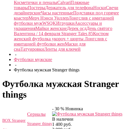
Косметички и пеналы
Calvari
Пляжные
товары
Постеры
Держатель для телефона
Носки
Свечи
дизайнерские
Часы настенные
Подставки под горячее
коастер
Мерч Нэнси Уиллер
Лонгслив с имитацией
футболки муж
WSQK
Игрушки
Аксессуары и
украшения
Майки женские
Дерек осд
День святого
Валентина / 14 февраля
Stranger Tales 85
Костюм
женский футболка укороч + шорты
Лонгслив с
имитацией футболки жен
Маски для
сна
Татуировки
Ленты для ключей
-
Футболки мужские
-
Футболка мужская Stranger things
Футболка мужская Stranger
things
- 30 %
Новинка
Сериалы
В наличии
BOX Stranger
Stranger things
1 400 руб.