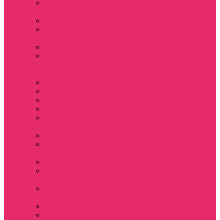
Держатель для
телефона
Игрушки
Косметички и
пеналы
Ленты для ключей
Лонгслив с
имитацией
футболки муж
Майки женские
Маски для сна
Мерч Нэнси Уиллер
Носки
Одежда для
животных
Пляжные товары
Подставки под
горячее коастер
Постеры
Светящиеся
футболки
Свечи
дизайнерские
Татуировки
Украшения Pandora