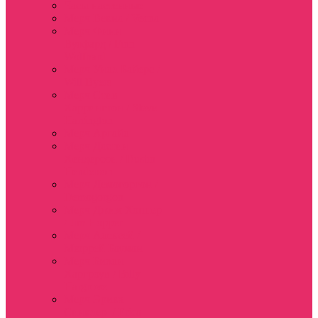
Часы настенные
Мерч Векна / Vecna
Мерч Финн
Вулфард / Finn
Wolfhard
Мерч Уилл Байерс /
Will Byers
Мерч Стив
Харрингтон / Steve
Harrington
Мерч Аргайл
Мерч Дастин
Хендерсон / Dustin
Henderson
Мерч Демогоргон /
Demogorgon
Мерч Джим Хоппер
/ Jim Hopper
Мерч Алексей /
Мюррей Бауман
Мерч Билли
Харгроув / Billy
Hargrove
Мерч Эрика
Синклер / Erica