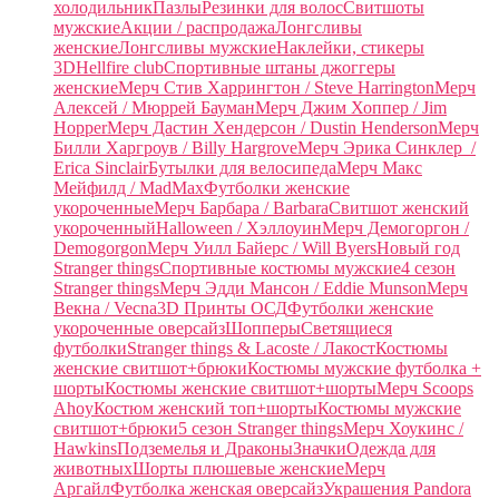
холодильник
Пазлы
Резинки для волос
Свитшоты
мужские
Акции / распродажа
Лонгсливы
женские
Лонгсливы мужские
Наклейки, стикеры
3D
Hellfire club
Спортивные штаны джоггеры
женские
Мерч Стив Харрингтон / Steve Harrington
Мерч
Алексей / Мюррей Бауман
Мерч Джим Хоппер / Jim
Hopper
Мерч Дастин Хендерсон / Dustin Henderson
Мерч
Билли Харгроув / Billy Hargrove
Мерч Эрика Синклер /
Erica Sinclair
Бутылки для велосипеда
Мерч Макс
Мейфилд / MadMax
Футболки женские
укороченные
Мерч Барбара / Barbara
Свитшот женский
укороченный
Halloween / Хэллоуин
Мерч Демогоргон /
Demogorgon
Мерч Уилл Байерс / Will Byers
Новый год
Stranger things
Спортивные костюмы мужские
4 сезон
Stranger things
Мерч Эдди Мансон / Eddie Munson
Мерч
Векна / Vecna
3D Принты ОСД
Футболки женские
укороченные оверсайз
Шопперы
Светящиеся
футболки
Stranger things & Lacoste / Лакост
Костюмы
женские свитшот+брюки
Костюмы мужские футболка +
шорты
Костюмы женские свитшот+шорты
Мерч Scoops
Ahoy
Костюм женский топ+шорты
Костюмы мужские
свитшот+брюки
5 сезон Stranger things
Мерч Хоукинс /
Hawkins
Подземелья и Драконы
Значки
Одежда для
животных
Шорты плюшевые женские
Мерч
Аргайл
Футболка женская оверсайз
Украшения Pandora