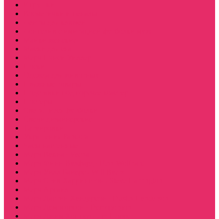
Игрушки
Косметички и пеналы
Ленты для ключей
Лонгслив с имитацией футболки муж
Майки женские
Маски для сна
Мерч Нэнси Уиллер
Носки
Одежда для животных
Пляжные товары
Подставки под горячее коастер
Постеры
Светящиеся футболки
Свечи дизайнерские
Татуировки
Украшения Pandora
Часы настенные
Мерч Векна / Vecna
Мерч Финн Вулфард / Finn Wolfhard
Мерч Уилл Байерс / Will Byers
Мерч Стив Харрингтон / Steve Harrington
Мерч Аргайл
Мерч Дастин Хендерсон / Dustin Henderson
Мерч Демогоргон / Demogorgon
Мерч Джим Хоппер / Jim Hopper