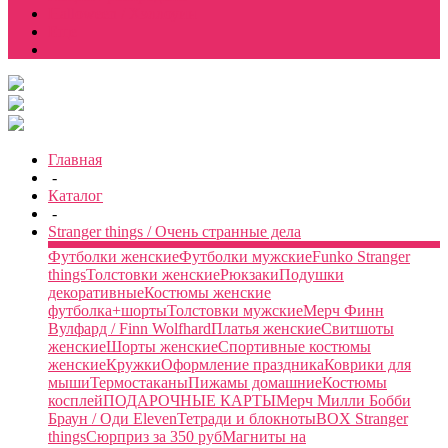
Halloween / Хэллоуин
Еще
Главная
-
Каталог
-
Stranger things / Очень странные дела
Футболки женские
Футболки мужские
Funko Stranger
things
Толстовки женские
Рюкзаки
Подушки
декоративные
Костюмы женские
футболка+шорты
Толстовки мужские
Мерч Финн
Вулфард / Finn Wolfhard
Платья женские
Свитшоты
женские
Шорты женские
Спортивные костюмы
женские
Кружки
Оформление праздника
Коврики для
мыши
Термостаканы
Пижамы домашние
Костюмы
косплей
ПОДАРОЧНЫЕ КАРТЫ
Мерч Милли Бобби
Браун / Оди Eleven
Тетради и блокноты
BOX Stranger
things
Сюрприз за 350 руб
Магниты на