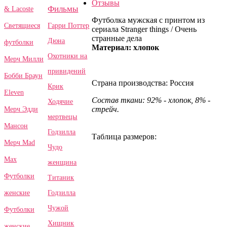
Отзывы
Фильмы
& Lacoste
Футболка мужская с принтом из
Гарри Поттер
Светящиеся
сериала Stranger things / Очень
странные дела
Дюна
футболки
Материал: хлопок
Охотники на
Мерч Милли
привидений
Бобби Браун
Страна производства: Россия
Крик
Eleven
Состав ткани: 92% - хлопок, 8% -
Ходячие
стрейч.
Мерч Эдди
мертвецы
Мансон
Годзилла
Таблица размеров:
Мерч Mad
Чудо
Max
женщина
Футболки
Титаник
Годзилла
женские
Чужой
Футболки
Хищник
женские