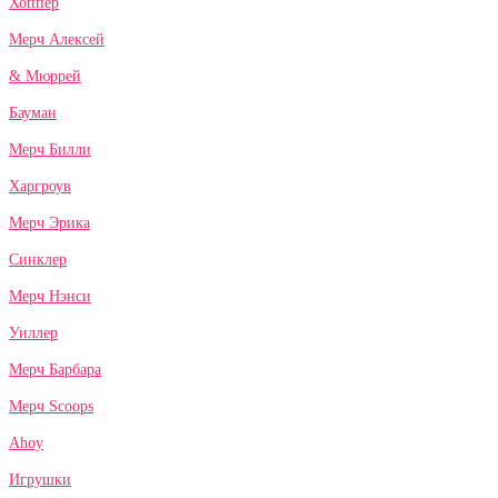
Хоппер
Мерч Алексей
& Мюррей
Бауман
Мерч Билли
Харгроув
Мерч Эрика
Синклер
Мерч Нэнси
Уиллер
Мерч Барбара
Мерч Scoops
Ahoy
Игрушки