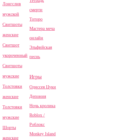
Тетрадь
Лонгслив
смерти
мужской
Тоторо
Свитшоты
Мастера меча
женские
онлайн
Свитшот
Эльфийская
укороченный
песнь
Свитшоты
Игры
мужские
Толстовки
Одиссея Цуки
Депония
женские
Ночь кролика
Толстовки
Roblox /
мужские
Роблокс
Шорты
Monkey Island
женские