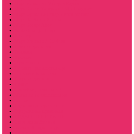
Мерч Алексей / Мюррей Бауман
Мерч Билли Харгроув / Billy Hargrove
Мерч Эрика Синклер / Erica Sinclair
Мерч Барбара / Barbara
Мерч Scoops Ahoy
Funko Stranger things
Шопперы
Мерч Хоукинс / Hawkins
Резинки для волос
Рюкзаки
Кружки
Термостаканы
Бутылки для велосипеда
Тетради и блокноты
Коврики для мыши
Пазлы
Наклейки, стикеры 3D
Магниты на холодильник
Значки
Подушки декоративные
Оформление праздника
ПОДАРОЧНЫЕ КАРТЫ
Сюрприз за 350 руб
5 сезон Stranger things
Акции / распродажа