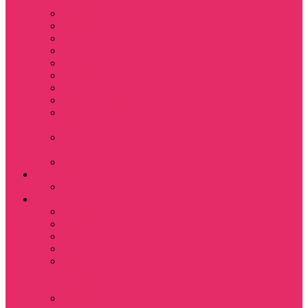
питомца
Косметички
Кружки
Ленты для ключей
Магниты
Одежда для школы
Пазлы
Подарочные боксы
Подарочные карты
Подставка под
стаканы
Подушки
декоративные
Шопперы
D&D
Дайсы
Девушкам
Футболки
Лонгсливы
Свитшоты
Толстовки
Показать еще
Спортивные
костюмы
Костюмы свитшот