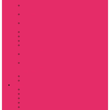
+ шорты
Костюм джоггеры +
топ
Костюмы футболка
+ шорты
Пижама женская с
шортами
Платья хлопок
Подарочные боксы
Резинки для волос
Свитшоты
укороченные
Футболки
укороченные
Футболки
укороченные
оверсайз
Шорты
Шорты плюшевые
Парням
Футболки
Свитшоты
Толстовки
Лонгсливы
Показать еще