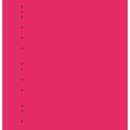
мужские
Свитшоты мужские
Толстовки мужские
Костюмы мужские
футболка + шорты
Костюмы мужские
свитшот+брюки
Спортивные
костюмы мужские
День святого
Валентина / 14
февраля
Calvari
Подземелья и
Драконы
Новый год Stranger
things
Лонгслив с
имитацией
футболки жен
3D Принты ОСД
4 сезон Stranger
things
Аксессуары и
украшения