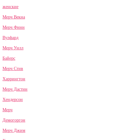
женские
Мерч Векна
Мерч Финн
Вулфард
Мерч Уилл
Байерс
Мерч Стив
Харрингтон
Мерч Дастин
Хендерсон
Мерч
Демогоргон
Мерч Джим