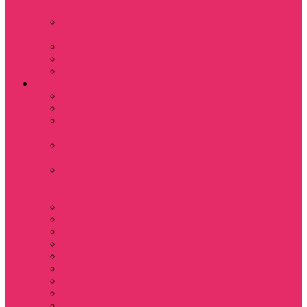
куш
Каникулы в
Мексике
Клон
Сверхъестественное
Семья Динозавров
Фильмы
Дюна / DUNE
Крик / Scream
Охотники за
привидениями
Парк Юрского
периода
Показать еще
Пираты Карибского
моря
Битлджус
Титаник / Titanic
Матрица
Хищник
Чужой
Гарри Поттер
Чудо женщина
Godzilla / Годзилла
Звездные войны