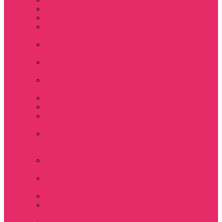
Hellfire club
WSQK
Показать еще
Stranger Tales 85
Мерч Милли Бобби
Браун / Оди Eleven
Мерч Эдди Мансон
/ Eddie Munson
Мерч Макс
Мейфилд / MadMax
Дерек осд
Футболки женские
Футболки женские
укороченные
Футболки женские
укороченные
оверсайз
Футболка женская
оверсайз
Лонгсливы
женские
Свитшоты женские
Свитшот женский
укороченный