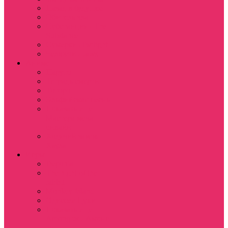
Назад в будущее
Обитель зла
Субстанция / The
Substance
Сумерки /Twilight
Челюсти / Jaws
Аниме
Наруто
Тетрадь смерти
Тоторо
Эльфийская песнь
Показать еще
Мастера меча
онлайн
Ходячий замок
Хаула
Игры
Deponia
The night of the
rabbit
Monkey Island
Одиссея Цуки
Показать еще
Among us / Амонг
ас