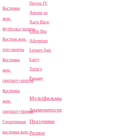
Heroes IV
Костюмы
Among us
жен.
Хаги Ваги
футболка+шорты
Little Big
Костюм жен.
Adventure
топ+шорты
Leisure Suit
Larry
Костюмы
Torin’s
жен.
Passage
свитшот+шорты
Костюмы
Мультфильмы
жен.
Знаменитости
свитшот+брюки
Праздники
Спортивные
костюмы жен.
Разное