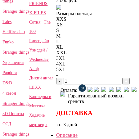
2 000 руб.
things
FRIENDS
Stranger things
X-FILES
Размеры одежды
XXS
Tales
Сотня | The
XS
S
100
Hellfire club
M
Ривердейл
L
Funko
XL
Уэнсдэй /
Stranger things
XXL
3XL
Wednesday
Украшения
4XL
Альф
5XL
Pandora
-
Дикий ангел
-
+
D&D
LEXX
Оплата:
4 сезон
Гарантированный возврат
Каникулы в
средств
Stranger things
Мексике
ДОСТАВКА
3D Принты
Ходячие
ОСД
от 3 дней
мертвецы
Stranger things
Описание