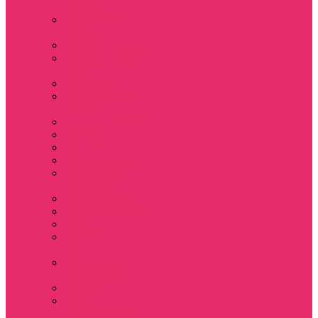
Sinclair
Мерч Барбара /
Barbara
Мерч Scoops Ahoy
Funko Stranger
things
Шопперы
Мерч Хоукинс /
Hawkins
Резинки для волос
Рюкзаки
Кружки
Термостаканы
Бутылки для
велосипеда
Тетради и блокноты
Коврики для мыши
Пазлы
Наклейки, стикеры
3D
Магниты на
холодильник
Значки
Подушки
декоративные