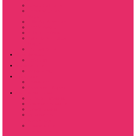
Leisure Suit Larry
Heroes Might and
Magic
Little Big Adventure
Torin’s Passage
Roblox / Роблокс
Хаги Ваги / Huggy
Wuggy
The Last of Us
Мультфильмы
Hello kitty
Знаменитости
Меган Фокс
Праздники
Новый год
Хэллоуин | Хоррор
Для школы / дома
Тетради школьные
Коврики для мыши
Термостаканы
Бутылки для
велосипеда
Показать еще
Для вас и вашего