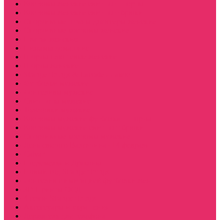
Костюмы женские свитшот+шорты
Костюмы женские свитшот+брюки
Спортивные штаны джоггеры женские
Спортивные костюмы женские
Платья женские
Пижамы домашние
Шорты плюшевые женские
Шорты женские
Stranger things & Lacoste / Лакост
Футболки мужские
Лонгсливы мужские
Свитшоты мужские
Толстовки мужские
Костюмы мужские футболка + шорты
Костюмы мужские свитшот+брюки
Спортивные костюмы мужские
День святого Валентина / 14 февраля
Calvari
Подземелья и Драконы
Новый год Stranger things
Лонгслив с имитацией футболки жен
3D Принты ОСД
4 сезон Stranger things
Аксессуары и украшения
Держатель для телефона