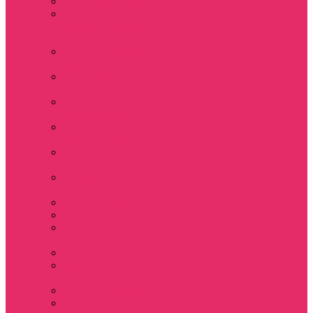
Толстовки женские
Костюм женский
футболка укороч +
шорты
Костюмы женские
футболка+шорты
Костюм женский
топ+шорты
Костюмы женские
свитшот+шорты
Костюмы женские
свитшот+брюки
Спортивные штаны
джоггеры женские
Спортивные
костюмы женские
Платья женские
Пижамы домашние
Шорты плюшевые
женские
Шорты женские
Stranger things &
Lacoste / Лакост
Футболки мужские
Лонгсливы