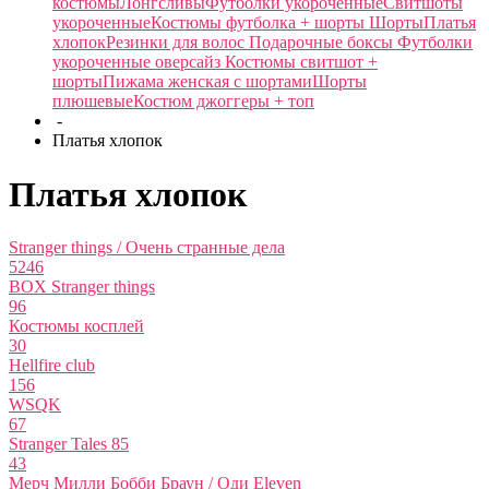
костюмы
Лонгсливы
Футболки укороченные
Свитшоты
укороченные
Костюмы футболка + шорты
Шорты
Платья
хлопок
Резинки для волос
Подарочные боксы
Футболки
укороченные оверсайз
Костюмы свитшот +
шорты
Пижама женская с шортами
Шорты
плюшевые
Костюм джоггеры + топ
-
Платья хлопок
Платья хлопок
Stranger things / Очень странные дела
5246
BOX Stranger things
96
Костюмы косплей
30
Hellfire club
156
WSQK
67
Stranger Tales 85
43
Мерч Милли Бобби Браун / Оди Eleven