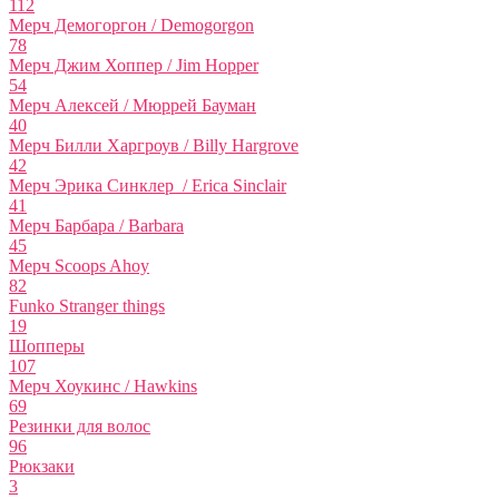
112
Мерч Демогоргон / Demogorgon
78
Мерч Джим Хоппер / Jim Hopper
54
Мерч Алексей / Мюррей Бауман
40
Мерч Билли Харгроув / Billy Hargrove
42
Мерч Эрика Синклер / Erica Sinclair
41
Мерч Барбара / Barbara
45
Мерч Scoops Ahoy
82
Funko Stranger things
19
Шопперы
107
Мерч Хоукинс / Hawkins
69
Резинки для волос
96
Рюкзаки
3