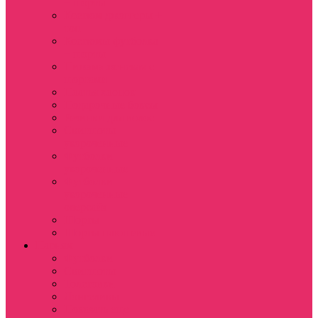
+ шорты
Костюм джоггеры +
топ
Костюмы футболка
+ шорты
Пижама женская с
шортами
Платья хлопок
Подарочные боксы
Резинки для волос
Свитшоты
укороченные
Футболки
укороченные
Футболки
укороченные
оверсайз
Шорты
Шорты плюшевые
Парням
Футболки
Свитшоты
Толстовки
Лонгсливы
Показать еще