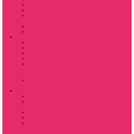
Назад в будущее
Обитель зла
Субстанция / The
Substance
Сумерки /Twilight
Челюсти / Jaws
Аниме
Наруто
Тетрадь смерти
Тоторо
Эльфийская песнь
Показать еще
Мастера меча
онлайн
Ходячий замок
Хаула
Игры
Deponia
The night of the
rabbit
Monkey Island
Одиссея Цуки
Показать еще
Among us / Амонг
ас