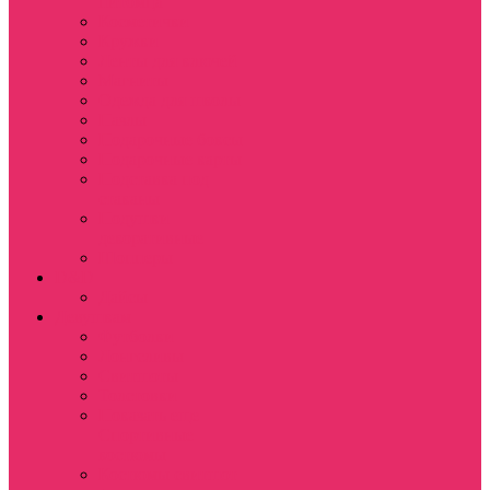
питомца
Косметички
Кружки
Ленты для ключей
Магниты
Одежда для школы
Пазлы
Подарочные боксы
Подарочные карты
Подставка под
стаканы
Подушки
декоративные
Шопперы
D&D
Дайсы
Девушкам
Футболки
Лонгсливы
Свитшоты
Толстовки
Показать еще
Спортивные
костюмы
Костюмы свитшот