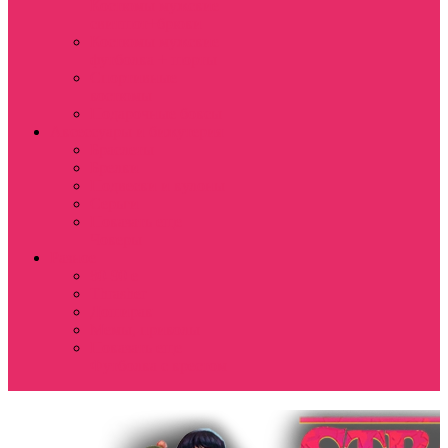
Костюмы мужские
свитшот+брюки
Костюмы мужские
футболка + шорты
Спортивные
костюмы
Подарочные боксы
Аксессуары и бижутерия
Браслеты
Брелки
Подвески и кулоны
Серьги
Показать еще
Чокеры
Разное
80-90 е
Thrasher
Доширак
Мемы, приколы
Показать еще
Футболка с крестом