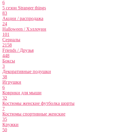
6
5 сезон Stranger things
83
Акции / распродажа
24
Halloween / Хэллоуин
101
Сериалы
2158
Friends / Друзья
448
Боксы
3
Декоративные подушки
38
Игрушки
6
Коврики для мыши
32
Костюмы женские футболка шорты
7
Костюмы спортивные женские
35
Кружки
50