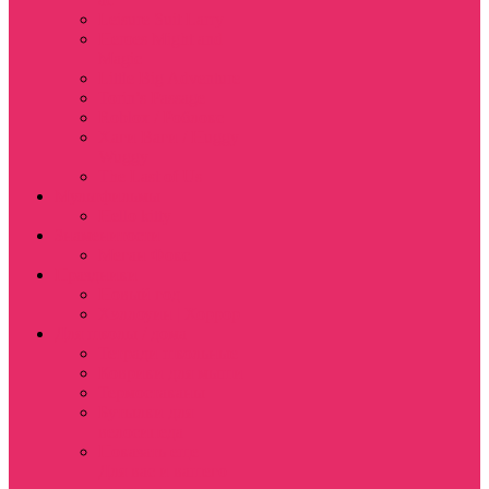
Leisure Suit Larry
Heroes Might and
Magic
Little Big Adventure
Torin’s Passage
Roblox / Роблокс
Хаги Ваги / Huggy
Wuggy
The Last of Us
Мультфильмы
Hello kitty
Знаменитости
Меган Фокс
Праздники
Новый год
Хэллоуин | Хоррор
Для школы / дома
Тетради школьные
Коврики для мыши
Термостаканы
Бутылки для
велосипеда
Показать еще
Для вас и вашего