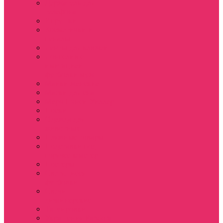
Держатель для
телефона
Игрушки
Косметички и
пеналы
Ленты для ключей
Лонгслив с
имитацией
футболки муж
Майки женские
Маски для сна
Мерч Нэнси Уиллер
Носки
Одежда для
животных
Пляжные товары
Подставки под
горячее коастер
Постеры
Светящиеся
футболки
Свечи
дизайнерские
Татуировки
Украшения Pandora