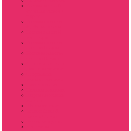
Толстовки женские
Костюм женский
футболка укороч +
шорты
Костюмы женские
футболка+шорты
Костюм женский
топ+шорты
Костюмы женские
свитшот+шорты
Костюмы женские
свитшот+брюки
Спортивные штаны
джоггеры женские
Спортивные
костюмы женские
Платья женские
Пижамы домашние
Шорты плюшевые
женские
Шорты женские
Stranger things &
Lacoste / Лакост
Футболки мужские
Лонгсливы