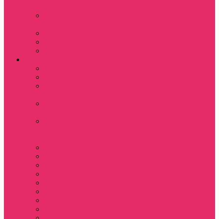
куш
Каникулы в
Мексике
Клон
Сверхъестественное
Семья Динозавров
Фильмы
Дюна / DUNE
Крик / Scream
Охотники за
привидениями
Парк Юрского
периода
Показать еще
Пираты Карибского
моря
Битлджус
Титаник / Titanic
Матрица
Хищник
Чужой
Гарри Поттер
Чудо женщина
Godzilla / Годзилла
Звездные войны