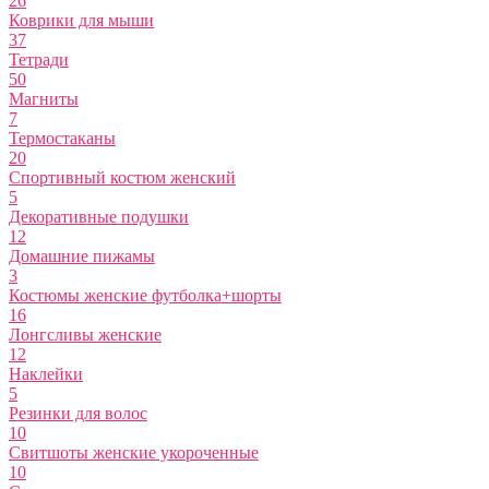
26
Коврики для мыши
37
Тетради
50
Магниты
7
Термостаканы
20
Спортивный костюм женский
5
Декоративные подушки
12
Домашние пижамы
3
Костюмы женские футболка+шорты
16
Лонгсливы женские
12
Наклейки
5
Резинки для волос
10
Свитшоты женские укороченные
10