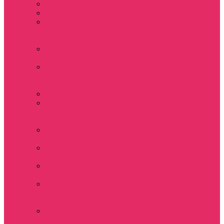
Часы настенные
Мерч Векна / Vecna
Мерч Финн
Вулфард / Finn
Wolfhard
Мерч Уилл Байерс /
Will Byers
Мерч Стив
Харрингтон / Steve
Harrington
Мерч Аргайл
Мерч Дастин
Хендерсон / Dustin
Henderson
Мерч Демогоргон /
Demogorgon
Мерч Джим Хоппер
/ Jim Hopper
Мерч Алексей /
Мюррей Бауман
Мерч Билли
Харгроув / Billy
Hargrove
Мерч Эрика
Синклер / Erica