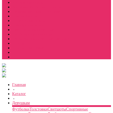
Костюм джоггеры + топ
Костюмы футболка + шорты
Пижама женская с шортами
Платья хлопок
Подарочные боксы
Резинки для волос
Свитшоты укороченные
Футболки укороченные
Футболки укороченные оверсайз
Шорты
Шорты плюшевые
Еще
Главная
-
Каталог
-
Девушкам
Футболки
Толстовки
Свитшоты
Спортивные