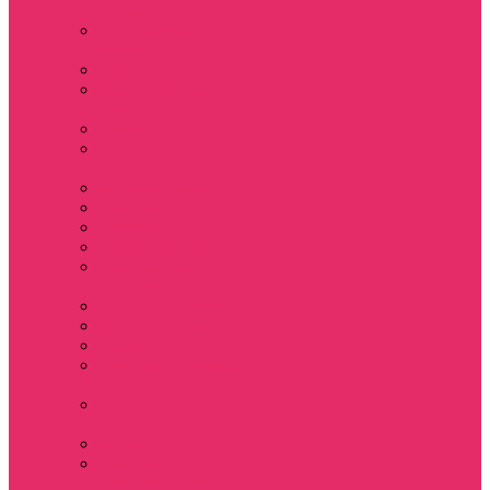
Sinclair
Мерч Барбара /
Barbara
Мерч Scoops Ahoy
Funko Stranger
things
Шопперы
Мерч Хоукинс /
Hawkins
Резинки для волос
Рюкзаки
Кружки
Термостаканы
Бутылки для
велосипеда
Тетради и блокноты
Коврики для мыши
Пазлы
Наклейки, стикеры
3D
Магниты на
холодильник
Значки
Подушки
декоративные