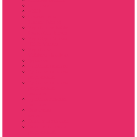
Hellfire club
WSQK
Показать еще
Stranger Tales 85
Мерч Милли Бобби
Браун / Оди Eleven
Мерч Эдди Мансон
/ Eddie Munson
Мерч Макс
Мейфилд / MadMax
Дерек осд
Футболки женские
Футболки женские
укороченные
Футболки женские
укороченные
оверсайз
Футболка женская
оверсайз
Лонгсливы
женские
Свитшоты женские
Свитшот женский
укороченный