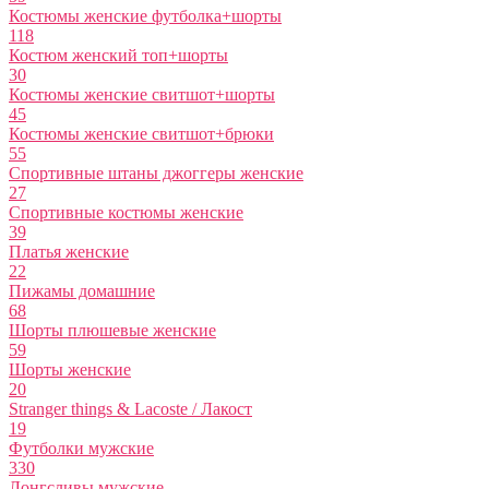
Костюмы женские футболка+шорты
118
Костюм женский топ+шорты
30
Костюмы женские свитшот+шорты
45
Костюмы женские свитшот+брюки
55
Спортивные штаны джоггеры женские
27
Спортивные костюмы женские
39
Платья женские
22
Пижамы домашние
68
Шорты плюшевые женские
59
Шорты женские
20
Stranger things & Lacoste / Лакост
19
Футболки мужские
330
Лонгсливы мужские