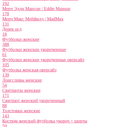
192
Мерч Эдди Мансон / Eddie Munson
170
Мерч Макс Мейфилд / MadMax
131
Дерек осд
18
Футболки женские
388
Футболки женские укороченные
61
Футболки женские укороченные оверсайз
105
Футболка женская оверсайз
139
Лонгсливы женские
54
Свитшоты женские
171
Свитшот женский укороченный
88
Толстовки женские
143
Костюм женский футболка укороч + шорты
59