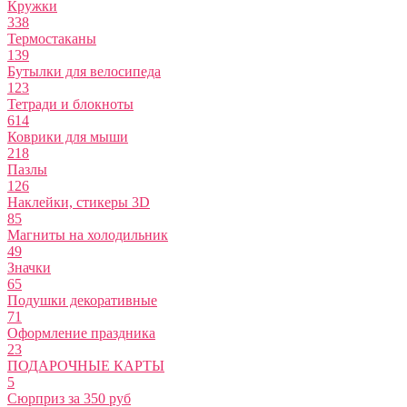
Кружки
338
Термостаканы
139
Бутылки для велосипеда
123
Тетради и блокноты
614
Коврики для мыши
218
Пазлы
126
Наклейки, стикеры 3D
85
Магниты на холодильник
49
Значки
65
Подушки декоративные
71
Оформление праздника
23
ПОДАРОЧНЫЕ КАРТЫ
5
Сюрприз за 350 руб