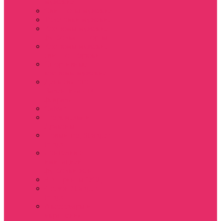
мужские
Свитшоты мужские
Толстовки мужские
Костюмы мужские
футболка + шорты
Костюмы мужские
свитшот+брюки
Спортивные
костюмы мужские
День святого
Валентина / 14
февраля
Calvari
Подземелья и
Драконы
Новый год Stranger
things
Лонгслив с
имитацией
футболки жен
3D Принты ОСД
4 сезон Stranger
things
Аксессуары и
украшения