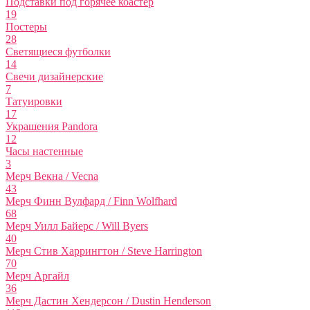
Подставки под горячее коастер
19
Постеры
28
Светящиеся футболки
14
Свечи дизайнерские
7
Татуировки
17
Украшения Pandora
12
Часы настенные
3
Мерч Векна / Vecna
43
Мерч Финн Вулфард / Finn Wolfhard
68
Мерч Уилл Байерс / Will Byers
40
Мерч Стив Харрингтон / Steve Harrington
70
Мерч Аргайл
36
Мерч Дастин Хендерсон / Dustin Henderson