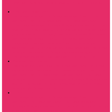
Резинки для волос
Термостаканы
Тетради
Шопперы
Еще
Riverdale / Ривердейл
Футболки женские
Футболки мужские
Свитшоты
женские
Свитшоты мужские
Толстовки женские
Толстовки мужские
Кружки
Коврики для мыши
Тетради
Магниты
Термостаканы
Спортивный костюм женский
Декоративные подушки
Домашние пижамы
Костюмы
женские футболка+шорты
Лонгсливы женские
Наклейки
Резинки для волос
Свитшоты женские
укороченные
Спортивные костюмы мужские
Футболки
женские оверсайз
Футболки укороченные кроп-топ
Футболки укороченные оверсайз
Шопперы
Еще
Уэнздэй / Wednesday
Оформление праздника
Футболки женские
Футболки
укороченные оверсайз
Лонгсливы женские
Свитшоты
женские
Свитшот укороченный женский
Толстовки
женские
Шопперы
Термостаканы
Кружки
Коврики для
мыши
Школьные тетради
Пазлы
Магниты
Костюмы
женские футболка шорты
Еще
LEXX / ЛЕКСС
Футболки женские
Футболки мужские
Свитшоты
женские
Толстовки женские
Толстовки мужские
Кружки
Коврики для мыши
Тетради
Игрушки
Игрушки
и фигурки
Свитшоты мужские
Еще