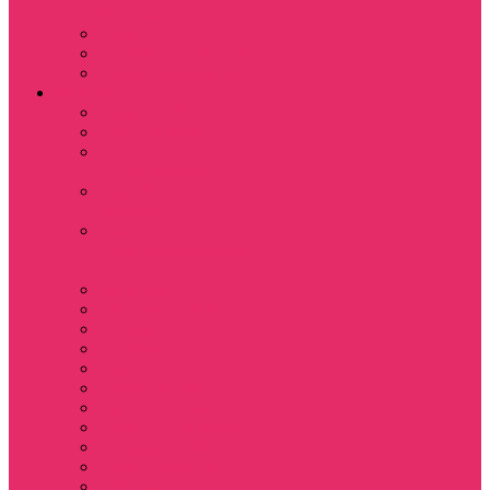
Мексике
Клон
Сверхъестественное
Семья Динозавров
Фильмы
Дюна / DUNE
Крик / Scream
Охотники за
привидениями
Парк Юрского
периода
Показать еще
Пираты Карибского
моря
Битлджус
Титаник / Titanic
Матрица
Хищник
Чужой
Гарри Поттер
Чудо женщина
Godzilla / Годзилла
Звездные войны
Назад в будущее
Обитель зла