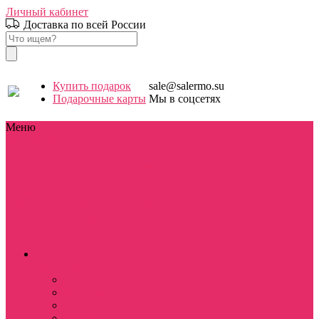
Личный кабинет
Доставка по всей России
Купить подарок
sale@salermo.su
Подарочные карты
Мы в соцсетях
Меню
Каталог
Каталог
Stranger things / Очень странные
дела
Сериалы
Фильмы
Аниме
Игры
Мультфильмы
Знаменитости
Праздники
Для
школы / дома
D&D
Девушкам
Парням
Аксессуары и
бижутерия
Разное
Stranger things / Очень
странные дела
BOX Stranger things
Костюмы косплей
Hellfire club
WSQK