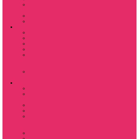
Субстанция / The
Substance
Сумерки /Twilight
Челюсти / Jaws
Аниме
Наруто
Тетрадь смерти
Тоторо
Эльфийская песнь
Показать еще
Мастера меча
онлайн
Ходячий замок
Хаула
Игры
Deponia
The night of the
rabbit
Monkey Island
Одиссея Цуки
Показать еще
Among us / Амонг
ас
Leisure Suit Larry
Heroes Might and