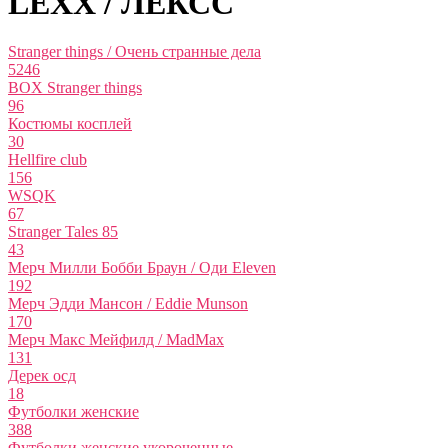
LEXX / ЛЕКСС
Stranger things / Очень странные дела
5246
BOX Stranger things
96
Костюмы косплей
30
Hellfire club
156
WSQK
67
Stranger Tales 85
43
Мерч Милли Бобби Браун / Оди Eleven
192
Мерч Эдди Мансон / Eddie Munson
170
Мерч Макс Мейфилд / MadMax
131
Дерек осд
18
Футболки женские
388
Футболки женские укороченные