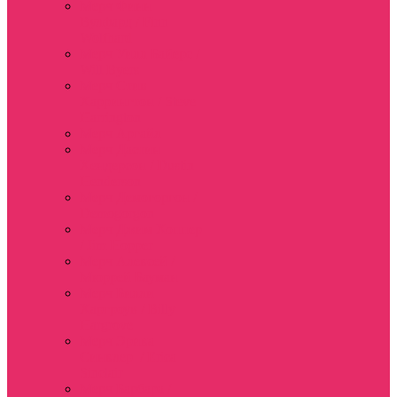
Мерч Финн
Вулфард / Finn
Wolfhard
Мерч Уилл Байерс /
Will Byers
Мерч Стив
Харрингтон / Steve
Harrington
Мерч Аргайл
Мерч Дастин
Хендерсон / Dustin
Henderson
Мерч Демогоргон /
Demogorgon
Мерч Джим Хоппер
/ Jim Hopper
Мерч Алексей /
Мюррей Бауман
Мерч Билли
Харгроув / Billy
Hargrove
Мерч Эрика
Синклер / Erica
Sinclair
Мерч Барбара /