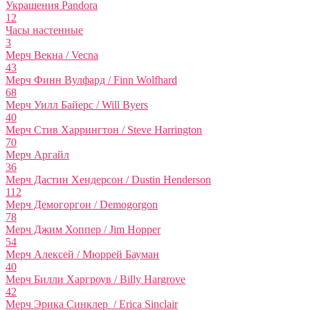
Украшения Pandora
12
Часы настенные
3
Мерч Векна / Vecna
43
Мерч Финн Вулфард / Finn Wolfhard
68
Мерч Уилл Байерс / Will Byers
40
Мерч Стив Харрингтон / Steve Harrington
70
Мерч Аргайл
36
Мерч Дастин Хендерсон / Dustin Henderson
112
Мерч Демогоргон / Demogorgon
78
Мерч Джим Хоппер / Jim Hopper
54
Мерч Алексей / Мюррей Бауман
40
Мерч Билли Харгроув / Billy Hargrove
42
Мерч Эрика Синклер / Erica Sinclair