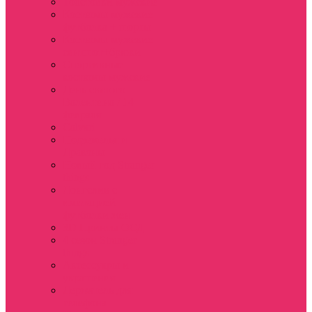
Толстовки мужские
Костюмы мужские
футболка + шорты
Костюмы мужские
свитшот+брюки
Спортивные
костюмы мужские
День святого
Валентина / 14
февраля
Calvari
Подземелья и
Драконы
Новый год Stranger
things
Лонгслив с
имитацией
футболки жен
3D Принты ОСД
4 сезон Stranger
things
Аксессуары и
украшения
Держатель для
телефона