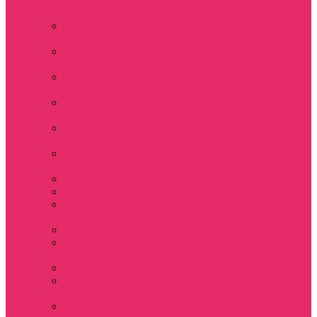
футболка укороч +
шорты
Костюмы женские
футболка+шорты
Костюм женский
топ+шорты
Костюмы женские
свитшот+шорты
Костюмы женские
свитшот+брюки
Спортивные штаны
джоггеры женские
Спортивные
костюмы женские
Платья женские
Пижамы домашние
Шорты плюшевые
женские
Шорты женские
Stranger things &
Lacoste / Лакост
Футболки мужские
Лонгсливы
мужские
Свитшоты мужские