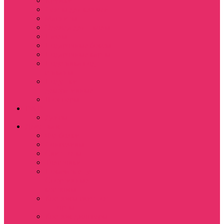
Кружки
Ленты для ключей
Магниты
Одежда для школы
Пазлы
Подарочные боксы
Подарочные карты
Подставка под
стаканы
Подушки
декоративные
Шопперы
D&D
Дайсы
Девушкам
Футболки
Лонгсливы
Свитшоты
Толстовки
Показать еще
Спортивные
костюмы
Костюмы свитшот
+ шорты
Костюм джоггеры +