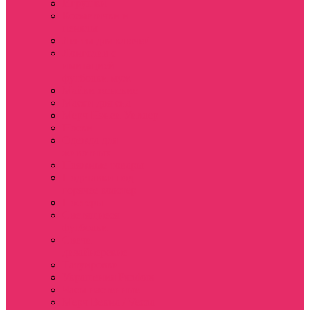
Игрушки
Косметички и
пеналы
Ленты для ключей
Лонгслив с
имитацией
футболки муж
Майки женские
Маски для сна
Мерч Нэнси Уиллер
Носки
Одежда для
животных
Пляжные товары
Подставки под
горячее коастер
Постеры
Светящиеся
футболки
Свечи
дизайнерские
Татуировки
Украшения Pandora
Часы настенные
Мерч Векна / Vecna