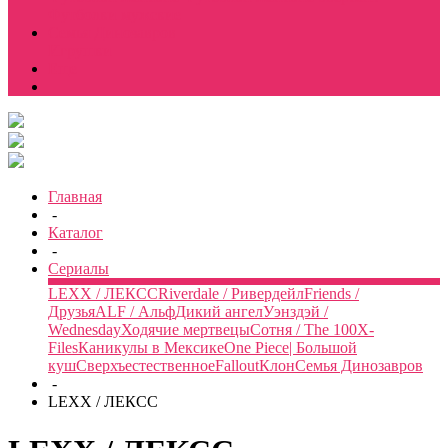
Футболки мужские
Семья Динозавров
Игрушки
Еще
Главная
-
Каталог
-
Сериалы
LEXX / ЛЕКСС
Riverdale / Ривердейл
Friends /
Друзья
ALF / Альф
Дикий ангел
Уэнздэй /
Wednesday
Ходячие мертвецы
Сотня / The 100
X-
Files
Каникулы в Мексике
One Piece| Большой
куш
Сверхъестественное
Fallout
Клон
Семья Динозавров
-
LEXX / ЛЕКСС