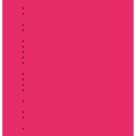
Barbara
Мерч Scoops Ahoy
Funko Stranger
things
Шопперы
Мерч Хоукинс /
Hawkins
Резинки для волос
Рюкзаки
Кружки
Термостаканы
Бутылки для
велосипеда
Тетради и блокноты
Коврики для мыши
Пазлы
Наклейки, стикеры
3D
Магниты на
холодильник
Значки
Подушки
декоративные
Оформление
праздника