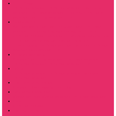
ALF / Альф
Футболки женские
Футболки мужские
Свитшоты
женские
Толстовки мужские
Шопперы
Игрушки и
фигурки
Свитшоты мужские
Еще
Дикий ангел
Женские футболки
Свитшоты женские
Толстовки
женские
Шопперы
Коврики для мыши
Тетради
Игрушки
Кружки
Наклейки
Подарочные наборы, боксы
Подушки декоративные
Резинки для волос
Термостаканы
Футболки женские оверсайз
Футболки
женские укороченные
Еще
Ходячие мертвецы
Кружки
Свитшоты мужские
Толстовки мужские
Футболки женские
Футболки мужские
Еще
Fallout
Футболки женские
Футболки женские оверсайз
Футболки мужские
One Piece| Большой куш
Кружки
Термостаканы
Шопперы
Каникулы в Мексике
Майки женские
Майки мужские
Футболки мужские
Клон
Игрушки
Кружки
Сверхъестественное
Футболки женские
Футболки женские оверсайз