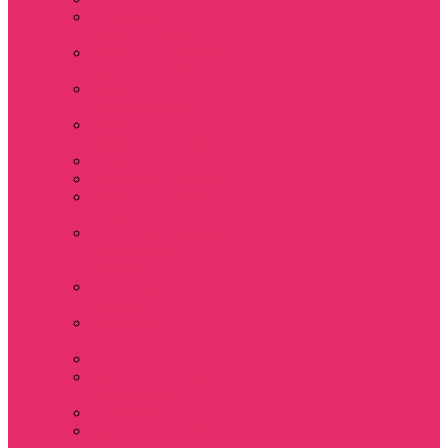
Показать еще
Stranger Tales 85
Мерч Милли Бобби
Браун / Оди Eleven
Мерч Эдди Мансон
/ Eddie Munson
Мерч Макс
Мейфилд / MadMax
Дерек осд
Футболки женские
Футболки женские
укороченные
Футболки женские
укороченные
оверсайз
Футболка женская
оверсайз
Лонгсливы
женские
Свитшоты женские
Свитшот женский
укороченный
Толстовки женские
Костюм женский