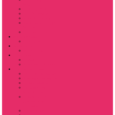
Magic
Little Big Adventure
Torin’s Passage
Roblox / Роблокс
Хаги Ваги / Huggy
Wuggy
The Last of Us
Мультфильмы
Hello kitty
Знаменитости
Меган Фокс
Праздники
Новый год
Хэллоуин | Хоррор
Для школы / дома
Тетради школьные
Коврики для мыши
Термостаканы
Бутылки для
велосипеда
Показать еще
Для вас и вашего
питомца
Косметички