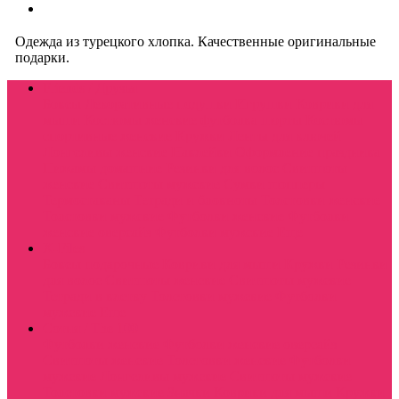
Одежда из турецкого хлопка. Качественные оригинальные
подарки.
Friends / Друзья
Боксы
Декоративные подушки
Игрушки
Коврики для
мыши
Костюмы женские футболка шорты
Костюмы
спортивные женские
Кружки
Ленты для ключей
Лонгсливы женские
Наклейки
Оформление праздника
Пижамы домашние
Резинки для волос
Свитшоты
женские
Свитшоты мужские
Сумки шопперы
Термостаканы
Тетради и блокноты
Толстовки женские
Толстовки мужские
Футболки женские
Футболки
женские оверсайз
Футболки мужские
Еще
X-Files
Боксы подарочные
Коврики для мыши
Кружки
Резинки
для волос
Свитшоты женские
Свитшоты мужские
Тетради в клетку
Толстовки мужские
Футболки
мужские
Еще
Сотня / The 100
Футболки женские
Футболки женские оверсайз
Свитшоты женские
Толстовки женские
Футболки
мужские
Лонгсливы мужские
Свитшоты мужские
Толстовки мужские
Значки
Коврики для мыши
Кружки