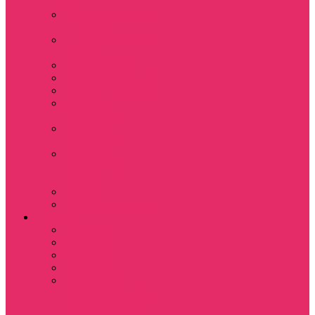
топ
Костюмы футболка
+ шорты
Пижама женская с
шортами
Платья хлопок
Подарочные боксы
Резинки для волос
Свитшоты
укороченные
Футболки
укороченные
Футболки
укороченные
оверсайз
Шорты
Шорты плюшевые
Парням
Футболки
Свитшоты
Толстовки
Лонгсливы
Показать еще
Костюмы мужские
свитшот+брюки