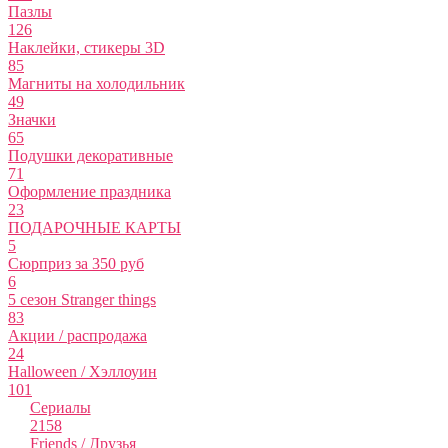
Пазлы
126
Наклейки, стикеры 3D
85
Магниты на холодильник
49
Значки
65
Подушки декоративные
71
Оформление праздника
23
ПОДАРОЧНЫЕ КАРТЫ
5
Сюрприз за 350 руб
6
5 сезон Stranger things
83
Акции / распродажа
24
Halloween / Хэллоуин
101
Сериалы
2158
Friends / Друзья