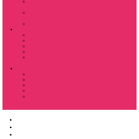
Костюмы мужские
футболка + шорты
Спортивные
костюмы
Подарочные боксы
Аксессуары и бижутерия
Браслеты
Брелки
Подвески и кулоны
Серьги
Показать еще
Чокеры
Разное
80-90 е
Thrasher
Доширак
Мемы, приколы
Показать еще
Футболка с крестом