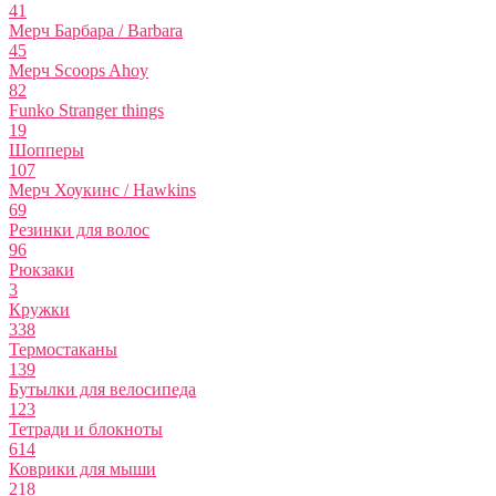
41
Мерч Барбара / Barbara
45
Мерч Scoops Ahoy
82
Funko Stranger things
19
Шопперы
107
Мерч Хоукинс / Hawkins
69
Резинки для волос
96
Рюкзаки
3
Кружки
338
Термостаканы
139
Бутылки для велосипеда
123
Тетради и блокноты
614
Коврики для мыши
218