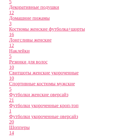
5
Декоративные подушки
12
Домашние пижамы
3
Костюмы женские футболка+шорты
16
Лонгсливы женские
12
Наклейки
5
Резинки для волос
10
Свитшоты женские укороченные
10
Спортивные костюмы мужские
5
Футболки женские оверсайз
21
Футболки укороченные кроп-топ
1
Футболки укороченные оверсайз
20
Шопперы
14