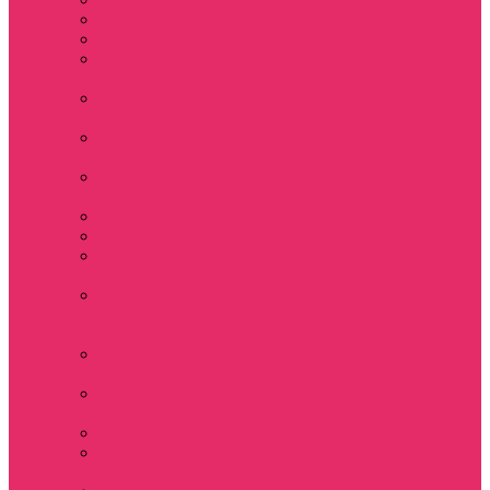
Hellfire club
WSQK
Показать еще
Stranger Tales 85
Мерч Милли Бобби
Браун / Оди Eleven
Мерч Эдди Мансон
/ Eddie Munson
Мерч Макс
Мейфилд / MadMax
Дерек осд
Футболки женские
Футболки женские
укороченные
Футболки женские
укороченные
оверсайз
Футболка женская
оверсайз
Лонгсливы
женские
Свитшоты женские
Свитшот женский
укороченный