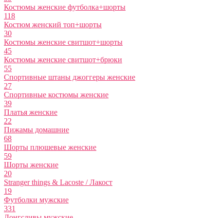
Костюмы женские футболка+шорты
118
Костюм женский топ+шорты
30
Костюмы женские свитшот+шорты
45
Костюмы женские свитшот+брюки
55
Спортивные штаны джоггеры женские
27
Спортивные костюмы женские
39
Платья женские
22
Пижамы домашние
68
Шорты плюшевые женские
59
Шорты женские
20
Stranger things & Lacoste / Лакост
19
Футболки мужские
331
Лонгсливы мужские