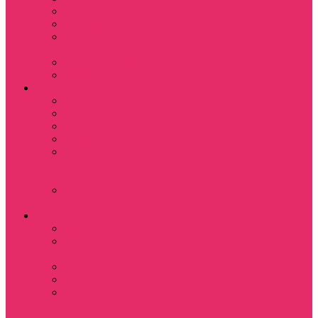
Назад в будущее
Обитель зла
Субстанция / The
Substance
Сумерки /Twilight
Челюсти / Jaws
Аниме
Наруто
Тетрадь смерти
Тоторо
Эльфийская песнь
Показать еще
Мастера меча
онлайн
Ходячий замок
Хаула
Игры
Deponia
The night of the
rabbit
Monkey Island
Одиссея Цуки
Показать еще
Among us / Амонг
ас