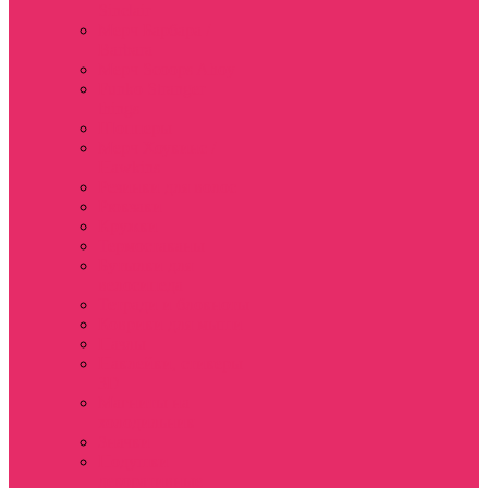
Sinclair
Мерч Барбара /
Barbara
Мерч Scoops Ahoy
Funko Stranger
things
Шопперы
Мерч Хоукинс /
Hawkins
Резинки для волос
Рюкзаки
Кружки
Термостаканы
Бутылки для
велосипеда
Тетради и блокноты
Коврики для мыши
Пазлы
Наклейки, стикеры
3D
Магниты на
холодильник
Значки
Подушки
декоративные