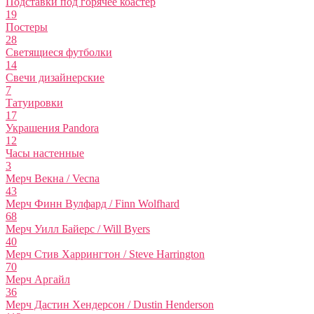
Подставки под горячее коастер
19
Постеры
28
Светящиеся футболки
14
Свечи дизайнерские
7
Татуировки
17
Украшения Pandora
12
Часы настенные
3
Мерч Векна / Vecna
43
Мерч Финн Вулфард / Finn Wolfhard
68
Мерч Уилл Байерс / Will Byers
40
Мерч Стив Харрингтон / Steve Harrington
70
Мерч Аргайл
36
Мерч Дастин Хендерсон / Dustin Henderson