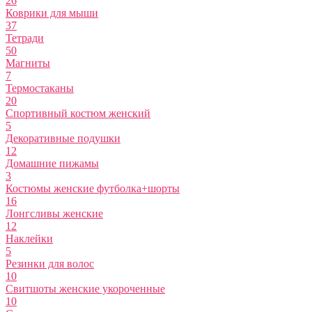
26
Коврики для мыши
37
Тетради
50
Магниты
7
Термостаканы
20
Спортивный костюм женский
5
Декоративные подушки
12
Домашние пижамы
3
Костюмы женские футболка+шорты
16
Лонгсливы женские
12
Наклейки
5
Резинки для волос
10
Свитшоты женские укороченные
10