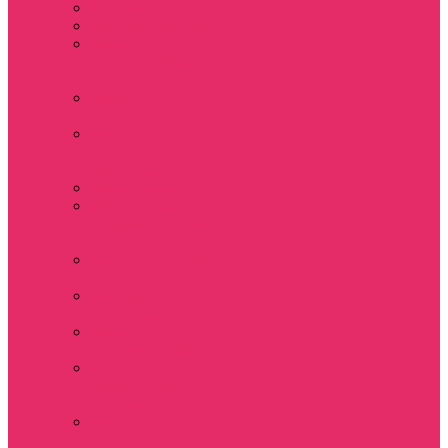
Часы настенные
Мерч Векна / Vecna
Мерч Финн
Вулфард / Finn
Wolfhard
Мерч Уилл Байерс /
Will Byers
Мерч Стив
Харрингтон / Steve
Harrington
Мерч Аргайл
Мерч Дастин
Хендерсон / Dustin
Henderson
Мерч Демогоргон /
Demogorgon
Мерч Джим Хоппер
/ Jim Hopper
Мерч Алексей /
Мюррей Бауман
Мерч Билли
Харгроув / Billy
Hargrove
Мерч Эрика
Синклер / Erica