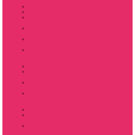
мужские
Свитшоты мужские
Толстовки мужские
Костюмы мужские
футболка + шорты
Костюмы мужские
свитшот+брюки
Спортивные
костюмы мужские
День святого
Валентина / 14
февраля
Calvari
Подземелья и
Драконы
Новый год Stranger
things
Лонгслив с
имитацией
футболки жен
3D Принты ОСД
4 сезон Stranger
things
Аксессуары и
украшения