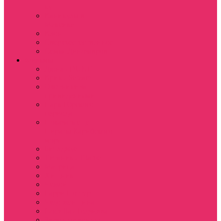
куш
Каникулы в
Мексике
Клон
Сверхъестественное
Семья Динозавров
Фильмы
Дюна / DUNE
Крик / Scream
Охотники за
привидениями
Парк Юрского
периода
Показать еще
Пираты Карибского
моря
Битлджус
Титаник / Titanic
Матрица
Хищник
Чужой
Гарри Поттер
Чудо женщина
Godzilla / Годзилла
Звездные войны