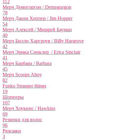
112
Мерч Демогоргон / Demogorgon
78
Мерч Джим Хоппер / Jim Hopper
54
Мерч Алексей / Мюррей Бауман
40
Мерч Билли Харгроув / Billy Hargrove
42
Мерч Эрика Синклер / Erica Sinclair
41
Мерч Барбара / Barbara
45
Мерч Scoops Ahoy
82
Funko Stranger things
19
Шопперы
107
Мерч Хоукинс / Hawkins
69
Резинки для волос
96
Рюкзаки
3