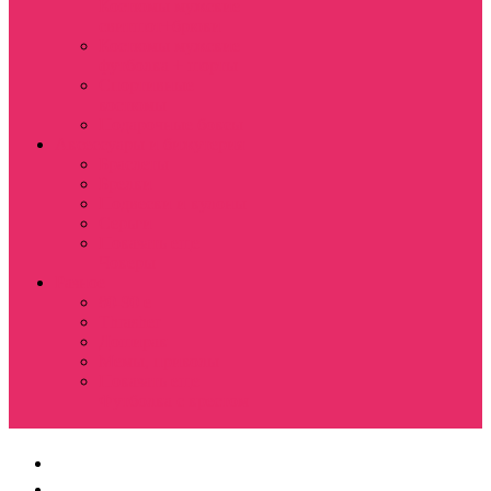
Костюмы мужские
свитшот+брюки
Костюмы мужские
футболка + шорты
Спортивные
костюмы
Подарочные боксы
Аксессуары и бижутерия
Браслеты
Брелки
Подвески и кулоны
Серьги
Показать еще
Чокеры
Разное
80-90 е
Thrasher
Доширак
Мемы, приколы
Показать еще
Футболка с крестом