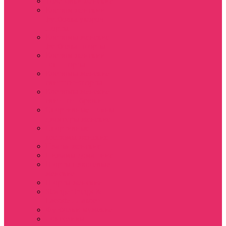
Толстовки женские
Костюм женский
футболка укороч +
шорты
Костюмы женские
футболка+шорты
Костюм женский
топ+шорты
Костюмы женские
свитшот+шорты
Костюмы женские
свитшот+брюки
Спортивные штаны
джоггеры женские
Спортивные
костюмы женские
Платья женские
Пижамы домашние
Шорты плюшевые
женские
Шорты женские
Stranger things &
Lacoste / Лакост
Футболки мужские
Лонгсливы