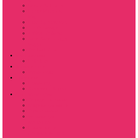
Leisure Suit Larry
Heroes Might and
Magic
Little Big Adventure
Torin’s Passage
Roblox / Роблокс
Хаги Ваги / Huggy
Wuggy
The Last of Us
Мультфильмы
Hello kitty
Знаменитости
Меган Фокс
Праздники
Новый год
Хэллоуин | Хоррор
Для школы / дома
Тетради школьные
Коврики для мыши
Термостаканы
Бутылки для
велосипеда
Показать еще
Для вас и вашего