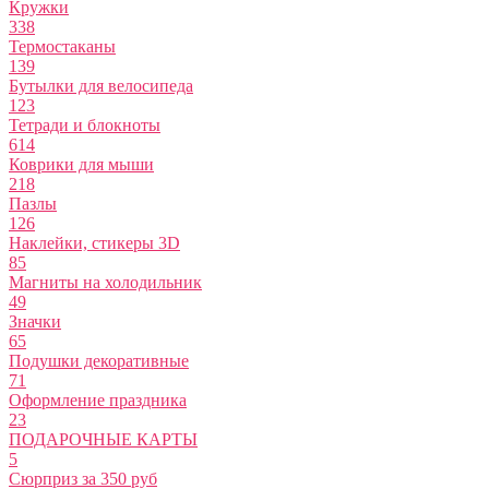
Кружки
338
Термостаканы
139
Бутылки для велосипеда
123
Тетради и блокноты
614
Коврики для мыши
218
Пазлы
126
Наклейки, стикеры 3D
85
Магниты на холодильник
49
Значки
65
Подушки декоративные
71
Оформление праздника
23
ПОДАРОЧНЫЕ КАРТЫ
5
Сюрприз за 350 руб