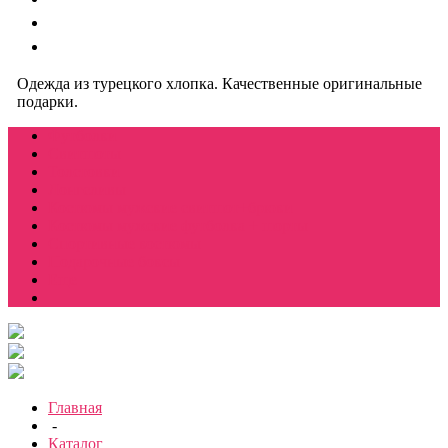
Одежда из турецкого хлопка. Качественные оригинальные
подарки.
Футболки
Свитшоты
Толстовки
Лонгсливы
Костюмы мужские свитшот+брюки
Костюмы мужские футболка + шорты
Спортивные костюмы
Подарочные боксы
Еще
Главная
-
Каталог