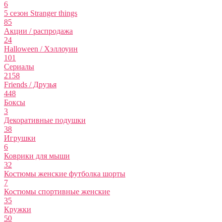
6
5 сезон Stranger things
85
Акции / распродажа
24
Halloween / Хэллоуин
101
Сериалы
2158
Friends / Друзья
448
Боксы
3
Декоративные подушки
38
Игрушки
6
Коврики для мыши
32
Костюмы женские футболка шорты
7
Костюмы спортивные женские
35
Кружки
50