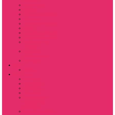
питомца
Косметички
Кружки
Ленты для ключей
Магниты
Одежда для школы
Пазлы
Подарочные боксы
Подарочные карты
Подставка под
стаканы
Подушки
декоративные
Шопперы
D&D
Дайсы
Девушкам
Футболки
Лонгсливы
Свитшоты
Толстовки
Показать еще
Спортивные
костюмы
Костюмы свитшот