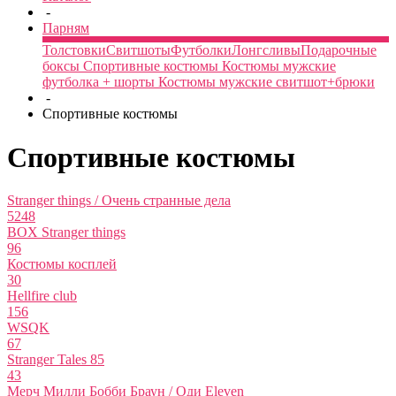
-
Парням
Толстовки
Свитшоты
Футболки
Лонгсливы
Подарочные
боксы
Спортивные костюмы
Костюмы мужские
футболка + шорты
Костюмы мужские свитшот+брюки
-
Спортивные костюмы
Спортивные костюмы
Stranger things / Очень странные дела
5248
BOX Stranger things
96
Костюмы косплей
30
Hellfire club
156
WSQK
67
Stranger Tales 85
43
Мерч Милли Бобби Браун / Оди Eleven