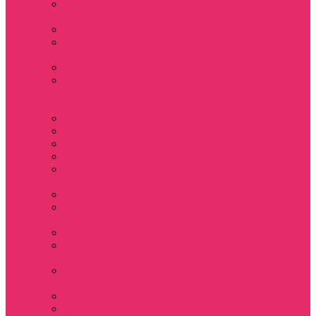
Держатель для
телефона
Игрушки
Косметички и
пеналы
Ленты для ключей
Лонгслив с
имитацией
футболки муж
Майки женские
Маски для сна
Мерч Нэнси Уиллер
Носки
Одежда для
животных
Пляжные товары
Подставки под
горячее коастер
Постеры
Светящиеся
футболки
Свечи
дизайнерские
Татуировки
Украшения Pandora