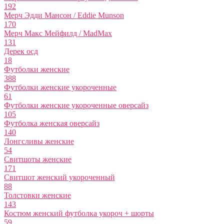
192
Мерч Эдди Мансон / Eddie Munson
170
Мерч Макс Мейфилд / MadMax
131
Дерек осд
18
Футболки женские
388
Футболки женские укороченные
61
Футболки женские укороченные оверсайз
105
Футболка женская оверсайз
140
Лонгсливы женские
54
Свитшоты женские
171
Свитшот женский укороченный
88
Толстовки женские
143
Костюм женский футболка укороч + шорты
59