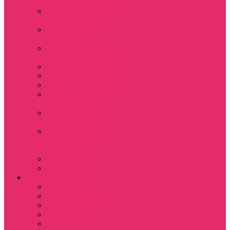
+ шорты
Костюм джоггеры +
топ
Костюмы футболка
+ шорты
Пижама женская с
шортами
Платья хлопок
Подарочные боксы
Резинки для волос
Свитшоты
укороченные
Футболки
укороченные
Футболки
укороченные
оверсайз
Шорты
Шорты плюшевые
Парням
Футболки
Свитшоты
Толстовки
Лонгсливы
Показать еще