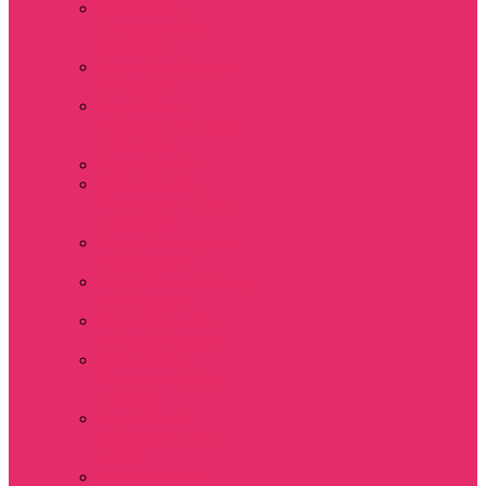
Мерч Финн
Вулфард / Finn
Wolfhard
Мерч Уилл Байерс /
Will Byers
Мерч Стив
Харрингтон / Steve
Harrington
Мерч Аргайл
Мерч Дастин
Хендерсон / Dustin
Henderson
Мерч Демогоргон /
Demogorgon
Мерч Джим Хоппер
/ Jim Hopper
Мерч Алексей /
Мюррей Бауман
Мерч Билли
Харгроув / Billy
Hargrove
Мерч Эрика
Синклер / Erica
Sinclair
Мерч Барбара /