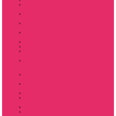
Показать еще
Stranger Tales 85
Мерч Милли Бобби
Браун / Оди Eleven
Мерч Эдди Мансон
/ Eddie Munson
Мерч Макс
Мейфилд / MadMax
Дерек осд
Футболки женские
Футболки женские
укороченные
Футболки женские
укороченные
оверсайз
Футболка женская
оверсайз
Лонгсливы
женские
Свитшоты женские
Свитшот женский
укороченный
Толстовки женские
Костюм женский