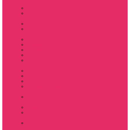
Barbara
Мерч Scoops Ahoy
Funko Stranger
things
Шопперы
Мерч Хоукинс /
Hawkins
Резинки для волос
Рюкзаки
Кружки
Термостаканы
Бутылки для
велосипеда
Тетради и блокноты
Коврики для мыши
Пазлы
Наклейки, стикеры
3D
Магниты на
холодильник
Значки
Подушки
декоративные
Оформление
праздника