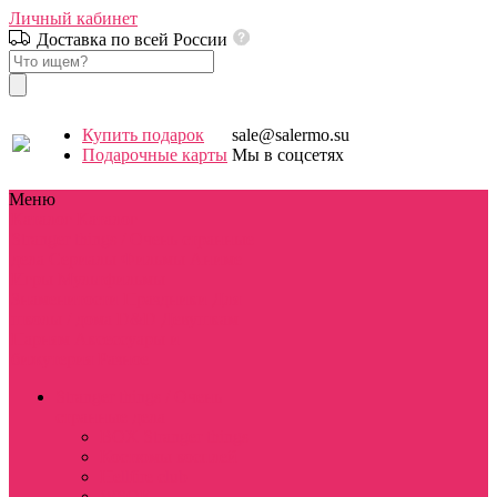
Личный кабинет
Доставка по всей России
Купить подарок
sale@salermo.su
Подарочные карты
Мы в соцсетях
Меню
Каталог
Каталог
Stranger things / Очень странные
дела
Сериалы
Фильмы
Аниме
Игры
Мультфильмы
Знаменитости
Праздники
Для
школы / дома
D&D
Девушкам
Парням
Аксессуары и
бижутерия
Разное
Stranger things / Очень
странные дела
BOX Stranger things
Костюмы косплей
Hellfire club
WSQK