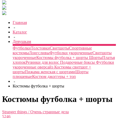
Главная
-
Каталог
-
Девушкам
Футболки
Толстовки
Свитшоты
Спортивные
костюмы
Лонгсливы
Футболки укороченные
Свитшоты
укороченные
Костюмы футболка + шорты
Шорты
Платья
хлопок
Резинки для волос
Подарочные боксы
Футболки
укороченные оверсайз
Костюмы свитшот +
шорты
Пижама женская с шортами
Шорты
плюшевые
Костюм джоггеры + топ
-
Костюмы футболка + шорты
Костюмы футболка + шорты
Stranger things / Очень странные дела
5246