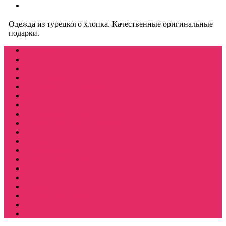
Одежда из турецкого хлопка. Качественные оригинальные
подарки.
Футболки
Лонгсливы
Свитшоты
Толстовки
Спортивные костюмы
Костюмы свитшот + шорты
Костюм джоггеры + топ
Костюмы футболка + шорты
Пижама женская с шортами
Платья хлопок
Подарочные боксы
Резинки для волос
Свитшоты укороченные
Футболки укороченные
Футболки укороченные оверсайз
Шорты
Шорты плюшевые
Еще