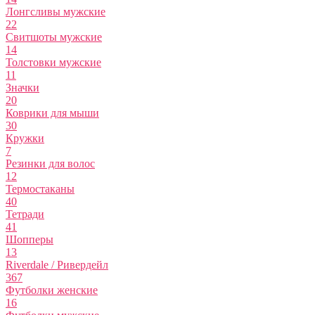
Лонгсливы мужские
22
Свитшоты мужские
14
Толстовки мужские
11
Значки
20
Коврики для мыши
30
Кружки
7
Резинки для волос
12
Термостаканы
40
Тетради
41
Шопперы
13
Riverdale / Ривердейл
367
Футболки женские
16