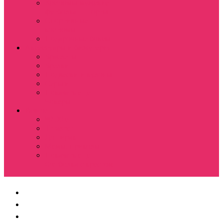
Костюмы мужские
футболка + шорты
Спортивные
костюмы
Подарочные боксы
Аксессуары и бижутерия
Браслеты
Брелки
Подвески и кулоны
Серьги
Показать еще
Чокеры
Разное
80-90 е
Thrasher
Доширак
Мемы, приколы
Показать еще
Футболка с крестом