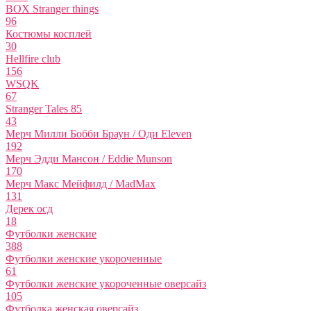
BOX Stranger things
96
Костюмы косплей
30
Hellfire club
156
WSQK
67
Stranger Tales 85
43
Мерч Милли Бобби Браун / Оди Eleven
192
Мерч Эдди Мансон / Eddie Munson
170
Мерч Макс Мейфилд / MadMax
131
Дерек осд
18
Футболки женские
388
Футболки женские укороченные
61
Футболки женские укороченные оверсайз
105
Футболка женская оверсайз