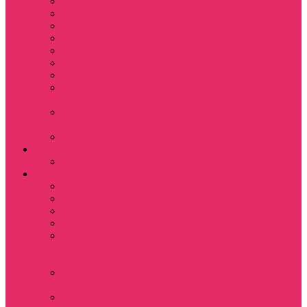
Кружки
Ленты для ключей
Магниты
Одежда для школы
Пазлы
Подарочные боксы
Подарочные карты
Подставка под
стаканы
Подушки
декоративные
Шопперы
D&D
Дайсы
Девушкам
Футболки
Лонгсливы
Свитшоты
Толстовки
Показать еще
Спортивные
костюмы
Костюмы свитшот
+ шорты
Костюм джоггеры +