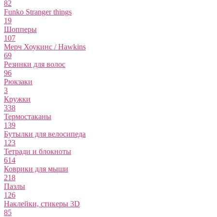
82
Funko Stranger things
19
Шопперы
107
Мерч Хоукинс / Hawkins
69
Резинки для волос
96
Рюкзаки
3
Кружки
338
Термостаканы
139
Бутылки для велосипеда
123
Тетради и блокноты
614
Коврики для мыши
218
Пазлы
126
Наклейки, стикеры 3D
85