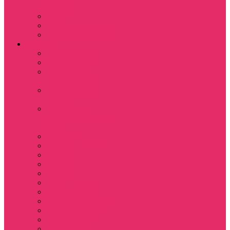
Мексике
Клон
Сверхъестественное
Семья Динозавров
Фильмы
Дюна / DUNE
Крик / Scream
Охотники за
привидениями
Парк Юрского
периода
Показать еще
Пираты Карибского
моря
Битлджус
Титаник / Titanic
Матрица
Хищник
Чужой
Гарри Поттер
Чудо женщина
Godzilla / Годзилла
Звездные войны
Назад в будущее
Обитель зла