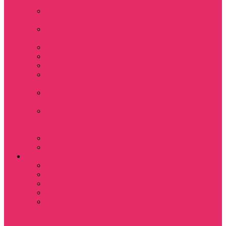
топ
Костюмы футболка
+ шорты
Пижама женская с
шортами
Платья хлопок
Подарочные боксы
Резинки для волос
Свитшоты
укороченные
Футболки
укороченные
Футболки
укороченные
оверсайз
Шорты
Шорты плюшевые
Парням
Футболки
Свитшоты
Толстовки
Лонгсливы
Показать еще
Костюмы мужские
свитшот+брюки