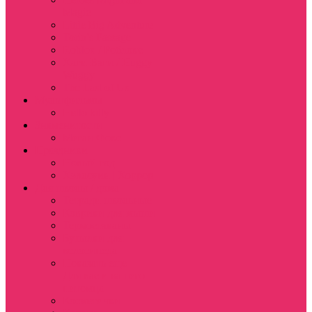
Magic
Little Big Adventure
Torin’s Passage
Roblox / Роблокс
Хаги Ваги / Huggy
Wuggy
The Last of Us
Мультфильмы
Hello kitty
Знаменитости
Меган Фокс
Праздники
Новый год
Хэллоуин | Хоррор
Для школы / дома
Тетради школьные
Коврики для мыши
Термостаканы
Бутылки для
велосипеда
Показать еще
Для вас и вашего
питомца
Косметички