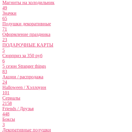
Магниты на холодильник
49
Значки
65
Подушки декоративные
71
Оформление праздника
23
ПОДАРОЧНЫЕ КАРТЫ
5
Сюрприз за 350 руб
6
5 сезон Stranger things
83
Акции / распродажа
24
Halloween / Хэллоуин
101
Сериалы
2158
Friends / Друзья
448
Боксы
3
Декоративные подушки