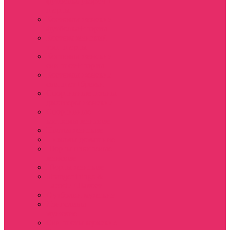
футболка укороч +
шорты
Костюмы женские
футболка+шорты
Костюм женский
топ+шорты
Костюмы женские
свитшот+шорты
Костюмы женские
свитшот+брюки
Спортивные штаны
джоггеры женские
Спортивные
костюмы женские
Платья женские
Пижамы домашние
Шорты плюшевые
женские
Шорты женские
Stranger things &
Lacoste / Лакост
Футболки мужские
Лонгсливы
мужские
Свитшоты мужские