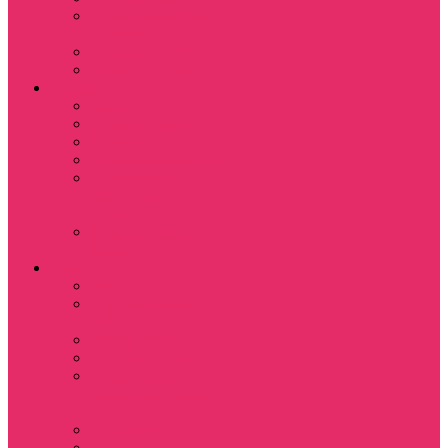
Субстанция / The
Substance
Сумерки /Twilight
Челюсти / Jaws
Аниме
Наруто
Тетрадь смерти
Тоторо
Эльфийская песнь
Показать еще
Мастера меча
онлайн
Ходячий замок
Хаула
Игры
Deponia
The night of the
rabbit
Monkey Island
Одиссея Цуки
Показать еще
Among us / Амонг
ас
Leisure Suit Larry
Heroes Might and