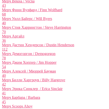
Мерч Векна / Vecna
43
Мерч Финн Вулфард / Finn Wolfhard
68
Мерч Уилл Байерс / Will Byers
40
Мерч Стив Харрингтон / Steve Harrington
70
Мерч Аргайл
36
Мерч Дастин Хендерсон / Dustin Henderson
112
Мерч Демогоргон / Demogorgon
78
Мерч Джим Хоппер / Jim Hopper
54
Мерч Алексей / Мюррей Бауман
40
Мерч Билли Харгроув / Billy Hargrove
42
Мерч Эрика Синклер / Erica Sinclair
41
Мерч Барбара / Barbara
45
Мерч Scoops Ahoy