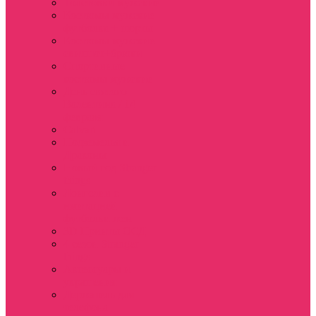
Толстовки мужские
Костюмы мужские
футболка + шорты
Костюмы мужские
свитшот+брюки
Спортивные
костюмы мужские
День святого
Валентина / 14
февраля
Calvari
Подземелья и
Драконы
Новый год Stranger
things
Лонгслив с
имитацией
футболки жен
3D Принты ОСД
4 сезон Stranger
things
Аксессуары и
украшения
Держатель для
телефона