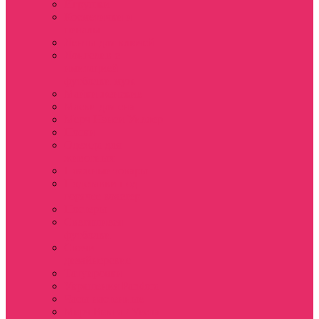
Игрушки
Косметички и
пеналы
Ленты для ключей
Лонгслив с
имитацией
футболки муж
Майки женские
Маски для сна
Мерч Нэнси Уиллер
Носки
Одежда для
животных
Пляжные товары
Подставки под
горячее коастер
Постеры
Светящиеся
футболки
Свечи
дизайнерские
Татуировки
Украшения Pandora
Часы настенные
Мерч Векна / Vecna