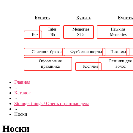
Купить
Купить
Купить
Tales
Memories
Hawkins
Box
`85
ST5
Memories
Свитшот+брюки
Футболка+шорты
Пижамы
Оформление
Резинки для
праздника
Косплей
волос
Главная
-
Каталог
-
Stranger things / Очень странные дела
-
Носки
Носки