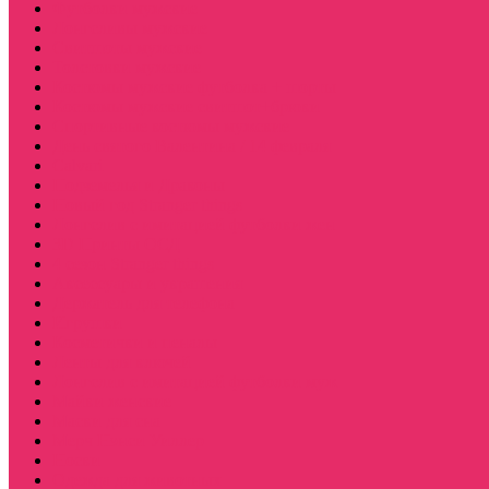
Футболки мужские
Лонгсливы мужские
Свитшоты мужские
Толстовки мужские
Костюмы мужские футболка + шорты
Костюмы мужские свитшот+брюки
Спортивные костюмы мужские
День святого Валентина / 14 февраля
Calvari
Подземелья и Драконы
Новый год Stranger things
Лонгслив с имитацией футболки жен
3D Принты ОСД
4 сезон Stranger things
Аксессуары и украшения
Держатель для телефона
Игрушки
Косметички и пеналы
Ленты для ключей
Лонгслив с имитацией футболки муж
Майки женские
Маски для сна
Мерч Нэнси Уиллер
Носки
Одежда для животных