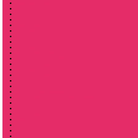
Пляжные товары
Подставки под горячее коастер
Постеры
Светящиеся футболки
Свечи дизайнерские
Татуировки
Украшения Pandora
Часы настенные
Мерч Векна / Vecna
Мерч Финн Вулфард / Finn Wolfhard
Мерч Уилл Байерс / Will Byers
Мерч Стив Харрингтон / Steve Harrington
Мерч Аргайл
Мерч Дастин Хендерсон / Dustin Henderson
Мерч Демогоргон / Demogorgon
Мерч Джим Хоппер / Jim Hopper
Мерч Алексей / Мюррей Бауман
Мерч Билли Харгроув / Billy Hargrove
Мерч Эрика Синклер / Erica Sinclair
Мерч Барбара / Barbara
Мерч Scoops Ahoy
Funko Stranger things
Шопперы
Мерч Хоукинс / Hawkins
Резинки для волос