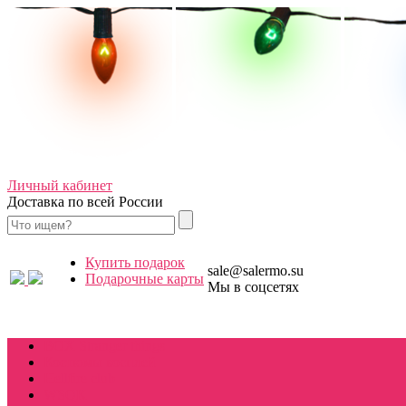
Личный кабинет
Доставка по всей России
Купить подарок
sale@salermo.su
Подарочные карты
Мы в соцсетях
Купить подарок
BOX Stranger things
Костюмы косплей
Hellfire club
WSQK