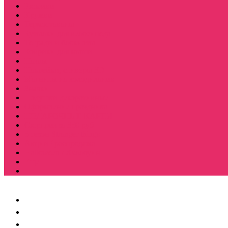
Рюкзаки
Кружки
Термостаканы
Бутылки для велосипеда
Тетради и блокноты
Коврики для мыши
Пазлы
Наклейки, стикеры 3D
Магниты на холодильник
Значки
Подушки декоративные
Оформление праздника
ПОДАРОЧНЫЕ КАРТЫ
Сюрприз за 350 руб
5 сезон Stranger things
Акции / распродажа
Halloween / Хэллоуин
Еще