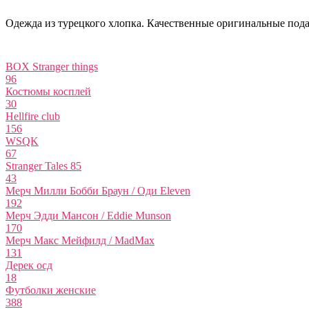
Одежда из турецкого хлопка. Качественные оригинальные пода
BOX Stranger things
96
Костюмы косплей
30
Hellfire club
156
WSQK
67
Stranger Tales 85
43
Мерч Милли Бобби Браун / Оди Eleven
192
Мерч Эдди Мансон / Eddie Munson
170
Мерч Макс Мейфилд / MadMax
131
Дерек осд
18
Футболки женские
388