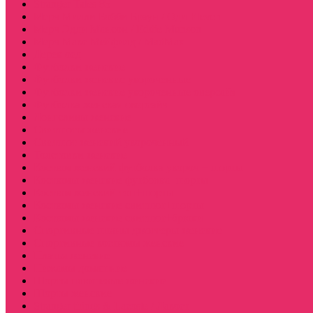
Stranger Tales 85
Мерч Милли Бобби Браун / Оди Eleven
Мерч Эдди Мансон / Eddie Munson
Мерч Макс Мейфилд / MadMax
Дерек осд
Футболки женские
Футболки женские укороченные
Футболки женские укороченные оверсайз
Футболка женская оверсайз
Лонгсливы женские
Свитшоты женские
Свитшот женский укороченный
Толстовки женские
Костюм женский футболка укороч + шорты
Костюмы женские футболка+шорты
Костюм женский топ+шорты
Костюмы женские свитшот+шорты
Костюмы женские свитшот+брюки
Спортивные штаны джоггеры женские
Спортивные костюмы женские
Платья женские
Пижамы домашние
Шорты плюшевые женские
Шорты женские
Stranger things & Lacoste / Лакост