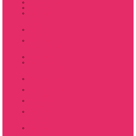
Часы настенные
Мерч Векна / Vecna
Мерч Финн
Вулфард / Finn
Wolfhard
Мерч Уилл Байерс /
Will Byers
Мерч Стив
Харрингтон / Steve
Harrington
Мерч Аргайл
Мерч Дастин
Хендерсон / Dustin
Henderson
Мерч Демогоргон /
Demogorgon
Мерч Джим Хоппер
/ Jim Hopper
Мерч Алексей /
Мюррей Бауман
Мерч Билли
Харгроув / Billy
Hargrove
Мерч Эрика
Синклер / Erica