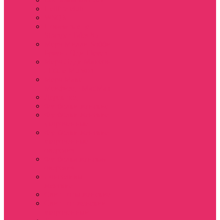
Hellfire club
WSQK
Показать еще
Stranger Tales 85
Мерч Милли Бобби
Браун / Оди Eleven
Мерч Эдди Мансон
/ Eddie Munson
Мерч Макс
Мейфилд / MadMax
Дерек осд
Футболки женские
Футболки женские
укороченные
Футболки женские
укороченные
оверсайз
Футболка женская
оверсайз
Лонгсливы
женские
Свитшоты женские
Свитшот женский
укороченный