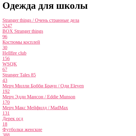
Одежда для школы
Stranger things / Очень странные дела
5247
BOX Stranger things
96
Костюмы косплей
30
Hellfire club
156
WSQK
67
Stranger Tales 85
43
Мерч Милли Бобби Браун / Оди Eleven
192
Мерч Эдди Мансон / Eddie Munson
170
Мерч Макс Мейфилд / MadMax
131
Дерек осд
18
Футболки женские
388