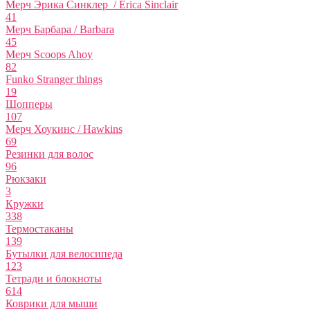
Мерч Эрика Синклер / Erica Sinclair
41
Мерч Барбара / Barbara
45
Мерч Scoops Ahoy
82
Funko Stranger things
19
Шопперы
107
Мерч Хоукинс / Hawkins
69
Резинки для волос
96
Рюкзаки
3
Кружки
338
Термостаканы
139
Бутылки для велосипеда
123
Тетради и блокноты
614
Коврики для мыши