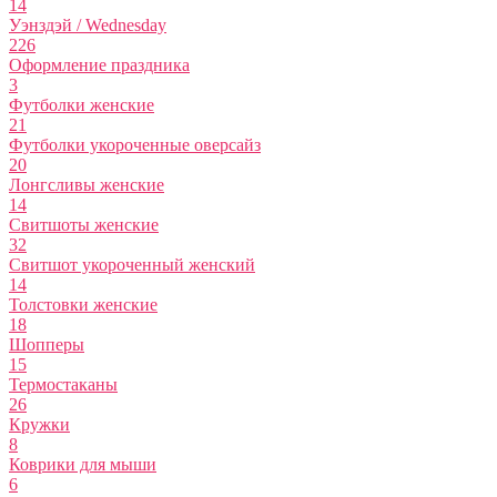
14
Уэнздэй / Wednesday
226
Оформление праздника
3
Футболки женские
21
Футболки укороченные оверсайз
20
Лонгсливы женские
14
Свитшоты женские
32
Свитшот укороченный женский
14
Толстовки женские
18
Шопперы
15
Термостаканы
26
Кружки
8
Коврики для мыши
6