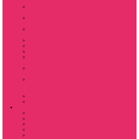
+ шорты
Костюм джоггеры +
топ
Костюмы футболка
+ шорты
Пижама женская с
шортами
Платья хлопок
Подарочные боксы
Резинки для волос
Свитшоты
укороченные
Футболки
укороченные
Футболки
укороченные
оверсайз
Шорты
Шорты плюшевые
Парням
Футболки
Свитшоты
Толстовки
Лонгсливы
Показать еще