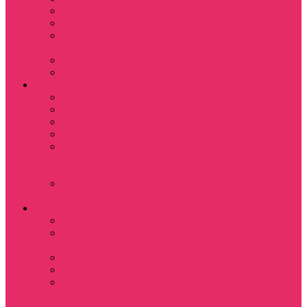
Назад в будущее
Обитель зла
Субстанция / The
Substance
Сумерки /Twilight
Челюсти / Jaws
Аниме
Наруто
Тетрадь смерти
Тоторо
Эльфийская песнь
Показать еще
Мастера меча
онлайн
Ходячий замок
Хаула
Игры
Deponia
The night of the
rabbit
Monkey Island
Одиссея Цуки
Показать еще
Among us / Амонг
ас