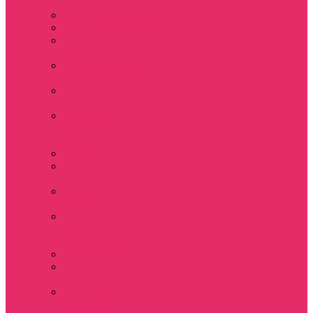
мужские
Свитшоты мужские
Толстовки мужские
Костюмы мужские
футболка + шорты
Костюмы мужские
свитшот+брюки
Спортивные
костюмы мужские
День святого
Валентина / 14
февраля
Calvari
Подземелья и
Драконы
Новый год Stranger
things
Лонгслив с
имитацией
футболки жен
3D Принты ОСД
4 сезон Stranger
things
Аксессуары и
украшения