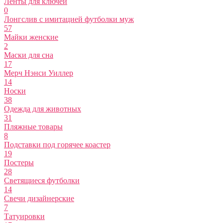
Ленты для ключей
0
Лонгслив с имитацией футболки муж
57
Майки женские
2
Маски для сна
17
Мерч Нэнси Уиллер
14
Носки
38
Одежда для животных
31
Пляжные товары
8
Подставки под горячее коастер
19
Постеры
28
Светящиеся футболки
14
Свечи дизайнерские
7
Татуировки