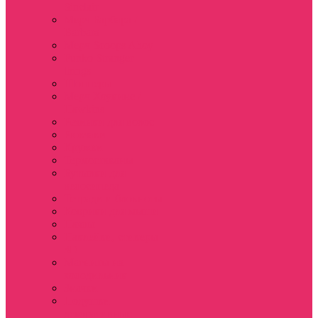
Sinclair
Мерч Барбара /
Barbara
Мерч Scoops Ahoy
Funko Stranger
things
Шопперы
Мерч Хоукинс /
Hawkins
Резинки для волос
Рюкзаки
Кружки
Термостаканы
Бутылки для
велосипеда
Тетради и блокноты
Коврики для мыши
Пазлы
Наклейки, стикеры
3D
Магниты на
холодильник
Значки
Подушки
декоративные