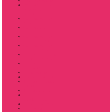
Толстовки женские
Костюм женский
футболка укороч +
шорты
Костюмы женские
футболка+шорты
Костюм женский
топ+шорты
Костюмы женские
свитшот+шорты
Костюмы женские
свитшот+брюки
Спортивные штаны
джоггеры женские
Спортивные
костюмы женские
Платья женские
Пижамы домашние
Шорты плюшевые
женские
Шорты женские
Stranger things &
Lacoste / Лакост
Футболки мужские
Лонгсливы