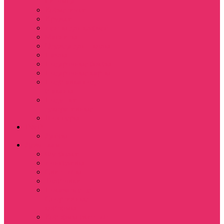
питомца
Косметички
Кружки
Ленты для ключей
Магниты
Одежда для школы
Пазлы
Подарочные боксы
Подарочные карты
Подставка под
стаканы
Подушки
декоративные
Шопперы
D&D
Дайсы
Девушкам
Футболки
Лонгсливы
Свитшоты
Толстовки
Показать еще
Спортивные
костюмы
Костюмы свитшот