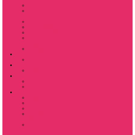
Leisure Suit Larry
Heroes Might and
Magic
Little Big Adventure
Torin’s Passage
Roblox / Роблокс
Хаги Ваги / Huggy
Wuggy
The Last of Us
Мультфильмы
Hello kitty
Знаменитости
Меган Фокс
Праздники
Новый год
Хэллоуин | Хоррор
Для школы / дома
Тетради школьные
Коврики для мыши
Термостаканы
Бутылки для
велосипеда
Показать еще
Для вас и вашего