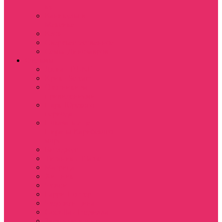
куш
Каникулы в
Мексике
Клон
Сверхъестественное
Семья Динозавров
Фильмы
Дюна / DUNE
Крик / Scream
Охотники за
привидениями
Парк Юрского
периода
Показать еще
Пираты Карибского
моря
Битлджус
Титаник / Titanic
Матрица
Хищник
Чужой
Гарри Поттер
Чудо женщина
Godzilla / Годзилла
Звездные войны