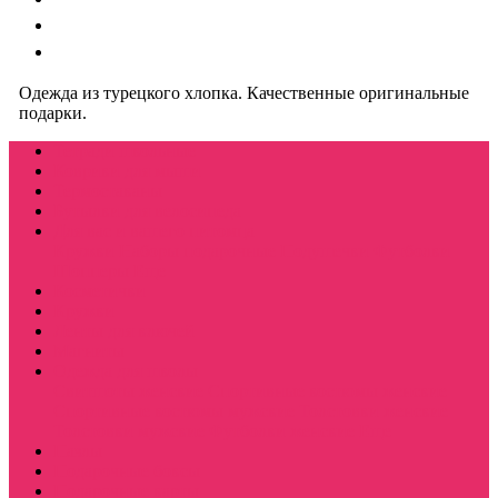
Одежда из турецкого хлопка. Качественные оригинальные
подарки.
Тетради школьные
Коврики для мыши
Термостаканы
Бутылки для велосипеда
Для вас и вашего питомца
Кружки
Наборы подарочные
Подушечки
Футболки
Шопперы
Еще
Косметички
Кружки
Ленты для ключей
Магниты
Одежда для школы
Свитшоты женские
Спортивные костюмы женские
Спортивные костюмы мужские
Толстовки женские
Толстовки мужские
Футболки женские
Еще
Пазлы
Подарочные боксы
Подарочные карты