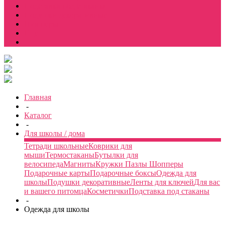
Подставка под стаканы
Подушки декоративные
Шопперы
Еще
Главная
-
Каталог
-
Для школы / дома
Тетради школьные
Коврики для
мыши
Термостаканы
Бутылки для
велосипеда
Магниты
Кружки
Пазлы
Шопперы
Подарочные карты
Подарочные боксы
Одежда для
школы
Подушки декоративные
Ленты для ключей
Для вас
и вашего питомца
Косметички
Подставка под стаканы
-
Одежда для школы