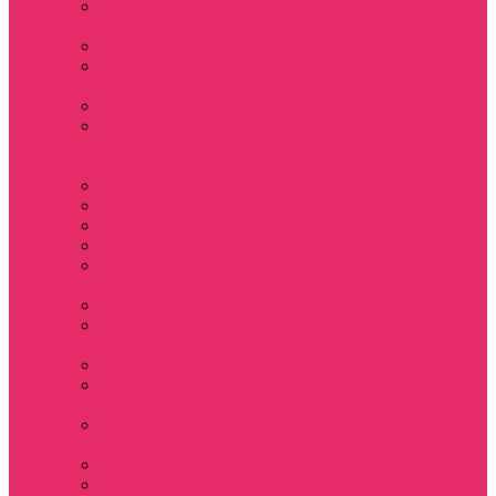
Держатель для
телефона
Игрушки
Косметички и
пеналы
Ленты для ключей
Лонгслив с
имитацией
футболки муж
Майки женские
Маски для сна
Мерч Нэнси Уиллер
Носки
Одежда для
животных
Пляжные товары
Подставки под
горячее коастер
Постеры
Светящиеся
футболки
Свечи
дизайнерские
Татуировки
Украшения Pandora