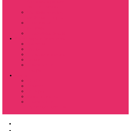
Костюмы мужские
свитшот+брюки
Костюмы мужские
футболка + шорты
Спортивные
костюмы
Подарочные боксы
Аксессуары и бижутерия
Браслеты
Брелки
Подвески и кулоны
Серьги
Показать еще
Чокеры
Разное
80-90 е
Thrasher
Доширак
Мемы, приколы
Показать еще
Футболка с крестом