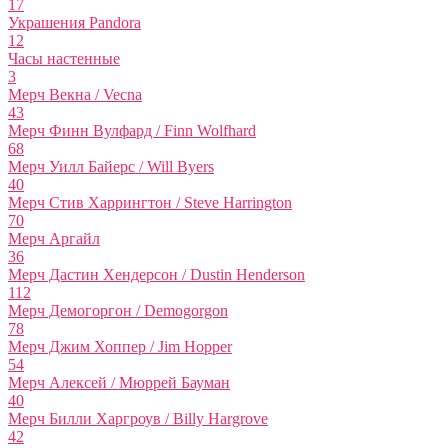
17
Украшения Pandora
12
Часы настенные
3
Мерч Векна / Vecna
43
Мерч Финн Вулфард / Finn Wolfhard
68
Мерч Уилл Байерс / Will Byers
40
Мерч Стив Харрингтон / Steve Harrington
70
Мерч Аргайл
36
Мерч Дастин Хендерсон / Dustin Henderson
112
Мерч Демогоргон / Demogorgon
78
Мерч Джим Хоппер / Jim Hopper
54
Мерч Алексей / Мюррей Бауман
40
Мерч Билли Харгроув / Billy Hargrove
42