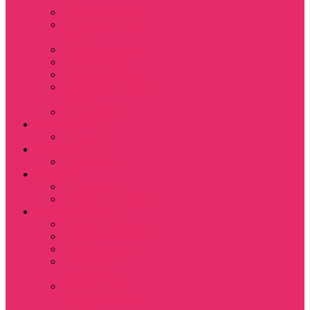
Leisure Suit Larry
Heroes Might and
Magic
Little Big Adventure
Torin’s Passage
Roblox / Роблокс
Хаги Ваги / Huggy
Wuggy
The Last of Us
Мультфильмы
Hello kitty
Знаменитости
Меган Фокс
Праздники
Новый год
Хэллоуин | Хоррор
Для школы / дома
Тетради школьные
Коврики для мыши
Термостаканы
Бутылки для
велосипеда
Показать еще
Для вас и вашего