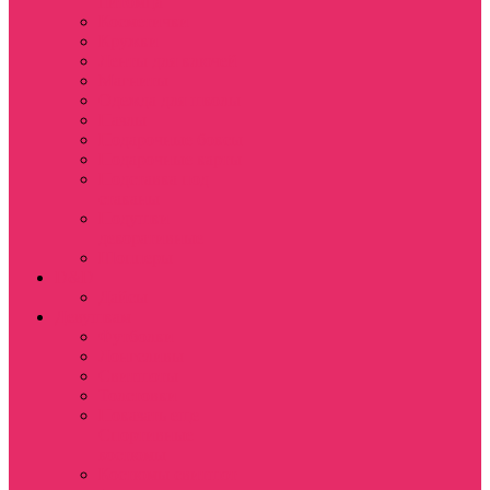
питомца
Косметички
Кружки
Ленты для ключей
Магниты
Одежда для школы
Пазлы
Подарочные боксы
Подарочные карты
Подставка под
стаканы
Подушки
декоративные
Шопперы
D&D
Дайсы
Девушкам
Футболки
Лонгсливы
Свитшоты
Толстовки
Показать еще
Спортивные
костюмы
Костюмы свитшот