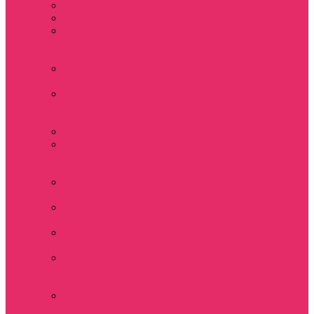
Часы настенные
Мерч Векна / Vecna
Мерч Финн
Вулфард / Finn
Wolfhard
Мерч Уилл Байерс /
Will Byers
Мерч Стив
Харрингтон / Steve
Harrington
Мерч Аргайл
Мерч Дастин
Хендерсон / Dustin
Henderson
Мерч Демогоргон /
Demogorgon
Мерч Джим Хоппер
/ Jim Hopper
Мерч Алексей /
Мюррей Бауман
Мерч Билли
Харгроув / Billy
Hargrove
Мерч Эрика
Синклер / Erica