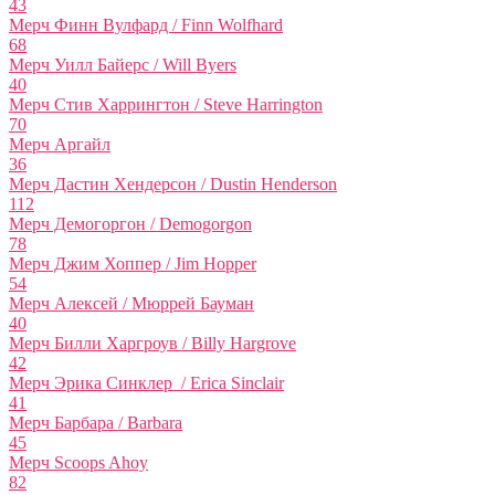
43
Мерч Финн Вулфард / Finn Wolfhard
68
Мерч Уилл Байерс / Will Byers
40
Мерч Стив Харрингтон / Steve Harrington
70
Мерч Аргайл
36
Мерч Дастин Хендерсон / Dustin Henderson
112
Мерч Демогоргон / Demogorgon
78
Мерч Джим Хоппер / Jim Hopper
54
Мерч Алексей / Мюррей Бауман
40
Мерч Билли Харгроув / Billy Hargrove
42
Мерч Эрика Синклер / Erica Sinclair
41
Мерч Барбара / Barbara
45
Мерч Scoops Ahoy
82