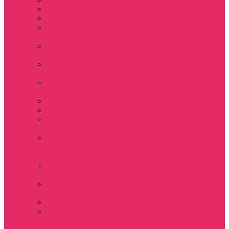
Hellfire club
WSQK
Показать еще
Stranger Tales 85
Мерч Милли Бобби
Браун / Оди Eleven
Мерч Эдди Мансон
/ Eddie Munson
Мерч Макс
Мейфилд / MadMax
Дерек осд
Футболки женские
Футболки женские
укороченные
Футболки женские
укороченные
оверсайз
Футболка женская
оверсайз
Лонгсливы
женские
Свитшоты женские
Свитшот женский
укороченный