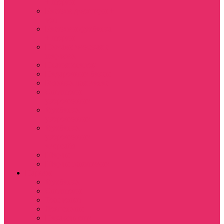
+ шорты
Костюм джоггеры +
топ
Костюмы футболка
+ шорты
Пижама женская с
шортами
Платья хлопок
Подарочные боксы
Резинки для волос
Свитшоты
укороченные
Футболки
укороченные
Футболки
укороченные
оверсайз
Шорты
Шорты плюшевые
Парням
Футболки
Свитшоты
Толстовки
Лонгсливы
Показать еще