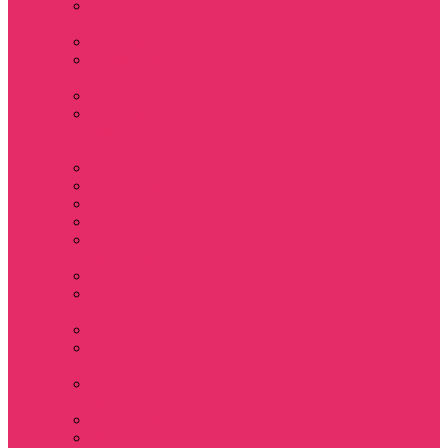
Держатель для
телефона
Игрушки
Косметички и
пеналы
Ленты для ключей
Лонгслив с
имитацией
футболки муж
Майки женские
Маски для сна
Мерч Нэнси Уиллер
Носки
Одежда для
животных
Пляжные товары
Подставки под
горячее коастер
Постеры
Светящиеся
футболки
Свечи
дизайнерские
Татуировки
Украшения Pandora