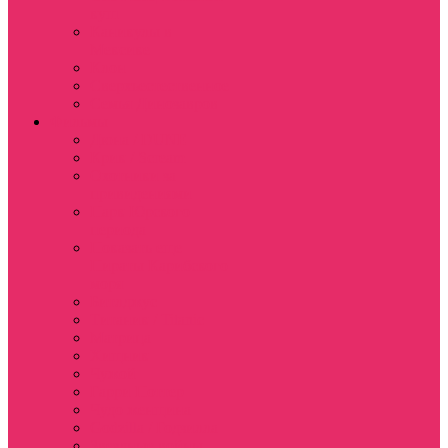
куш
Каникулы в
Мексике
Клон
Сверхъестественное
Семья Динозавров
Фильмы
Дюна / DUNE
Крик / Scream
Охотники за
привидениями
Парк Юрского
периода
Показать еще
Пираты Карибского
моря
Битлджус
Титаник / Titanic
Матрица
Хищник
Чужой
Гарри Поттер
Чудо женщина
Godzilla / Годзилла
Звездные войны