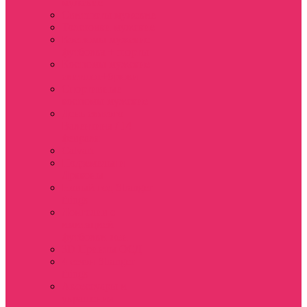
мужские
Свитшоты мужские
Толстовки мужские
Костюмы мужские
футболка + шорты
Костюмы мужские
свитшот+брюки
Спортивные
костюмы мужские
День святого
Валентина / 14
февраля
Calvari
Подземелья и
Драконы
Новый год Stranger
things
Лонгслив с
имитацией
футболки жен
3D Принты ОСД
4 сезон Stranger
things
Аксессуары и
украшения