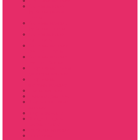
Толстовки женские
Костюм женский
футболка укороч +
шорты
Костюмы женские
футболка+шорты
Костюм женский
топ+шорты
Костюмы женские
свитшот+шорты
Костюмы женские
свитшот+брюки
Спортивные штаны
джоггеры женские
Спортивные
костюмы женские
Платья женские
Пижамы домашние
Шорты плюшевые
женские
Шорты женские
Stranger things &
Lacoste / Лакост
Футболки мужские
Лонгсливы