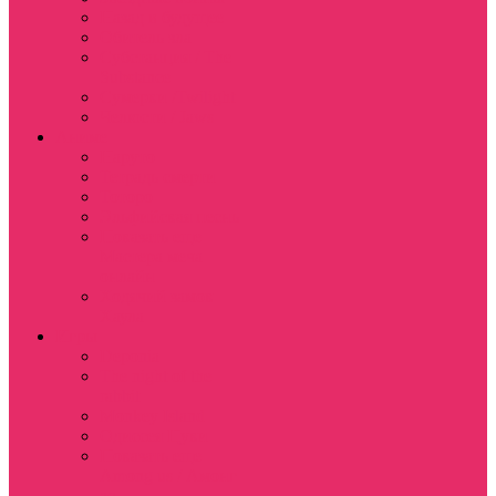
Назад в будущее
Обитель зла
Субстанция / The
Substance
Сумерки /Twilight
Челюсти / Jaws
Аниме
Наруто
Тетрадь смерти
Тоторо
Эльфийская песнь
Показать еще
Мастера меча
онлайн
Ходячий замок
Хаула
Игры
Deponia
The night of the
rabbit
Monkey Island
Одиссея Цуки
Показать еще
Among us / Амонг
ас