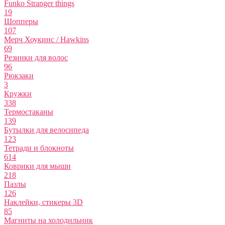
Funko Stranger things
19
Шопперы
107
Мерч Хоукинс / Hawkins
69
Резинки для волос
96
Рюкзаки
3
Кружки
338
Термостаканы
139
Бутылки для велосипеда
123
Тетради и блокноты
614
Коврики для мыши
218
Пазлы
126
Наклейки, стикеры 3D
85
Магниты на холодильник