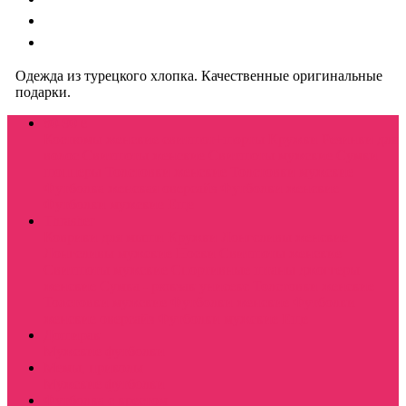
Одежда из турецкого хлопка. Качественные оригинальные
подарки.
80-90 е
Костюмы женские свитшот+шорты
Кружки
Резинки для
волос
Свитшоты женские
Свитшоты мужские
Сумки
шопперы
Толстовки женские
Толстовки мужские
Футболка женская оверсайз
Футболки женские
Футболки мужские
Еще
Thrasher
Коврики для мыши
Кружки
Лонгсливы женские
Лонгсливы мужские
Носки
Свитшоты женские
Свитшоты мужские
Спортивные штаны джоггеры
женские
Сумка - рюкзак унисекс
Толстовки женские
Толстовки мужские
Футболки женские
Футболки
женские оверсайз
Футболки мужские
Еще
Доширак
Мужские футболки
Мемы, приколы
Мужские футболки
Футболка с крестом