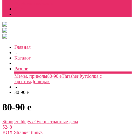
Футболки мужские
Еще
Главная
-
Каталог
-
Разное
Мемы, приколы
80-90 е
Thrasher
Футболка с
крестом
Доширак
-
80-90 е
80-90 е
Stranger things / Очень странные дела
5248
BOX Stranger things