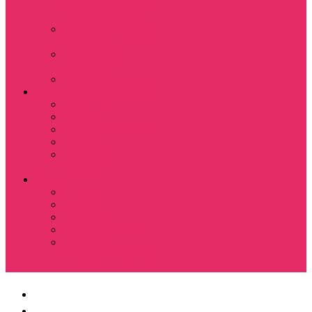
Костюмы мужские
свитшот+брюки
Костюмы мужские
футболка + шорты
Спортивные
костюмы
Подарочные боксы
Аксессуары и бижутерия
Браслеты
Брелки
Подвески и кулоны
Серьги
Показать еще
Чокеры
Разное
80-90 е
Thrasher
Доширак
Мемы, приколы
Показать еще
Футболка с крестом