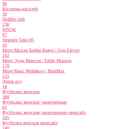
96
Костюмы косплей
30
Hellfire club
156
WSQK
67
Stranger Tales 85
43
Мерч Милли Бобби Браун / Оди Eleven
192
Мерч Эдди Мансон / Eddie Munson
170
Мерч Макс Мейфилд / MadMax
131
Дерек осд
18
Футболки женские
388
Футболки женские укороченные
61
Футболки женские укороченные оверсайз
105
Футболка женская оверсайз
140