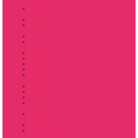
Sinclair
Мерч Барбара /
Barbara
Мерч Scoops Ahoy
Funko Stranger
things
Шопперы
Мерч Хоукинс /
Hawkins
Резинки для волос
Рюкзаки
Кружки
Термостаканы
Бутылки для
велосипеда
Тетради и блокноты
Коврики для мыши
Пазлы
Наклейки, стикеры
3D
Магниты на
холодильник
Значки
Подушки
декоративные