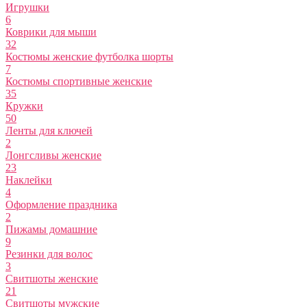
Игрушки
6
Коврики для мыши
32
Костюмы женские футболка шорты
7
Костюмы спортивные женские
35
Кружки
50
Ленты для ключей
2
Лонгсливы женские
23
Наклейки
4
Оформление праздника
2
Пижамы домашние
9
Резинки для волос
3
Свитшоты женские
21
Свитшоты мужские