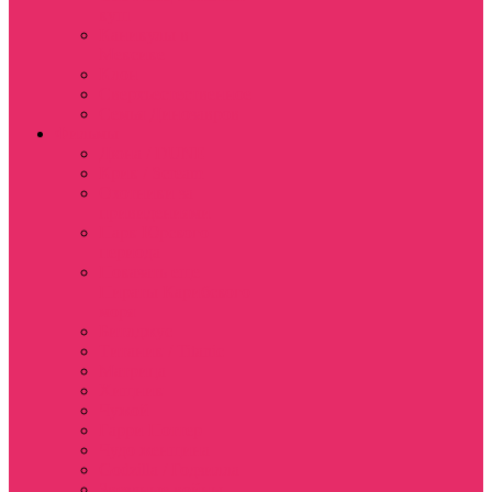
куш
Каникулы в
Мексике
Клон
Сверхъестественное
Семья Динозавров
Фильмы
Дюна / DUNE
Крик / Scream
Охотники за
привидениями
Парк Юрского
периода
Показать еще
Пираты Карибского
моря
Битлджус
Титаник / Titanic
Матрица
Хищник
Чужой
Гарри Поттер
Чудо женщина
Godzilla / Годзилла
Звездные войны