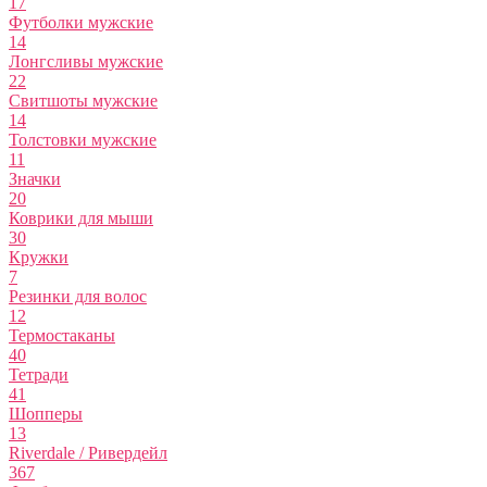
17
Футболки мужские
14
Лонгсливы мужские
22
Свитшоты мужские
14
Толстовки мужские
11
Значки
20
Коврики для мыши
30
Кружки
7
Резинки для волос
12
Термостаканы
40
Тетради
41
Шопперы
13
Riverdale / Ривердейл
367