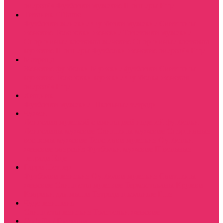
оверсайз
Футболки мужские
Шопперы
Еще
Титаник / Titanic
Футболки женские
Футболки мужские
Свитшоты
женские
Толстовки женские
Толстовки мужские
Спортивные костюмы женские
Спортивные костюмы
мужские
Шопперы
Футболки женские оверсайз
Еще
Матрица
Женские футболки
Мужские футболки
Свитшоты
мужские
Толстовки мужские
Футболка женская
оверсайз
Еще
Хищник
Футболки мужские
Школьные тетради
Чужой
Лонгслив мужской с имитацией надетой футболки
Лонгсливы мужские
Свитшоты мужские
Спортивные
костюмы мужские
Толстовки мужские
Футболки
женские оверсайз
Футболки мужские
Школьные
тетради
Еще
Гарри Поттер
Футболки женские
Футболки мужские
Свитшоты
женские
Свитшоты мужские
Термостаканы
Кружки
Коврики для мыши
Тетради школьные
Еще
Чудо женщина
Свитшоты женские
Толстовки женские
Godzilla / Годзилла