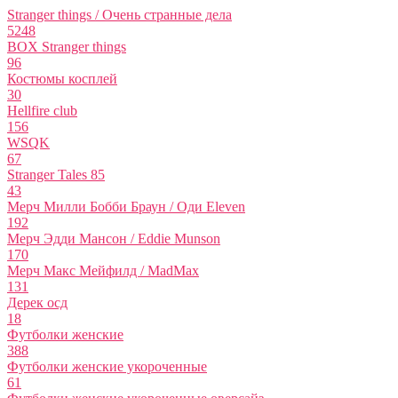
Stranger things / Очень странные дела
5248
BOX Stranger things
96
Костюмы косплей
30
Hellfire club
156
WSQK
67
Stranger Tales 85
43
Мерч Милли Бобби Браун / Оди Eleven
192
Мерч Эдди Мансон / Eddie Munson
170
Мерч Макс Мейфилд / MadMax
131
Дерек осд
18
Футболки женские
388
Футболки женские укороченные
61