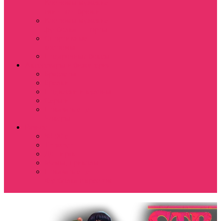
Костюмы мужские
свитшот+брюки
Костюмы мужские
футболка + шорты
Спортивные
костюмы
Подарочные боксы
Аксессуары и бижутерия
Браслеты
Брелки
Подвески и кулоны
Серьги
Показать еще
Чокеры
Разное
80-90 е
Thrasher
Доширак
Мемы, приколы
Показать еще
Футболка с крестом