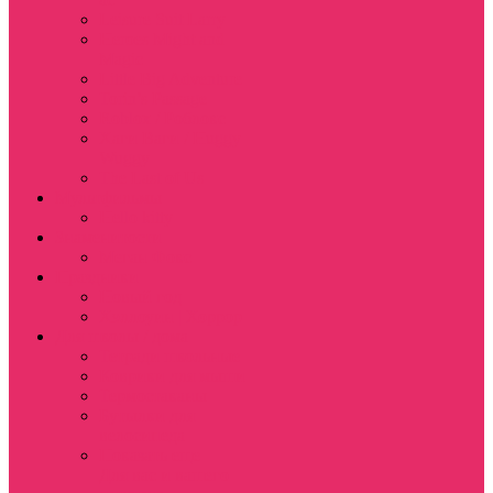
Leisure Suit Larry
Heroes Might and
Magic
Little Big Adventure
Torin’s Passage
Roblox / Роблокс
Хаги Ваги / Huggy
Wuggy
The Last of Us
Мультфильмы
Hello kitty
Знаменитости
Меган Фокс
Праздники
Новый год
Хэллоуин | Хоррор
Для школы / дома
Тетради школьные
Коврики для мыши
Термостаканы
Бутылки для
велосипеда
Показать еще
Для вас и вашего