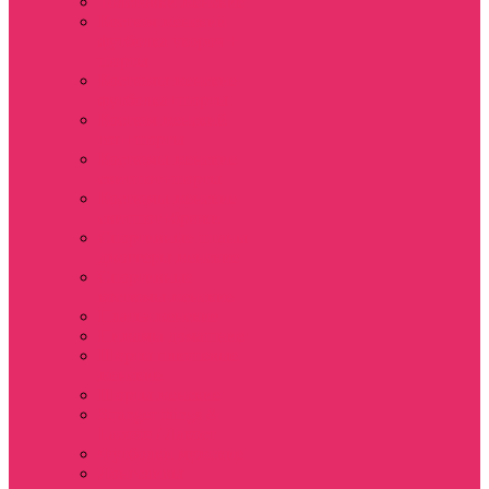
Толстовки женские
Костюм женский
футболка укороч +
шорты
Костюмы женские
футболка+шорты
Костюм женский
топ+шорты
Костюмы женские
свитшот+шорты
Костюмы женские
свитшот+брюки
Спортивные штаны
джоггеры женские
Спортивные
костюмы женские
Платья женские
Пижамы домашние
Шорты плюшевые
женские
Шорты женские
Stranger things &
Lacoste / Лакост
Футболки мужские
Лонгсливы