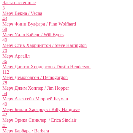
Часы настенные
3
Мерч Векна / Vecna
43
Мерч Финн Вулфард / Finn Wolfhard
68
Мерч Уилл Байерс / Will Byers
40
Мерч Стив Харрингтон / Steve Harrington
70
Мерч Аргайл
36
Мерч Дастин Хендерсон / Dustin Henderson
112
Мерч Демогоргон / Demogorgon
78
Мерч Джим Хоппер / Jim Hopper
54
Мерч Алексей / Мюррей Бауман
40
Мерч Билли Харгроув / Billy Hargrove
42
Мерч Эрика Синклер / Erica Sinclair
41
Мерч Барбара / Barbara