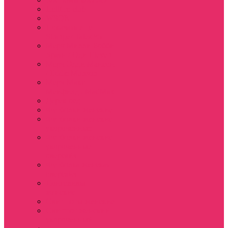
Hellfire club
WSQK
Показать еще
Stranger Tales 85
Мерч Милли Бобби
Браун / Оди Eleven
Мерч Эдди Мансон
/ Eddie Munson
Мерч Макс
Мейфилд / MadMax
Дерек осд
Футболки женские
Футболки женские
укороченные
Футболки женские
укороченные
оверсайз
Футболка женская
оверсайз
Лонгсливы
женские
Свитшоты женские
Свитшот женский
укороченный