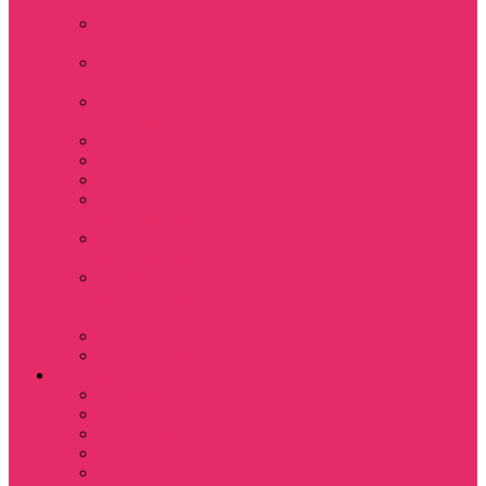
+ шорты
Костюм джоггеры +
топ
Костюмы футболка
+ шорты
Пижама женская с
шортами
Платья хлопок
Подарочные боксы
Резинки для волос
Свитшоты
укороченные
Футболки
укороченные
Футболки
укороченные
оверсайз
Шорты
Шорты плюшевые
Парням
Футболки
Свитшоты
Толстовки
Лонгсливы
Показать еще