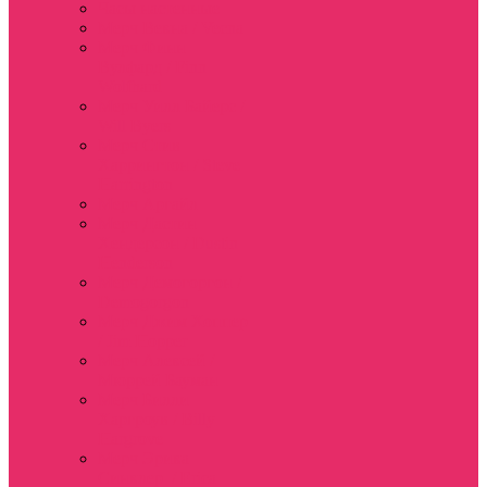
Часы настенные
Мерч Векна / Vecna
Мерч Финн
Вулфард / Finn
Wolfhard
Мерч Уилл Байерс /
Will Byers
Мерч Стив
Харрингтон / Steve
Harrington
Мерч Аргайл
Мерч Дастин
Хендерсон / Dustin
Henderson
Мерч Демогоргон /
Demogorgon
Мерч Джим Хоппер
/ Jim Hopper
Мерч Алексей /
Мюррей Бауман
Мерч Билли
Харгроув / Billy
Hargrove
Мерч Эрика
Синклер / Erica