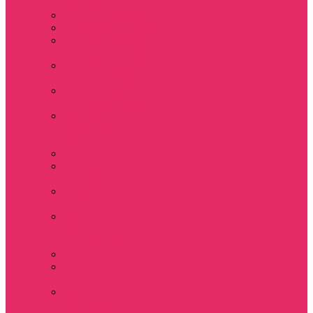
мужские
Свитшоты мужские
Толстовки мужские
Костюмы мужские
футболка + шорты
Костюмы мужские
свитшот+брюки
Спортивные
костюмы мужские
День святого
Валентина / 14
февраля
Calvari
Подземелья и
Драконы
Новый год Stranger
things
Лонгслив с
имитацией
футболки жен
3D Принты ОСД
4 сезон Stranger
things
Аксессуары и
украшения