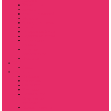
питомца
Косметички
Кружки
Ленты для ключей
Магниты
Одежда для школы
Пазлы
Подарочные боксы
Подарочные карты
Подставка под
стаканы
Подушки
декоративные
Шопперы
D&D
Дайсы
Девушкам
Футболки
Лонгсливы
Свитшоты
Толстовки
Показать еще
Спортивные
костюмы
Костюмы свитшот