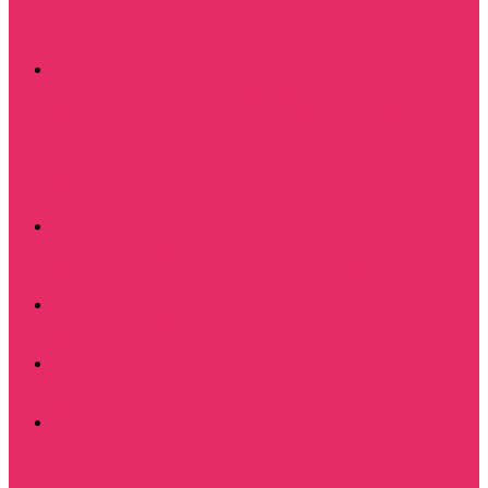
шортами
Кружки
Пазлы
Постеры
Резинки для волос
Футболка женская укороченная оверсайз
Футболки
женские оверсайз
Шопперы
Еще
Крик / Scream
Футболки женские
Футболки мужские
Свитшоты
мужские
Игрушки
Коврики для мыши
Костюмы
женские свитшот +шорты
Кружки
Пижамы домашние
Подушки
Резинки для волос
Свитшот женский
укороченный
Свитшоты женские
Тетради
Толстовки
мужские
Футболки женские оверсайз
Футболки
женские укороченные
Еще
Охотники за привидениями
Коврики для мыши
Свитшоты женские
Свитшоты
мужские
Толстовки женские
Толстовки мужские
Футболки женские
Футболки мужские
Еще
Парк Юрского периода
Коврики для мыши
Мужские футболки
Толстовки
мужские
Пираты Карибского моря
Свитшоты мужские
Толстовки мужские
Футболки
мужские
Битлджус
Брелки
Коврики для мыши
Кружки
Подушки
декоративные
Резинки для волос
Термостаканы
Тетради
школьные
Футболки женские
Футболки женские