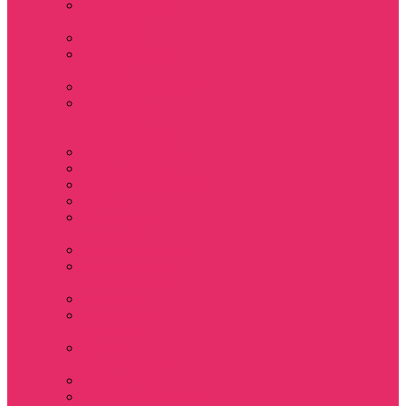
Держатель для
телефона
Игрушки
Косметички и
пеналы
Ленты для ключей
Лонгслив с
имитацией
футболки муж
Майки женские
Маски для сна
Мерч Нэнси Уиллер
Носки
Одежда для
животных
Пляжные товары
Подставки под
горячее коастер
Постеры
Светящиеся
футболки
Свечи
дизайнерские
Татуировки
Украшения Pandora