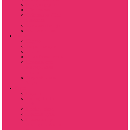
Назад в будущее
Обитель зла
Субстанция / The
Substance
Сумерки /Twilight
Челюсти / Jaws
Аниме
Наруто
Тетрадь смерти
Тоторо
Эльфийская песнь
Показать еще
Мастера меча
онлайн
Ходячий замок
Хаула
Игры
Deponia
The night of the
rabbit
Monkey Island
Одиссея Цуки
Показать еще
Among us / Амонг
ас