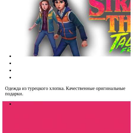
Одежда из турецкого хлопка. Качественные оригинальные
подарки.
Дюна / DUNE
Футболки женские
Футболки мужские
Свитшоты
женские
Свитшоты мужские
Толстовки женские
Толстовки мужские
Термостаканы
Коврики для мыши
Тетради
3D стикеры
Декоративные подушки
Костюм
женский свитшот брюки
Костюм женский свитшот с