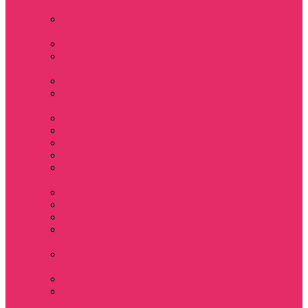
Sinclair
Мерч Барбара /
Barbara
Мерч Scoops Ahoy
Funko Stranger
things
Шопперы
Мерч Хоукинс /
Hawkins
Резинки для волос
Рюкзаки
Кружки
Термостаканы
Бутылки для
велосипеда
Тетради и блокноты
Коврики для мыши
Пазлы
Наклейки, стикеры
3D
Магниты на
холодильник
Значки
Подушки
декоративные