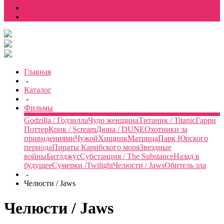
Еще
Главная
-
Каталог
-
Фильмы
Godzilla / Годзилла
Чудо женщина
Титаник / Titanic
Гарри
Поттер
Крик / Scream
Дюна / DUNE
Охотники за
привидениями
Чужой
Хищник
Матрица
Парк Юрского
периода
Пираты Карибского моря
Звездные
войны
Битлджус
Субстанция / The Substance
Назад в
будущее
Сумерки /Twilight
Челюсти / Jaws
Обитель зла
-
Челюсти / Jaws
Челюсти / Jaws