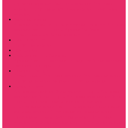
Футболки мужские
Свитшоты женские
Толстовки
мужские
Спортивные костюмы мужские
Лонгсливы
мужские
Еще
Звездные войны
Коврики для мыши
Тетради
Резинки для волос
Костюмы
женские свитшот+шорты
Кружки Star Wars
Термостаканы
Футболки мужские
Еще
Назад в будущее
Футболлки мужские
Обитель зла
Субстанция / The Substance
Кружки
Свитшот женский
Тетради
Футболки женские
оверсайз
Шопперы
Еще
Сумерки /Twilight
Термостаканы
Толстовки женские
Толстовки мужские
Футболки женские оверсайз
Футболки мужские
Еще
Челюсти / Jaws
Костюм женский футболка укороч + шорты
Костюмы
женские футболка+шорты
Костюмы мужские футболка
шорты
Лонгслив с имитацией футболки муж
Лонгсливы мужские
Свитшоты мужские
Спортивные
костюмы женские
Спортивные костюмы мужские
Спортивные штаны джоггеры женские
Толстовки
мужские
Футболка женская кроп топ
Футболки женские
Футболки мужские
Еще