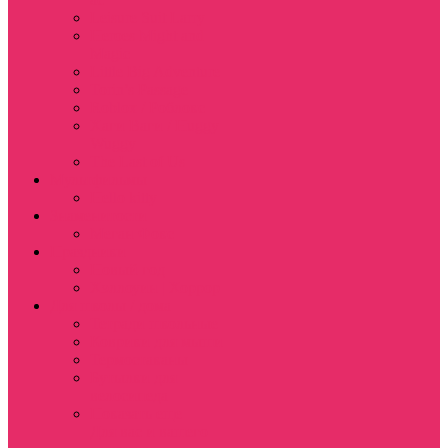
Leisure Suit Larry
Heroes Might and
Magic
Little Big Adventure
Torin’s Passage
Roblox / Роблокс
Хаги Ваги / Huggy
Wuggy
The Last of Us
Мультфильмы
Hello kitty
Знаменитости
Меган Фокс
Праздники
Новый год
Хэллоуин | Хоррор
Для школы / дома
Тетради школьные
Коврики для мыши
Термостаканы
Бутылки для
велосипеда
Показать еще
Для вас и вашего