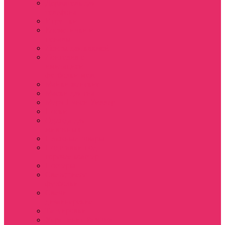
Держатель для
телефона
Игрушки
Косметички и
пеналы
Ленты для ключей
Лонгслив с
имитацией
футболки муж
Майки женские
Маски для сна
Мерч Нэнси Уиллер
Носки
Одежда для
животных
Пляжные товары
Подставки под
горячее коастер
Постеры
Светящиеся
футболки
Свечи
дизайнерские
Татуировки
Украшения Pandora