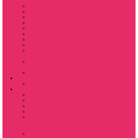
питомца
Косметички
Кружки
Ленты для ключей
Магниты
Одежда для школы
Пазлы
Подарочные боксы
Подарочные карты
Подставка под
стаканы
Подушки
декоративные
Шопперы
D&D
Дайсы
Девушкам
Футболки
Лонгсливы
Свитшоты
Толстовки
Показать еще
Спортивные
костюмы
Костюмы свитшот