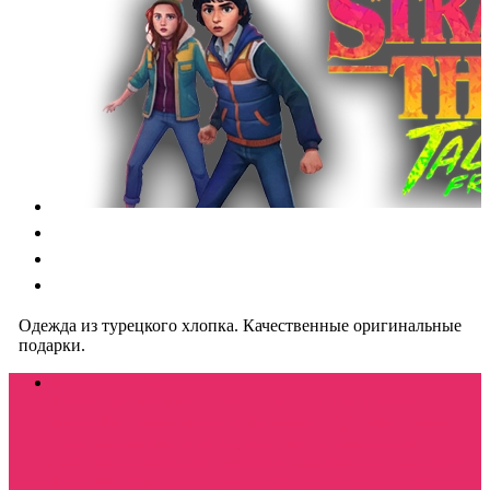
Одежда из турецкого хлопка. Качественные оригинальные
подарки.
Friends / Друзья
Боксы
Декоративные подушки
Игрушки
Коврики для
мыши
Костюмы женские футболка шорты
Костюмы
спортивные женские
Кружки
Ленты для ключей
Лонгсливы женские
Наклейки
Оформление праздника
Пижамы домашние
Резинки для волос
Свитшоты