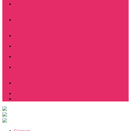
Ходячие мертвецы
Кружки
Свитшоты мужские
Толстовки мужские
Футболки женские
Футболки мужские
Еще
Fallout
Футболки женские
Футболки женские оверсайз
Футболки мужские
One Piece| Большой куш
Кружки
Термостаканы
Шопперы
Каникулы в Мексике
Майки женские
Майки мужские
Футболки мужские
Клон
Игрушки
Кружки
Сверхъестественное
Футболки женские
Футболки женские оверсайз
Футболки мужские
Семья Динозавров
Игрушки
Еще
Главная