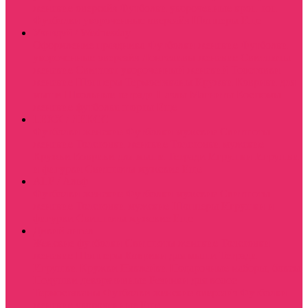
женские оверсайз
Футболки укороченные кроп-топ
Футболки укороченные оверсайз
Шопперы
Еще
Уэнздэй / Wednesday
Оформление праздника
Футболки женские
Футболки
укороченные оверсайз
Лонгсливы женские
Свитшоты
женские
Свитшот укороченный женский
Толстовки
женские
Шопперы
Термостаканы
Кружки
Коврики для
мыши
Школьные тетради
Пазлы
Магниты
Костюмы
женские футболка шорты
Еще
LEXX / ЛЕКСС
Футболки женские
Футболки мужские
Свитшоты
женские
Толстовки женские
Толстовки мужские
Кружки
Коврики для мыши
Тетради
Игрушки
Игрушки
и фигурки
Свитшоты мужские
Еще
ALF / Альф
Футболки женские
Футболки мужские
Свитшоты
женские
Толстовки мужские
Шопперы
Игрушки и
фигурки
Свитшоты мужские
Еще
Дикий ангел
Женские футболки
Свитшоты женские
Толстовки
женские
Шопперы
Коврики для мыши
Тетради
Игрушки
Кружки
Наклейки
Подарочные наборы, боксы
Подушки декоративные
Резинки для волос
Термостаканы
Футболки женские оверсайз
Футболки
женские укороченные
Еще