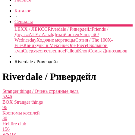
-
Каталог
-
Сериалы
LEXX / ЛЕКСС
Riverdale / Ривердейл
Friends /
Друзья
ALF / Альф
Дикий ангел
Уэнздэй /
Wednesday
Ходячие мертвецы
Сотня / The 100
X-
Files
Каникулы в Мексике
One Piece| Большой
куш
Сверхъестественное
Fallout
Клон
Семья Динозавров
-
Riverdale / Ривердейл
Riverdale / Ривердейл
Stranger things / Очень странные дела
5246
BOX Stranger things
96
Костюмы косплей
30
Hellfire club
156
WSQK