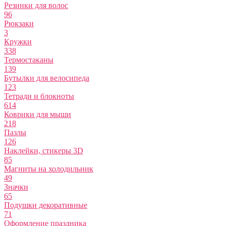
Резинки для волос
96
Рюкзаки
3
Кружки
338
Термостаканы
139
Бутылки для велосипеда
123
Тетради и блокноты
614
Коврики для мыши
218
Пазлы
126
Наклейки, стикеры 3D
85
Магниты на холодильник
49
Значки
65
Подушки декоративные
71
Оформление праздника