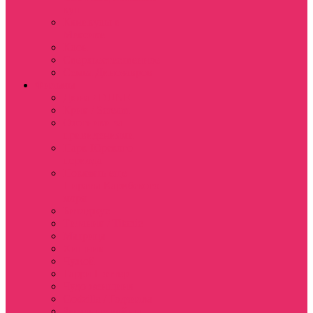
куш
Каникулы в
Мексике
Клон
Сверхъестественное
Семья Динозавров
Фильмы
Дюна / DUNE
Крик / Scream
Охотники за
привидениями
Парк Юрского
периода
Показать еще
Пираты Карибского
моря
Битлджус
Титаник / Titanic
Матрица
Хищник
Чужой
Гарри Поттер
Чудо женщина
Godzilla / Годзилла
Звездные войны