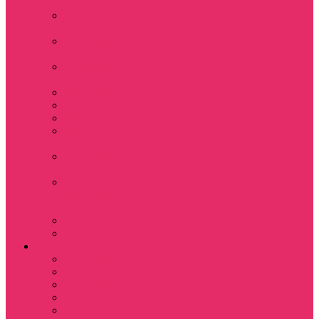
+ шорты
Костюм джоггеры +
топ
Костюмы футболка
+ шорты
Пижама женская с
шортами
Платья хлопок
Подарочные боксы
Резинки для волос
Свитшоты
укороченные
Футболки
укороченные
Футболки
укороченные
оверсайз
Шорты
Шорты плюшевые
Парням
Футболки
Свитшоты
Толстовки
Лонгсливы
Показать еще