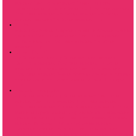
женские
Свитшоты мужские
Сумки шопперы
Термостаканы
Тетради и блокноты
Толстовки женские
Толстовки мужские
Футболки женские
Футболки
женские оверсайз
Футболки мужские
Еще
X-Files
Боксы подарочные
Коврики для мыши
Кружки
Резинки
для волос
Свитшоты женские
Свитшоты мужские
Тетради в клетку
Толстовки мужские
Футболки
мужские
Еще
Сотня / The 100
Футболки женские
Футболки женские оверсайз
Свитшоты женские
Толстовки женские
Футболки
мужские
Лонгсливы мужские
Свитшоты мужские
Толстовки мужские
Значки
Коврики для мыши
Кружки
Резинки для волос
Термостаканы
Тетради
Шопперы
Еще
Riverdale / Ривердейл
Футболки женские
Футболки мужские
Свитшоты
женские
Свитшоты мужские
Толстовки женские
Толстовки мужские
Кружки
Коврики для мыши
Тетради
Магниты
Термостаканы
Спортивный костюм женский
Декоративные подушки
Домашние пижамы
Костюмы
женские футболка+шорты
Лонгсливы женские
Наклейки
Резинки для волос
Свитшоты женские
укороченные
Спортивные костюмы мужские
Футболки