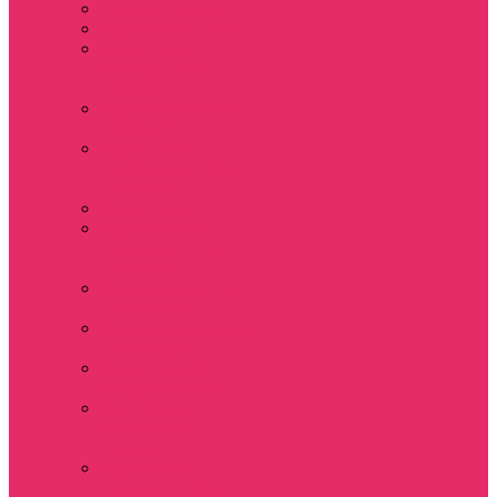
Часы настенные
Мерч Векна / Vecna
Мерч Финн
Вулфард / Finn
Wolfhard
Мерч Уилл Байерс /
Will Byers
Мерч Стив
Харрингтон / Steve
Harrington
Мерч Аргайл
Мерч Дастин
Хендерсон / Dustin
Henderson
Мерч Демогоргон /
Demogorgon
Мерч Джим Хоппер
/ Jim Hopper
Мерч Алексей /
Мюррей Бауман
Мерч Билли
Харгроув / Billy
Hargrove
Мерч Эрика
Синклер / Erica