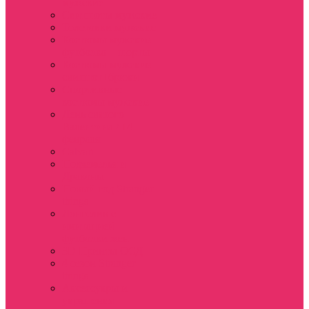
мужские
Свитшоты мужские
Толстовки мужские
Костюмы мужские
футболка + шорты
Костюмы мужские
свитшот+брюки
Спортивные
костюмы мужские
День святого
Валентина / 14
февраля
Calvari
Подземелья и
Драконы
Новый год Stranger
things
Лонгслив с
имитацией
футболки жен
3D Принты ОСД
4 сезон Stranger
things
Аксессуары и
украшения