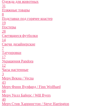
Одежда для животных
31
Пляжные товары
8
Подставки под горячее коастер
19
Постеры
28
Светящиеся футболки
14
Свечи дизайнерские
7
Татуировки
17
Украшения Pandora
12
Часы настенные
3
Мерч Векна / Vecna
43
Мерч Финн Вулфард / Finn Wolfhard
68
Мерч Уилл Байерс / Will Byers
40
Мерч Стив Харрингтон / Steve Harrington