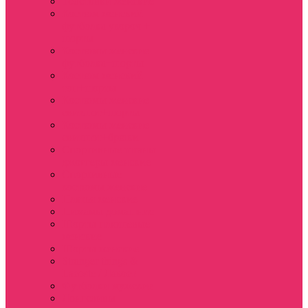
Толстовки женские
Костюм женский
футболка укороч +
шорты
Костюмы женские
футболка+шорты
Костюм женский
топ+шорты
Костюмы женские
свитшот+шорты
Костюмы женские
свитшот+брюки
Спортивные штаны
джоггеры женские
Спортивные
костюмы женские
Платья женские
Пижамы домашние
Шорты плюшевые
женские
Шорты женские
Stranger things &
Lacoste / Лакост
Футболки мужские
Лонгсливы