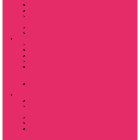
Назад в будущее
Обитель зла
Субстанция / The
Substance
Сумерки /Twilight
Челюсти / Jaws
Аниме
Наруто
Тетрадь смерти
Тоторо
Эльфийская песнь
Показать еще
Мастера меча
онлайн
Ходячий замок
Хаула
Игры
Deponia
The night of the
rabbit
Monkey Island
Одиссея Цуки
Показать еще
Among us / Амонг
ас