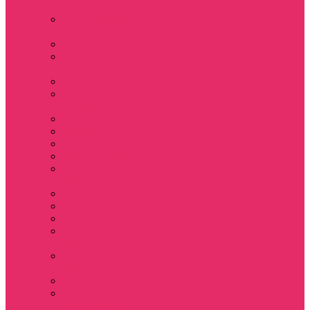
Sinclair
Мерч Барбара /
Barbara
Мерч Scoops Ahoy
Funko Stranger
things
Шопперы
Мерч Хоукинс /
Hawkins
Резинки для волос
Рюкзаки
Кружки
Термостаканы
Бутылки для
велосипеда
Тетради и блокноты
Коврики для мыши
Пазлы
Наклейки, стикеры
3D
Магниты на
холодильник
Значки
Подушки
декоративные