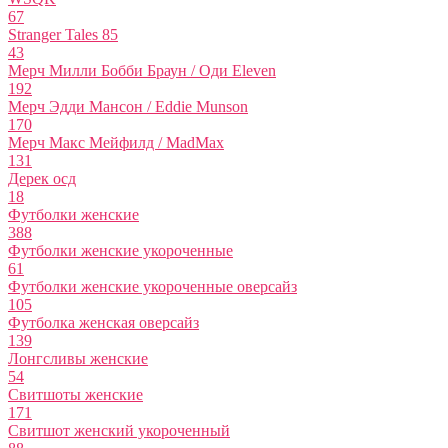
67
Stranger Tales 85
43
Мерч Милли Бобби Браун / Оди Eleven
192
Мерч Эдди Мансон / Eddie Munson
170
Мерч Макс Мейфилд / MadMax
131
Дерек осд
18
Футболки женские
388
Футболки женские укороченные
61
Футболки женские укороченные оверсайз
105
Футболка женская оверсайз
139
Лонгсливы женские
54
Свитшоты женские
171
Свитшот женский укороченный