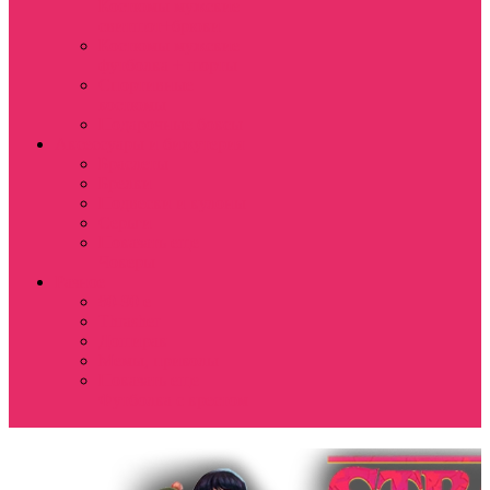
Костюмы мужские
свитшот+брюки
Костюмы мужские
футболка + шорты
Спортивные
костюмы
Подарочные боксы
Аксессуары и бижутерия
Браслеты
Брелки
Подвески и кулоны
Серьги
Показать еще
Чокеры
Разное
80-90 е
Thrasher
Доширак
Мемы, приколы
Показать еще
Футболка с крестом