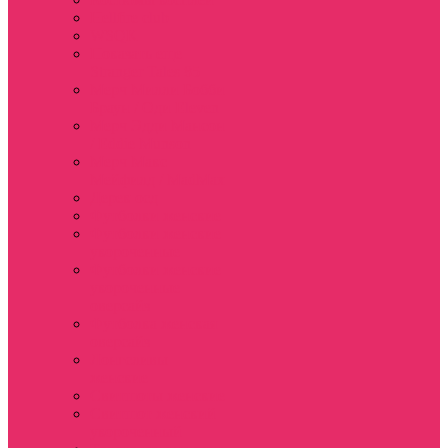
Hellfire club
WSQK
Показать еще
Stranger Tales 85
Мерч Милли Бобби
Браун / Оди Eleven
Мерч Эдди Мансон
/ Eddie Munson
Мерч Макс
Мейфилд / MadMax
Дерек осд
Футболки женские
Футболки женские
укороченные
Футболки женские
укороченные
оверсайз
Футболка женская
оверсайз
Лонгсливы
женские
Свитшоты женские
Свитшот женский
укороченный