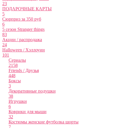
23
ПОДАРОЧНЫЕ КАРТЫ
5
Сюрприз за 350 руб
6
5 сезон Stranger things
83
Акции / распродажа
24
Halloween / Хэллоуин
101
Сериалы
2158
Friends / Друзья
448
Боксы
3
Декоративные подушки
38
Игрушки
6
Коврики для мыши
32
Костюмы женские футболка шорты
7