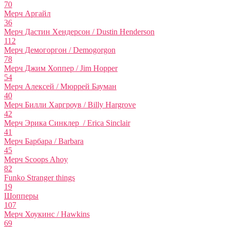
70
Мерч Аргайл
36
Мерч Дастин Хендерсон / Dustin Henderson
112
Мерч Демогоргон / Demogorgon
78
Мерч Джим Хоппер / Jim Hopper
54
Мерч Алексей / Мюррей Бауман
40
Мерч Билли Харгроув / Billy Hargrove
42
Мерч Эрика Синклер / Erica Sinclair
41
Мерч Барбара / Barbara
45
Мерч Scoops Ahoy
82
Funko Stranger things
19
Шопперы
107
Мерч Хоукинс / Hawkins
69