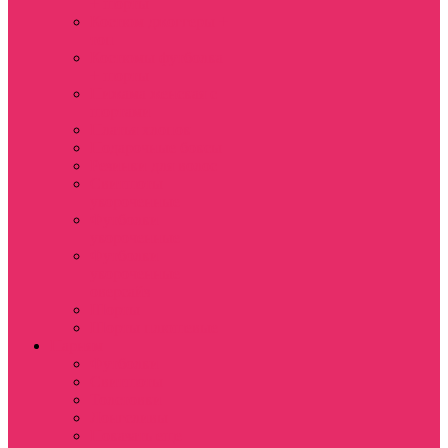
+ шорты
Костюм джоггеры +
топ
Костюмы футболка
+ шорты
Пижама женская с
шортами
Платья хлопок
Подарочные боксы
Резинки для волос
Свитшоты
укороченные
Футболки
укороченные
Футболки
укороченные
оверсайз
Шорты
Шорты плюшевые
Парням
Футболки
Свитшоты
Толстовки
Лонгсливы
Показать еще