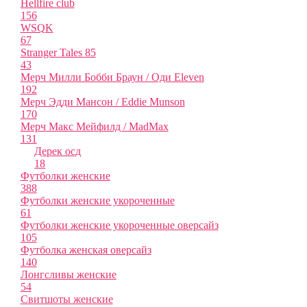
Hellfire club
156
WSQK
67
Stranger Tales 85
43
Мерч Милли Бобби Браун / Оди Eleven
192
Мерч Эдди Мансон / Eddie Munson
170
Мерч Макс Мейфилд / MadMax
131
Дерек осд
18
Футболки женские
388
Футболки женские укороченные
61
Футболки женские укороченные оверсайз
105
Футболка женская оверсайз
140
Лонгсливы женские
54
Свитшоты женские