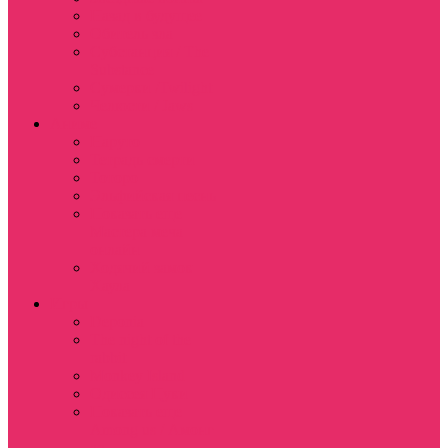
Назад в будущее
Обитель зла
Субстанция / The
Substance
Сумерки /Twilight
Челюсти / Jaws
Аниме
Наруто
Тетрадь смерти
Тоторо
Эльфийская песнь
Показать еще
Мастера меча
онлайн
Ходячий замок
Хаула
Игры
Deponia
The night of the
rabbit
Monkey Island
Одиссея Цуки
Показать еще
Among us / Амонг
ас