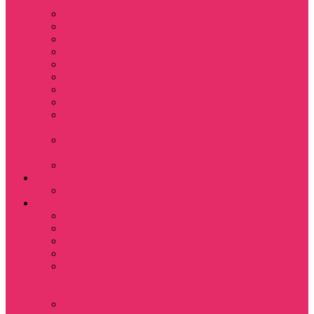
питомца
Косметички
Кружки
Ленты для ключей
Магниты
Одежда для школы
Пазлы
Подарочные боксы
Подарочные карты
Подставка под
стаканы
Подушки
декоративные
Шопперы
D&D
Дайсы
Девушкам
Футболки
Лонгсливы
Свитшоты
Толстовки
Показать еще
Спортивные
костюмы
Костюмы свитшот