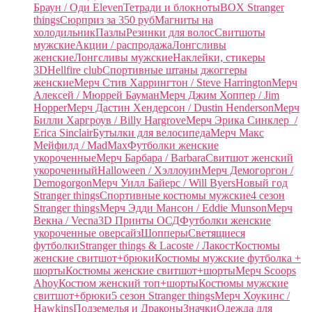
Браун / Оди Eleven
Тетради и блокноты
BOX Stranger
things
Сюрприз за 350 руб
Магниты на
холодильник
Пазлы
Резинки для волос
Свитшоты
мужские
Акции / распродажа
Лонгсливы
женские
Лонгсливы мужские
Наклейки, стикеры
3D
Hellfire club
Спортивные штаны джоггеры
женские
Мерч Стив Харрингтон / Steve Harrington
Мерч
Алексей / Мюррей Бауман
Мерч Джим Хоппер / Jim
Hopper
Мерч Дастин Хендерсон / Dustin Henderson
Мерч
Билли Харгроув / Billy Hargrove
Мерч Эрика Синклер /
Erica Sinclair
Бутылки для велосипеда
Мерч Макс
Мейфилд / MadMax
Футболки женские
укороченные
Мерч Барбара / Barbara
Свитшот женский
укороченный
Halloween / Хэллоуин
Мерч Демогоргон /
Demogorgon
Мерч Уилл Байерс / Will Byers
Новый год
Stranger things
Спортивные костюмы мужские
4 сезон
Stranger things
Мерч Эдди Мансон / Eddie Munson
Мерч
Векна / Vecna
3D Принты ОСД
Футболки женские
укороченные оверсайз
Шопперы
Светящиеся
футболки
Stranger things & Lacoste / Лакост
Костюмы
женские свитшот+брюки
Костюмы мужские футболка +
шорты
Костюмы женские свитшот+шорты
Мерч Scoops
Ahoy
Костюм женский топ+шорты
Костюмы мужские
свитшот+брюки
5 сезон Stranger things
Мерч Хоукинс /
Hawkins
Подземелья и Драконы
Значки
Одежда для