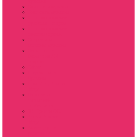
мужские
Свитшоты мужские
Толстовки мужские
Костюмы мужские
футболка + шорты
Костюмы мужские
свитшот+брюки
Спортивные
костюмы мужские
День святого
Валентина / 14
февраля
Calvari
Подземелья и
Драконы
Новый год Stranger
things
Лонгслив с
имитацией
футболки жен
3D Принты ОСД
4 сезон Stranger
things
Аксессуары и
украшения