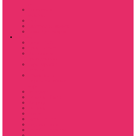
куш
Каникулы в
Мексике
Клон
Сверхъестественное
Семья Динозавров
Фильмы
Дюна / DUNE
Крик / Scream
Охотники за
привидениями
Парк Юрского
периода
Показать еще
Пираты Карибского
моря
Битлджус
Титаник / Titanic
Матрица
Хищник
Чужой
Гарри Поттер
Чудо женщина
Godzilla / Годзилла
Звездные войны