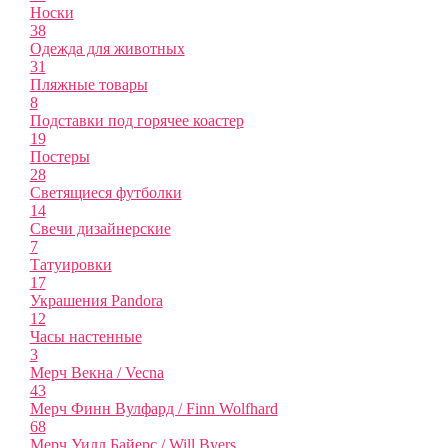
Носки
38
Одежда для животных
31
Пляжные товары
8
Подставки под горячее коастер
19
Постеры
28
Светящиеся футболки
14
Свечи дизайнерские
7
Татуировки
17
Украшения Pandora
12
Часы настенные
3
Мерч Векна / Vecna
43
Мерч Финн Вулфард / Finn Wolfhard
68
Мерч Уилл Байерс / Will Byers