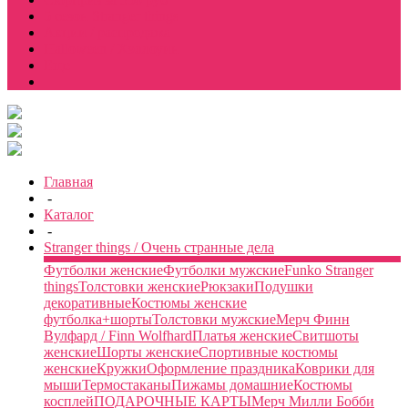
5 сезон Stranger things
Акции / распродажа
Halloween / Хэллоуин
Еще
Главная
-
Каталог
-
Stranger things / Очень странные дела
Футболки женские
Футболки мужские
Funko Stranger
things
Толстовки женские
Рюкзаки
Подушки
декоративные
Костюмы женские
футболка+шорты
Толстовки мужские
Мерч Финн
Вулфард / Finn Wolfhard
Платья женские
Свитшоты
женские
Шорты женские
Спортивные костюмы
женские
Кружки
Оформление праздника
Коврики для
мыши
Термостаканы
Пижамы домашние
Костюмы
косплей
ПОДАРОЧНЫЕ КАРТЫ
Мерч Милли Бобби