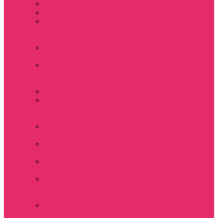
Часы настенные
Мерч Векна / Vecna
Мерч Финн
Вулфард / Finn
Wolfhard
Мерч Уилл Байерс /
Will Byers
Мерч Стив
Харрингтон / Steve
Harrington
Мерч Аргайл
Мерч Дастин
Хендерсон / Dustin
Henderson
Мерч Демогоргон /
Demogorgon
Мерч Джим Хоппер
/ Jim Hopper
Мерч Алексей /
Мюррей Бауман
Мерч Билли
Харгроув / Billy
Hargrove
Мерч Эрика
Синклер / Erica