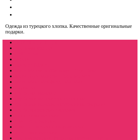
Одежда из турецкого хлопка. Качественные оригинальные
подарки.
BOX Stranger things
Костюмы косплей
Hellfire club
WSQK
Stranger Tales 85
Мерч Милли Бобби Браун / Оди Eleven
Мерч Эдди Мансон / Eddie Munson
Мерч Макс Мейфилд / MadMax
Дерек осд
Футболки женские
Футболки женские укороченные
Футболки женские укороченные оверсайз
Футболка женская оверсайз
Лонгсливы женские
Свитшоты женские
Свитшот женский укороченный
Толстовки женские
Костюм женский футболка укороч + шорты