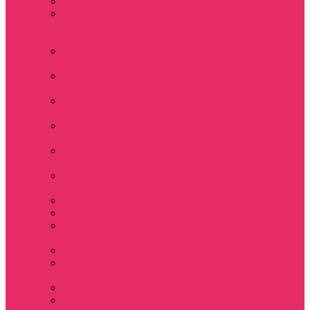
Толстовки женские
Костюм женский
футболка укороч +
шорты
Костюмы женские
футболка+шорты
Костюм женский
топ+шорты
Костюмы женские
свитшот+шорты
Костюмы женские
свитшот+брюки
Спортивные штаны
джоггеры женские
Спортивные
костюмы женские
Платья женские
Пижамы домашние
Шорты плюшевые
женские
Шорты женские
Stranger things &
Lacoste / Лакост
Футболки мужские
Лонгсливы