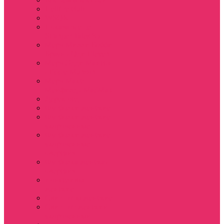
Hellfire club
WSQK
Показать еще
Stranger Tales 85
Мерч Милли Бобби
Браун / Оди Eleven
Мерч Эдди Мансон
/ Eddie Munson
Мерч Макс
Мейфилд / MadMax
Дерек осд
Футболки женские
Футболки женские
укороченные
Футболки женские
укороченные
оверсайз
Футболка женская
оверсайз
Лонгсливы
женские
Свитшоты женские
Свитшот женский
укороченный