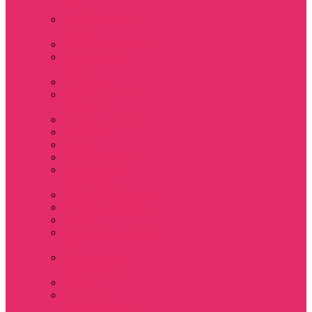
Sinclair
Мерч Барбара /
Barbara
Мерч Scoops Ahoy
Funko Stranger
things
Шопперы
Мерч Хоукинс /
Hawkins
Резинки для волос
Рюкзаки
Кружки
Термостаканы
Бутылки для
велосипеда
Тетради и блокноты
Коврики для мыши
Пазлы
Наклейки, стикеры
3D
Магниты на
холодильник
Значки
Подушки
декоративные