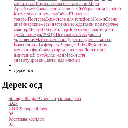
животных
Шорты плюшевые женские
Мерч
Аргайл
Футболка женская оверсайз
Украшения Pandora
Косметички и пеналы
Calvari
Пляжные
товары
Постеры
Держатель для телефона
Носки
Свечи
дизайнерские
Часы настенные
Подставки под горячее
коастер
Мерч Нэнси Уиллер
Лонгслив с имитацией
футболки муж
WSQK
Игрушки
Аксессуары и
украшения
Майки женские
Дерек осд
День святого
Валентина / 14 февраля
Stranger Tales 85
Костюм
женский футболка укороч + шорты
Лонгслив с
имитацией футболки жен
Маски для
сна
Татуировки
Ленты для ключей
-
Дерек осд
Дерек осд
Stranger things / Очень странные дела
5248
BOX Stranger things
96
Костюмы косплей
30