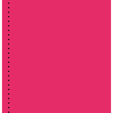
Костюмы женские футболка+шорты
Костюм женский топ+шорты
Костюмы женские свитшот+шорты
Костюмы женские свитшот+брюки
Спортивные штаны джоггеры женские
Спортивные костюмы женские
Платья женские
Пижамы домашние
Шорты плюшевые женские
Шорты женские
Stranger things & Lacoste / Лакост
Футболки мужские
Лонгсливы мужские
Свитшоты мужские
Толстовки мужские
Костюмы мужские футболка + шорты
Костюмы мужские свитшот+брюки
Спортивные костюмы мужские
День святого Валентина / 14 февраля
Calvari
Подземелья и Драконы
Новый год Stranger things
Лонгслив с имитацией футболки жен
3D Принты ОСД
4 сезон Stranger things