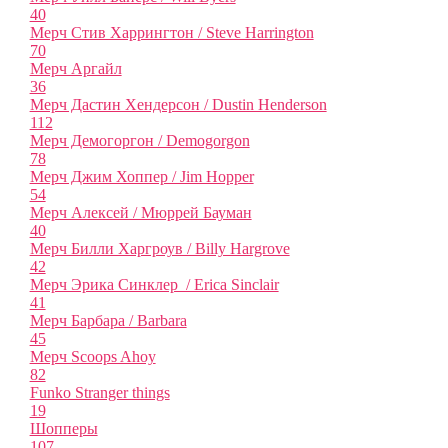
40
Мерч Стив Харрингтон / Steve Harrington
70
Мерч Аргайл
36
Мерч Дастин Хендерсон / Dustin Henderson
112
Мерч Демогоргон / Demogorgon
78
Мерч Джим Хоппер / Jim Hopper
54
Мерч Алексей / Мюррей Бауман
40
Мерч Билли Харгроув / Billy Hargrove
42
Мерч Эрика Синклер / Erica Sinclair
41
Мерч Барбара / Barbara
45
Мерч Scoops Ahoy
82
Funko Stranger things
19
Шопперы
107