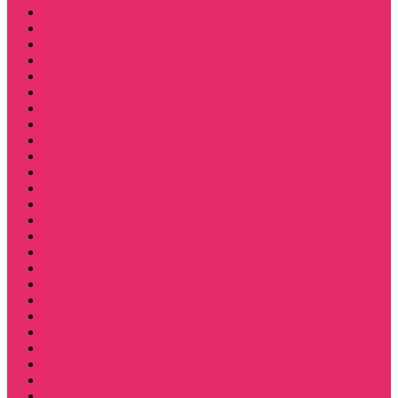
Аксессуары и украшения
Держатель для телефона
Игрушки
Косметички и пеналы
Ленты для ключей
Лонгслив с имитацией футболки муж
Майки женские
Маски для сна
Мерч Нэнси Уиллер
Носки
Одежда для животных
Пляжные товары
Подставки под горячее коастер
Постеры
Светящиеся футболки
Свечи дизайнерские
Татуировки
Украшения Pandora
Часы настенные
Мерч Векна / Vecna
Мерч Финн Вулфард / Finn Wolfhard
Мерч Уилл Байерс / Will Byers
Мерч Стив Харрингтон / Steve Harrington
Мерч Аргайл
Мерч Дастин Хендерсон / Dustin Henderson