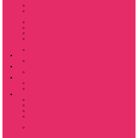
Leisure Suit Larry
Heroes Might and
Magic
Little Big Adventure
Torin’s Passage
Roblox / Роблокс
Хаги Ваги / Huggy
Wuggy
The Last of Us
Мультфильмы
Hello kitty
Знаменитости
Меган Фокс
Праздники
Новый год
Хэллоуин | Хоррор
Для школы / дома
Тетради школьные
Коврики для мыши
Термостаканы
Бутылки для
велосипеда
Показать еще
Для вас и вашего