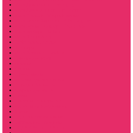
Мерч Демогоргон / Demogorgon
Мерч Джим Хоппер / Jim Hopper
Мерч Алексей / Мюррей Бауман
Мерч Билли Харгроув / Billy Hargrove
Мерч Эрика Синклер / Erica Sinclair
Мерч Барбара / Barbara
Мерч Scoops Ahoy
Funko Stranger things
Шопперы
Мерч Хоукинс / Hawkins
Резинки для волос
Рюкзаки
Кружки
Термостаканы
Бутылки для велосипеда
Тетради и блокноты
Коврики для мыши
Пазлы
Наклейки, стикеры 3D
Магниты на холодильник
Значки
Подушки декоративные
Оформление праздника
ПОДАРОЧНЫЕ КАРТЫ
Сюрприз за 350 руб