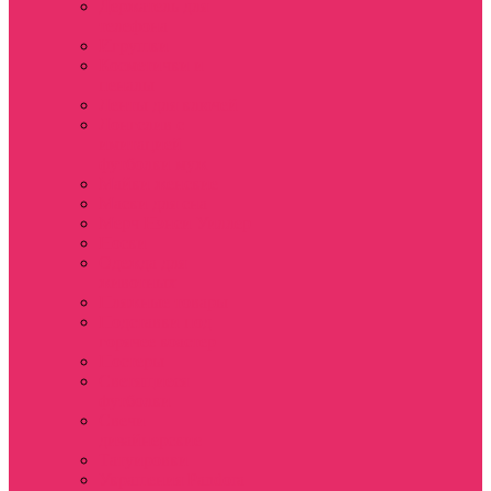
Держатель для
телефона
Игрушки
Косметички и
пеналы
Ленты для ключей
Лонгслив с
имитацией
футболки муж
Майки женские
Маски для сна
Мерч Нэнси Уиллер
Носки
Одежда для
животных
Пляжные товары
Подставки под
горячее коастер
Постеры
Светящиеся
футболки
Свечи
дизайнерские
Татуировки
Украшения Pandora