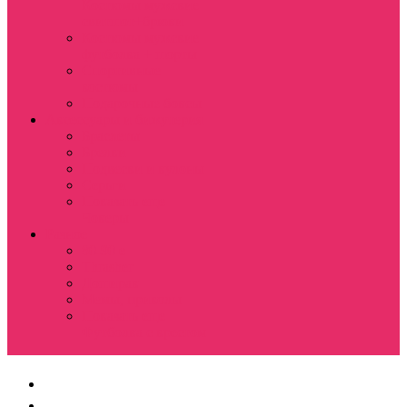
Костюмы мужские
свитшот+брюки
Костюмы мужские
футболка + шорты
Спортивные
костюмы
Подарочные боксы
Аксессуары и бижутерия
Браслеты
Брелки
Подвески и кулоны
Серьги
Показать еще
Чокеры
Разное
80-90 е
Thrasher
Доширак
Мемы, приколы
Показать еще
Футболка с крестом