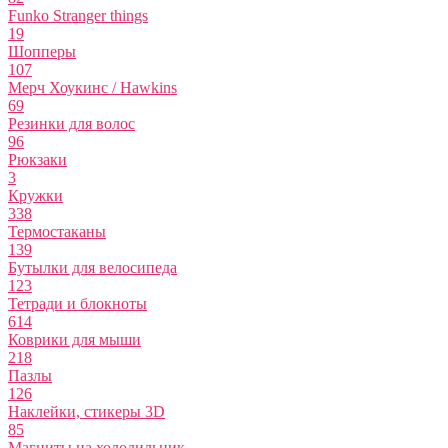
Funko Stranger things
19
Шопперы
107
Мерч Хоукинс / Hawkins
69
Резинки для волос
96
Рюкзаки
3
Кружки
338
Термостаканы
139
Бутылки для велосипеда
123
Тетради и блокноты
614
Коврики для мыши
218
Пазлы
126
Наклейки, стикеры 3D
85
Магниты на холодильник