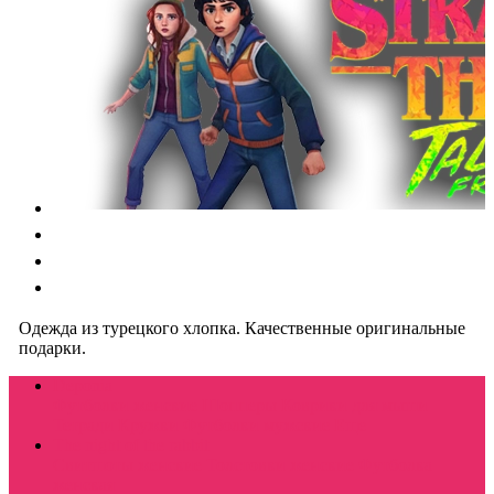
Одежда из турецкого хлопка. Качественные оригинальные
подарки.
Deponia
Футболки женские
Шопперы
Коврики для мыши
Тетради
Кружки
Футболки мужские
Еще
The night of the rabbit
Свитшоты женские
Толстовки женские
Футболка
женская