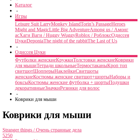
Каталог
-
Игры
Leisure Suit Larry
Monkey Island
Torin’s Passage
Heroes
Might and Magic
Little Big Adventure
Among us / Амонг
ас
Хаги Ваги / Huggy Wuggy
Roblox / Роблокс
Одиссея
Цуки
Deponia
The night of the rabbit
The Last of Us
-
Одиссея Цуки
Футболки женские
Кружки
Толстовки женские
Коврики
для мыши
Тетради школьные
Термостаканы
Кроп топ
свитшот
Шопперы
Наклейки
Свитшоты
женские
Костюмы женские свитшот+шорты
Наборы и
боксы
Костюмы женские футболка + шорты
Подушки
декоративные
Значки
Резинки для волос
-
Коврики для мыши
Коврики для мыши
Stranger things / Очень странные дела
5250