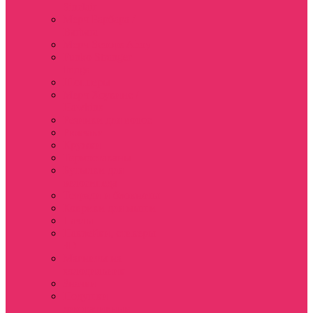
Sinclair
Мерч Барбара /
Barbara
Мерч Scoops Ahoy
Funko Stranger
things
Шопперы
Мерч Хоукинс /
Hawkins
Резинки для волос
Рюкзаки
Кружки
Термостаканы
Бутылки для
велосипеда
Тетради и блокноты
Коврики для мыши
Пазлы
Наклейки, стикеры
3D
Магниты на
холодильник
Значки
Подушки
декоративные