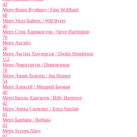
43
Мерч Финн Вулфард / Finn Wolfhard
68
Мерч Уилл Байерс / Will Byers
40
Мерч Стив Харрингтон / Steve Harrington
70
Мерч Аргайл
36
Мерч Дастин Хендерсон / Dustin Henderson
112
Мерч Демогоргон / Demogorgon
78
Мерч Джим Хоппер / Jim Hopper
54
Мерч Алексей / Мюррей Бауман
40
Мерч Билли Харгроув / Billy Hargrove
42
Мерч Эрика Синклер / Erica Sinclair
41
Мерч Барбара / Barbara
45
Мерч Scoops Ahoy
82