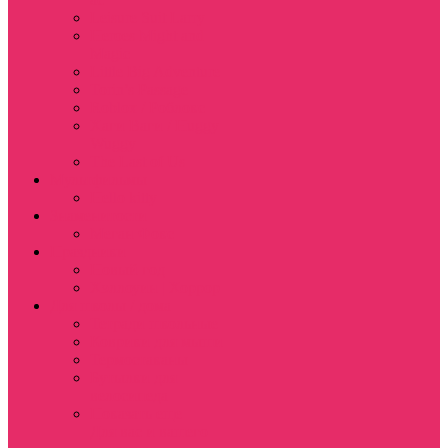
Leisure Suit Larry
Heroes Might and
Magic
Little Big Adventure
Torin’s Passage
Roblox / Роблокс
Хаги Ваги / Huggy
Wuggy
The Last of Us
Мультфильмы
Hello kitty
Знаменитости
Меган Фокс
Праздники
Новый год
Хэллоуин | Хоррор
Для школы / дома
Тетради школьные
Коврики для мыши
Термостаканы
Бутылки для
велосипеда
Показать еще
Для вас и вашего