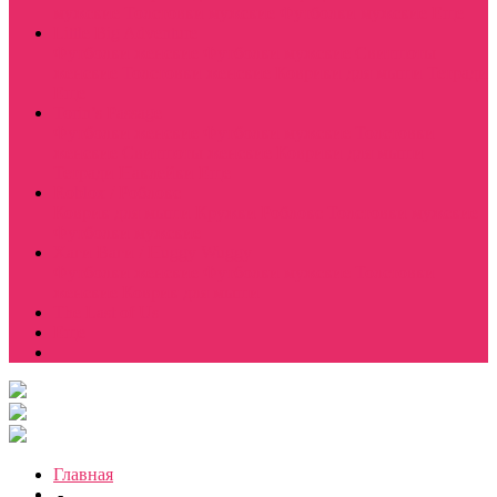
мужские
Толстовки мужские
Футболки мужские
Еще
Little Big Adventure
Футболки женские
Футболки мужские
Свитшоты
женские
Толстовки женские
Коврики для мыши
Тетради
Еще
Torin’s Passage
Футболки женские
Футболки мужские
Толстовки
женские
Свитшоты женские
Коврики для мыши
Тетради
Наклейки
Еще
Roblox / Роблокс
Коврик для мыши
Кружки Роблокс
Толстовки мужские
Футболки мужские
Хаги Ваги / Huggy Wuggy
Футболки женские
Футболки мужские
Толстовки
женские
Коврик для мыши
The Last of Us
Еще
Главная
-