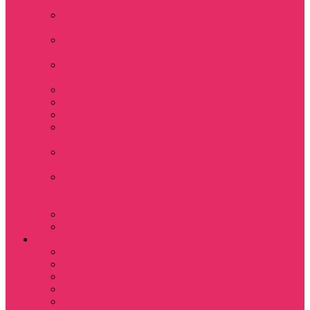
+ шорты
Костюм джоггеры +
топ
Костюмы футболка
+ шорты
Пижама женская с
шортами
Платья хлопок
Подарочные боксы
Резинки для волос
Свитшоты
укороченные
Футболки
укороченные
Футболки
укороченные
оверсайз
Шорты
Шорты плюшевые
Парням
Футболки
Свитшоты
Толстовки
Лонгсливы
Показать еще