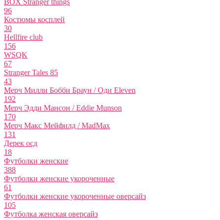
BOX Stranger things
96
Костюмы косплей
30
Hellfire club
156
WSQK
67
Stranger Tales 85
43
Мерч Милли Бобби Браун / Оди Eleven
192
Мерч Эдди Мансон / Eddie Munson
170
Мерч Макс Мейфилд / MadMax
131
Дерек осд
18
Футболки женские
388
Футболки женские укороченные
61
Футболки женские укороченные оверсайз
105
Футболка женская оверсайз