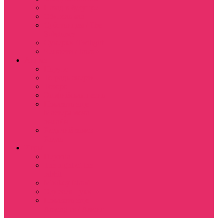
Назад в будущее
Обитель зла
Субстанция / The
Substance
Сумерки /Twilight
Челюсти / Jaws
Аниме
Наруто
Тетрадь смерти
Тоторо
Эльфийская песнь
Показать еще
Мастера меча
онлайн
Ходячий замок
Хаула
Игры
Deponia
The night of the
rabbit
Monkey Island
Одиссея Цуки
Показать еще
Among us / Амонг
ас