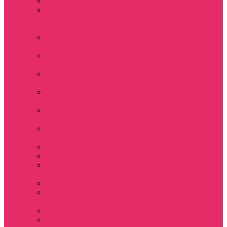
Толстовки женские
Костюм женский
футболка укороч +
шорты
Костюмы женские
футболка+шорты
Костюм женский
топ+шорты
Костюмы женские
свитшот+шорты
Костюмы женские
свитшот+брюки
Спортивные штаны
джоггеры женские
Спортивные
костюмы женские
Платья женские
Пижамы домашние
Шорты плюшевые
женские
Шорты женские
Stranger things &
Lacoste / Лакост
Футболки мужские
Лонгсливы