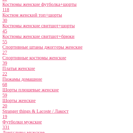
Костюмы женские футболка+шорты
118
Костюм женский топ+шорты
30
Костюмы женские свитшот+шорты
45
Костюмы женские свитшот+брюки
55
Спортивные штаны джоггеры женские
27
Спортивные костюмы женские
39
Платья женские
22
Пижамы домашние
68
Шорты плюшевые женские
59
Шорты женские
20
Stranger things & Lacoste / Лакост
19
Футболки мужские
331
Лонгсливы мужские