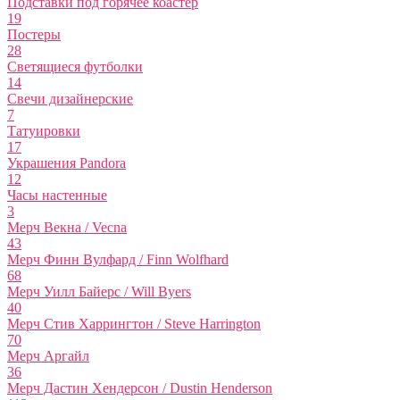
Подставки под горячее коастер
19
Постеры
28
Светящиеся футболки
14
Свечи дизайнерские
7
Татуировки
17
Украшения Pandora
12
Часы настенные
3
Мерч Векна / Vecna
43
Мерч Финн Вулфард / Finn Wolfhard
68
Мерч Уилл Байерс / Will Byers
40
Мерч Стив Харрингтон / Steve Harrington
70
Мерч Аргайл
36
Мерч Дастин Хендерсон / Dustin Henderson