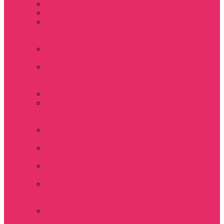
Часы настенные
Мерч Векна / Vecna
Мерч Финн
Вулфард / Finn
Wolfhard
Мерч Уилл Байерс /
Will Byers
Мерч Стив
Харрингтон / Steve
Harrington
Мерч Аргайл
Мерч Дастин
Хендерсон / Dustin
Henderson
Мерч Демогоргон /
Demogorgon
Мерч Джим Хоппер
/ Jim Hopper
Мерч Алексей /
Мюррей Бауман
Мерч Билли
Харгроув / Billy
Hargrove
Мерч Эрика
Синклер / Erica