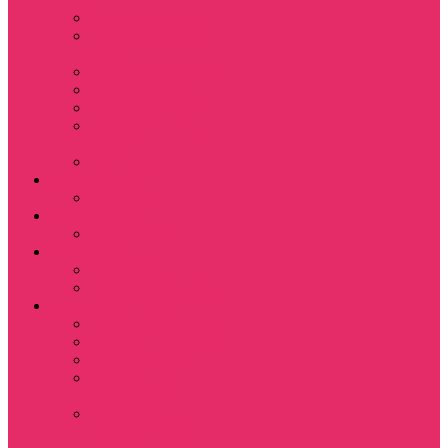
Leisure Suit Larry
Heroes Might and
Magic
Little Big Adventure
Torin’s Passage
Roblox / Роблокс
Хаги Ваги / Huggy
Wuggy
The Last of Us
Мультфильмы
Hello kitty
Знаменитости
Меган Фокс
Праздники
Новый год
Хэллоуин | Хоррор
Для школы / дома
Тетради школьные
Коврики для мыши
Термостаканы
Бутылки для
велосипеда
Показать еще
Для вас и вашего