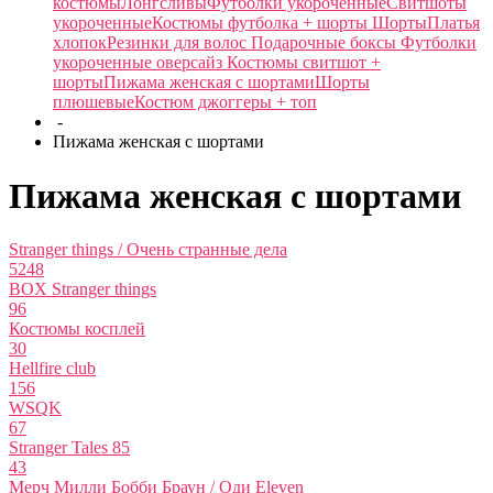
костюмы
Лонгсливы
Футболки укороченные
Свитшоты
укороченные
Костюмы футболка + шорты
Шорты
Платья
хлопок
Резинки для волос
Подарочные боксы
Футболки
укороченные оверсайз
Костюмы свитшот +
шорты
Пижама женская с шортами
Шорты
плюшевые
Костюм джоггеры + топ
-
Пижама женская с шортами
Пижама женская с шортами
Stranger things / Очень странные дела
5248
BOX Stranger things
96
Костюмы косплей
30
Hellfire club
156
WSQK
67
Stranger Tales 85
43
Мерч Милли Бобби Браун / Оди Eleven