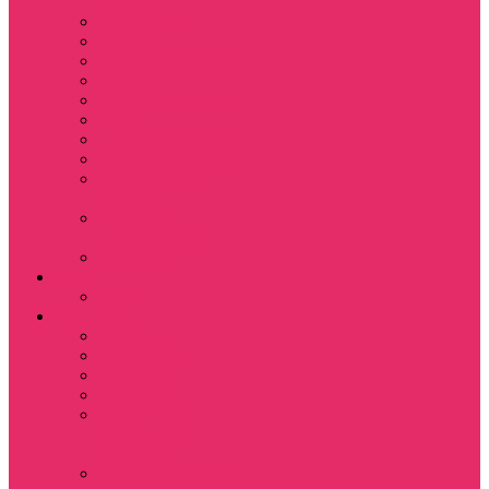
питомца
Косметички
Кружки
Ленты для ключей
Магниты
Одежда для школы
Пазлы
Подарочные боксы
Подарочные карты
Подставка под
стаканы
Подушки
декоративные
Шопперы
D&D
Дайсы
Девушкам
Футболки
Лонгсливы
Свитшоты
Толстовки
Показать еще
Спортивные
костюмы
Костюмы свитшот