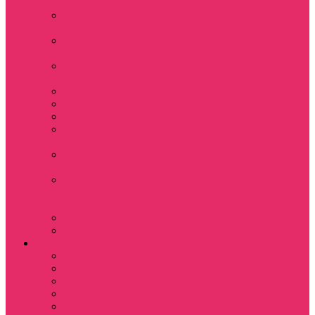
+ шорты
Костюм джоггеры +
топ
Костюмы футболка
+ шорты
Пижама женская с
шортами
Платья хлопок
Подарочные боксы
Резинки для волос
Свитшоты
укороченные
Футболки
укороченные
Футболки
укороченные
оверсайз
Шорты
Шорты плюшевые
Парням
Футболки
Свитшоты
Толстовки
Лонгсливы
Показать еще