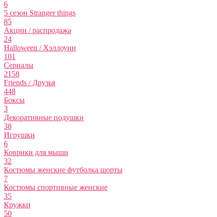
6
5 сезон Stranger things
85
Акции / распродажа
24
Halloween / Хэллоуин
101
Сериалы
2158
Friends / Друзья
448
Боксы
3
Декоративные подушки
38
Игрушки
6
Коврики для мыши
32
Костюмы женские футболка шорты
7
Костюмы спортивные женские
35
Кружки
50