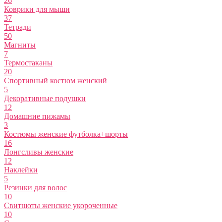
26
Коврики для мыши
37
Тетради
50
Магниты
7
Термостаканы
20
Спортивный костюм женский
5
Декоративные подушки
12
Домашние пижамы
3
Костюмы женские футболка+шорты
16
Лонгсливы женские
12
Наклейки
5
Резинки для волос
10
Свитшоты женские укороченные
10