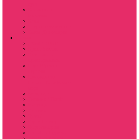
куш
Каникулы в
Мексике
Клон
Сверхъестественное
Семья Динозавров
Фильмы
Дюна / DUNE
Крик / Scream
Охотники за
привидениями
Парк Юрского
периода
Показать еще
Пираты Карибского
моря
Битлджус
Титаник / Titanic
Матрица
Хищник
Чужой
Гарри Поттер
Чудо женщина
Godzilla / Годзилла
Звездные войны