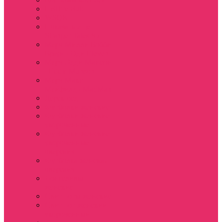
Hellfire club
WSQK
Показать еще
Stranger Tales 85
Мерч Милли Бобби
Браун / Оди Eleven
Мерч Эдди Мансон
/ Eddie Munson
Мерч Макс
Мейфилд / MadMax
Дерек осд
Футболки женские
Футболки женские
укороченные
Футболки женские
укороченные
оверсайз
Футболка женская
оверсайз
Лонгсливы
женские
Свитшоты женские
Свитшот женский
укороченный