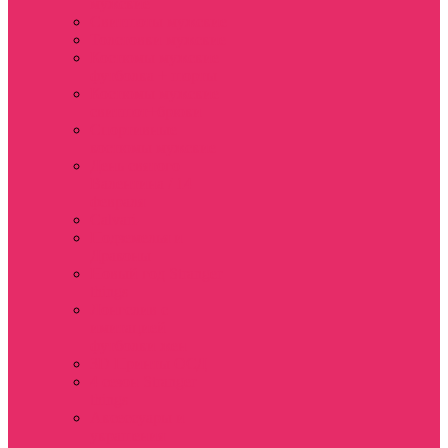
мужские
Свитшоты мужские
Толстовки мужские
Костюмы мужские
футболка + шорты
Костюмы мужские
свитшот+брюки
Спортивные
костюмы мужские
День святого
Валентина / 14
февраля
Calvari
Подземелья и
Драконы
Новый год Stranger
things
Лонгслив с
имитацией
футболки жен
3D Принты ОСД
4 сезон Stranger
things
Аксессуары и
украшения