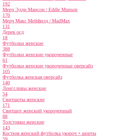
192
Мерч Эдди Мансон / Eddie Munson
170
Мерч Макс Мейфилд / MadMax
131
Дерек осд
18
Футболки женские
388
Футболки женские укороченные
61
Футболки женские укороченные оверсайз
105
Футболка женская оверсайз
140
Лонгсливы женские
54
Свитшоты женские
171
Свитшот женский укороченный
88
Толстовки женские
143
Костюм женский футболка укороч + шорты
59