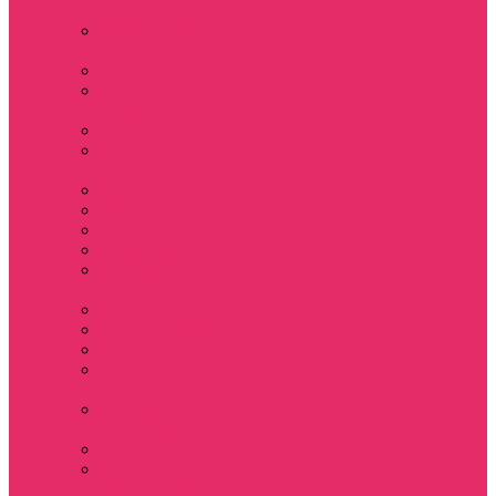
Sinclair
Мерч Барбара /
Barbara
Мерч Scoops Ahoy
Funko Stranger
things
Шопперы
Мерч Хоукинс /
Hawkins
Резинки для волос
Рюкзаки
Кружки
Термостаканы
Бутылки для
велосипеда
Тетради и блокноты
Коврики для мыши
Пазлы
Наклейки, стикеры
3D
Магниты на
холодильник
Значки
Подушки
декоративные