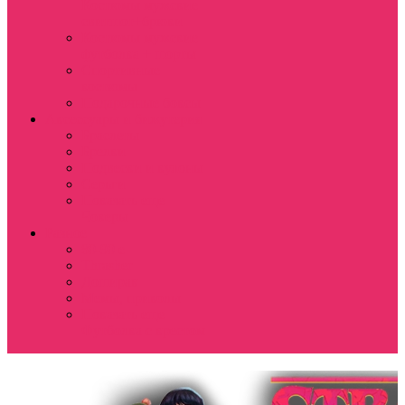
Костюмы мужские
свитшот+брюки
Костюмы мужские
футболка + шорты
Спортивные
костюмы
Подарочные боксы
Аксессуары и бижутерия
Браслеты
Брелки
Подвески и кулоны
Серьги
Показать еще
Чокеры
Разное
80-90 е
Thrasher
Доширак
Мемы, приколы
Показать еще
Футболка с крестом