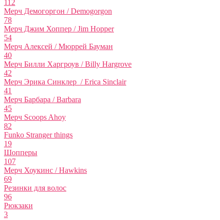
112
Мерч Демогоргон / Demogorgon
78
Мерч Джим Хоппер / Jim Hopper
54
Мерч Алексей / Мюррей Бауман
40
Мерч Билли Харгроув / Billy Hargrove
42
Мерч Эрика Синклер / Erica Sinclair
41
Мерч Барбара / Barbara
45
Мерч Scoops Ahoy
82
Funko Stranger things
19
Шопперы
107
Мерч Хоукинс / Hawkins
69
Резинки для волос
96
Рюкзаки
3