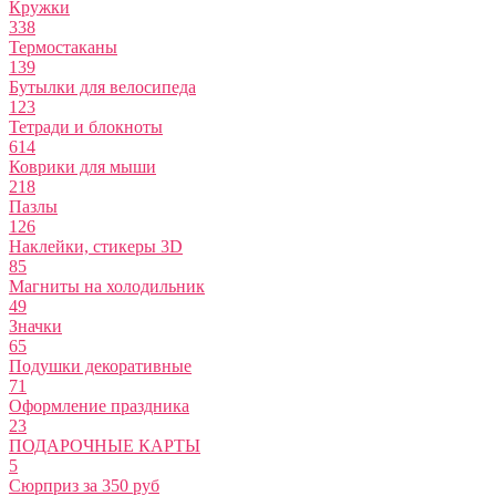
Кружки
338
Термостаканы
139
Бутылки для велосипеда
123
Тетради и блокноты
614
Коврики для мыши
218
Пазлы
126
Наклейки, стикеры 3D
85
Магниты на холодильник
49
Значки
65
Подушки декоративные
71
Оформление праздника
23
ПОДАРОЧНЫЕ КАРТЫ
5
Сюрприз за 350 руб