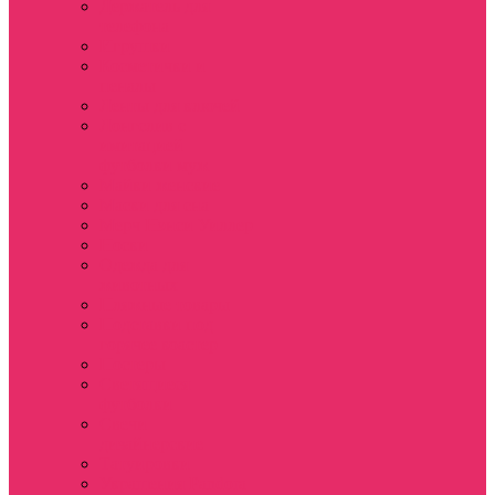
Держатель для
телефона
Игрушки
Косметички и
пеналы
Ленты для ключей
Лонгслив с
имитацией
футболки муж
Майки женские
Маски для сна
Мерч Нэнси Уиллер
Носки
Одежда для
животных
Пляжные товары
Подставки под
горячее коастер
Постеры
Светящиеся
футболки
Свечи
дизайнерские
Татуировки
Украшения Pandora