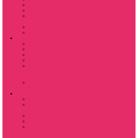
Назад в будущее
Обитель зла
Субстанция / The
Substance
Сумерки /Twilight
Челюсти / Jaws
Аниме
Наруто
Тетрадь смерти
Тоторо
Эльфийская песнь
Показать еще
Мастера меча
онлайн
Ходячий замок
Хаула
Игры
Deponia
The night of the
rabbit
Monkey Island
Одиссея Цуки
Показать еще
Among us / Амонг
ас