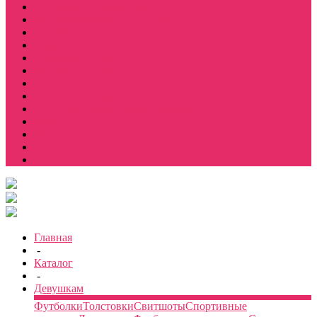
Костюм джоггеры + топ
Костюмы футболка + шорты
Пижама женская с шортами
Платья хлопок
Подарочные боксы
Резинки для волос
Свитшоты укороченные
Футболки укороченные
Футболки укороченные оверсайз
Шорты
Шорты плюшевые
Еще
Главная
-
Каталог
-
Девушкам
Футболки
Толстовки
Свитшоты
Спортивные