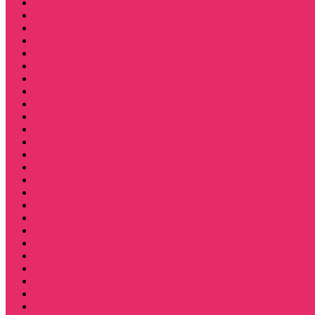
Мерч Финн Вулфард / Finn Wolfhard
Мерч Уилл Байерс / Will Byers
Мерч Стив Харрингтон / Steve Harrington
Мерч Аргайл
Мерч Дастин Хендерсон / Dustin Henderson
Мерч Демогоргон / Demogorgon
Мерч Джим Хоппер / Jim Hopper
Мерч Алексей / Мюррей Бауман
Мерч Билли Харгроув / Billy Hargrove
Мерч Эрика Синклер / Erica Sinclair
Мерч Барбара / Barbara
Мерч Scoops Ahoy
Funko Stranger things
Шопперы
Мерч Хоукинс / Hawkins
Резинки для волос
Рюкзаки
Кружки
Термостаканы
Бутылки для велосипеда
Тетради и блокноты
Коврики для мыши
Пазлы
Наклейки, стикеры 3D
Магниты на холодильник