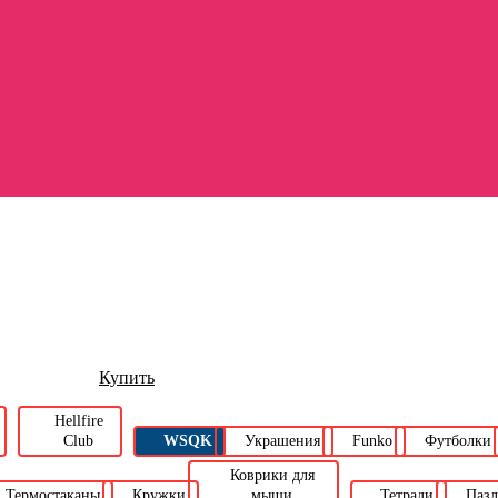
Купить
Hellfire
Club
WSQK
Украшения
Funko
Футболки
Коврики для
Термостаканы
Кружки
мыши
Тетради
Паз