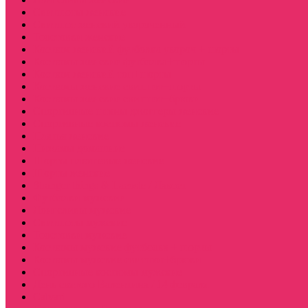
Свитшоты женские
Свитшот женский укороченный
Толстовки женские
Костюм женский футболка укороч + шорты
Костюмы женские футболка+шорты
Костюм женский топ+шорты
Костюмы женские свитшот+шорты
Костюмы женские свитшот+брюки
Спортивные штаны джоггеры женские
Спортивные костюмы женские
Платья женские
Пижамы домашние
Шорты плюшевые женские
Шорты женские
Stranger things & Lacoste / Лакост
Футболки мужские
Лонгсливы мужские
Свитшоты мужские
Толстовки мужские
Костюмы мужские футболка + шорты
Костюмы мужские свитшот+брюки
Спортивные костюмы мужские
День святого Валентина / 14 февраля
Calvari