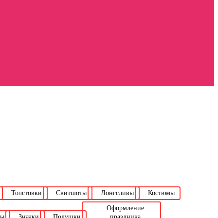
Толстовки
Свитшоты
Лонгсливы
Костюмы
Оформление
лы
Значки
Подушки
праздника