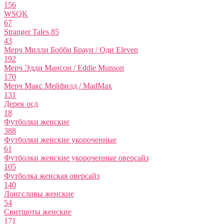
156
WSQK
67
Stranger Tales 85
43
Мерч Милли Бобби Браун / Оди Eleven
192
Мерч Эдди Мансон / Eddie Munson
170
Мерч Макс Мейфилд / MadMax
131
Дерек осд
18
Футболки женские
388
Футболки женские укороченные
61
Футболки женские укороченные оверсайз
105
Футболка женская оверсайз
140
Лонгсливы женские
54
Свитшоты женские
171