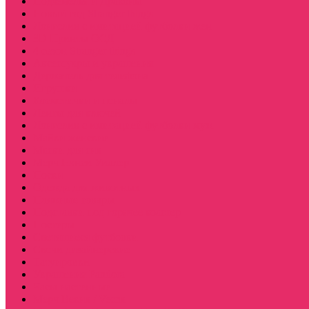
Подземелья и Драконы
Новый год Stranger things
Лонгслив с имитацией футболки жен
3D Принты ОСД
4 сезон Stranger things
Аксессуары и украшения
Держатель для телефона
Игрушки
Косметички и пеналы
Ленты для ключей
Лонгслив с имитацией футболки муж
Майки женские
Маски для сна
Мерч Нэнси Уиллер
Носки
Одежда для животных
Пляжные товары
Подставки под горячее коастер
Постеры
Светящиеся футболки
Свечи дизайнерские
Татуировки
Украшения Pandora
Часы настенные
Мерч Векна / Vecna