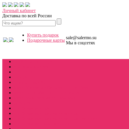
Личный кабинет
Доставка по всей России
Купить подарок
sale@salermo.su
Подарочные карты
Мы в соцсетях
Купить подарок
BOX Stranger things
Костюмы косплей
Hellfire club
WSQK
Stranger Tales 85
Мерч Милли Бобби Браун / Оди Eleven
Мерч Эдди Мансон / Eddie Munson
Мерч Макс Мейфилд / MadMax
Дерек осд
Футболки женские
Футболки женские укороченные
Футболки женские укороченные оверсайз
Футболка женская оверсайз
Лонгсливы женские