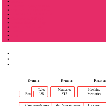
Значки
Подушки декоративные
Оформление праздника
ПОДАРОЧНЫЕ КАРТЫ
Сюрприз за 350 руб
5 сезон Stranger things
Акции / распродажа
Halloween / Хэллоуин
Еще
Купить
Купить
Купить
Tales
Memories
Hawkins
Box
`85
ST5
Memories
Свитшот+брюки
Футболка+шорты
Пижамы