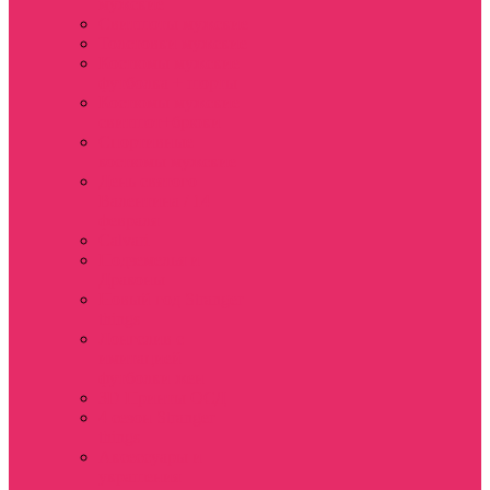
мужские
Свитшоты мужские
Толстовки мужские
Костюмы мужские
футболка + шорты
Костюмы мужские
свитшот+брюки
Спортивные
костюмы мужские
День святого
Валентина / 14
февраля
Calvari
Подземелья и
Драконы
Новый год Stranger
things
Лонгслив с
имитацией
футболки жен
3D Принты ОСД
4 сезон Stranger
things
Аксессуары и
украшения