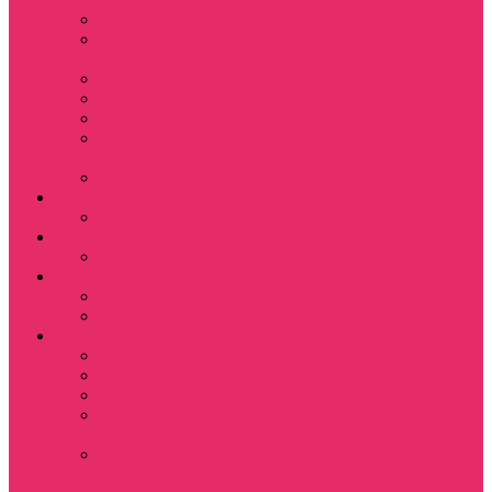
Leisure Suit Larry
Heroes Might and
Magic
Little Big Adventure
Torin’s Passage
Roblox / Роблокс
Хаги Ваги / Huggy
Wuggy
The Last of Us
Мультфильмы
Hello kitty
Знаменитости
Меган Фокс
Праздники
Новый год
Хэллоуин | Хоррор
Для школы / дома
Тетради школьные
Коврики для мыши
Термостаканы
Бутылки для
велосипеда
Показать еще
Для вас и вашего