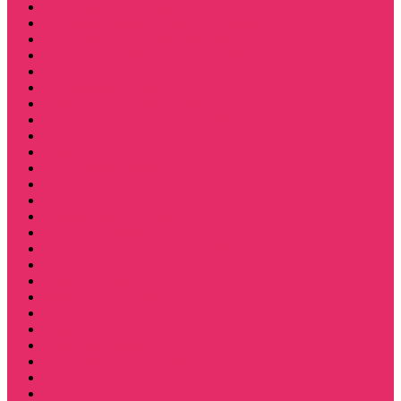
Костюмы мужские футболка + шорты
Костюмы мужские свитшот+брюки
Спортивные костюмы мужские
День святого Валентина / 14 февраля
Calvari
Подземелья и Драконы
Новый год Stranger things
Лонгслив с имитацией футболки жен
3D Принты ОСД
4 сезон Stranger things
Аксессуары и украшения
Держатель для телефона
Игрушки
Косметички и пеналы
Ленты для ключей
Лонгслив с имитацией футболки муж
Майки женские
Маски для сна
Мерч Нэнси Уиллер
Носки
Одежда для животных
Пляжные товары
Подставки под горячее коастер
Постеры
Светящиеся футболки