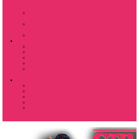
Костюмы мужские
свитшот+брюки
Костюмы мужские
футболка + шорты
Спортивные
костюмы
Подарочные боксы
Аксессуары и бижутерия
Браслеты
Брелки
Подвески и кулоны
Серьги
Показать еще
Чокеры
Разное
80-90 е
Thrasher
Доширак
Мемы, приколы
Показать еще
Футболка с крестом