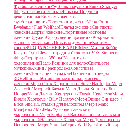
Футболки женские
Футболки мужские
Funko Stranger
things
Толстовки женские
Рюкзаки
Подушки
декоративные
Костюмы женские
футболка+шорты
Толстовки мужские
Мерч Финн
Вулфард / Finn Wolfhard
Платья женские
Свитшоты
женские
Шорты женские
Спортивные костюмы
женские
Кружки
Оформление праздника
Коврики для
мыши
Термостаканы
Пижамы домашние
Костюмы
косплей
ПОДАРОЧНЫЕ КАРТЫ
Мерч Милли Бобби
Браун / Оди Eleven
Тетради и блокноты
BOX Stranger
things
Сюрприз за 350 руб
Магниты на
холодильник
Пазлы
Резинки для волос
Свитшоты
мужские
Акции / распродажа
Лонгсливы
женские
Лонгсливы мужские
Наклейки, стикеры
3D
Hellfire club
Спортивные штаны джоггеры
женские
Мерч Стив Харрингтон / Steve Harrington
Мерч
Алексей / Мюррей Бауман
Мерч Джим Хоппер / Jim
Hopper
Мерч Дастин Хендерсон / Dustin Henderson
Мерч
Билли Харгроув / Billy Hargrove
Мерч Эрика Синклер /
Erica Sinclair
Бутылки для велосипеда
Мерч Макс
Мейфилд / MadMax
Футболки женские
укороченные
Мерч Барбара / Barbara
Свитшот женский
укороченный
Halloween / Хэллоуин
Мерч Демогоргон /
Demogorgon
Мерч Уилл Байерс / Will Byers
Новый год