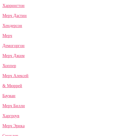
Харрингтон
Мерч Дастин
Хендерсон
Мерч
Демогоргон
Мерч Джим
Хоппер
Мерч Алексей
& Мюррей
Бауман
Мерч Билли
Харгроув
Мерч Эрика
Синклер