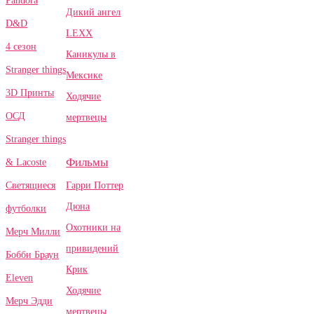
Pandora
Дикий ангел
D&D
LEXX
4 сезон
Каникулы в
Stranger things
Мексике
3D Принты
Ходячие
ОСД
мертвецы
Stranger things
Фильмы
& Lacoste
Гарри Поттер
Светящиеся
Дюна
футболки
Охотники на
Мерч Милли
привидений
Бобби Браун
Крик
Eleven
Ходячие
Мерч Эдди
мертвецы