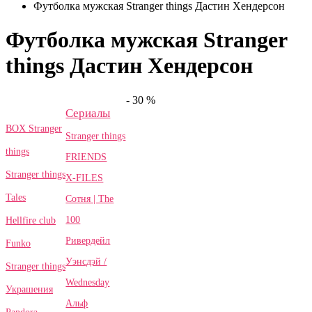
Футболка мужская Stranger things Дастин Хендерсон
Футболка мужская Stranger
things Дастин Хендерсон
- 30 %
Сериалы
BOX Stranger
Stranger things
things
FRIENDS
Stranger things
X-FILES
Tales
Сотня | The
100
Hellfire club
Ривердейл
Funko
Уэнсдэй /
Stranger things
Wednesday
Украшения
Альф