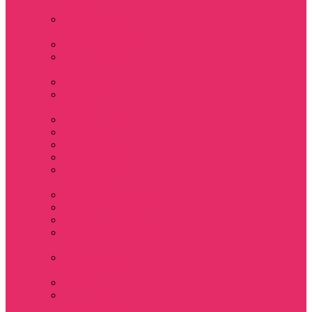
Sinclair
Мерч Барбара /
Barbara
Мерч Scoops Ahoy
Funko Stranger
things
Шопперы
Мерч Хоукинс /
Hawkins
Резинки для волос
Рюкзаки
Кружки
Термостаканы
Бутылки для
велосипеда
Тетради и блокноты
Коврики для мыши
Пазлы
Наклейки, стикеры
3D
Магниты на
холодильник
Значки
Подушки
декоративные