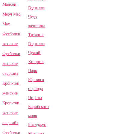
Мансон
Годзилла
Мерч Mad
Чудо
Max
женщина
Футболки
Титаник
Годзилла
женские
Чужой
Футболки
Хищник
женские
Парк
оверсайз
Юрского
Кроп-топ
периода
женские
Пираты
Кроп-топ
Карибского
женские
моря
оверсайз
Битлджус
Футболки
Матрица