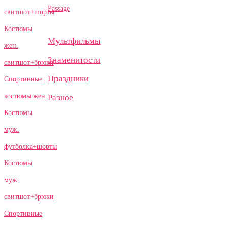
Passage
свитшот+шорты
Костюмы
Мультфильмы
жен.
Знаменитости
свитшот+брюки
Праздники
Спортивные
костюмы жен.
Разное
Костюмы
муж.
футболка+шорты
Костюмы
муж.
свитшот+брюки
Спортивные