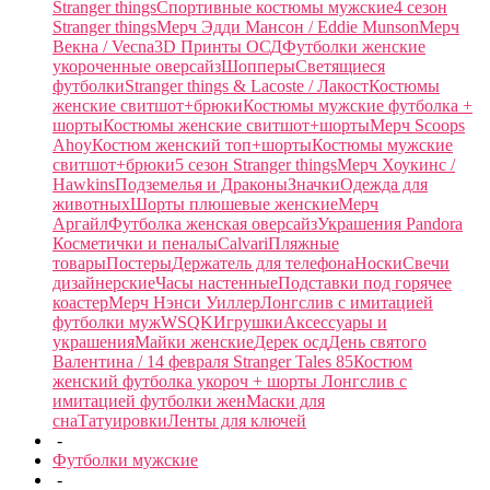
Stranger things
Спортивные костюмы мужские
4 сезон
Stranger things
Мерч Эдди Мансон / Eddie Munson
Мерч
Векна / Vecna
3D Принты ОСД
Футболки женские
укороченные оверсайз
Шопперы
Светящиеся
футболки
Stranger things & Lacoste / Лакост
Костюмы
женские свитшот+брюки
Костюмы мужские футболка +
шорты
Костюмы женские свитшот+шорты
Мерч Scoops
Ahoy
Костюм женский топ+шорты
Костюмы мужские
свитшот+брюки
5 сезон Stranger things
Мерч Хоукинс /
Hawkins
Подземелья и Драконы
Значки
Одежда для
животных
Шорты плюшевые женские
Мерч
Аргайл
Футболка женская оверсайз
Украшения Pandora
Косметички и пеналы
Calvari
Пляжные
товары
Постеры
Держатель для телефона
Носки
Свечи
дизайнерские
Часы настенные
Подставки под горячее
коастер
Мерч Нэнси Уиллер
Лонгслив с имитацией
футболки муж
WSQK
Игрушки
Аксессуары и
украшения
Майки женские
Дерек осд
День святого
Валентина / 14 февраля
Stranger Tales 85
Костюм
женский футболка укороч + шорты
Лонгслив с
имитацией футболки жен
Маски для
сна
Татуировки
Ленты для ключей
-
Футболки мужские
-