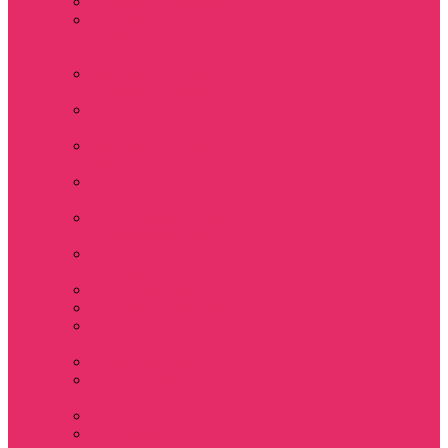
Толстовки женские
Костюм женский
футболка укороч +
шорты
Костюмы женские
футболка+шорты
Костюм женский
топ+шорты
Костюмы женские
свитшот+шорты
Костюмы женские
свитшот+брюки
Спортивные штаны
джоггеры женские
Спортивные
костюмы женские
Платья женские
Пижамы домашние
Шорты плюшевые
женские
Шорты женские
Stranger things &
Lacoste / Лакост
Футболки мужские
Лонгсливы