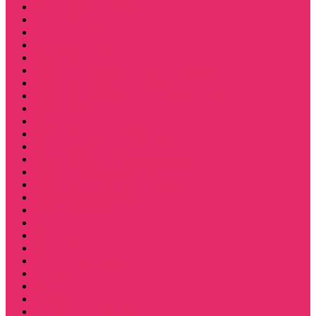
Свечи дизайнерские
Татуировки
Украшения Pandora
Часы настенные
Мерч Векна / Vecna
Мерч Финн Вулфард / Finn Wolfhard
Мерч Уилл Байерс / Will Byers
Мерч Стив Харрингтон / Steve Harrington
Мерч Аргайл
Мерч Дастин Хендерсон / Dustin Henderson
Мерч Демогоргон / Demogorgon
Мерч Джим Хоппер / Jim Hopper
Мерч Алексей / Мюррей Бауман
Мерч Билли Харгроув / Billy Hargrove
Мерч Эрика Синклер / Erica Sinclair
Мерч Барбара / Barbara
Мерч Scoops Ahoy
Funko Stranger things
Шопперы
Мерч Хоукинс / Hawkins
Резинки для волос
Рюкзаки
Кружки
Термостаканы
Бутылки для велосипеда