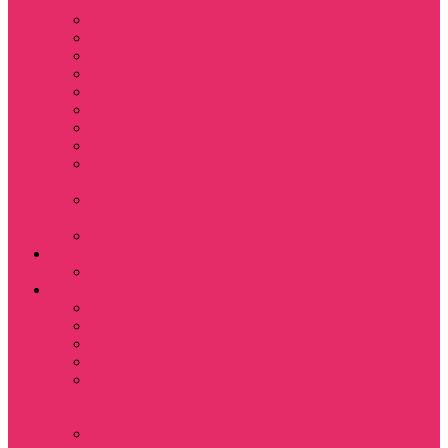
питомца
Косметички
Кружки
Ленты для ключей
Магниты
Одежда для школы
Пазлы
Подарочные боксы
Подарочные карты
Подставка под
стаканы
Подушки
декоративные
Шопперы
D&D
Дайсы
Девушкам
Футболки
Лонгсливы
Свитшоты
Толстовки
Показать еще
Спортивные
костюмы
Костюмы свитшот