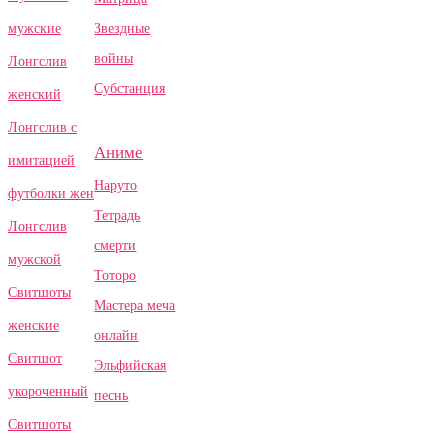
Звездные
мужские
войны
Лонгслив
Субстанция
женский
Лонгслив с
Аниме
имитацией
Наруто
футболки жен
Тетрадь
Лонгслив
смерти
мужской
Тоторо
Свитшоты
Мастера меча
женские
онлайн
Свитшот
Эльфийская
укороченный
песнь
Свитшоты