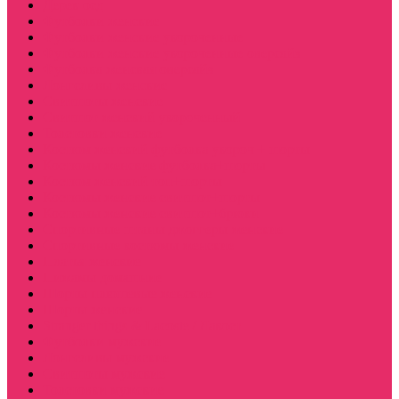
Дерек осд
Футболки женские
Футболки женские укороченные
Футболки женские укороченные оверсайз
Футболка женская оверсайз
Лонгсливы женские
Свитшоты женские
Свитшот женский укороченный
Толстовки женские
Костюм женский футболка укороч + шорты
Костюмы женские футболка+шорты
Костюм женский топ+шорты
Костюмы женские свитшот+шорты
Костюмы женские свитшот+брюки
Спортивные штаны джоггеры женские
Спортивные костюмы женские
Платья женские
Пижамы домашние
Шорты плюшевые женские
Шорты женские
Stranger things & Lacoste / Лакост
Футболки мужские
Лонгсливы мужские
Свитшоты мужские
Толстовки мужские