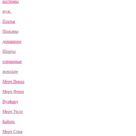
костюмы
муж.
Платья
Пижамы
домашние
Шорты
плюшевые
женские
Мерч Векна
Мерч Финн
Вулфард
Мерч Уилл
Байерс
Мерч Стив