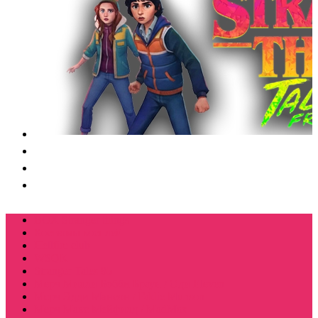
BOX Stranger things
Костюмы косплей
Hellfire club
WSQK
Stranger Tales 85
Мерч Милли Бобби Браун / Оди Eleven
Мерч Эдди Мансон / Eddie Munson
Мерч Макс Мейфилд / MadMax