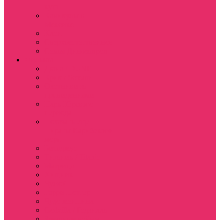
куш
Каникулы в
Мексике
Клон
Сверхъестественное
Семья Динозавров
Фильмы
Дюна / DUNE
Крик / Scream
Охотники за
привидениями
Парк Юрского
периода
Показать еще
Пираты Карибского
моря
Битлджус
Титаник / Titanic
Матрица
Хищник
Чужой
Гарри Поттер
Чудо женщина
Godzilla / Годзилла
Звездные войны