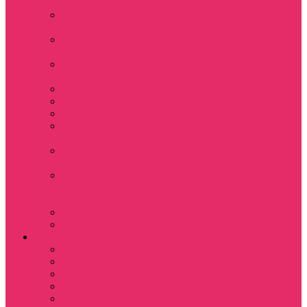
+ шорты
Костюм джоггеры +
топ
Костюмы футболка
+ шорты
Пижама женская с
шортами
Платья хлопок
Подарочные боксы
Резинки для волос
Свитшоты
укороченные
Футболки
укороченные
Футболки
укороченные
оверсайз
Шорты
Шорты плюшевые
Парням
Футболки
Свитшоты
Толстовки
Лонгсливы
Показать еще