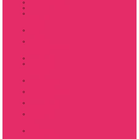
Часы настенные
Мерч Векна / Vecna
Мерч Финн
Вулфард / Finn
Wolfhard
Мерч Уилл Байерс /
Will Byers
Мерч Стив
Харрингтон / Steve
Harrington
Мерч Аргайл
Мерч Дастин
Хендерсон / Dustin
Henderson
Мерч Демогоргон /
Demogorgon
Мерч Джим Хоппер
/ Jim Hopper
Мерч Алексей /
Мюррей Бауман
Мерч Билли
Харгроув / Billy
Hargrove
Мерч Эрика
Синклер / Erica