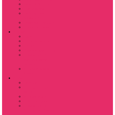
Назад в будущее
Обитель зла
Субстанция / The
Substance
Сумерки /Twilight
Челюсти / Jaws
Аниме
Наруто
Тетрадь смерти
Тоторо
Эльфийская песнь
Показать еще
Мастера меча
онлайн
Ходячий замок
Хаула
Игры
Deponia
The night of the
rabbit
Monkey Island
Одиссея Цуки
Показать еще
Among us / Амонг
ас