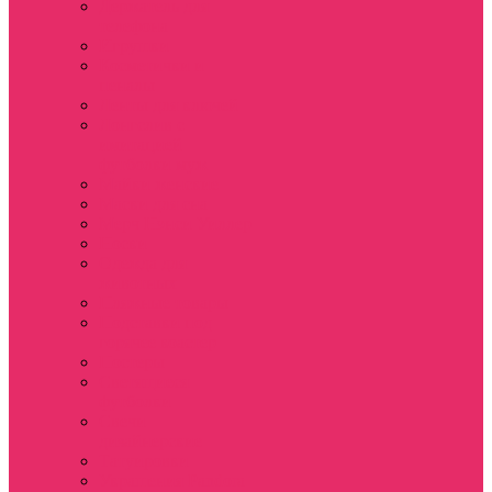
Держатель для
телефона
Игрушки
Косметички и
пеналы
Ленты для ключей
Лонгслив с
имитацией
футболки муж
Майки женские
Маски для сна
Мерч Нэнси Уиллер
Носки
Одежда для
животных
Пляжные товары
Подставки под
горячее коастер
Постеры
Светящиеся
футболки
Свечи
дизайнерские
Татуировки
Украшения Pandora