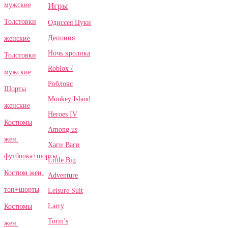
Игры
мужские
Толстовки
Одиссея Цуки
Депония
женские
Ночь кролика
Толстовки
Roblox /
мужские
Роблокс
Шорты
Monkey Island
женские
Heroes IV
Костюмы
Among us
жен.
Хаги Ваги
футболка+шорты
Little Big
Костюм жен.
Adventure
топ+шорты
Leisure Suit
Larry
Костюмы
Torin’s
жен.