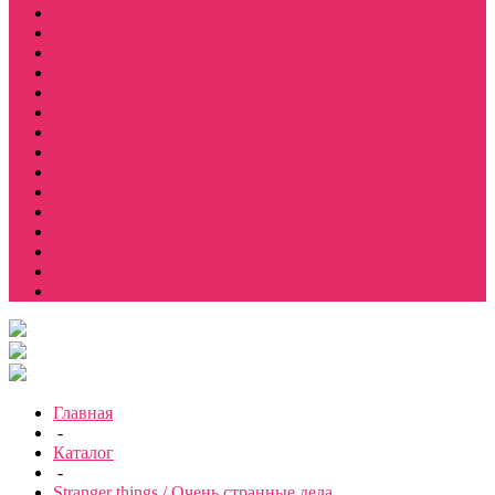
Тетради и блокноты
Коврики для мыши
Пазлы
Наклейки, стикеры 3D
Магниты на холодильник
Значки
Подушки декоративные
Оформление праздника
ПОДАРОЧНЫЕ КАРТЫ
Сюрприз за 350 руб
5 сезон Stranger things
Акции / распродажа
Halloween / Хэллоуин
Еще
Главная
-
Каталог
-
Stranger things / Очень странные дела