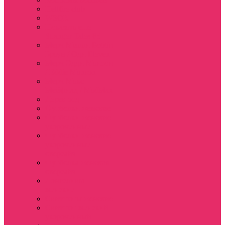
Hellfire club
WSQK
Показать еще
Stranger Tales 85
Мерч Милли Бобби
Браун / Оди Eleven
Мерч Эдди Мансон
/ Eddie Munson
Мерч Макс
Мейфилд / MadMax
Дерек осд
Футболки женские
Футболки женские
укороченные
Футболки женские
укороченные
оверсайз
Футболка женская
оверсайз
Лонгсливы
женские
Свитшоты женские
Свитшот женский
укороченный