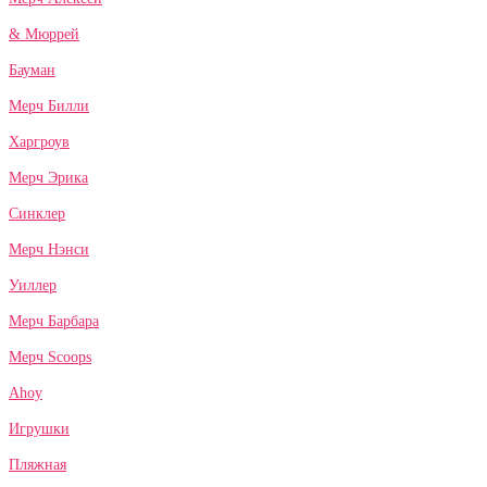
& Мюррей
Бауман
Мерч Билли
Харгроув
Мерч Эрика
Синклер
Мерч Нэнси
Уиллер
Мерч Барбара
Мерч Scoops
Ahoy
Игрушки
Пляжная