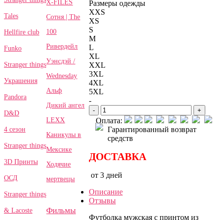
X-FILES
Размеры одежды
XXS
Tales
Сотня | The
XS
S
100
Hellfire club
M
Ривердейл
L
Funko
XL
Уэнсдэй /
Stranger things
XXL
3XL
Wednesday
Украшения
4XL
Альф
5XL
Pandora
-
Дикий ангел
-
+
D&D
LEXX
Оплата:
Гарантированный возврат
4 сезон
Каникулы в
средств
Stranger things
Мексике
ДОСТАВКА
3D Принты
Ходячие
от 3 дней
ОСД
мертвецы
Описание
Stranger things
Отзывы
Фильмы
& Lacoste
Футболка мужская с принтом из