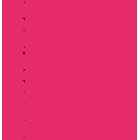
Мерч Финн
Вулфард / Finn
Wolfhard
Мерч Уилл Байерс /
Will Byers
Мерч Стив
Харрингтон / Steve
Harrington
Мерч Аргайл
Мерч Дастин
Хендерсон / Dustin
Henderson
Мерч Демогоргон /
Demogorgon
Мерч Джим Хоппер
/ Jim Hopper
Мерч Алексей /
Мюррей Бауман
Мерч Билли
Харгроув / Billy
Hargrove
Мерч Эрика
Синклер / Erica
Sinclair
Мерч Барбара /