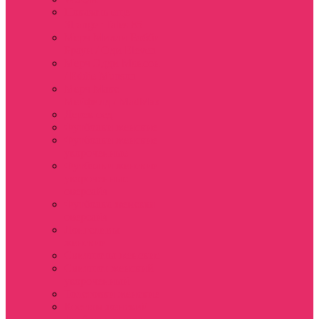
Показать еще
Stranger Tales 85
Мерч Милли Бобби
Браун / Оди Eleven
Мерч Эдди Мансон
/ Eddie Munson
Мерч Макс
Мейфилд / MadMax
Дерек осд
Футболки женские
Футболки женские
укороченные
Футболки женские
укороченные
оверсайз
Футболка женская
оверсайз
Лонгсливы
женские
Свитшоты женские
Свитшот женский
укороченный
Толстовки женские
Костюм женский