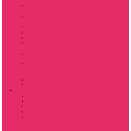
топ
Костюмы футболка
+ шорты
Пижама женская с
шортами
Платья хлопок
Подарочные боксы
Резинки для волос
Свитшоты
укороченные
Футболки
укороченные
Футболки
укороченные
оверсайз
Шорты
Шорты плюшевые
Парням
Футболки
Свитшоты
Толстовки
Лонгсливы
Показать еще
Костюмы мужские
свитшот+брюки