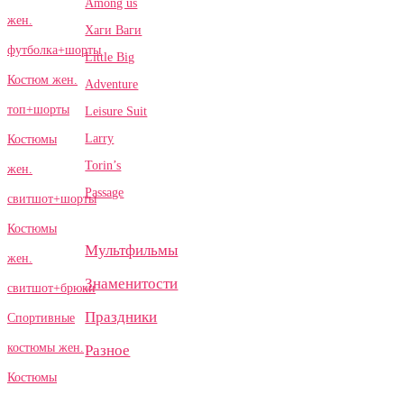
Among us
жен.
Хаги Ваги
футболка+шорты
Little Big
Костюм жен.
Adventure
топ+шорты
Leisure Suit
Larry
Костюмы
Torin’s
жен.
Passage
свитшот+шорты
Костюмы
Мультфильмы
жен.
Знаменитости
свитшот+брюки
Праздники
Спортивные
костюмы жен.
Разное
Костюмы