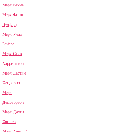
Мерч Векна
Мерч Финн
Вулфард
Мерч Уилл
Байерс
Мерч Стив
Харрингтон
Мерч Дастин
Хендерсон
Мерч
Демогоргон
Мерч Джим
Хоппер
Мерч Алексей