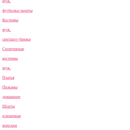
муж.
футболка+шорты
Костюмы
муж.
свитшот+брюки
Спортивные
костюмы
муж.
Платья
Пижамы
домашние
Шорты
плюшевые
женские