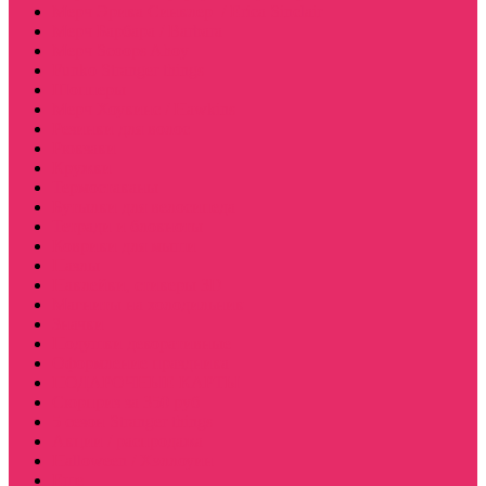
Мерч Эрика Синклер / Erica Sinclair
Мерч Барбара / Barbara
Мерч Scoops Ahoy
Funko Stranger things
Шопперы
Мерч Хоукинс / Hawkins
Резинки для волос
Рюкзаки
Кружки
Термостаканы
Бутылки для велосипеда
Тетради и блокноты
Коврики для мыши
Пазлы
Наклейки, стикеры 3D
Магниты на холодильник
Значки
Подушки декоративные
Оформление праздника
ПОДАРОЧНЫЕ КАРТЫ
Сюрприз за 350 руб
5 сезон Stranger things
Акции / распродажа
Halloween / Хэллоуин
Еще