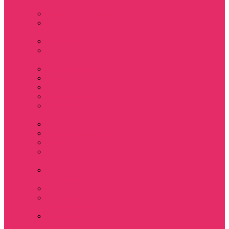
Barbara
Мерч Scoops Ahoy
Funko Stranger
things
Шопперы
Мерч Хоукинс /
Hawkins
Резинки для волос
Рюкзаки
Кружки
Термостаканы
Бутылки для
велосипеда
Тетради и блокноты
Коврики для мыши
Пазлы
Наклейки, стикеры
3D
Магниты на
холодильник
Значки
Подушки
декоративные
Оформление
праздника