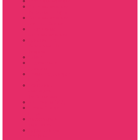
Толстовки мужские
Костюмы мужские
футболка + шорты
Костюмы мужские
свитшот+брюки
Спортивные
костюмы мужские
День святого
Валентина / 14
февраля
Calvari
Подземелья и
Драконы
Новый год Stranger
things
Лонгслив с
имитацией
футболки жен
3D Принты ОСД
4 сезон Stranger
things
Аксессуары и
украшения
Держатель для
телефона