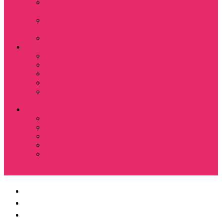
Костюмы мужские
футболка + шорты
Спортивные
костюмы
Подарочные боксы
Аксессуары и бижутерия
Браслеты
Брелки
Подвески и кулоны
Серьги
Показать еще
Чокеры
Разное
80-90 е
Thrasher
Доширак
Мемы, приколы
Показать еще
Футболка с крестом