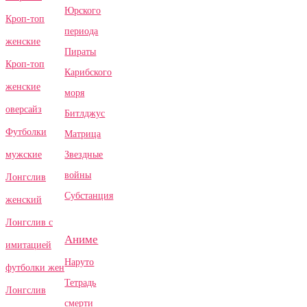
Юрского
Кроп-топ
периода
женские
Пираты
Кроп-топ
Карибского
женские
моря
оверсайз
Битлджус
Футболки
Матрица
Звездные
мужские
войны
Лонгслив
Субстанция
женский
Лонгслив с
Аниме
имитацией
Наруто
футболки жен
Тетрадь
Лонгслив
смерти