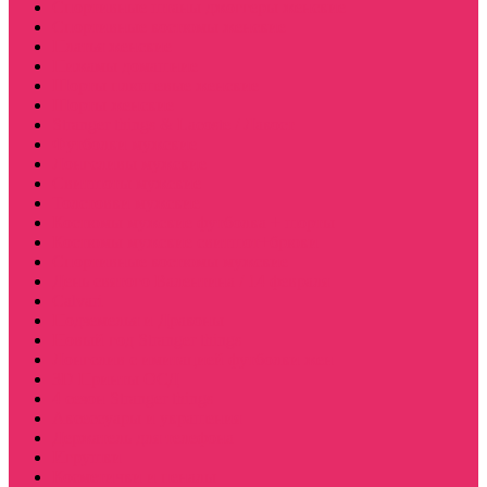
Спортивные штаны джоггеры женские
Спортивные костюмы женские
Платья женские
Пижамы домашние
Шорты плюшевые женские
Шорты женские
Stranger things & Lacoste / Лакост
Футболки мужские
Лонгсливы мужские
Свитшоты мужские
Толстовки мужские
Костюмы мужские футболка + шорты
Костюмы мужские свитшот+брюки
Спортивные костюмы мужские
День святого Валентина / 14 февраля
Calvari
Подземелья и Драконы
Новый год Stranger things
Лонгслив с имитацией футболки жен
3D Принты ОСД
4 сезон Stranger things
Аксессуары и украшения
Держатель для телефона
Игрушки
Косметички и пеналы