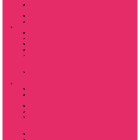
Субстанция / The
Substance
Сумерки /Twilight
Челюсти / Jaws
Аниме
Наруто
Тетрадь смерти
Тоторо
Эльфийская песнь
Показать еще
Мастера меча
онлайн
Ходячий замок
Хаула
Игры
Deponia
The night of the
rabbit
Monkey Island
Одиссея Цуки
Показать еще
Among us / Амонг
ас
Leisure Suit Larry
Heroes Might and