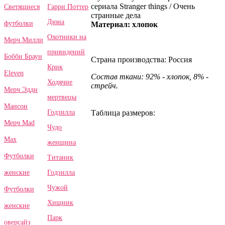
сериала Stranger things / Очень
Гарри Поттер
Светящиеся
странные дела
Дюна
футболки
Материал: хлопок
Охотники на
Мерч Милли
привидений
Бобби Браун
Страна производства: Россия
Крик
Eleven
Состав ткани: 92% - хлопок, 8% -
Ходячие
стрейч.
Мерч Эдди
мертвецы
Мансон
Годзилла
Таблица размеров:
Мерч Mad
Чудо
Max
женщина
Футболки
Титаник
Годзилла
женские
Чужой
Футболки
Хищник
женские
Парк
оверсайз