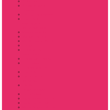
Игрушки
Косметички и
пеналы
Ленты для ключей
Лонгслив с
имитацией
футболки муж
Майки женские
Маски для сна
Мерч Нэнси Уиллер
Носки
Одежда для
животных
Пляжные товары
Подставки под
горячее коастер
Постеры
Светящиеся
футболки
Свечи
дизайнерские
Татуировки
Украшения Pandora
Часы настенные
Мерч Векна / Vecna