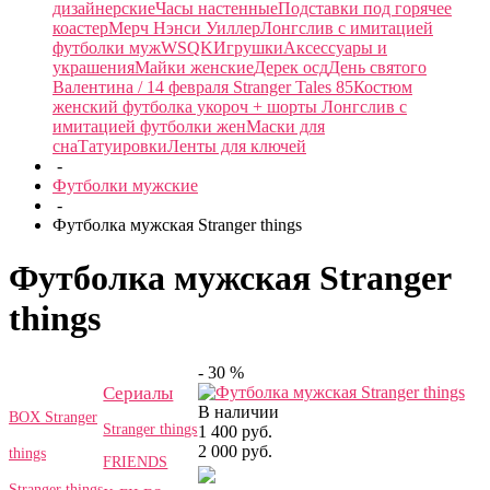
дизайнерские
Часы настенные
Подставки под горячее
коастер
Мерч Нэнси Уиллер
Лонгслив с имитацией
футболки муж
WSQK
Игрушки
Аксессуары и
украшения
Майки женские
Дерек осд
День святого
Валентина / 14 февраля
Stranger Tales 85
Костюм
женский футболка укороч + шорты
Лонгслив с
имитацией футболки жен
Маски для
сна
Татуировки
Ленты для ключей
-
Футболки мужские
-
Футболка мужская Stranger things
Футболка мужская Stranger
things
- 30 %
Сериалы
В наличии
BOX Stranger
Stranger things
1 400 руб.
2 000 руб.
things
FRIENDS
Stranger things