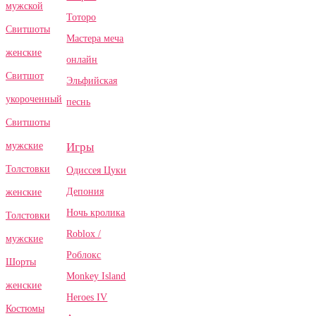
мужской
Тоторо
Свитшоты
Мастера меча
женские
онлайн
Свитшот
Эльфийская
укороченный
песнь
Свитшоты
Игры
мужские
Толстовки
Одиссея Цуки
Депония
женские
Ночь кролика
Толстовки
Roblox /
мужские
Роблокс
Шорты
Monkey Island
женские
Heroes IV
Костюмы