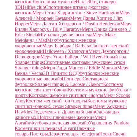
женские
Лонгсливы мужские
Наклейки, стикеры
3D
Hellfire club
Спортивные штаны джоггеры
женские
Мерч Стив Харрингтон / Steve Harrington
Мерч
Алексей / Мюррей Бауман
Мерч Джим Хоппер / Jim
Hopper
Мерч Дастин Хендерсон / Dustin Henderson
Мерч
Билли Харгроув / Billy Hargrove
Мерч Эрика Синклер /
Erica Sinclair
Бутылки для велосипеда
Мерч Макс
Мейфилд / MadMax
Футболки женские
укороченные
Мерч Барбара / Barbara
Свитшот женский
укороченный
Halloween / Хэллоуин
Мерч Демогоргон /
Demogorgon
Мерч Уилл Байерс / Will Byers
Новый год
Stranger things
Спортивные костюмы мужские
4 сезон
Stranger things
Мерч Эдди Мансон / Eddie Munson
Мерч
Векна / Vecna
3D Принты ОСД
Футболки женские
укороченные оверсайз
Шопперы
Светящиеся
футболки
Stranger things & Lacoste / Лакост
Костюмы
женские свитшот+брюки
Костюмы мужские футболка +
шорты
Костюмы женские свитшот+шорты
Мерч Scoops
Ahoy
Костюм женский топ+шорты
Костюмы мужские
свитшот+брюки
5 сезон Stranger things
Мерч Хоукинс /
Hawkins
Подземелья и Драконы
Значки
Одежда для
животных
Шорты плюшевые женские
Мерч
Аргайл
Футболка женская оверсайз
Украшения Pandora
Косметички и пеналы
Calvari
Пляжные
товары
Постеры
Держатель для телефона
Носки
Свечи