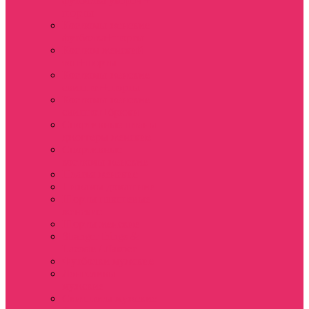
футболка укороч +
шорты
Костюмы женские
футболка+шорты
Костюм женский
топ+шорты
Костюмы женские
свитшот+шорты
Костюмы женские
свитшот+брюки
Спортивные штаны
джоггеры женские
Спортивные
костюмы женские
Платья женские
Пижамы домашние
Шорты плюшевые
женские
Шорты женские
Stranger things &
Lacoste / Лакост
Футболки мужские
Лонгсливы
мужские
Свитшоты мужские