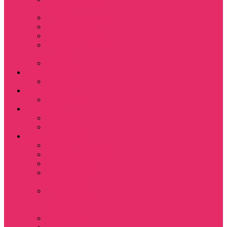
Magic
Little Big Adventure
Torin’s Passage
Roblox / Роблокс
Хаги Ваги / Huggy
Wuggy
The Last of Us
Мультфильмы
Hello kitty
Знаменитости
Меган Фокс
Праздники
Новый год
Хэллоуин | Хоррор
Для школы / дома
Тетради школьные
Коврики для мыши
Термостаканы
Бутылки для
велосипеда
Показать еще
Для вас и вашего
питомца
Косметички