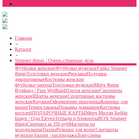
Главная
-
Каталог
-
Stranger things / Очень странные дела
Футболки женские
Футболки мужские
Funko Stranger
things
Толстовки женские
Рюкзаки
Подушки
декоративные
Костюмы женские
футболка+шорты
Толстовки мужские
Мерч Финн
Вулфард / Finn Wolfhard
Платья женские
Свитшоты
женские
Шорты женские
Спортивные костюмы
женские
Кружки
Оформление праздника
Коврики для
мыши
Термостаканы
Пижамы домашние
Костюмы
косплей
ПОДАРОЧНЫЕ КАРТЫ
Мерч Милли Бобби
Браун / Оди Eleven
Тетради и блокноты
BOX Stranger
things
Сюрприз за 350 руб
Магниты на
холодильник
Пазлы
Резинки для волос
Свитшоты
мужские
Акции / распродажа
Лонгсливы