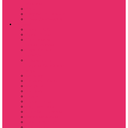
Мексике
Клон
Сверхъестественное
Семья Динозавров
Фильмы
Дюна / DUNE
Крик / Scream
Охотники за
привидениями
Парк Юрского
периода
Показать еще
Пираты Карибского
моря
Битлджус
Титаник / Titanic
Матрица
Хищник
Чужой
Гарри Поттер
Чудо женщина
Godzilla / Годзилла
Звездные войны
Назад в будущее
Обитель зла