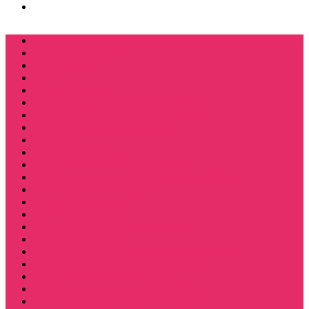
BOX Stranger things
Костюмы косплей
Hellfire club
WSQK
Stranger Tales 85
Мерч Милли Бобби Браун / Оди Eleven
Мерч Эдди Мансон / Eddie Munson
Мерч Макс Мейфилд / MadMax
Дерек осд
Футболки женские
Футболки женские укороченные
Футболки женские укороченные оверсайз
Футболка женская оверсайз
Лонгсливы женские
Свитшоты женские
Свитшот женский укороченный
Толстовки женские
Костюм женский футболка укороч + шорты
Костюмы женские футболка+шорты
Костюм женский топ+шорты
Костюмы женские свитшот+шорты
Костюмы женские свитшот+брюки