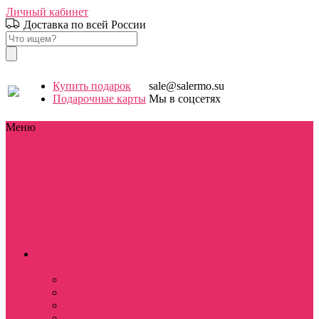
Личный кабинет
Доставка по всей России
Купить подарок
sale@salermo.su
Подарочные карты
Мы в соцсетях
Меню
Каталог
Каталог
Stranger things / Очень странные
дела
Сериалы
Фильмы
Аниме
Игры
Мультфильмы
Знаменитости
Праздники
Для
школы / дома
D&D
Девушкам
Парням
Аксессуары и
бижутерия
Разное
Stranger things / Очень
странные дела
BOX Stranger things
Костюмы косплей
Hellfire club
WSQK