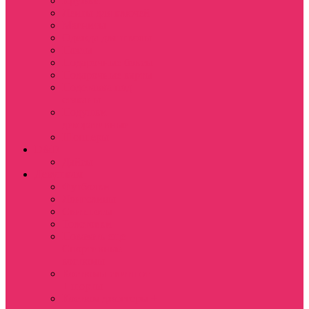
Кружки
Ленты для ключей
Магниты
Одежда для школы
Пазлы
Подарочные боксы
Подарочные карты
Подставка под
стаканы
Подушки
декоративные
Шопперы
D&D
Дайсы
Девушкам
Футболки
Лонгсливы
Свитшоты
Толстовки
Показать еще
Спортивные
костюмы
Костюмы свитшот
+ шорты
Костюм джоггеры +