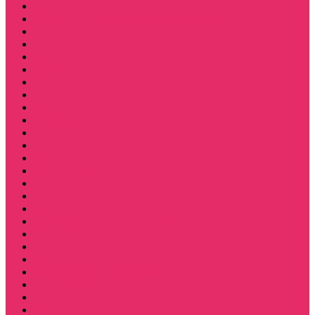
Ленты для ключей
Лонгслив с имитацией футболки муж
Майки женские
Маски для сна
Мерч Нэнси Уиллер
Носки
Одежда для животных
Пляжные товары
Подставки под горячее коастер
Постеры
Светящиеся футболки
Свечи дизайнерские
Татуировки
Украшения Pandora
Часы настенные
Мерч Векна / Vecna
Мерч Финн Вулфард / Finn Wolfhard
Мерч Уилл Байерс / Will Byers
Мерч Стив Харрингтон / Steve Harrington
Мерч Аргайл
Мерч Дастин Хендерсон / Dustin Henderson
Мерч Демогоргон / Demogorgon
Мерч Джим Хоппер / Jim Hopper
Мерч Алексей / Мюррей Бауман
Мерч Билли Харгроув / Billy Hargrove