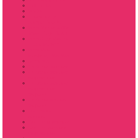
Hellfire club
WSQK
Показать еще
Stranger Tales 85
Мерч Милли Бобби
Браун / Оди Eleven
Мерч Эдди Мансон
/ Eddie Munson
Мерч Макс
Мейфилд / MadMax
Дерек осд
Футболки женские
Футболки женские
укороченные
Футболки женские
укороченные
оверсайз
Футболка женская
оверсайз
Лонгсливы
женские
Свитшоты женские
Свитшот женский
укороченный