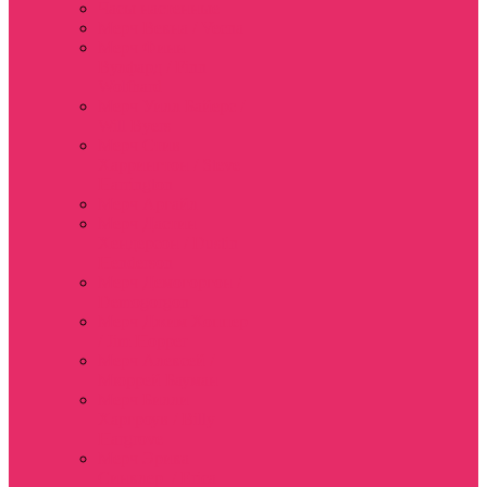
Часы настенные
Мерч Векна / Vecna
Мерч Финн
Вулфард / Finn
Wolfhard
Мерч Уилл Байерс /
Will Byers
Мерч Стив
Харрингтон / Steve
Harrington
Мерч Аргайл
Мерч Дастин
Хендерсон / Dustin
Henderson
Мерч Демогоргон /
Demogorgon
Мерч Джим Хоппер
/ Jim Hopper
Мерч Алексей /
Мюррей Бауман
Мерч Билли
Харгроув / Billy
Hargrove
Мерч Эрика
Синклер / Erica