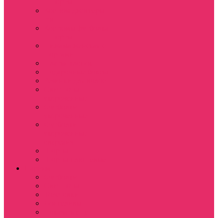
+ шорты
Костюм джоггеры +
топ
Костюмы футболка
+ шорты
Пижама женская с
шортами
Платья хлопок
Подарочные боксы
Резинки для волос
Свитшоты
укороченные
Футболки
укороченные
Футболки
укороченные
оверсайз
Шорты
Шорты плюшевые
Парням
Футболки
Свитшоты
Толстовки
Лонгсливы
Показать еще