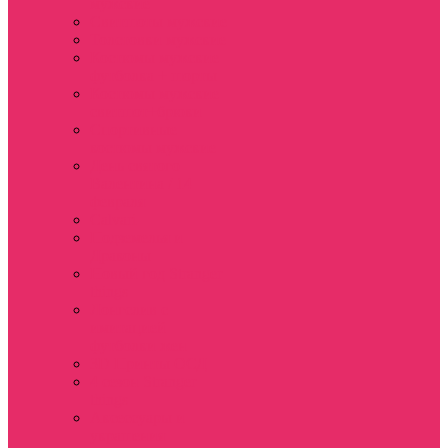
мужские
Свитшоты мужские
Толстовки мужские
Костюмы мужские
футболка + шорты
Костюмы мужские
свитшот+брюки
Спортивные
костюмы мужские
День святого
Валентина / 14
февраля
Calvari
Подземелья и
Драконы
Новый год Stranger
things
Лонгслив с
имитацией
футболки жен
3D Принты ОСД
4 сезон Stranger
things
Аксессуары и
украшения