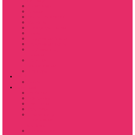
питомца
Косметички
Кружки
Ленты для ключей
Магниты
Одежда для школы
Пазлы
Подарочные боксы
Подарочные карты
Подставка под
стаканы
Подушки
декоративные
Шопперы
D&D
Дайсы
Девушкам
Футболки
Лонгсливы
Свитшоты
Толстовки
Показать еще
Спортивные
костюмы
Костюмы свитшот