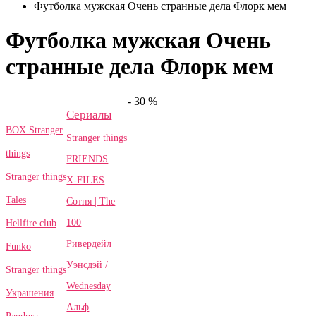
Футболка мужская Очень странные дела Флорк мем
Футболка мужская Очень
странные дела Флорк мем
- 30 %
Сериалы
BOX Stranger
Stranger things
things
FRIENDS
Stranger things
X-FILES
Tales
Сотня | The
100
Hellfire club
Ривердейл
Funko
Уэнсдэй /
Stranger things
Wednesday
Украшения
Альф