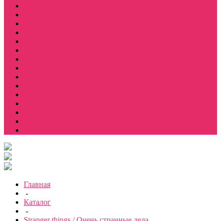
Тетради и блокноты
Коврики для мыши
Пазлы
Наклейки, стикеры 3D
Магниты на холодильник
Значки
Подушки декоративные
Оформление праздника
ПОДАРОЧНЫЕ КАРТЫ
Сюрприз за 350 руб
5 сезон Stranger things
Акции / распродажа
Halloween / Хэллоуин
Еще
Главная
-
Каталог
-
Stranger things / Очень странные дела