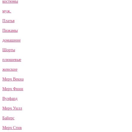
костюмы
муж.
Платья
Пижамы
домашние
Шорты
плюшевые
женские
Мерч Векна
Мерч Финн
Вулфард
Мерч Уилл
Байерс
Мерч Стив