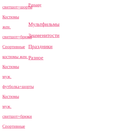
Passage
свитшот+шорты
Костюмы
Мультфильмы
жен.
Знаменитости
свитшот+брюки
Праздники
Спортивные
костюмы жен.
Разное
Костюмы
муж.
футболка+шорты
Костюмы
муж.
свитшот+брюки
Спортивные