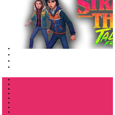
BOX Stranger things
Костюмы косплей
Hellfire club
WSQK
Stranger Tales 85
Мерч Милли Бобби Браун / Оди Eleven
Мерч Эдди Мансон / Eddie Munson
Мерч Макс Мейфилд / MadMax