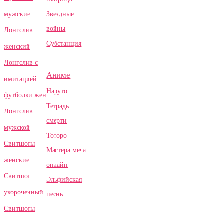
Звездные
мужские
войны
Лонгслив
Субстанция
женский
Лонгслив с
Аниме
имитацией
Наруто
футболки жен
Тетрадь
Лонгслив
смерти
мужской
Тоторо
Свитшоты
Мастера меча
женские
онлайн
Свитшот
Эльфийская
укороченный
песнь
Свитшоты