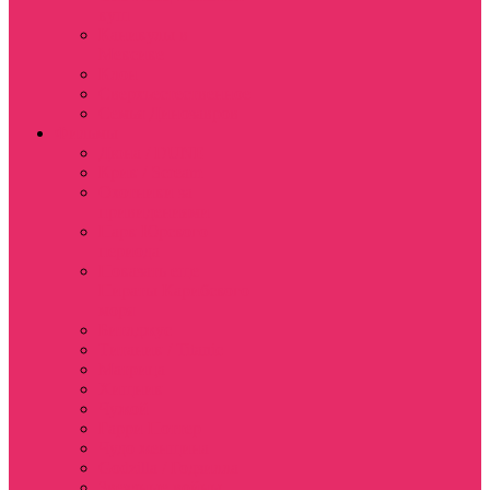
куш
Каникулы в
Мексике
Клон
Сверхъестественное
Семья Динозавров
Фильмы
Дюна / DUNE
Крик / Scream
Охотники за
привидениями
Парк Юрского
периода
Показать еще
Пираты Карибского
моря
Битлджус
Титаник / Titanic
Матрица
Хищник
Чужой
Гарри Поттер
Чудо женщина
Godzilla / Годзилла
Звездные войны