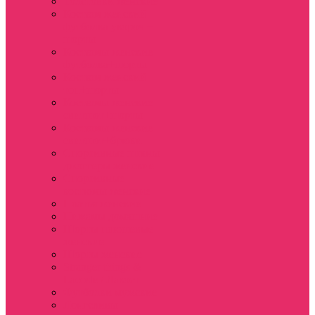
Толстовки женские
Костюм женский
футболка укороч +
шорты
Костюмы женские
футболка+шорты
Костюм женский
топ+шорты
Костюмы женские
свитшот+шорты
Костюмы женские
свитшот+брюки
Спортивные штаны
джоггеры женские
Спортивные
костюмы женские
Платья женские
Пижамы домашние
Шорты плюшевые
женские
Шорты женские
Stranger things &
Lacoste / Лакост
Футболки мужские
Лонгсливы