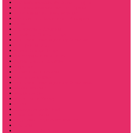
Костюмы мужские футболка + шорты
Костюмы мужские свитшот+брюки
Спортивные костюмы мужские
День святого Валентина / 14 февраля
Calvari
Подземелья и Драконы
Новый год Stranger things
Лонгслив с имитацией футболки жен
3D Принты ОСД
4 сезон Stranger things
Аксессуары и украшения
Держатель для телефона
Игрушки
Косметички и пеналы
Ленты для ключей
Лонгслив с имитацией футболки муж
Майки женские
Маски для сна
Мерч Нэнси Уиллер
Носки
Одежда для животных
Пляжные товары
Подставки под горячее коастер
Постеры
Светящиеся футболки