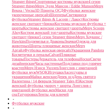
Stranger things
Спортивные костюмы мужские
4 сезон
Stranger things
Мерч Эдди Мансон / Eddie Munson
Мерч
Векна / Vecna
3D Принты ОСД
Футболки женские
укороченные оверсайз
Шопперы
Светящиеся
футболки
Stranger things & Lacoste / Лакост
Костюмы
женские свитшот+брюки
Костюмы мужские футболка +
шорты
Костюмы женские свитшот+шорты
Мерч Scoops
Ahoy
Костюм женский топ+шорты
Костюмы мужские
свитшот+брюки
5 сезон Stranger things
Мерч Хоукинс /
Hawkins
Подземелья и Драконы
Значки
Одежда для
животных
Шорты плюшевые женские
Мерч
Аргайл
Футболка женская оверсайз
Украшения Pandora
Косметички и пеналы
Calvari
Пляжные
товары
Постеры
Держатель для телефона
Носки
Свечи
дизайнерские
Часы настенные
Подставки под горячее
коастер
Мерч Нэнси Уиллер
Лонгслив с имитацией
футболки муж
WSQK
Игрушки
Аксессуары и
украшения
Майки женские
Дерек осд
День святого
Валентина / 14 февраля
Stranger Tales 85
Костюм
женский футболка укороч + шорты
Лонгслив с
имитацией футболки жен
Маски для
сна
Татуировки
Ленты для ключей
-
Футболки мужские
-