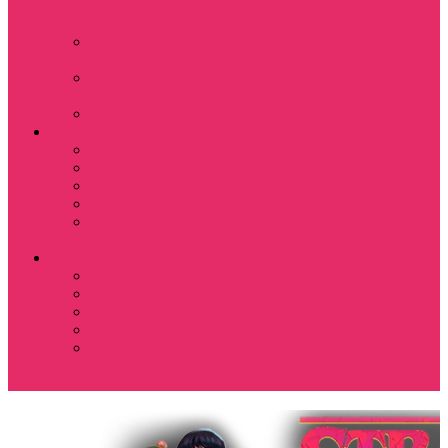
Костюмы мужские
свитшот+брюки
Костюмы мужские
футболка + шорты
Спортивные
костюмы
Подарочные боксы
Аксессуары и бижутерия
Браслеты
Брелки
Подвески и кулоны
Серьги
Показать еще
Чокеры
Разное
80-90 е
Thrasher
Доширак
Мемы, приколы
Показать еще
Футболка с крестом