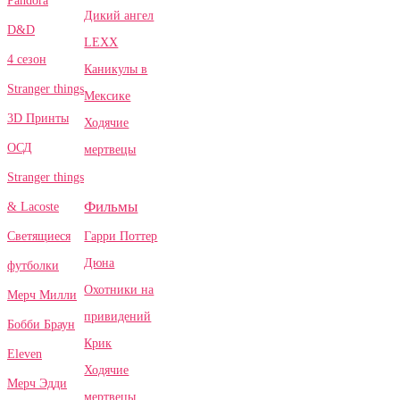
Pandora
Дикий ангел
D&D
LEXX
4 сезон
Каникулы в
Stranger things
Мексике
3D Принты
Ходячие
ОСД
мертвецы
Stranger things
Фильмы
& Lacoste
Гарри Поттер
Светящиеся
Дюна
футболки
Охотники на
Мерч Милли
привидений
Бобби Браун
Крик
Eleven
Ходячие
Мерч Эдди
мертвецы