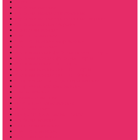
Дерек осд
Футболки женские
Футболки женские укороченные
Футболки женские укороченные оверсайз
Футболка женская оверсайз
Лонгсливы женские
Свитшоты женские
Свитшот женский укороченный
Толстовки женские
Костюм женский футболка укороч + шорты
Костюмы женские футболка+шорты
Костюм женский топ+шорты
Костюмы женские свитшот+шорты
Костюмы женские свитшот+брюки
Спортивные штаны джоггеры женские
Спортивные костюмы женские
Платья женские
Пижамы домашние
Шорты плюшевые женские
Шорты женские
Stranger things & Lacoste / Лакост
Футболки мужские
Лонгсливы мужские
Свитшоты мужские
Толстовки мужские