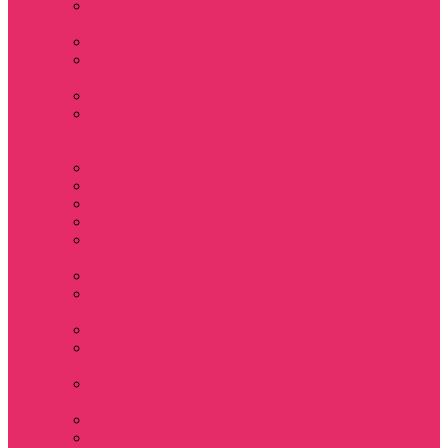
Держатель для
телефона
Игрушки
Косметички и
пеналы
Ленты для ключей
Лонгслив с
имитацией
футболки муж
Майки женские
Маски для сна
Мерч Нэнси Уиллер
Носки
Одежда для
животных
Пляжные товары
Подставки под
горячее коастер
Постеры
Светящиеся
футболки
Свечи
дизайнерские
Татуировки
Украшения Pandora