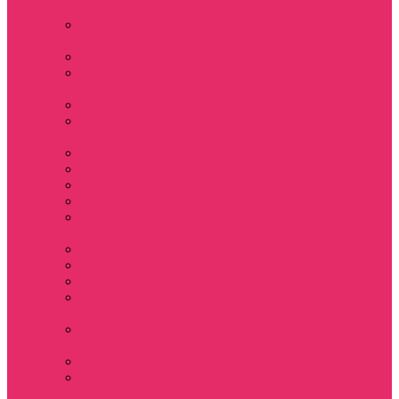
Sinclair
Мерч Барбара /
Barbara
Мерч Scoops Ahoy
Funko Stranger
things
Шопперы
Мерч Хоукинс /
Hawkins
Резинки для волос
Рюкзаки
Кружки
Термостаканы
Бутылки для
велосипеда
Тетради и блокноты
Коврики для мыши
Пазлы
Наклейки, стикеры
3D
Магниты на
холодильник
Значки
Подушки
декоративные