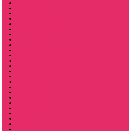
Свечи дизайнерские
Татуировки
Украшения Pandora
Часы настенные
Мерч Векна / Vecna
Мерч Финн Вулфард / Finn Wolfhard
Мерч Уилл Байерс / Will Byers
Мерч Стив Харрингтон / Steve Harrington
Мерч Аргайл
Мерч Дастин Хендерсон / Dustin Henderson
Мерч Демогоргон / Demogorgon
Мерч Джим Хоппер / Jim Hopper
Мерч Алексей / Мюррей Бауман
Мерч Билли Харгроув / Billy Hargrove
Мерч Эрика Синклер / Erica Sinclair
Мерч Барбара / Barbara
Мерч Scoops Ahoy
Funko Stranger things
Шопперы
Мерч Хоукинс / Hawkins
Резинки для волос
Рюкзаки
Кружки
Термостаканы
Бутылки для велосипеда