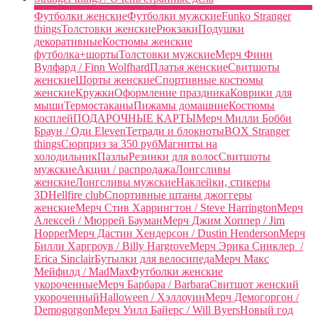
Футболки женские
Футболки мужские
Funko Stranger
things
Толстовки женские
Рюкзаки
Подушки
декоративные
Костюмы женские
футболка+шорты
Толстовки мужские
Мерч Финн
Вулфард / Finn Wolfhard
Платья женские
Свитшоты
женские
Шорты женские
Спортивные костюмы
женские
Кружки
Оформление праздника
Коврики для
мыши
Термостаканы
Пижамы домашние
Костюмы
косплей
ПОДАРОЧНЫЕ КАРТЫ
Мерч Милли Бобби
Браун / Оди Eleven
Тетради и блокноты
BOX Stranger
things
Сюрприз за 350 руб
Магниты на
холодильник
Пазлы
Резинки для волос
Свитшоты
мужские
Акции / распродажа
Лонгсливы
женские
Лонгсливы мужские
Наклейки, стикеры
3D
Hellfire club
Спортивные штаны джоггеры
женские
Мерч Стив Харрингтон / Steve Harrington
Мерч
Алексей / Мюррей Бауман
Мерч Джим Хоппер / Jim
Hopper
Мерч Дастин Хендерсон / Dustin Henderson
Мерч
Билли Харгроув / Billy Hargrove
Мерч Эрика Синклер /
Erica Sinclair
Бутылки для велосипеда
Мерч Макс
Мейфилд / MadMax
Футболки женские
укороченные
Мерч Барбара / Barbara
Свитшот женский
укороченный
Halloween / Хэллоуин
Мерч Демогоргон /
Demogorgon
Мерч Уилл Байерс / Will Byers
Новый год