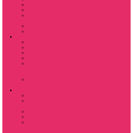
Назад в будущее
Обитель зла
Субстанция / The
Substance
Сумерки /Twilight
Челюсти / Jaws
Аниме
Наруто
Тетрадь смерти
Тоторо
Эльфийская песнь
Показать еще
Мастера меча
онлайн
Ходячий замок
Хаула
Игры
Deponia
The night of the
rabbit
Monkey Island
Одиссея Цуки
Показать еще
Among us / Амонг
ас