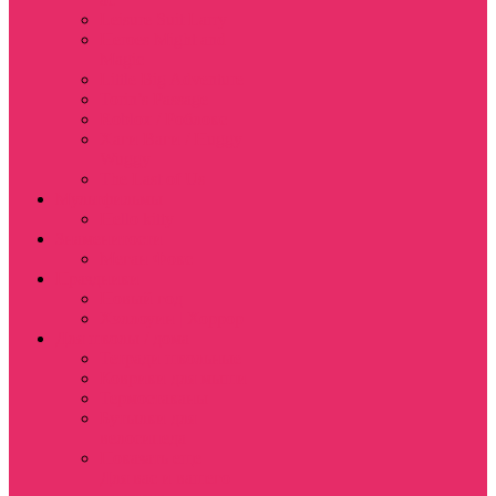
Leisure Suit Larry
Heroes Might and
Magic
Little Big Adventure
Torin’s Passage
Roblox / Роблокс
Хаги Ваги / Huggy
Wuggy
The Last of Us
Мультфильмы
Hello kitty
Знаменитости
Меган Фокс
Праздники
Новый год
Хэллоуин | Хоррор
Для школы / дома
Тетради школьные
Коврики для мыши
Термостаканы
Бутылки для
велосипеда
Показать еще
Для вас и вашего