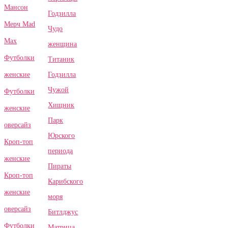
Мансон
Годзилла
Мерч Mad
Чудо
Max
женщина
Футболки
Титаник
Годзилла
женские
Чужой
Футболки
Хищник
женские
Парк
оверсайз
Юрского
Кроп-топ
периода
женские
Пираты
Кроп-топ
Карибского
женские
моря
оверсайз
Битлджус
Футболки
Матрица