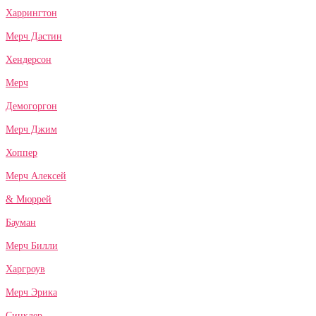
Харрингтон
Мерч Дастин
Хендерсон
Мерч
Демогоргон
Мерч Джим
Хоппер
Мерч Алексей
& Мюррей
Бауман
Мерч Билли
Харгроув
Мерч Эрика
Синклер