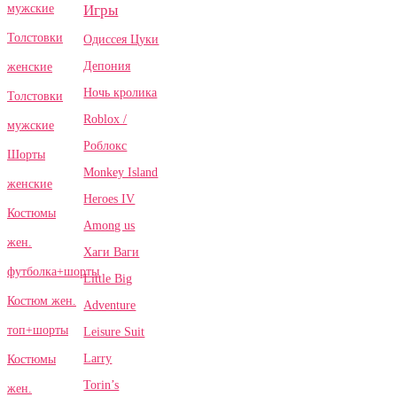
Игры
мужские
Толстовки
Одиссея Цуки
Депония
женские
Ночь кролика
Толстовки
Roblox /
мужские
Роблокс
Шорты
Monkey Island
женские
Heroes IV
Костюмы
Among us
жен.
Хаги Ваги
футболка+шорты
Little Big
Костюм жен.
Adventure
топ+шорты
Leisure Suit
Larry
Костюмы
Torin’s
жен.