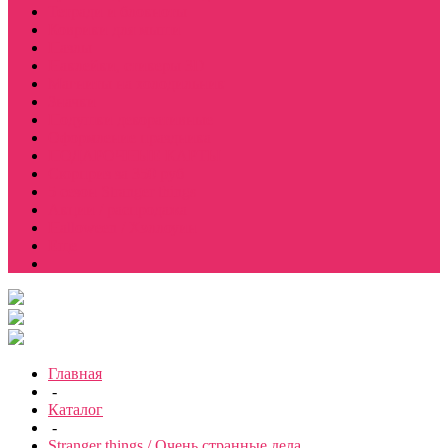
Тетради и блокноты
Коврики для мыши
Пазлы
Наклейки, стикеры 3D
Магниты на холодильник
Значки
Подушки декоративные
Оформление праздника
ПОДАРОЧНЫЕ КАРТЫ
Сюрприз за 350 руб
5 сезон Stranger things
Акции / распродажа
Halloween / Хэллоуин
Еще
Главная
-
Каталог
-
Stranger things / Очень странные дела