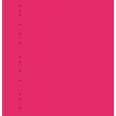
мужские
Свитшоты мужские
Толстовки мужские
Костюмы мужские
футболка + шорты
Костюмы мужские
свитшот+брюки
Спортивные
костюмы мужские
День святого
Валентина / 14
февраля
Calvari
Подземелья и
Драконы
Новый год Stranger
things
Лонгслив с
имитацией
футболки жен
3D Принты ОСД
4 сезон Stranger
things
Аксессуары и
украшения