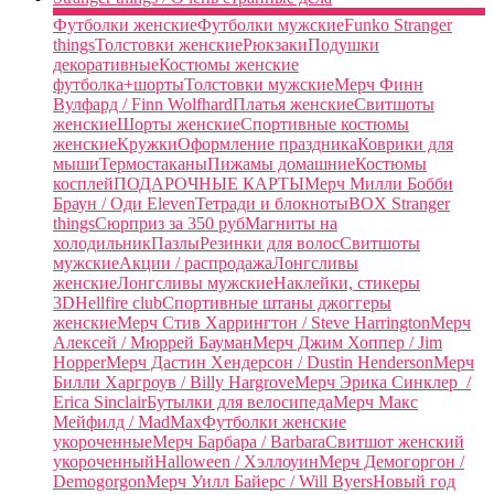
Футболки женские
Футболки мужские
Funko Stranger
things
Толстовки женские
Рюкзаки
Подушки
декоративные
Костюмы женские
футболка+шорты
Толстовки мужские
Мерч Финн
Вулфард / Finn Wolfhard
Платья женские
Свитшоты
женские
Шорты женские
Спортивные костюмы
женские
Кружки
Оформление праздника
Коврики для
мыши
Термостаканы
Пижамы домашние
Костюмы
косплей
ПОДАРОЧНЫЕ КАРТЫ
Мерч Милли Бобби
Браун / Оди Eleven
Тетради и блокноты
BOX Stranger
things
Сюрприз за 350 руб
Магниты на
холодильник
Пазлы
Резинки для волос
Свитшоты
мужские
Акции / распродажа
Лонгсливы
женские
Лонгсливы мужские
Наклейки, стикеры
3D
Hellfire club
Спортивные штаны джоггеры
женские
Мерч Стив Харрингтон / Steve Harrington
Мерч
Алексей / Мюррей Бауман
Мерч Джим Хоппер / Jim
Hopper
Мерч Дастин Хендерсон / Dustin Henderson
Мерч
Билли Харгроув / Billy Hargrove
Мерч Эрика Синклер /
Erica Sinclair
Бутылки для велосипеда
Мерч Макс
Мейфилд / MadMax
Футболки женские
укороченные
Мерч Барбара / Barbara
Свитшот женский
укороченный
Halloween / Хэллоуин
Мерч Демогоргон /
Demogorgon
Мерч Уилл Байерс / Will Byers
Новый год