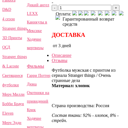
Pandora
-
Дикий ангел
-
+
D&D
LEXX
Оплата:
Гарантированный возврат
4 сезон
Каникулы в
средств
Stranger things
Мексике
ДОСТАВКА
3D Принты
Ходячие
от 3 дней
ОСД
мертвецы
Описание
Stranger things
Отзывы
Фильмы
& Lacoste
Футболка мужская с принтом из
сериала Stranger things / Очень
Гарри Поттер
Светящиеся
странные дела
Дюна
футболки
Материал: хлопок
Охотники на
Мерч Милли
привидений
Бобби Браун
Страна производства: Россия
Крик
Eleven
Состав ткани: 92% - хлопок, 8% -
Ходячие
стрейч.
Мерч Эдди
мертвецы