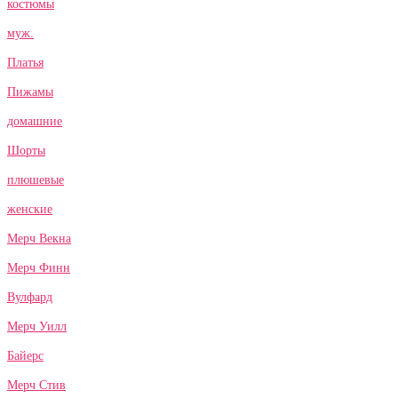
костюмы
муж.
Платья
Пижамы
домашние
Шорты
плюшевые
женские
Мерч Векна
Мерч Финн
Вулфард
Мерч Уилл
Байерс
Мерч Стив