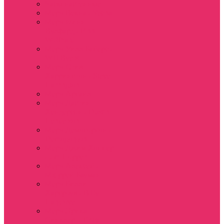
Часы настенные
Мерч Векна / Vecna
Мерч Финн
Вулфард / Finn
Wolfhard
Мерч Уилл Байерс /
Will Byers
Мерч Стив
Харрингтон / Steve
Harrington
Мерч Аргайл
Мерч Дастин
Хендерсон / Dustin
Henderson
Мерч Демогоргон /
Demogorgon
Мерч Джим Хоппер
/ Jim Hopper
Мерч Алексей /
Мюррей Бауман
Мерч Билли
Харгроув / Billy
Hargrove
Мерч Эрика
Синклер / Erica