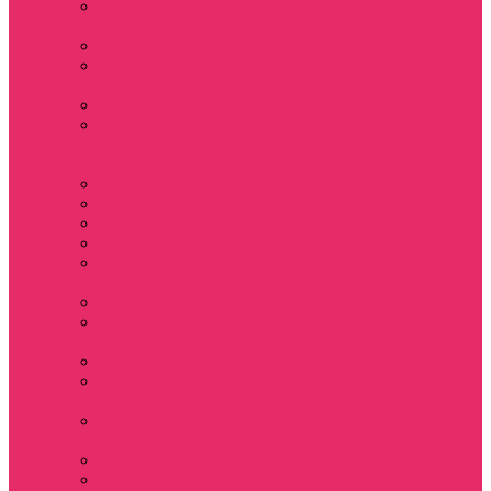
Держатель для
телефона
Игрушки
Косметички и
пеналы
Ленты для ключей
Лонгслив с
имитацией
футболки муж
Майки женские
Маски для сна
Мерч Нэнси Уиллер
Носки
Одежда для
животных
Пляжные товары
Подставки под
горячее коастер
Постеры
Светящиеся
футболки
Свечи
дизайнерские
Татуировки
Украшения Pandora