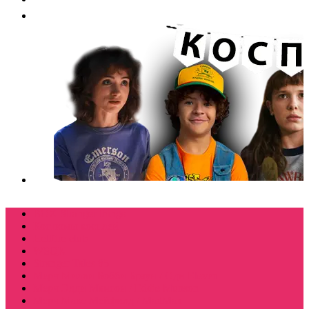
BOX Stranger things
Костюмы косплей
Hellfire club
WSQK
Stranger Tales 85
Мерч Милли Бобби Браун / Оди Eleven
Мерч Эдди Мансон / Eddie Munson
Мерч Макс Мейфилд / MadMax