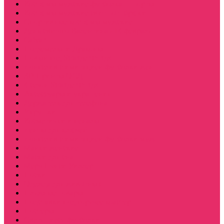
Костюмы мужские футболка + шорты
Костюмы мужские свитшот+брюки
Спортивные костюмы мужские
День святого Валентина / 14 февраля
Calvari
Подземелья и Драконы
Новый год Stranger things
Лонгслив с имитацией футболки жен
3D Принты ОСД
4 сезон Stranger things
Аксессуары и украшения
Держатель для телефона
Игрушки
Косметички и пеналы
Ленты для ключей
Лонгслив с имитацией футболки муж
Майки женские
Маски для сна
Мерч Нэнси Уиллер
Носки
Одежда для животных
Пляжные товары
Подставки под горячее коастер
Постеры
Светящиеся футболки