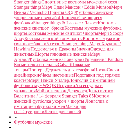
Stranger things
Спортивные костюмы мужские
4 сезон
Stranger things
Мерч Эдди Мансон / Eddie Munson
Мерч
Векна / Vecna
3D Принты ОСД
Футболки женские
укороченные оверсайз
Шопперы
Светящиеся
футболки
Stranger things & Lacoste / Лакост
Костюмы
женские свитшот+брюки
Костюмы мужские футболка +
шорты
Костюмы женские свитшот+шорты
Мерч Scoops
Ahoy
Костюм женский топ+шорты
Костюмы мужские
свитшот+брюки
5 сезон Stranger things
Мерч Хоукинс /
Hawkins
Подземелья и Драконы
Значки
Одежда для
животных
Шорты плюшевые женские
Мерч
Аргайл
Футболка женская оверсайз
Украшения Pandora
Косметички и пеналы
Calvari
Пляжные
товары
Постеры
Держатель для телефона
Носки
Свечи
дизайнерские
Часы настенные
Подставки под горячее
коастер
Мерч Нэнси Уиллер
Лонгслив с имитацией
футболки муж
WSQK
Игрушки
Аксессуары и
украшения
Майки женские
Дерек осд
День святого
Валентина / 14 февраля
Stranger Tales 85
Костюм
женский футболка укороч + шорты
Лонгслив с
имитацией футболки жен
Маски для
сна
Татуировки
Ленты для ключей
-
Футболки мужские
-