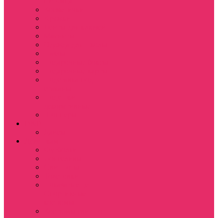
питомца
Косметички
Кружки
Ленты для ключей
Магниты
Одежда для школы
Пазлы
Подарочные боксы
Подарочные карты
Подставка под
стаканы
Подушки
декоративные
Шопперы
D&D
Дайсы
Девушкам
Футболки
Лонгсливы
Свитшоты
Толстовки
Показать еще
Спортивные
костюмы
Костюмы свитшот