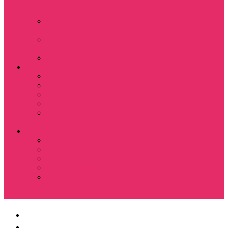
Костюмы мужские
свитшот+брюки
Костюмы мужские
футболка + шорты
Спортивные
костюмы
Подарочные боксы
Аксессуары и бижутерия
Браслеты
Брелки
Подвески и кулоны
Серьги
Показать еще
Чокеры
Разное
80-90 е
Thrasher
Доширак
Мемы, приколы
Показать еще
Футболка с крестом