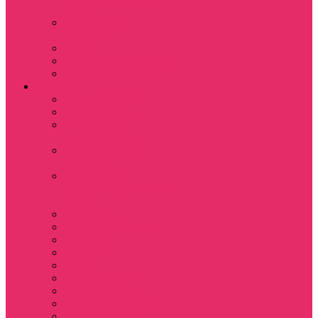
куш
Каникулы в
Мексике
Клон
Сверхъестественное
Семья Динозавров
Фильмы
Дюна / DUNE
Крик / Scream
Охотники за
привидениями
Парк Юрского
периода
Показать еще
Пираты Карибского
моря
Битлджус
Титаник / Titanic
Матрица
Хищник
Чужой
Гарри Поттер
Чудо женщина
Godzilla / Годзилла
Звездные войны