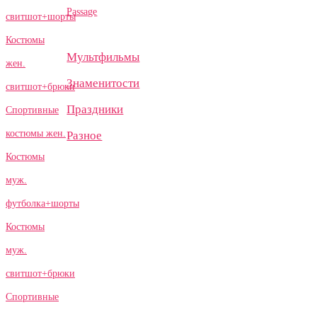
Passage
свитшот+шорты
Костюмы
Мультфильмы
жен.
Знаменитости
свитшот+брюки
Праздники
Спортивные
костюмы жен.
Разное
Костюмы
муж.
футболка+шорты
Костюмы
муж.
свитшот+брюки
Спортивные