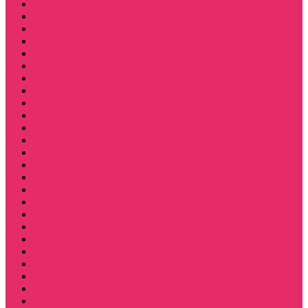
Дерек осд
Футболки женские
Футболки женские укороченные
Футболки женские укороченные оверсайз
Футболка женская оверсайз
Лонгсливы женские
Свитшоты женские
Свитшот женский укороченный
Толстовки женские
Костюм женский футболка укороч + шорты
Костюмы женские футболка+шорты
Костюм женский топ+шорты
Костюмы женские свитшот+шорты
Костюмы женские свитшот+брюки
Спортивные штаны джоггеры женские
Спортивные костюмы женские
Платья женские
Пижамы домашние
Шорты плюшевые женские
Шорты женские
Stranger things & Lacoste / Лакост
Футболки мужские
Лонгсливы мужские
Свитшоты мужские
Толстовки мужские