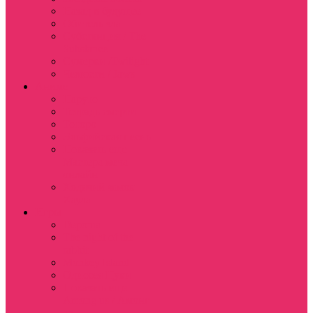
Назад в будущее
Обитель зла
Субстанция / The
Substance
Сумерки /Twilight
Челюсти / Jaws
Аниме
Наруто
Тетрадь смерти
Тоторо
Эльфийская песнь
Показать еще
Мастера меча
онлайн
Ходячий замок
Хаула
Игры
Deponia
The night of the
rabbit
Monkey Island
Одиссея Цуки
Показать еще
Among us / Амонг
ас