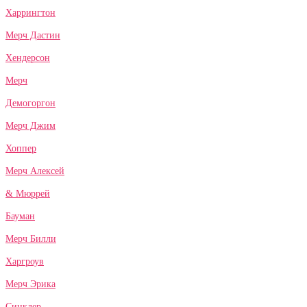
Харрингтон
Мерч Дастин
Хендерсон
Мерч
Демогоргон
Мерч Джим
Хоппер
Мерч Алексей
& Мюррей
Бауман
Мерч Билли
Харгроув
Мерч Эрика
Синклер