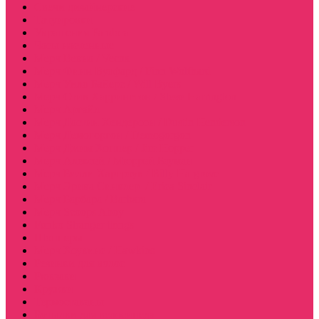
Свечи дизайнерские
Татуировки
Украшения Pandora
Часы настенные
Мерч Векна / Vecna
Мерч Финн Вулфард / Finn Wolfhard
Мерч Уилл Байерс / Will Byers
Мерч Стив Харрингтон / Steve Harrington
Мерч Аргайл
Мерч Дастин Хендерсон / Dustin Henderson
Мерч Демогоргон / Demogorgon
Мерч Джим Хоппер / Jim Hopper
Мерч Алексей / Мюррей Бауман
Мерч Билли Харгроув / Billy Hargrove
Мерч Эрика Синклер / Erica Sinclair
Мерч Барбара / Barbara
Мерч Scoops Ahoy
Funko Stranger things
Шопперы
Мерч Хоукинс / Hawkins
Резинки для волос
Рюкзаки
Кружки
Термостаканы
Бутылки для велосипеда