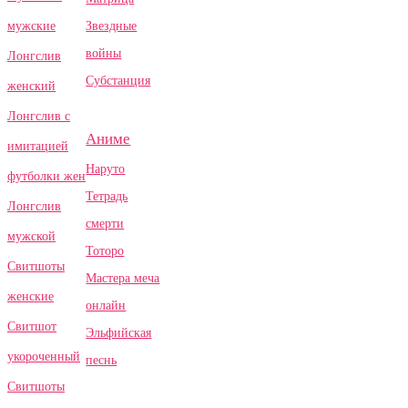
Звездные
мужские
войны
Лонгслив
Субстанция
женский
Лонгслив с
Аниме
имитацией
Наруто
футболки жен
Тетрадь
Лонгслив
смерти
мужской
Тоторо
Свитшоты
Мастера меча
женские
онлайн
Свитшот
Эльфийская
укороченный
песнь
Свитшоты