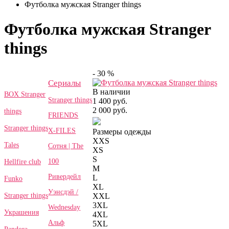
Футболка мужская Stranger things
Футболка мужская Stranger
things
- 30 %
Сериалы
В наличии
BOX Stranger
Stranger things
1 400 руб.
2 000 руб.
things
FRIENDS
Stranger things
X-FILES
Размеры одежды
XXS
Tales
Сотня | The
XS
S
100
Hellfire club
M
Ривердейл
L
Funko
XL
Уэнсдэй /
Stranger things
XXL
3XL
Wednesday
Украшения
4XL
Альф
5XL