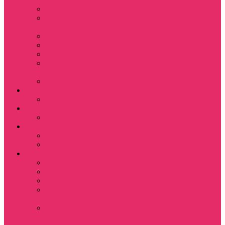
Leisure Suit Larry
Heroes Might and
Magic
Little Big Adventure
Torin’s Passage
Roblox / Роблокс
Хаги Ваги / Huggy
Wuggy
The Last of Us
Мультфильмы
Hello kitty
Знаменитости
Меган Фокс
Праздники
Новый год
Хэллоуин | Хоррор
Для школы / дома
Тетради школьные
Коврики для мыши
Термостаканы
Бутылки для
велосипеда
Показать еще
Для вас и вашего