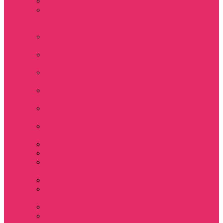
Толстовки женские
Костюм женский
футболка укороч +
шорты
Костюмы женские
футболка+шорты
Костюм женский
топ+шорты
Костюмы женские
свитшот+шорты
Костюмы женские
свитшот+брюки
Спортивные штаны
джоггеры женские
Спортивные
костюмы женские
Платья женские
Пижамы домашние
Шорты плюшевые
женские
Шорты женские
Stranger things &
Lacoste / Лакост
Футболки мужские
Лонгсливы