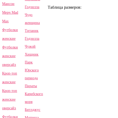
Мансон
Годзилла
Таблица размеров:
Мерч Mad
Чудо
Max
женщина
Футболки
Титаник
Годзилла
женские
Чужой
Футболки
Хищник
женские
Парк
оверсайз
Юрского
Кроп-топ
периода
женские
Пираты
Кроп-топ
Карибского
женские
моря
оверсайз
Битлджус
Футболки
Матрица