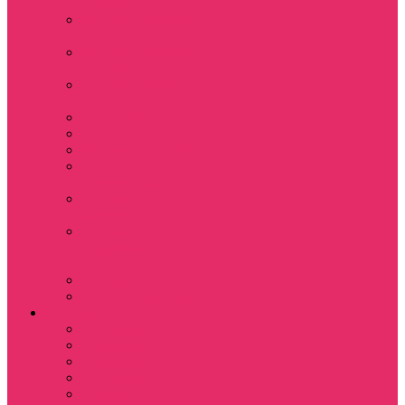
+ шорты
Костюм джоггеры +
топ
Костюмы футболка
+ шорты
Пижама женская с
шортами
Платья хлопок
Подарочные боксы
Резинки для волос
Свитшоты
укороченные
Футболки
укороченные
Футболки
укороченные
оверсайз
Шорты
Шорты плюшевые
Парням
Футболки
Свитшоты
Толстовки
Лонгсливы
Показать еще