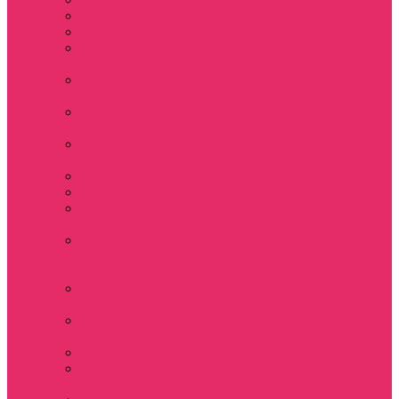
Hellfire club
WSQK
Показать еще
Stranger Tales 85
Мерч Милли Бобби
Браун / Оди Eleven
Мерч Эдди Мансон
/ Eddie Munson
Мерч Макс
Мейфилд / MadMax
Дерек осд
Футболки женские
Футболки женские
укороченные
Футболки женские
укороченные
оверсайз
Футболка женская
оверсайз
Лонгсливы
женские
Свитшоты женские
Свитшот женский
укороченный