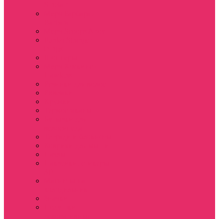
Sinclair
Мерч Барбара /
Barbara
Мерч Scoops Ahoy
Funko Stranger
things
Шопперы
Мерч Хоукинс /
Hawkins
Резинки для волос
Рюкзаки
Кружки
Термостаканы
Бутылки для
велосипеда
Тетради и блокноты
Коврики для мыши
Пазлы
Наклейки, стикеры
3D
Магниты на
холодильник
Значки
Подушки
декоративные