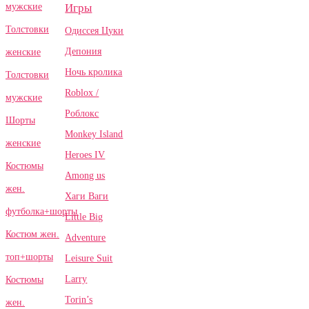
Игры
мужские
Толстовки
Одиссея Цуки
Депония
женские
Ночь кролика
Толстовки
Roblox /
мужские
Роблокс
Шорты
Monkey Island
женские
Heroes IV
Костюмы
Among us
жен.
Хаги Ваги
футболка+шорты
Little Big
Костюм жен.
Adventure
топ+шорты
Leisure Suit
Larry
Костюмы
Torin’s
жен.