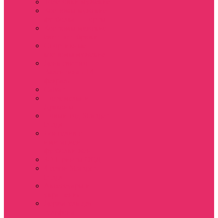
Толстовки мужские
Костюмы мужские
футболка + шорты
Костюмы мужские
свитшот+брюки
Спортивные
костюмы мужские
День святого
Валентина / 14
февраля
Calvari
Подземелья и
Драконы
Новый год Stranger
things
Лонгслив с
имитацией
футболки жен
3D Принты ОСД
4 сезон Stranger
things
Аксессуары и
украшения
Держатель для
телефона