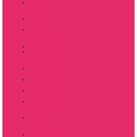
Мерч Финн
Вулфард / Finn
Wolfhard
Мерч Уилл Байерс /
Will Byers
Мерч Стив
Харрингтон / Steve
Harrington
Мерч Аргайл
Мерч Дастин
Хендерсон / Dustin
Henderson
Мерч Демогоргон /
Demogorgon
Мерч Джим Хоппер
/ Jim Hopper
Мерч Алексей /
Мюррей Бауман
Мерч Билли
Харгроув / Billy
Hargrove
Мерч Эрика
Синклер / Erica
Sinclair
Мерч Барбара /