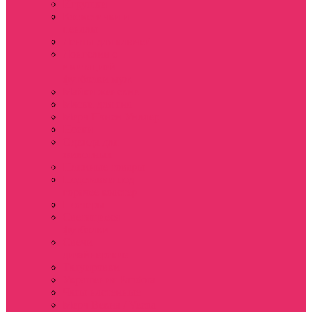
Игрушки
Косметички и
пеналы
Ленты для ключей
Лонгслив с
имитацией
футболки муж
Майки женские
Маски для сна
Мерч Нэнси Уиллер
Носки
Одежда для
животных
Пляжные товары
Подставки под
горячее коастер
Постеры
Светящиеся
футболки
Свечи
дизайнерские
Татуировки
Украшения Pandora
Часы настенные
Мерч Векна / Vecna