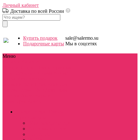
Личный кабинет
Доставка по всей России
Купить подарок
sale@salermo.su
Подарочные карты
Мы в соцсетях
Меню
Каталог
Каталог
Stranger things / Очень странные
дела
Сериалы
Фильмы
Аниме
Игры
Мультфильмы
Знаменитости
Праздники
Для
школы / дома
D&D
Девушкам
Парням
Аксессуары и
бижутерия
Разное
Stranger things / Очень
странные дела
BOX Stranger things
Костюмы косплей
Hellfire club
WSQK