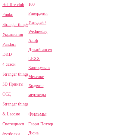
100
Hellfire club
Ривердейл
Funko
Уэнсдэй /
Stranger things
Wednesday
Украшения
Альф
Pandora
Дикий ангел
D&D
LEXX
4 сезон
Каникулы в
Stranger things
Мексике
3D Принты
Ходячие
ОСД
мертвецы
Stranger things
Фильмы
& Lacoste
Гарри Поттер
Светящиеся
Дюна
футболки