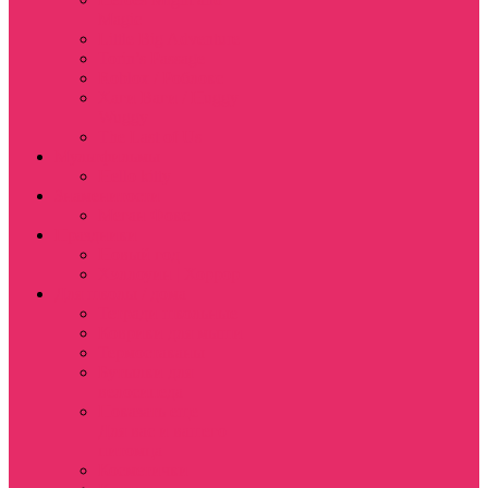
Magic
Little Big Adventure
Torin’s Passage
Roblox / Роблокс
Хаги Ваги / Huggy
Wuggy
The Last of Us
Мультфильмы
Hello kitty
Знаменитости
Меган Фокс
Праздники
Новый год
Хэллоуин | Хоррор
Для школы / дома
Тетради школьные
Коврики для мыши
Термостаканы
Бутылки для
велосипеда
Показать еще
Для вас и вашего
питомца
Косметички