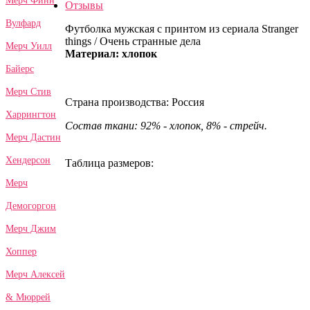
Мерч Финн
Отзывы
Вулфард
Футболка мужская с принтом из сериала Stranger
things / Очень странные дела
Мерч Уилл
Материал: хлопок
Байерс
Мерч Стив
Страна производства: Россия
Харрингтон
Состав ткани: 92% - хлопок, 8% - стрейч.
Мерч Дастин
Хендерсон
Таблица размеров:
Мерч
Демогоргон
Мерч Джим
Хоппер
Мерч Алексей
& Мюррей