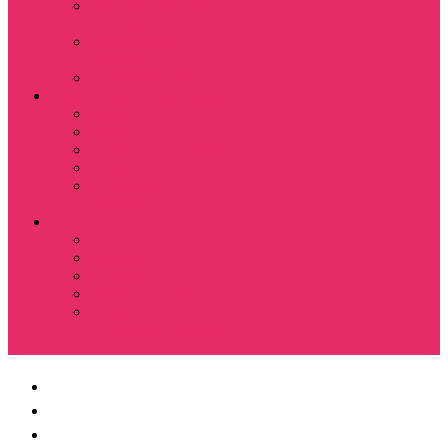
Костюмы мужские
футболка + шорты
Спортивные
костюмы
Подарочные боксы
Аксессуары и бижутерия
Браслеты
Брелки
Подвески и кулоны
Серьги
Показать еще
Чокеры
Разное
80-90 е
Thrasher
Доширак
Мемы, приколы
Показать еще
Футболка с крестом