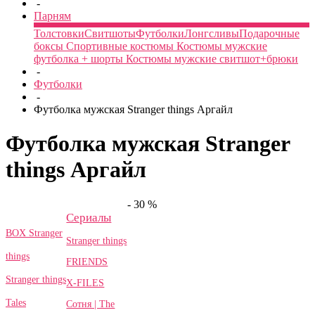
-
Парням
Толстовки
Свитшоты
Футболки
Лонгсливы
Подарочные
боксы
Спортивные костюмы
Костюмы мужские
футболка + шорты
Костюмы мужские свитшот+брюки
-
Футболки
-
Футболка мужская Stranger things Аргайл
Футболка мужская Stranger
things Аргайл
- 30 %
Сериалы
BOX Stranger
Stranger things
things
FRIENDS
Stranger things
X-FILES
Tales
Сотня | The