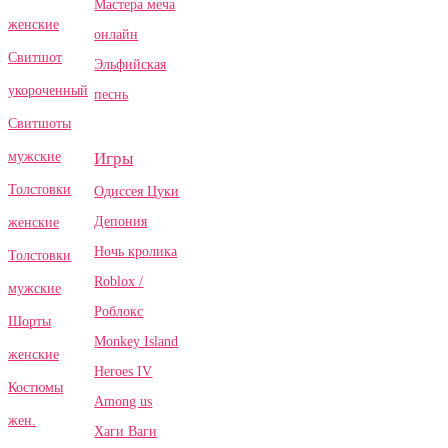
Мастера меча
женские
онлайн
Свитшот
Эльфийская
укороченный
песнь
Свитшоты
Игры
мужские
Толстовки
Одиссея Цуки
Депония
женские
Ночь кролика
Толстовки
Roblox /
мужские
Роблокс
Шорты
Monkey Island
женские
Heroes IV
Костюмы
Among us
жен.
Хаги Ваги