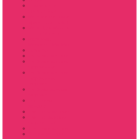
Показать еще
Stranger Tales 85
Мерч Милли Бобби
Браун / Оди Eleven
Мерч Эдди Мансон
/ Eddie Munson
Мерч Макс
Мейфилд / MadMax
Дерек осд
Футболки женские
Футболки женские
укороченные
Футболки женские
укороченные
оверсайз
Футболка женская
оверсайз
Лонгсливы
женские
Свитшоты женские
Свитшот женский
укороченный
Толстовки женские
Костюм женский