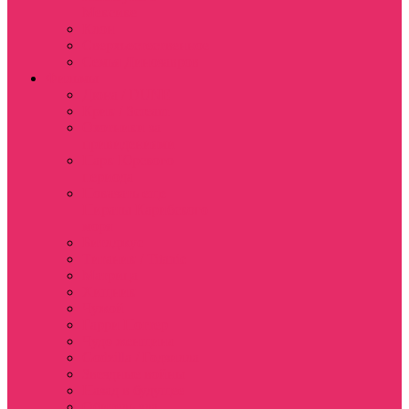
Мексике
Клон
Сверхъестественное
Семья Динозавров
Фильмы
Дюна / DUNE
Крик / Scream
Охотники за
привидениями
Парк Юрского
периода
Показать еще
Пираты Карибского
моря
Битлджус
Титаник / Titanic
Матрица
Хищник
Чужой
Гарри Поттер
Чудо женщина
Godzilla / Годзилла
Звездные войны
Назад в будущее
Обитель зла