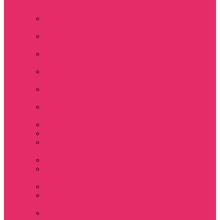
футболка укороч +
шорты
Костюмы женские
футболка+шорты
Костюм женский
топ+шорты
Костюмы женские
свитшот+шорты
Костюмы женские
свитшот+брюки
Спортивные штаны
джоггеры женские
Спортивные
костюмы женские
Платья женские
Пижамы домашние
Шорты плюшевые
женские
Шорты женские
Stranger things &
Lacoste / Лакост
Футболки мужские
Лонгсливы
мужские
Свитшоты мужские