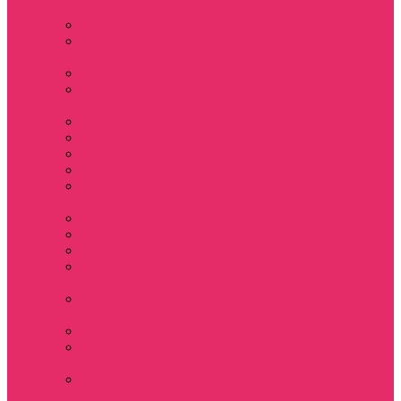
Barbara
Мерч Scoops Ahoy
Funko Stranger
things
Шопперы
Мерч Хоукинс /
Hawkins
Резинки для волос
Рюкзаки
Кружки
Термостаканы
Бутылки для
велосипеда
Тетради и блокноты
Коврики для мыши
Пазлы
Наклейки, стикеры
3D
Магниты на
холодильник
Значки
Подушки
декоративные
Оформление
праздника