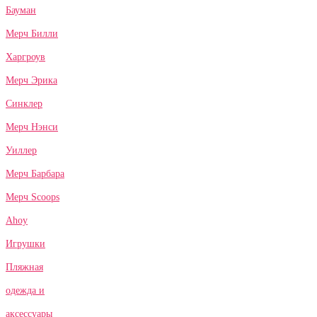
Бауман
Мерч Билли
Харгроув
Мерч Эрика
Синклер
Мерч Нэнси
Уиллер
Мерч Барбара
Мерч Scoops
Ahoy
Игрушки
Пляжная
одежда и
аксессуары