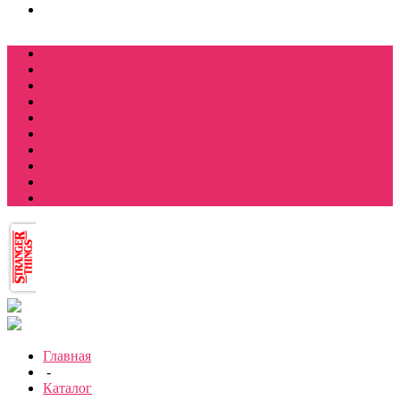
Футболки
Свитшоты
Толстовки
Лонгсливы
Костюмы мужские свитшот+брюки
Костюмы мужские футболка + шорты
Спортивные костюмы
Подарочные боксы
Еще
Главная
-
Каталог