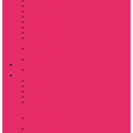
Кружки
Ленты для ключей
Магниты
Одежда для школы
Пазлы
Подарочные боксы
Подарочные карты
Подставка под
стаканы
Подушки
декоративные
Шопперы
D&D
Дайсы
Девушкам
Футболки
Лонгсливы
Свитшоты
Толстовки
Показать еще
Спортивные
костюмы
Костюмы свитшот
+ шорты
Костюм джоггеры +