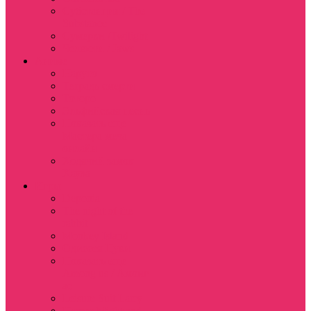
Субстанция / The
Substance
Сумерки /Twilight
Челюсти / Jaws
Аниме
Наруто
Тетрадь смерти
Тоторо
Эльфийская песнь
Показать еще
Мастера меча
онлайн
Ходячий замок
Хаула
Игры
Deponia
The night of the
rabbit
Monkey Island
Одиссея Цуки
Показать еще
Among us / Амонг
ас
Leisure Suit Larry
Heroes Might and