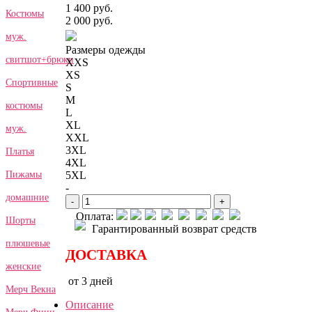
1 400 руб.
Костюмы
2 000 руб.
муж.
Размеры одежды
свитшот+брюки
XXS
XS
Спортивные
S
M
костюмы
L
XL
муж.
XXL
3XL
Платья
4XL
5XL
Пижамы
-
домашние
-
+
Оплата:
Шорты
Гарантированный возврат средств
плюшевые
ДОСТАВКА
женские
от 3 дней
Мерч Векна
Описание