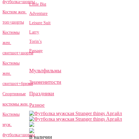
футболка+шорты
Little Big
Костюм жен.
Adventure
топ+шорты
Leisure Suit
Larry
Костюмы
Torin’s
жен.
Passage
свитшот+шорты
Костюмы
Мультфильмы
жен.
Знаменитости
свитшот+брюки
Праздники
Спортивные
костюмы жен.
Разное
Костюмы
муж.
футболка+шорты
В наличии