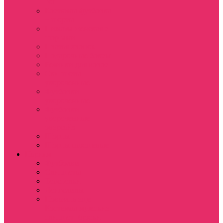
топ
Костюмы футболка
+ шорты
Пижама женская с
шортами
Платья хлопок
Подарочные боксы
Резинки для волос
Свитшоты
укороченные
Футболки
укороченные
Футболки
укороченные
оверсайз
Шорты
Шорты плюшевые
Парням
Футболки
Свитшоты
Толстовки
Лонгсливы
Показать еще
Костюмы мужские
свитшот+брюки