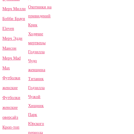
Охотники на
Мерч Милли
привидений
Бобби Браун
Крик
Eleven
Ходячие
Мерч Эдди
мертвецы
Мансон
Годзилла
Мерч Mad
Чудо
Max
женщина
Футболки
Титаник
Годзилла
женские
Чужой
Футболки
Хищник
женские
Парк
оверсайз
Юрского
Кроп-топ
периода