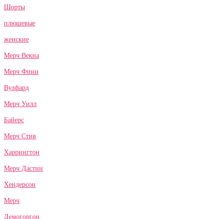
Шорты
плюшевые
женские
Мерч Векна
Мерч Финн
Вулфард
Мерч Уилл
Байерс
Мерч Стив
Харрингтон
Мерч Дастин
Хендерсон
Мерч
Демогоргон