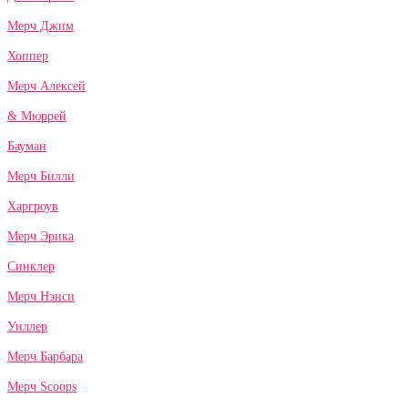
Мерч Джим
Хоппер
Мерч Алексей
& Мюррей
Бауман
Мерч Билли
Харгроув
Мерч Эрика
Синклер
Мерч Нэнси
Уиллер
Мерч Барбара
Мерч Scoops