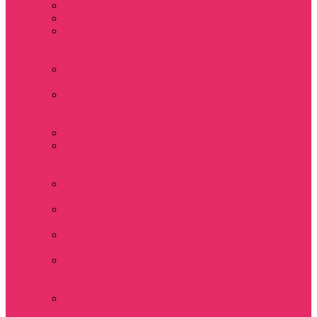
Часы настенные
Мерч Векна / Vecna
Мерч Финн
Вулфард / Finn
Wolfhard
Мерч Уилл Байерс /
Will Byers
Мерч Стив
Харрингтон / Steve
Harrington
Мерч Аргайл
Мерч Дастин
Хендерсон / Dustin
Henderson
Мерч Демогоргон /
Demogorgon
Мерч Джим Хоппер
/ Jim Hopper
Мерч Алексей /
Мюррей Бауман
Мерч Билли
Харгроув / Billy
Hargrove
Мерч Эрика
Синклер / Erica