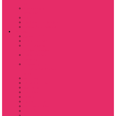
куш
Каникулы в
Мексике
Клон
Сверхъестественное
Семья Динозавров
Фильмы
Дюна / DUNE
Крик / Scream
Охотники за
привидениями
Парк Юрского
периода
Показать еще
Пираты Карибского
моря
Битлджус
Титаник / Titanic
Матрица
Хищник
Чужой
Гарри Поттер
Чудо женщина
Godzilla / Годзилла
Звездные войны