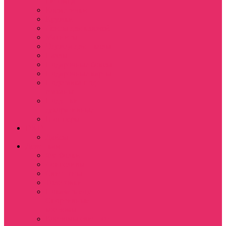
питомца
Косметички
Кружки
Ленты для ключей
Магниты
Одежда для школы
Пазлы
Подарочные боксы
Подарочные карты
Подставка под
стаканы
Подушки
декоративные
Шопперы
D&D
Дайсы
Девушкам
Футболки
Лонгсливы
Свитшоты
Толстовки
Показать еще
Спортивные
костюмы
Костюмы свитшот