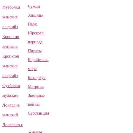
Чужой
Футболки
Хищник
женские
Парк
оверсайз
Юрского
Кроп-топ
периода
женские
Пираты
Кроп-топ
Карибского
женские
моря
оверсайз
Битлджус
Футболки
Матрица
Звездные
мужские
войны
Лонгслив
Субстанция
женский
Лонгслив с
Аниме