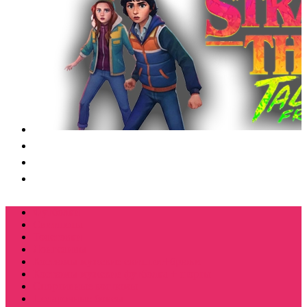
Футболки
Свитшоты
Толстовки
Лонгсливы
Костюмы мужские свитшот+брюки
Костюмы мужские футболка + шорты
Спортивные костюмы
Подарочные боксы