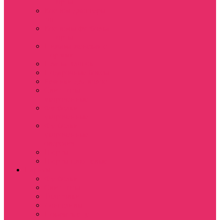
+ шорты
Костюм джоггеры +
топ
Костюмы футболка
+ шорты
Пижама женская с
шортами
Платья хлопок
Подарочные боксы
Резинки для волос
Свитшоты
укороченные
Футболки
укороченные
Футболки
укороченные
оверсайз
Шорты
Шорты плюшевые
Парням
Футболки
Свитшоты
Толстовки
Лонгсливы
Показать еще