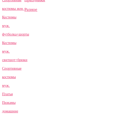
Спортивные
костюмы жен.
Разное
Костюмы
муж.
футболка+шорты
Костюмы
муж.
свитшот+брюки
Спортивные
костюмы
муж.
Платья
Пижамы
домашние