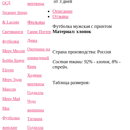
от 3 дней
ОСД
мертвецы
Описание
Stranger things
Отзывы
Фильмы
& Lacoste
Футболка мужская с принтом
Материал: хлопок
Гарри Поттер
Светящиеся
Дюна
футболки
Охотники на
Мерч Милли
Страна производства: Россия
привидений
Бобби Браун
Состав ткани: 92% - хлопок, 8% -
Крик
стрейч.
Eleven
Ходячие
Мерч Эдди
Таблица размеров:
мертвецы
Мансон
Годзилла
Мерч Mad
Чудо
Max
женщина
Футболки
Титаник
Годзилла
женские