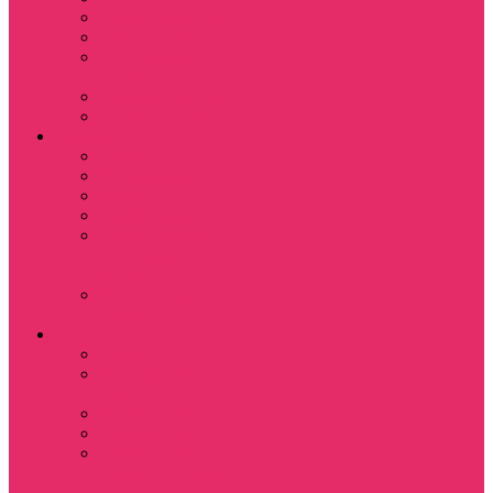
Назад в будущее
Обитель зла
Субстанция / The
Substance
Сумерки /Twilight
Челюсти / Jaws
Аниме
Наруто
Тетрадь смерти
Тоторо
Эльфийская песнь
Показать еще
Мастера меча
онлайн
Ходячий замок
Хаула
Игры
Deponia
The night of the
rabbit
Monkey Island
Одиссея Цуки
Показать еще
Among us / Амонг
ас