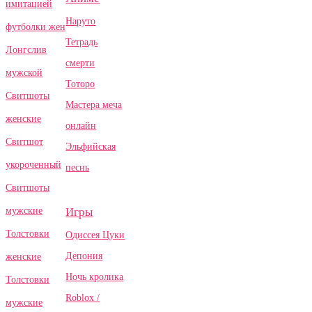
имитацией
Наруто
футболки жен
Тетрадь
Лонгслив
смерти
мужской
Тоторо
Свитшоты
Мастера меча
женские
онлайн
Свитшот
Эльфийская
укороченный
песнь
Свитшоты
Игры
мужские
Толстовки
Одиссея Цуки
Депония
женские
Ночь кролика
Толстовки
Roblox /
мужские