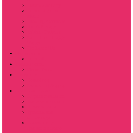
Leisure Suit Larry
Heroes Might and
Magic
Little Big Adventure
Torin’s Passage
Roblox / Роблокс
Хаги Ваги / Huggy
Wuggy
The Last of Us
Мультфильмы
Hello kitty
Знаменитости
Меган Фокс
Праздники
Новый год
Хэллоуин | Хоррор
Для школы / дома
Тетради школьные
Коврики для мыши
Термостаканы
Бутылки для
велосипеда
Показать еще
Для вас и вашего