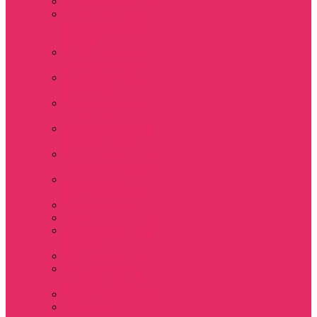
Толстовки женские
Костюм женский
футболка укороч +
шорты
Костюмы женские
футболка+шорты
Костюм женский
топ+шорты
Костюмы женские
свитшот+шорты
Костюмы женские
свитшот+брюки
Спортивные штаны
джоггеры женские
Спортивные
костюмы женские
Платья женские
Пижамы домашние
Шорты плюшевые
женские
Шорты женские
Stranger things &
Lacoste / Лакост
Футболки мужские
Лонгсливы