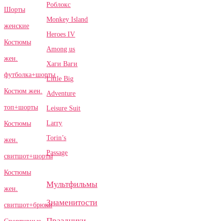
Роблокс
Шорты
Monkey Island
женские
Heroes IV
Костюмы
Among us
жен.
Хаги Ваги
футболка+шорты
Little Big
Костюм жен.
Adventure
топ+шорты
Leisure Suit
Larry
Костюмы
Torin’s
жен.
Passage
свитшот+шорты
Костюмы
Мультфильмы
жен.
Знаменитости
свитшот+брюки
Праздники