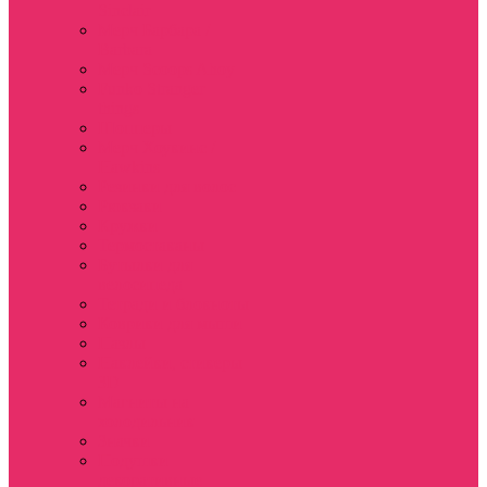
Sinclair
Мерч Барбара /
Barbara
Мерч Scoops Ahoy
Funko Stranger
things
Шопперы
Мерч Хоукинс /
Hawkins
Резинки для волос
Рюкзаки
Кружки
Термостаканы
Бутылки для
велосипеда
Тетради и блокноты
Коврики для мыши
Пазлы
Наклейки, стикеры
3D
Магниты на
холодильник
Значки
Подушки
декоративные