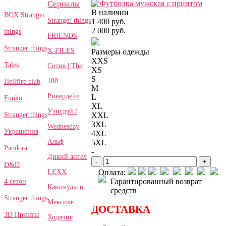
Сериалы
В наличии
BOX Stranger
Stranger things
1 400 руб.
2 000 руб.
things
FRIENDS
Stranger things
X-FILES
Размеры одежды
XXS
Tales
Сотня | The
XS
S
100
Hellfire club
M
Ривердейл
L
Funko
XL
Уэнсдэй /
Stranger things
XXL
3XL
Wednesday
Украшения
4XL
Альф
5XL
Pandora
-
Дикий ангел
-
+
D&D
LEXX
Оплата:
Гарантированный возврат
4 сезон
Каникулы в
средств
Stranger things
Мексике
ДОСТАВКА
3D Принты
Ходячие