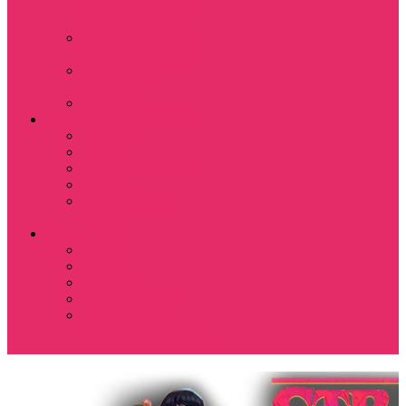
Костюмы мужские
свитшот+брюки
Костюмы мужские
футболка + шорты
Спортивные
костюмы
Подарочные боксы
Аксессуары и бижутерия
Браслеты
Брелки
Подвески и кулоны
Серьги
Показать еще
Чокеры
Разное
80-90 е
Thrasher
Доширак
Мемы, приколы
Показать еще
Футболка с крестом