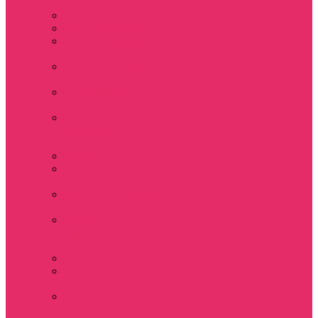
мужские
Свитшоты мужские
Толстовки мужские
Костюмы мужские
футболка + шорты
Костюмы мужские
свитшот+брюки
Спортивные
костюмы мужские
День святого
Валентина / 14
февраля
Calvari
Подземелья и
Драконы
Новый год Stranger
things
Лонгслив с
имитацией
футболки жен
3D Принты ОСД
4 сезон Stranger
things
Аксессуары и
украшения