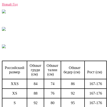
Новый Год
Обхват
Обхват
Российский
Обхват
груди
талии
размер
бедер (см)
Рост (см)
(см)
(см)
XXS
84
74
86
167-176
XS
88
76
92
167-176
S
92
80
95
167-176