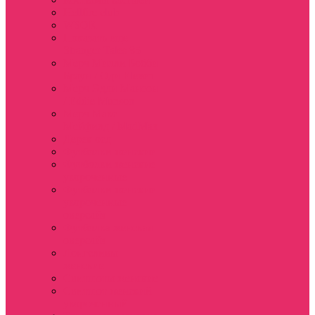
Hellfire club
WSQK
Показать еще
Stranger Tales 85
Мерч Милли Бобби
Браун / Оди Eleven
Мерч Эдди Мансон
/ Eddie Munson
Мерч Макс
Мейфилд / MadMax
Дерек осд
Футболки женские
Футболки женские
укороченные
Футболки женские
укороченные
оверсайз
Футболка женская
оверсайз
Лонгсливы
женские
Свитшоты женские
Свитшот женский
укороченный