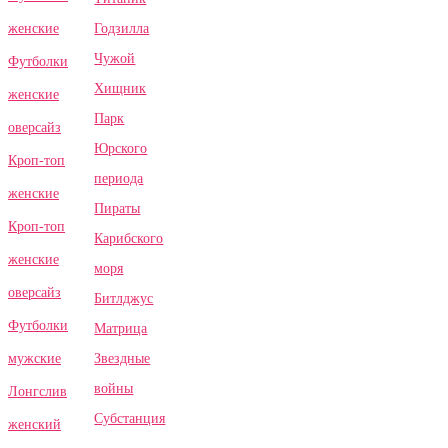
Годзилла
женские
Чужой
Футболки
Хищник
женские
Парк
оверсайз
Юрского
Кроп-топ
периода
женские
Пираты
Кроп-топ
Карибского
женские
моря
оверсайз
Битлджус
Футболки
Матрица
Звездные
мужские
войны
Лонгслив
Субстанция
женский