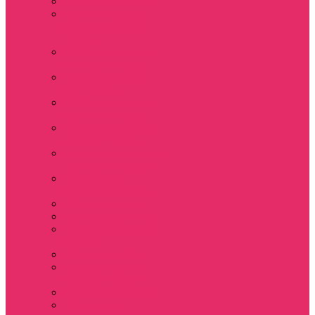
Толстовки женские
Костюм женский
футболка укороч +
шорты
Костюмы женские
футболка+шорты
Костюм женский
топ+шорты
Костюмы женские
свитшот+шорты
Костюмы женские
свитшот+брюки
Спортивные штаны
джоггеры женские
Спортивные
костюмы женские
Платья женские
Пижамы домашние
Шорты плюшевые
женские
Шорты женские
Stranger things &
Lacoste / Лакост
Футболки мужские
Лонгсливы