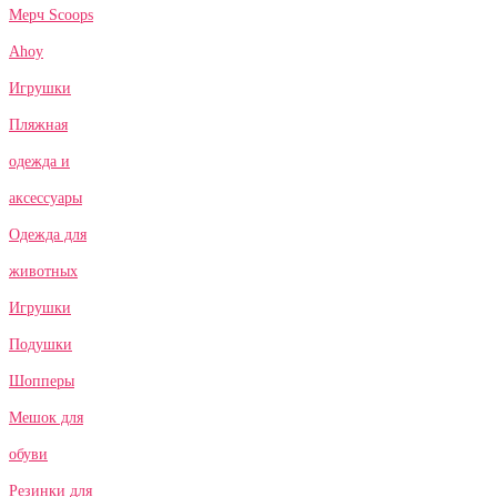
Мерч Scoops
Ahoy
Игрушки
Пляжная
одежда и
аксессуары
Одежда для
животных
Игрушки
Подушки
Шопперы
Мешок для
обуви
Резинки для