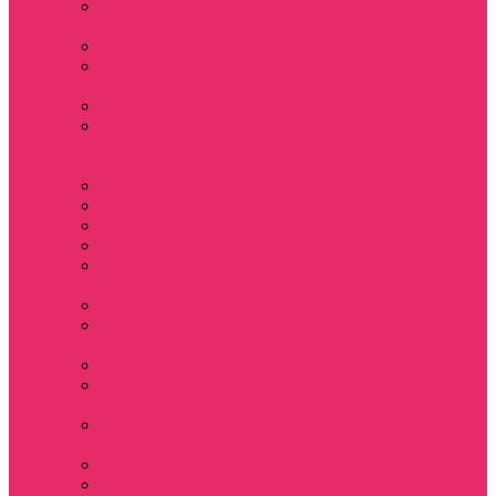
Держатель для
телефона
Игрушки
Косметички и
пеналы
Ленты для ключей
Лонгслив с
имитацией
футболки муж
Майки женские
Маски для сна
Мерч Нэнси Уиллер
Носки
Одежда для
животных
Пляжные товары
Подставки под
горячее коастер
Постеры
Светящиеся
футболки
Свечи
дизайнерские
Татуировки
Украшения Pandora