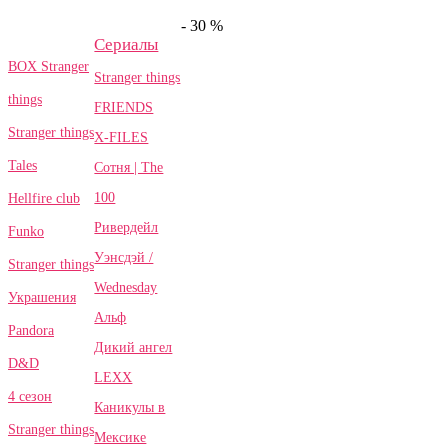
- 30 %
Сериалы
BOX Stranger
Stranger things
things
FRIENDS
Stranger things
X-FILES
Tales
Сотня | The
100
Hellfire club
Ривердейл
Funko
Уэнсдэй /
Stranger things
Wednesday
Украшения
Альф
Pandora
Дикий ангел
D&D
LEXX
4 сезон
Каникулы в
Stranger things
Мексике