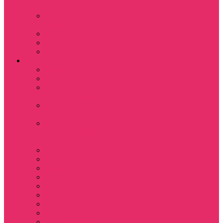
куш
Каникулы в
Мексике
Клон
Сверхъестественное
Семья Динозавров
Фильмы
Дюна / DUNE
Крик / Scream
Охотники за
привидениями
Парк Юрского
периода
Показать еще
Пираты Карибского
моря
Битлджус
Титаник / Titanic
Матрица
Хищник
Чужой
Гарри Поттер
Чудо женщина
Godzilla / Годзилла
Звездные войны