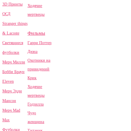
3D Принты
Ходячие
ОСД
мертвецы
Stranger things
Фильмы
& Lacoste
Гарри Поттер
Светящиеся
Дюна
футболки
Охотники на
Мерч Милли
привидений
Бобби Браун
Крик
Eleven
Ходячие
Мерч Эдди
мертвецы
Мансон
Годзилла
Мерч Mad
Чудо
Max
женщина
Футболки
Титаник