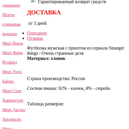
Гарантированный возврат средств
домашние
ДОСТАВКА
Шорты
от 3 дней
плюшевые
Описание
женские
Отзывы
Мерч Векна
Футболка мужская с принтом из сериала Stranger
things / Очень странные дела
Мерч Финн
Материал: хлопок
Вулфард
Мерч Уилл
Страна производства: Россия
Байерс
Состав ткани: 92% - хлопок, 8% - стрейч.
Мерч Стив
Харрингтон
Таблица размеров:
Мерч Дастин
Хендерсон
Мерч