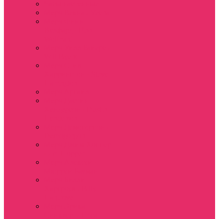
Часы настенные
Мерч Векна / Vecna
Мерч Финн
Вулфард / Finn
Wolfhard
Мерч Уилл Байерс /
Will Byers
Мерч Стив
Харрингтон / Steve
Harrington
Мерч Аргайл
Мерч Дастин
Хендерсон / Dustin
Henderson
Мерч Демогоргон /
Demogorgon
Мерч Джим Хоппер
/ Jim Hopper
Мерч Алексей /
Мюррей Бауман
Мерч Билли
Харгроув / Billy
Hargrove
Мерч Эрика
Синклер / Erica