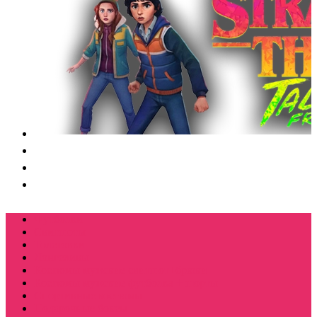
Футболки
Свитшоты
Толстовки
Лонгсливы
Костюмы мужские свитшот+брюки
Костюмы мужские футболка + шорты
Спортивные костюмы
Подарочные боксы