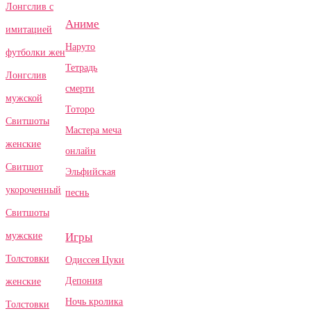
Лонгслив с
Аниме
имитацией
Наруто
футболки жен
Тетрадь
Лонгслив
смерти
мужской
Тоторо
Свитшоты
Мастера меча
женские
онлайн
Свитшот
Эльфийская
укороченный
песнь
Свитшоты
Игры
мужские
Толстовки
Одиссея Цуки
Депония
женские
Ночь кролика
Толстовки