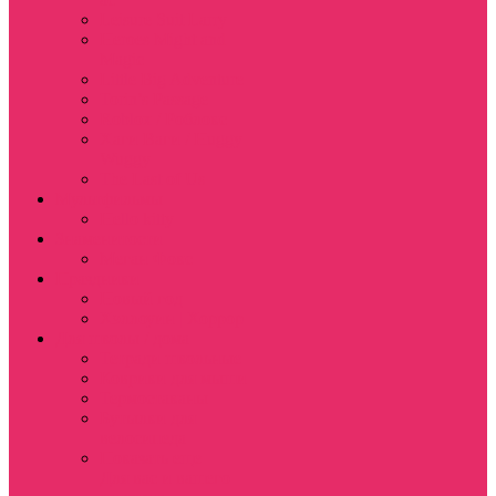
Leisure Suit Larry
Heroes Might and
Magic
Little Big Adventure
Torin’s Passage
Roblox / Роблокс
Хаги Ваги / Huggy
Wuggy
The Last of Us
Мультфильмы
Hello kitty
Знаменитости
Меган Фокс
Праздники
Новый год
Хэллоуин | Хоррор
Для школы / дома
Тетради школьные
Коврики для мыши
Термостаканы
Бутылки для
велосипеда
Показать еще
Для вас и вашего