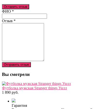
Оставить отзыв
Ваш отзыв был отправлен!
ФИО
*
Отзыв
*
Отправить отзыв
Вы смотрели
Футболка мужская Stranger things Уилл
1 890 руб.
Гарантия