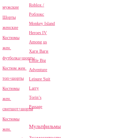
Roblox /
мужские
Роблокс
Шорты
Monkey Island
женские
Heroes IV
Костюмы
Among us
жен.
Хаги Ваги
футболка+шорты
Little Big
Костюм жен.
Adventure
топ+шорты
Leisure Suit
Larry
Костюмы
Torin’s
жен.
Passage
свитшот+шорты
Костюмы
Мультфильмы
жен.
Знаменитости