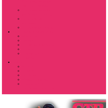
Костюмы мужские
свитшот+брюки
Костюмы мужские
футболка + шорты
Спортивные
костюмы
Подарочные боксы
Аксессуары и бижутерия
Браслеты
Брелки
Подвески и кулоны
Серьги
Показать еще
Чокеры
Разное
80-90 е
Thrasher
Доширак
Мемы, приколы
Показать еще
Футболка с крестом