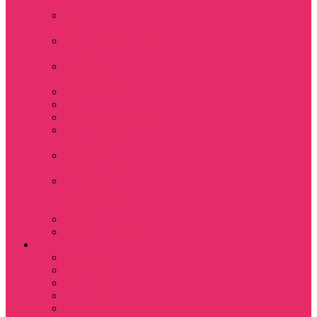
+ шорты
Костюм джоггеры +
топ
Костюмы футболка
+ шорты
Пижама женская с
шортами
Платья хлопок
Подарочные боксы
Резинки для волос
Свитшоты
укороченные
Футболки
укороченные
Футболки
укороченные
оверсайз
Шорты
Шорты плюшевые
Парням
Футболки
Свитшоты
Толстовки
Лонгсливы
Показать еще