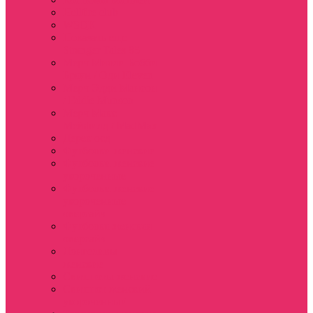
Hellfire club
WSQK
Показать еще
Stranger Tales 85
Мерч Милли Бобби
Браун / Оди Eleven
Мерч Эдди Мансон
/ Eddie Munson
Мерч Макс
Мейфилд / MadMax
Дерек осд
Футболки женские
Футболки женские
укороченные
Футболки женские
укороченные
оверсайз
Футболка женская
оверсайз
Лонгсливы
женские
Свитшоты женские
Свитшот женский
укороченный