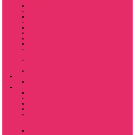
питомца
Косметички
Кружки
Ленты для ключей
Магниты
Одежда для школы
Пазлы
Подарочные боксы
Подарочные карты
Подставка под
стаканы
Подушки
декоративные
Шопперы
D&D
Дайсы
Девушкам
Футболки
Лонгсливы
Свитшоты
Толстовки
Показать еще
Спортивные
костюмы
Костюмы свитшот