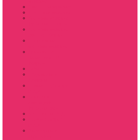
мужские
Свитшоты мужские
Толстовки мужские
Костюмы мужские
футболка + шорты
Костюмы мужские
свитшот+брюки
Спортивные
костюмы мужские
День святого
Валентина / 14
февраля
Calvari
Подземелья и
Драконы
Новый год Stranger
things
Лонгслив с
имитацией
футболки жен
3D Принты ОСД
4 сезон Stranger
things
Аксессуары и
украшения