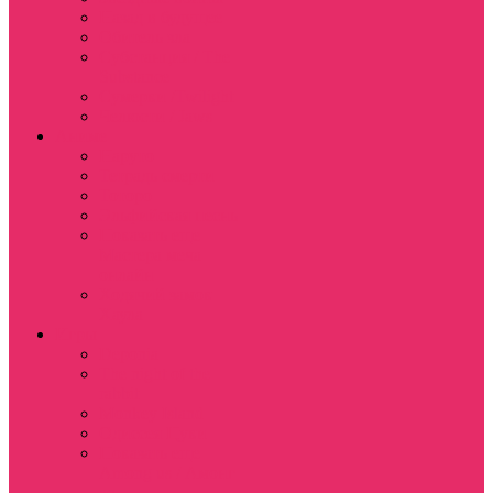
Назад в будущее
Обитель зла
Субстанция / The
Substance
Сумерки /Twilight
Челюсти / Jaws
Аниме
Наруто
Тетрадь смерти
Тоторо
Эльфийская песнь
Показать еще
Мастера меча
онлайн
Ходячий замок
Хаула
Игры
Deponia
The night of the
rabbit
Monkey Island
Одиссея Цуки
Показать еще
Among us / Амонг
ас