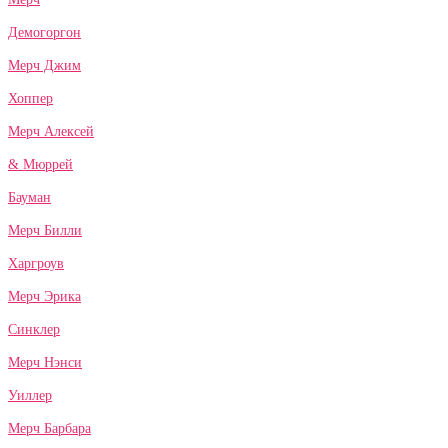
Демогоргон
Мерч Джим
Хоппер
Мерч Алексей
& Мюррей
Бауман
Мерч Билли
Харгроув
Мерч Эрика
Синклер
Мерч Нэнси
Уиллер
Мерч Барбара