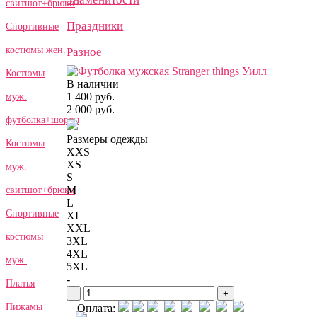
свитшот+брюки
Праздники
Спортивные
костюмы жен.
Разное
Костюмы
В наличии
1 400 руб.
муж.
2 000 руб.
футболка+шорты
Размеры одежды
Костюмы
XXS
XS
муж.
S
M
свитшот+брюки
L
Спортивные
XL
XXL
костюмы
3XL
4XL
муж.
5XL
-
Платья
-
+
Пижамы
Оплата: