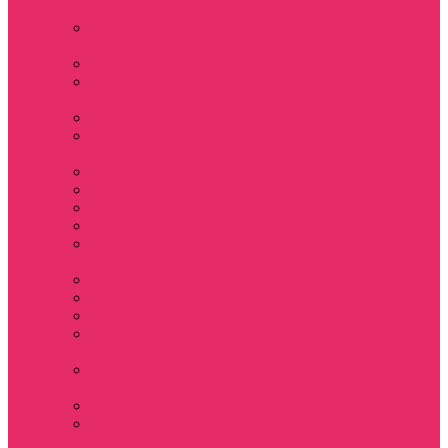
Sinclair
Мерч Барбара /
Barbara
Мерч Scoops Ahoy
Funko Stranger
things
Шопперы
Мерч Хоукинс /
Hawkins
Резинки для волос
Рюкзаки
Кружки
Термостаканы
Бутылки для
велосипеда
Тетради и блокноты
Коврики для мыши
Пазлы
Наклейки, стикеры
3D
Магниты на
холодильник
Значки
Подушки
декоративные