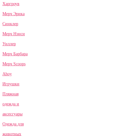
Харгроув
Мерч Эрика
Синклер
Мерч Нэнси
Уиллер
Мерч Барбара
Мерч Scoops
Ahoy
Игрушки
Пляжная
одежда и
аксессуары
Одежда для
животных