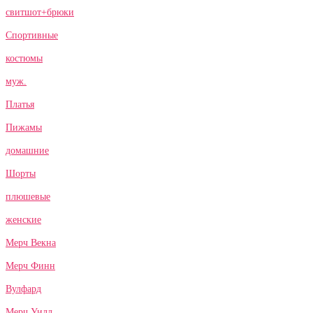
свитшот+брюки
Спортивные
костюмы
муж.
Платья
Пижамы
домашние
Шорты
плюшевые
женские
Мерч Векна
Мерч Финн
Вулфард
Мерч Уилл