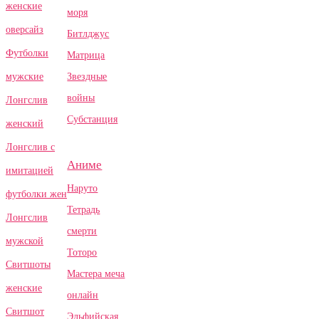
женские
моря
оверсайз
Битлджус
Футболки
Матрица
Звездные
мужские
войны
Лонгслив
Субстанция
женский
Лонгслив с
Аниме
имитацией
Наруто
футболки жен
Тетрадь
Лонгслив
смерти
мужской
Тоторо
Свитшоты
Мастера меча
женские
онлайн
Свитшот
Эльфийская