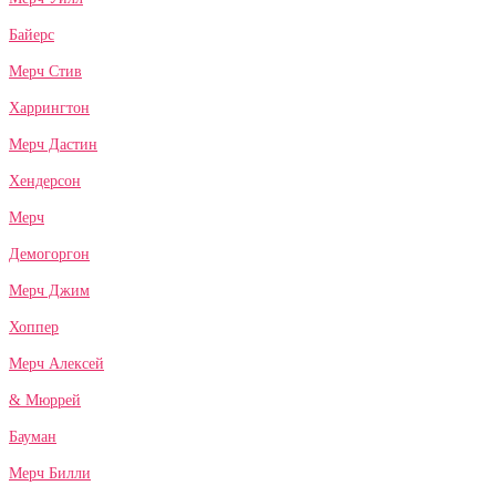
Байерс
Мерч Стив
Харрингтон
Мерч Дастин
Хендерсон
Мерч
Демогоргон
Мерч Джим
Хоппер
Мерч Алексей
& Мюррей
Бауман
Мерч Билли