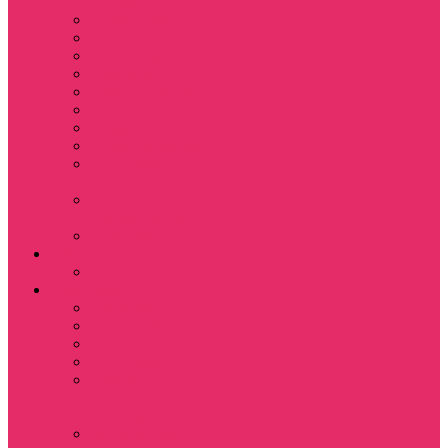
питомца
Косметички
Кружки
Ленты для ключей
Магниты
Одежда для школы
Пазлы
Подарочные боксы
Подарочные карты
Подставка под
стаканы
Подушки
декоративные
Шопперы
D&D
Дайсы
Девушкам
Футболки
Лонгсливы
Свитшоты
Толстовки
Показать еще
Спортивные
костюмы
Костюмы свитшот