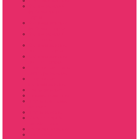
Толстовки женские
Костюм женский
футболка укороч +
шорты
Костюмы женские
футболка+шорты
Костюм женский
топ+шорты
Костюмы женские
свитшот+шорты
Костюмы женские
свитшот+брюки
Спортивные штаны
джоггеры женские
Спортивные
костюмы женские
Платья женские
Пижамы домашние
Шорты плюшевые
женские
Шорты женские
Stranger things &
Lacoste / Лакост
Футболки мужские
Лонгсливы