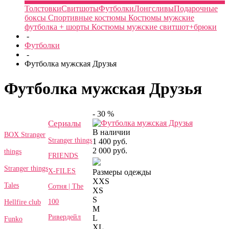
Толстовки
Свитшоты
Футболки
Лонгсливы
Подарочные
боксы
Спортивные костюмы
Костюмы мужские
футболка + шорты
Костюмы мужские свитшот+брюки
-
Футболки
-
Футболка мужская Друзья
Футболка мужская Друзья
- 30 %
Сериалы
В наличии
BOX Stranger
Stranger things
1 400 руб.
2 000 руб.
things
FRIENDS
Stranger things
X-FILES
Размеры одежды
XXS
Tales
Сотня | The
XS
S
100
Hellfire club
M
Ривердейл
L
Funko
XL