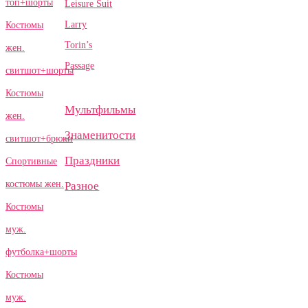
топ+шорты
Leisure Suit
Larry
Костюмы
Torin’s
жен.
Passage
свитшот+шорты
Костюмы
Мультфильмы
жен.
Знаменитости
свитшот+брюки
Праздники
Спортивные
костюмы жен.
Разное
Костюмы
муж.
футболка+шорты
Костюмы
муж.