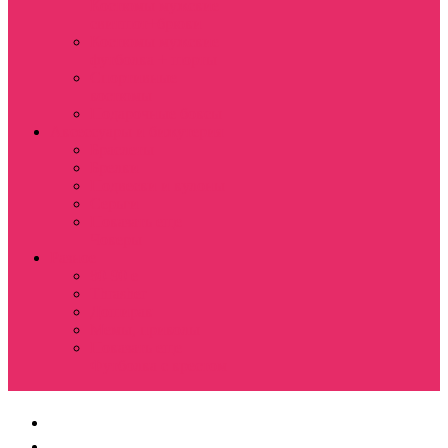
Костюмы мужские
свитшот+брюки
Костюмы мужские
футболка + шорты
Спортивные
костюмы
Подарочные боксы
Аксессуары и бижутерия
Браслеты
Брелки
Подвески и кулоны
Серьги
Показать еще
Чокеры
Разное
80-90 е
Thrasher
Доширак
Мемы, приколы
Показать еще
Футболка с крестом