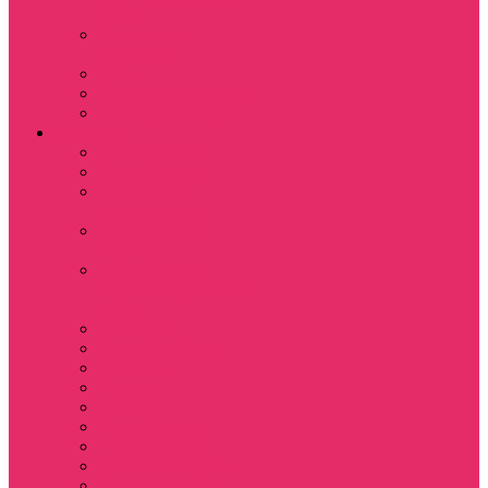
куш
Каникулы в
Мексике
Клон
Сверхъестественное
Семья Динозавров
Фильмы
Дюна / DUNE
Крик / Scream
Охотники за
привидениями
Парк Юрского
периода
Показать еще
Пираты Карибского
моря
Битлджус
Титаник / Titanic
Матрица
Хищник
Чужой
Гарри Поттер
Чудо женщина
Godzilla / Годзилла
Звездные войны