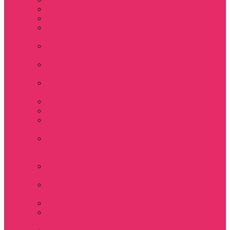
Hellfire club
WSQK
Показать еще
Stranger Tales 85
Мерч Милли Бобби
Браун / Оди Eleven
Мерч Эдди Мансон
/ Eddie Munson
Мерч Макс
Мейфилд / MadMax
Дерек осд
Футболки женские
Футболки женские
укороченные
Футболки женские
укороченные
оверсайз
Футболка женская
оверсайз
Лонгсливы
женские
Свитшоты женские
Свитшот женский
укороченный