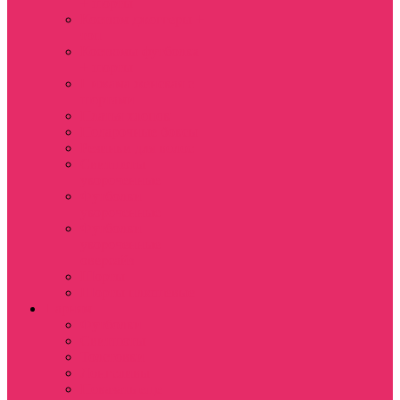
+ шорты
Костюм джоггеры +
топ
Костюмы футболка
+ шорты
Пижама женская с
шортами
Платья хлопок
Подарочные боксы
Резинки для волос
Свитшоты
укороченные
Футболки
укороченные
Футболки
укороченные
оверсайз
Шорты
Шорты плюшевые
Парням
Футболки
Свитшоты
Толстовки
Лонгсливы
Показать еще