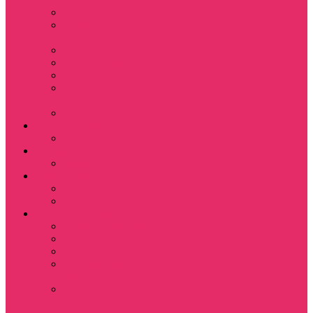
Leisure Suit Larry
Heroes Might and
Magic
Little Big Adventure
Torin’s Passage
Roblox / Роблокс
Хаги Ваги / Huggy
Wuggy
The Last of Us
Мультфильмы
Hello kitty
Знаменитости
Меган Фокс
Праздники
Новый год
Хэллоуин | Хоррор
Для школы / дома
Тетради школьные
Коврики для мыши
Термостаканы
Бутылки для
велосипеда
Показать еще
Для вас и вашего