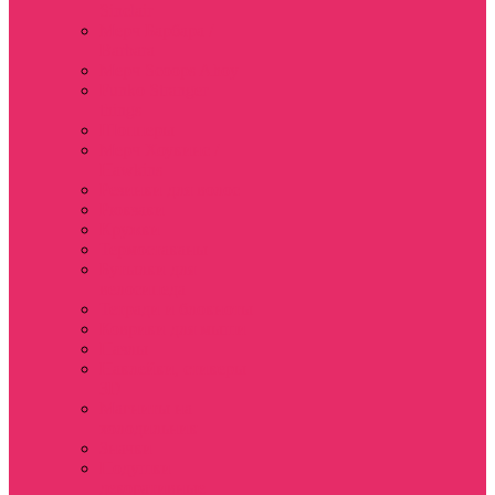
Sinclair
Мерч Барбара /
Barbara
Мерч Scoops Ahoy
Funko Stranger
things
Шопперы
Мерч Хоукинс /
Hawkins
Резинки для волос
Рюкзаки
Кружки
Термостаканы
Бутылки для
велосипеда
Тетради и блокноты
Коврики для мыши
Пазлы
Наклейки, стикеры
3D
Магниты на
холодильник
Значки
Подушки
декоративные