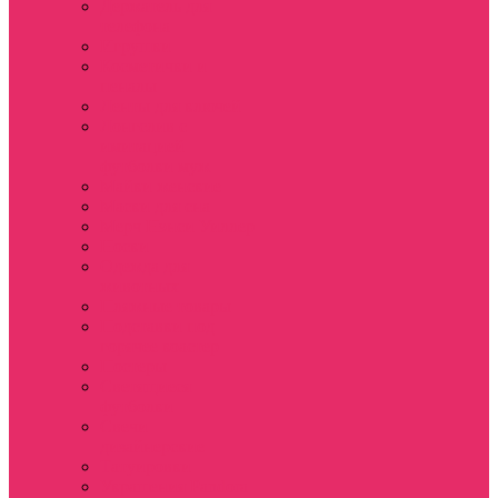
Держатель для
телефона
Игрушки
Косметички и
пеналы
Ленты для ключей
Лонгслив с
имитацией
футболки муж
Майки женские
Маски для сна
Мерч Нэнси Уиллер
Носки
Одежда для
животных
Пляжные товары
Подставки под
горячее коастер
Постеры
Светящиеся
футболки
Свечи
дизайнерские
Татуировки
Украшения Pandora