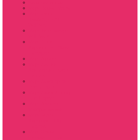
Часы настенные
Мерч Векна / Vecna
Мерч Финн
Вулфард / Finn
Wolfhard
Мерч Уилл Байерс /
Will Byers
Мерч Стив
Харрингтон / Steve
Harrington
Мерч Аргайл
Мерч Дастин
Хендерсон / Dustin
Henderson
Мерч Демогоргон /
Demogorgon
Мерч Джим Хоппер
/ Jim Hopper
Мерч Алексей /
Мюррей Бауман
Мерч Билли
Харгроув / Billy
Hargrove
Мерч Эрика
Синклер / Erica