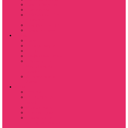
Назад в будущее
Обитель зла
Субстанция / The
Substance
Сумерки /Twilight
Челюсти / Jaws
Аниме
Наруто
Тетрадь смерти
Тоторо
Эльфийская песнь
Показать еще
Мастера меча
онлайн
Ходячий замок
Хаула
Игры
Deponia
The night of the
rabbit
Monkey Island
Одиссея Цуки
Показать еще
Among us / Амонг
ас