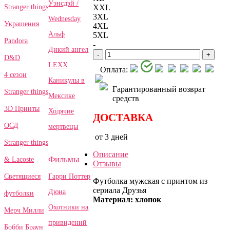
Уэнсдэй /
Stranger things
XXL
3XL
Wednesday
Украшения
4XL
Альф
5XL
Pandora
-
Дикий ангел
-
+
D&D
LEXX
Оплата:
4 сезон
Каникулы в
Гарантированный возврат
Stranger things
Мексике
средств
3D Принты
Ходячие
ДОСТАВКА
ОСД
мертвецы
от 3 дней
Stranger things
Описание
Фильмы
& Lacoste
Отзывы
Гарри Поттер
Светящиеся
Футболка мужская с принтом из
сериала Друзья
Дюна
футболки
Материал: хлопок
Охотники на
Мерч Милли
привидений
Бобби Браун