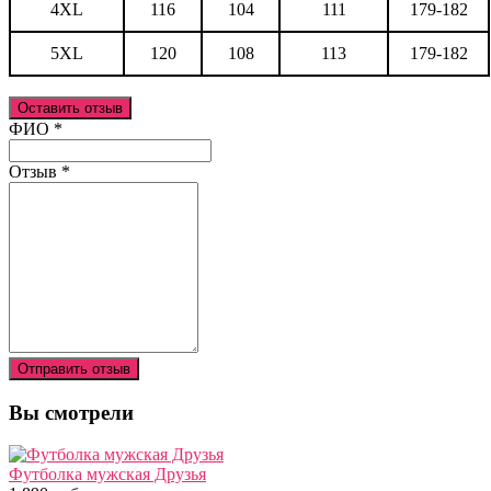
4XL
116
104
111
179-182
5XL
120
108
113
179-182
Оставить отзыв
Ваш отзыв был отправлен!
ФИО
*
Отзыв
*
Отправить отзыв
Вы смотрели
Футболка мужская Друзья