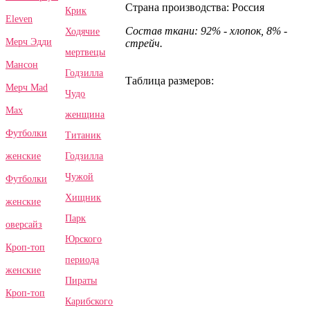
Страна производства: Россия
Крик
Eleven
Состав ткани: 92% - хлопок, 8% -
Ходячие
Мерч Эдди
стрейч.
мертвецы
Мансон
Годзилла
Таблица размеров:
Мерч Mad
Чудо
Max
женщина
Футболки
Титаник
Годзилла
женские
Чужой
Футболки
Хищник
женские
Парк
оверсайз
Юрского
Кроп-топ
периода
женские
Пираты
Кроп-топ
Карибского