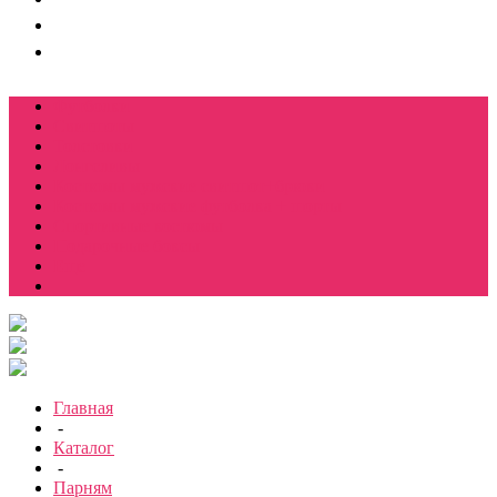
Футболки
Свитшоты
Толстовки
Лонгсливы
Костюмы мужские свитшот+брюки
Костюмы мужские футболка + шорты
Спортивные костюмы
Подарочные боксы
Еще
Главная
-
Каталог
-
Парням