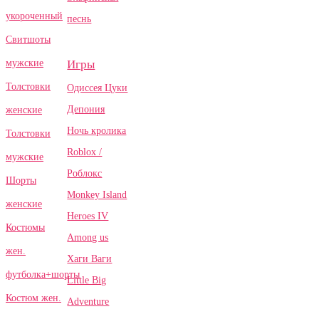
укороченный
песнь
Свитшоты
Игры
мужские
Толстовки
Одиссея Цуки
Депония
женские
Ночь кролика
Толстовки
Roblox /
мужские
Роблокс
Шорты
Monkey Island
женские
Heroes IV
Костюмы
Among us
жен.
Хаги Ваги
футболка+шорты
Little Big
Костюм жен.
Adventure