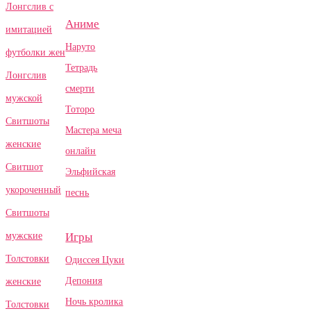
Лонгслив с
Аниме
имитацией
Наруто
футболки жен
Тетрадь
Лонгслив
смерти
мужской
Тоторо
Свитшоты
Мастера меча
женские
онлайн
Свитшот
Эльфийская
укороченный
песнь
Свитшоты
Игры
мужские
Толстовки
Одиссея Цуки
Депония
женские
Ночь кролика
Толстовки