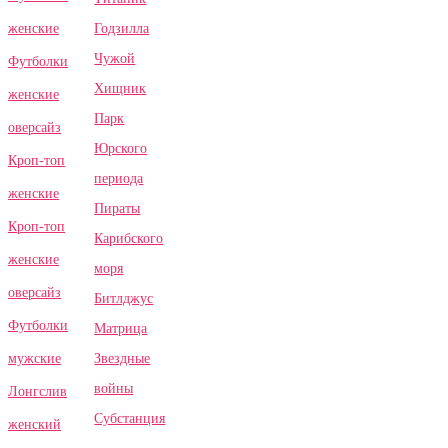
Годзилла
женские
Чужой
Футболки
Хищник
женские
Парк
оверсайз
Юрского
Кроп-топ
периода
женские
Пираты
Кроп-топ
Карибского
женские
моря
оверсайз
Битлджус
Футболки
Матрица
Звездные
мужские
войны
Лонгслив
Субстанция
женский