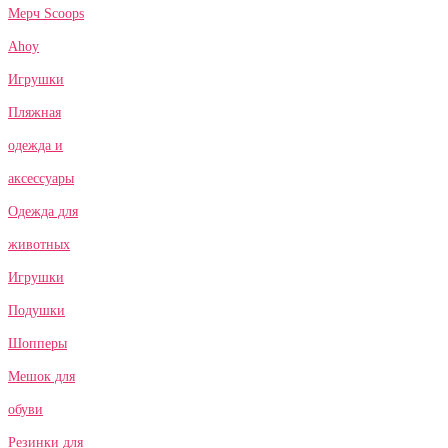
Мерч Scoops
Ahoy
Игрушки
Пляжная
одежда и
аксессуары
Одежда для
животных
Игрушки
Подушки
Шопперы
Мешок для
обуви
Резинки для