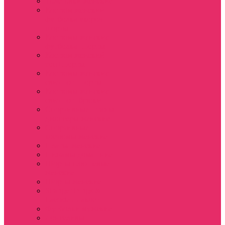
Толстовки женские
Костюм женский
футболка укороч +
шорты
Костюмы женские
футболка+шорты
Костюм женский
топ+шорты
Костюмы женские
свитшот+шорты
Костюмы женские
свитшот+брюки
Спортивные штаны
джоггеры женские
Спортивные
костюмы женские
Платья женские
Пижамы домашние
Шорты плюшевые
женские
Шорты женские
Stranger things &
Lacoste / Лакост
Футболки мужские
Лонгсливы