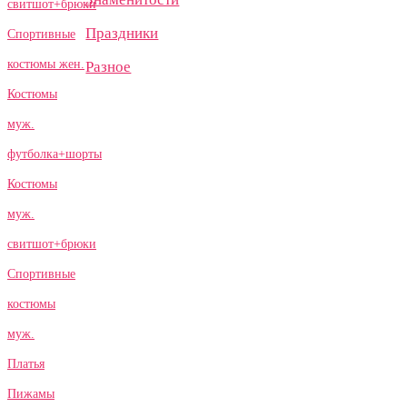
свитшот+брюки
Праздники
Спортивные
костюмы жен.
Разное
Костюмы
муж.
футболка+шорты
Костюмы
муж.
свитшот+брюки
Спортивные
костюмы
муж.
Платья
Пижамы