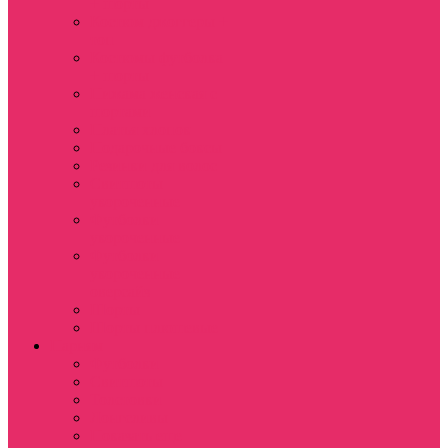
+ шорты
Костюм джоггеры +
топ
Костюмы футболка
+ шорты
Пижама женская с
шортами
Платья хлопок
Подарочные боксы
Резинки для волос
Свитшоты
укороченные
Футболки
укороченные
Футболки
укороченные
оверсайз
Шорты
Шорты плюшевые
Парням
Футболки
Свитшоты
Толстовки
Лонгсливы
Показать еще