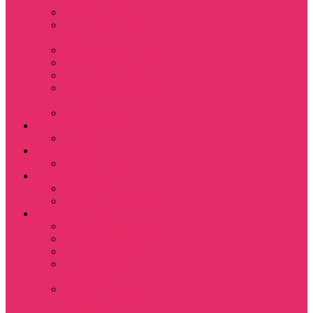
Leisure Suit Larry
Heroes Might and
Magic
Little Big Adventure
Torin’s Passage
Roblox / Роблокс
Хаги Ваги / Huggy
Wuggy
The Last of Us
Мультфильмы
Hello kitty
Знаменитости
Меган Фокс
Праздники
Новый год
Хэллоуин | Хоррор
Для школы / дома
Тетради школьные
Коврики для мыши
Термостаканы
Бутылки для
велосипеда
Показать еще
Для вас и вашего