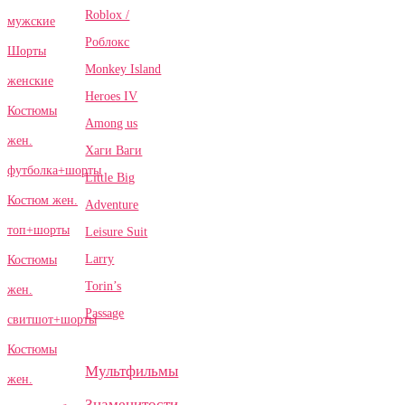
Roblox /
мужские
Роблокс
Шорты
Monkey Island
женские
Heroes IV
Костюмы
Among us
жен.
Хаги Ваги
футболка+шорты
Little Big
Костюм жен.
Adventure
топ+шорты
Leisure Suit
Larry
Костюмы
Torin’s
жен.
Passage
свитшот+шорты
Костюмы
Мультфильмы
жен.
Знаменитости