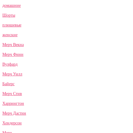
домашние
Шорты
плюшевые
женские
Мерч Векна
Мерч Финн
Вулфард
Мерч Уилл
Байерс
Мерч Стив
Харрингтон
Мерч Дастин
Хендерсон
Мерч