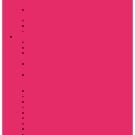
куш
Каникулы в
Мексике
Клон
Сверхъестественное
Семья Динозавров
Фильмы
Дюна / DUNE
Крик / Scream
Охотники за
привидениями
Парк Юрского
периода
Показать еще
Пираты Карибского
моря
Битлджус
Титаник / Titanic
Матрица
Хищник
Чужой
Гарри Поттер
Чудо женщина
Godzilla / Годзилла
Звездные войны