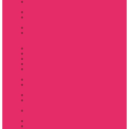
Держатель для
телефона
Игрушки
Косметички и
пеналы
Ленты для ключей
Лонгслив с
имитацией
футболки муж
Майки женские
Маски для сна
Мерч Нэнси Уиллер
Носки
Одежда для
животных
Пляжные товары
Подставки под
горячее коастер
Постеры
Светящиеся
футболки
Свечи
дизайнерские
Татуировки
Украшения Pandora