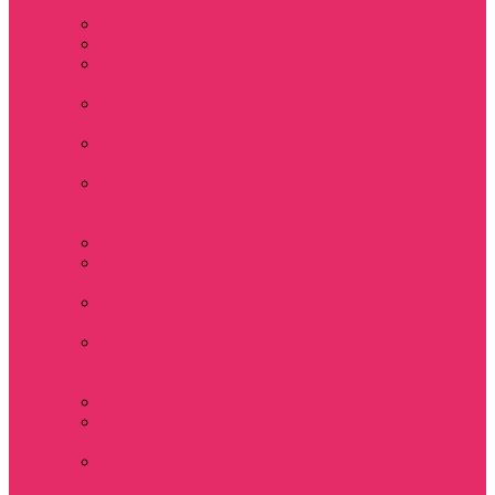
мужские
Свитшоты мужские
Толстовки мужские
Костюмы мужские
футболка + шорты
Костюмы мужские
свитшот+брюки
Спортивные
костюмы мужские
День святого
Валентина / 14
февраля
Calvari
Подземелья и
Драконы
Новый год Stranger
things
Лонгслив с
имитацией
футболки жен
3D Принты ОСД
4 сезон Stranger
things
Аксессуары и
украшения