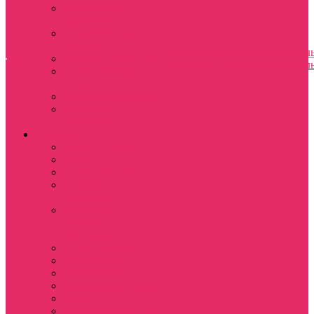
Оформление
праздника
ПОДАРОЧНЫЕ
КАРТЫ
Парням
Девушкам
Сериалы
Фил
Сюрприз за 350 руб
Парням
Девушкам
Сериалы
Фил
5 сезон Stranger
things
Акции / распродажа
Halloween /
Хэллоуин
Сериалы
Friends / Друзья
X-Files
Сотня / The 100
Riverdale /
Ривердейл
Показать еще
Уэнздэй /
Wednesday
LEXX / ЛЕКСС
ALF / Альф
Дикий ангел
Ходячие мертвецы
Fallout
One Piece| Большой