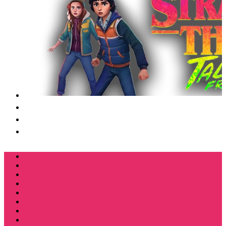
Футболки
Свитшоты
Толстовки
Лонгсливы
Костюмы мужские свитшот+брюки
Костюмы мужские футболка + шорты
Спортивные костюмы
Подарочные боксы