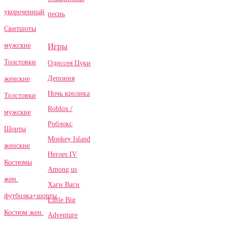
укороченный
песнь
Свитшоты
Игры
мужские
Толстовки
Одиссея Цуки
Депония
женские
Ночь кролика
Толстовки
Roblox /
мужские
Роблокс
Шорты
Monkey Island
женские
Heroes IV
Костюмы
Among us
жен.
Хаги Ваги
футболка+шорты
Little Big
Костюм жен.
Adventure