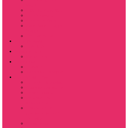
Magic
Little Big Adventure
Torin’s Passage
Roblox / Роблокс
Хаги Ваги / Huggy
Wuggy
The Last of Us
Мультфильмы
Hello kitty
Знаменитости
Меган Фокс
Праздники
Новый год
Хэллоуин | Хоррор
Для школы / дома
Тетради школьные
Коврики для мыши
Термостаканы
Бутылки для
велосипеда
Показать еще
Для вас и вашего
питомца
Косметички