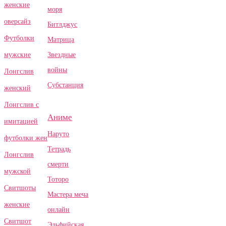
женские
моря
оверсайз
Битлджус
Футболки
Матрица
Звездные
мужские
войны
Лонгслив
Субстанция
женский
Лонгслив с
Аниме
имитацией
Наруто
футболки жен
Тетрадь
Лонгслив
смерти
мужской
Тоторо
Свитшоты
Мастера меча
женские
онлайн
Свитшот
Эльфийская