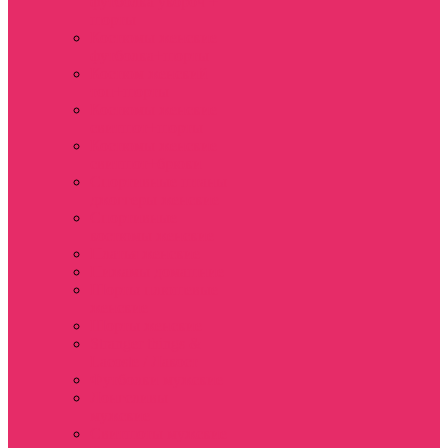
футболка укороч +
шорты
Костюмы женские
футболка+шорты
Костюм женский
топ+шорты
Костюмы женские
свитшот+шорты
Костюмы женские
свитшот+брюки
Спортивные штаны
джоггеры женские
Спортивные
костюмы женские
Платья женские
Пижамы домашние
Шорты плюшевые
женские
Шорты женские
Stranger things &
Lacoste / Лакост
Футболки мужские
Лонгсливы
мужские
Свитшоты мужские