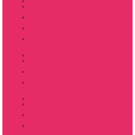
Толстовки мужские
Костюмы мужские
футболка + шорты
Костюмы мужские
свитшот+брюки
Спортивные
костюмы мужские
День святого
Валентина / 14
февраля
Calvari
Подземелья и
Драконы
Новый год Stranger
things
Лонгслив с
имитацией
футболки жен
3D Принты ОСД
4 сезон Stranger
things
Аксессуары и
украшения
Держатель для
телефона