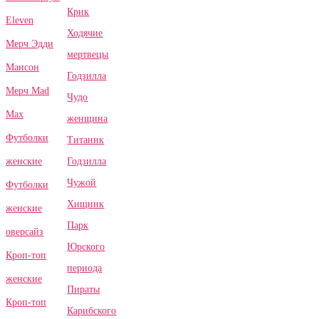
Крик
Eleven
Ходячие
Мерч Эдди
мертвецы
Мансон
Годзилла
Мерч Mad
Чудо
Max
женщина
Футболки
Титаник
Годзилла
женские
Чужой
Футболки
Хищник
женские
Парк
оверсайз
Юрского
Кроп-топ
периода
женские
Пираты
Кроп-топ
Карибского