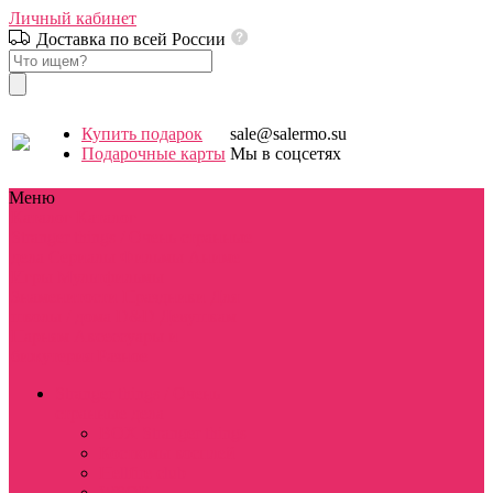
Личный кабинет
Доставка по всей России
Купить подарок
sale@salermo.su
Подарочные карты
Мы в соцсетях
Меню
Каталог
Каталог
Stranger things / Очень странные
дела
Сериалы
Фильмы
Аниме
Игры
Мультфильмы
Знаменитости
Праздники
Для
школы / дома
D&D
Девушкам
Парням
Аксессуары и
бижутерия
Разное
Stranger things / Очень
странные дела
BOX Stranger things
Костюмы косплей
Hellfire club
WSQK