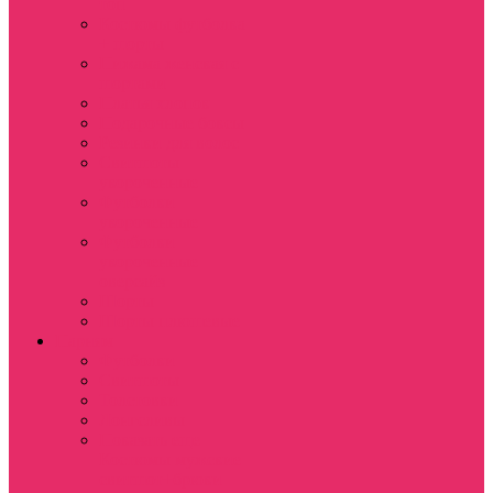
топ
Костюмы футболка
+ шорты
Пижама женская с
шортами
Платья хлопок
Подарочные боксы
Резинки для волос
Свитшоты
укороченные
Футболки
укороченные
Футболки
укороченные
оверсайз
Шорты
Шорты плюшевые
Парням
Футболки
Свитшоты
Толстовки
Лонгсливы
Показать еще
Костюмы мужские
свитшот+брюки