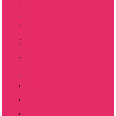
Мерч Финн
Вулфард / Finn
Wolfhard
Мерч Уилл Байерс /
Will Byers
Мерч Стив
Харрингтон / Steve
Harrington
Мерч Аргайл
Мерч Дастин
Хендерсон / Dustin
Henderson
Мерч Демогоргон /
Demogorgon
Мерч Джим Хоппер
/ Jim Hopper
Мерч Алексей /
Мюррей Бауман
Мерч Билли
Харгроув / Billy
Hargrove
Мерч Эрика
Синклер / Erica
Sinclair
Мерч Барбара /