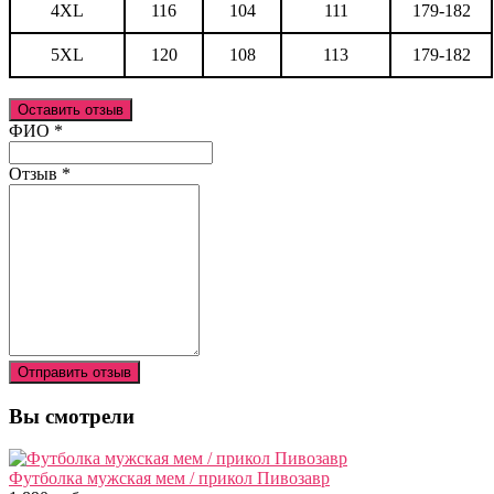
4XL
116
104
111
179-182
5XL
120
108
113
179-182
Оставить отзыв
Ваш отзыв был отправлен!
ФИО
*
Отзыв
*
Отправить отзыв
Вы смотрели
Футболка мужская мем / прикол Пивозавр