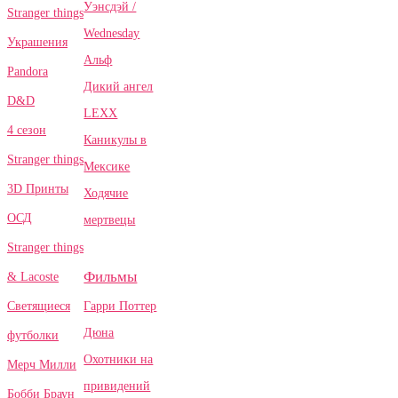
Уэнсдэй /
Stranger things
Wednesday
Украшения
Альф
Pandora
Дикий ангел
D&D
LEXX
4 сезон
Каникулы в
Stranger things
Мексике
3D Принты
Ходячие
ОСД
мертвецы
Stranger things
Фильмы
& Lacoste
Гарри Поттер
Светящиеся
Дюна
футболки
Охотники на
Мерч Милли
привидений
Бобби Браун