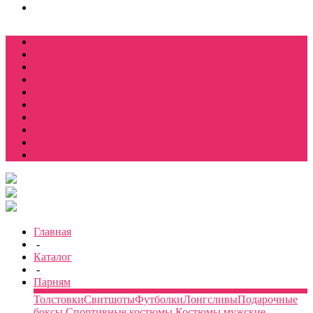
Футболки
Свитшоты
Толстовки
Лонгсливы
Костюмы мужские свитшот+брюки
Костюмы мужские футболка + шорты
Спортивные костюмы
Подарочные боксы
Еще
Главная
-
Каталог
-
Парням
Толстовки
Свитшоты
Футболки
Лонгсливы
Подарочные
боксы
Спортивные костюмы
Костюмы мужские