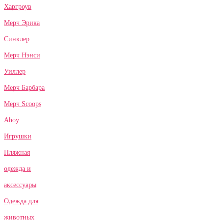
Харгроув
Мерч Эрика
Синклер
Мерч Нэнси
Уиллер
Мерч Барбара
Мерч Scoops
Ahoy
Игрушки
Пляжная
одежда и
аксессуары
Одежда для
животных