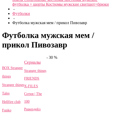
футболка + шорты
Костюмы мужские свитшот+брюки
-
Футболки
-
Футболка мужская мем / прикол Пивозавр
Футболка мужская мем /
прикол Пивозавр
- 30 %
Сериалы
BOX Stranger
Stranger things
things
FRIENDS
Stranger things
X-FILES
Tales
Сотня | The
100
Hellfire club
Ривердейл
Funko