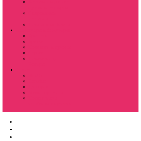
Костюмы мужские
футболка + шорты
Спортивные
костюмы
Подарочные боксы
Аксессуары и бижутерия
Браслеты
Брелки
Подвески и кулоны
Серьги
Показать еще
Чокеры
Разное
80-90 е
Thrasher
Доширак
Мемы, приколы
Показать еще
Футболка с крестом