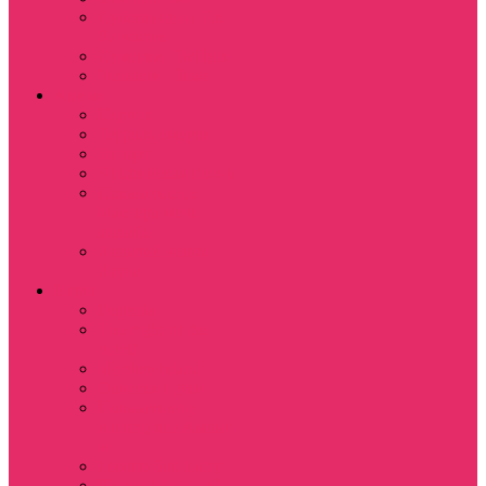
Субстанция / The
Substance
Сумерки /Twilight
Челюсти / Jaws
Аниме
Наруто
Тетрадь смерти
Тоторо
Эльфийская песнь
Показать еще
Мастера меча
онлайн
Ходячий замок
Хаула
Игры
Deponia
The night of the
rabbit
Monkey Island
Одиссея Цуки
Показать еще
Among us / Амонг
ас
Leisure Suit Larry
Heroes Might and