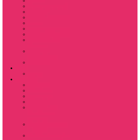
Кружки
Ленты для ключей
Магниты
Одежда для школы
Пазлы
Подарочные боксы
Подарочные карты
Подставка под
стаканы
Подушки
декоративные
Шопперы
D&D
Дайсы
Девушкам
Футболки
Лонгсливы
Свитшоты
Толстовки
Показать еще
Спортивные
костюмы
Костюмы свитшот
+ шорты
Костюм джоггеры +