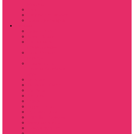
Мексике
Клон
Сверхъестественное
Семья Динозавров
Фильмы
Дюна / DUNE
Крик / Scream
Охотники за
привидениями
Парк Юрского
периода
Показать еще
Пираты Карибского
моря
Битлджус
Титаник / Titanic
Матрица
Хищник
Чужой
Гарри Поттер
Чудо женщина
Godzilla / Годзилла
Звездные войны
Назад в будущее
Обитель зла