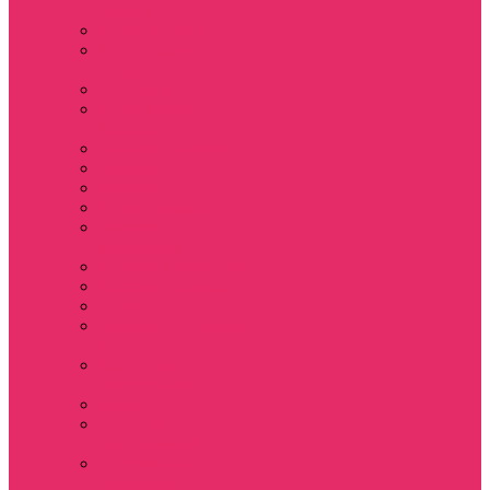
Barbara
Мерч Scoops Ahoy
Funko Stranger
things
Шопперы
Мерч Хоукинс /
Hawkins
Резинки для волос
Рюкзаки
Кружки
Термостаканы
Бутылки для
велосипеда
Тетради и блокноты
Коврики для мыши
Пазлы
Наклейки, стикеры
3D
Магниты на
холодильник
Значки
Подушки
декоративные
Оформление
праздника