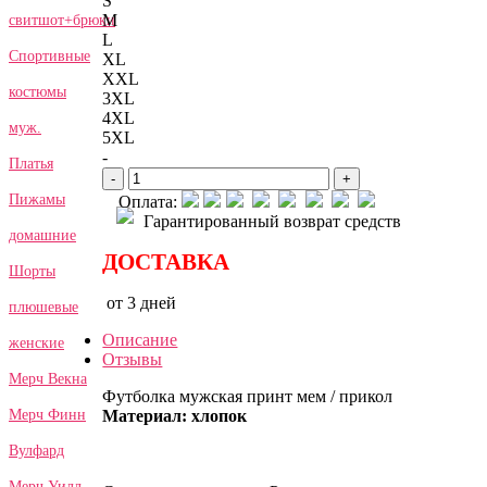
S
M
свитшот+брюки
L
Спортивные
XL
XXL
костюмы
3XL
4XL
муж.
5XL
-
Платья
-
+
Пижамы
Оплата:
Гарантированный возврат средств
домашние
ДОСТАВКА
Шорты
от 3 дней
плюшевые
Описание
женские
Отзывы
Мерч Векна
Футболка мужская принт мем / прикол
Материал: хлопок
Мерч Финн
Вулфард
Мерч Уилл