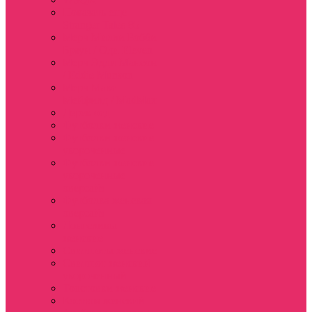
Показать еще
Stranger Tales 85
Мерч Милли Бобби
Браун / Оди Eleven
Мерч Эдди Мансон
/ Eddie Munson
Мерч Макс
Мейфилд / MadMax
Дерек осд
Футболки женские
Футболки женские
укороченные
Футболки женские
укороченные
оверсайз
Футболка женская
оверсайз
Лонгсливы
женские
Свитшоты женские
Свитшот женский
укороченный
Толстовки женские
Костюм женский