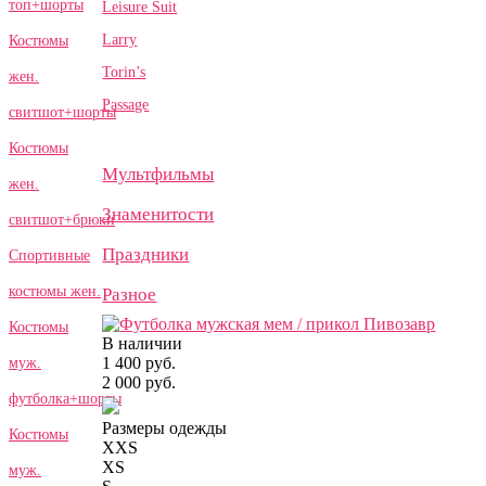
топ+шорты
Leisure Suit
Larry
Костюмы
Torin’s
жен.
Passage
свитшот+шорты
Костюмы
Мультфильмы
жен.
Знаменитости
свитшот+брюки
Праздники
Спортивные
костюмы жен.
Разное
Костюмы
В наличии
1 400 руб.
муж.
2 000 руб.
футболка+шорты
Размеры одежды
Костюмы
XXS
XS
муж.