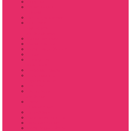
Игрушки
Косметички и
пеналы
Ленты для ключей
Лонгслив с
имитацией
футболки муж
Майки женские
Маски для сна
Мерч Нэнси Уиллер
Носки
Одежда для
животных
Пляжные товары
Подставки под
горячее коастер
Постеры
Светящиеся
футболки
Свечи
дизайнерские
Татуировки
Украшения Pandora
Часы настенные
Мерч Векна / Vecna