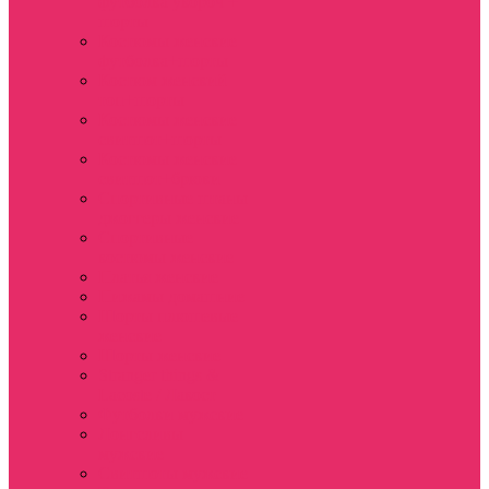
футболка укороч +
шорты
Костюмы женские
футболка+шорты
Костюм женский
топ+шорты
Костюмы женские
свитшот+шорты
Костюмы женские
свитшот+брюки
Спортивные штаны
джоггеры женские
Спортивные
костюмы женские
Платья женские
Пижамы домашние
Шорты плюшевые
женские
Шорты женские
Stranger things &
Lacoste / Лакост
Футболки мужские
Лонгсливы
мужские
Свитшоты мужские