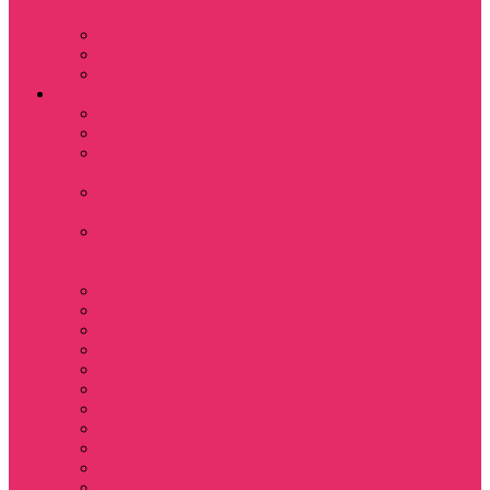
Мексике
Клон
Сверхъестественное
Семья Динозавров
Фильмы
Дюна / DUNE
Крик / Scream
Охотники за
привидениями
Парк Юрского
периода
Показать еще
Пираты Карибского
моря
Битлджус
Титаник / Titanic
Матрица
Хищник
Чужой
Гарри Поттер
Чудо женщина
Godzilla / Годзилла
Звездные войны
Назад в будущее
Обитель зла