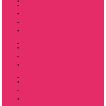
Толстовки мужские
Костюмы мужские
футболка + шорты
Костюмы мужские
свитшот+брюки
Спортивные
костюмы мужские
День святого
Валентина / 14
февраля
Calvari
Подземелья и
Драконы
Новый год Stranger
things
Лонгслив с
имитацией
футболки жен
3D Принты ОСД
4 сезон Stranger
things
Аксессуары и
украшения
Держатель для
телефона