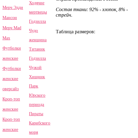
Ходячие
Мерч Эдди
Состав ткани: 92% - хлопок, 8% -
мертвецы
стрейч.
Мансон
Годзилла
Мерч Mad
Чудо
Таблица размеров:
Max
женщина
Футболки
Титаник
Годзилла
женские
Чужой
Футболки
Хищник
женские
Парк
оверсайз
Юрского
Кроп-топ
периода
женские
Пираты
Кроп-топ
Карибского
женские
моря