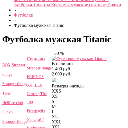
футболка + шорты
Костюмы мужские свитшот+брюки
-
Футболки
-
Футболка мужская Titanic
Футболка мужская Titanic
- 30 %
Сериалы
В наличии
BOX Stranger
Stranger things
1 400 руб.
2 000 руб.
things
FRIENDS
Stranger things
X-FILES
Размеры одежды
XXS
Tales
Сотня | The
XS
S
100
Hellfire club
M
Ривердейл
L
Funko
XL
Уэнсдэй /
Stranger things
XXL
3XL