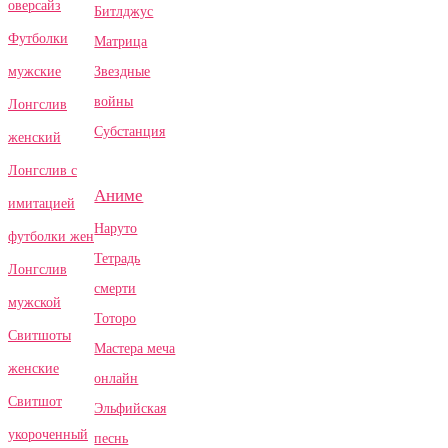
оверсайз
Битлджус
Футболки
Матрица
Звездные
мужские
войны
Лонгслив
Субстанция
женский
Лонгслив с
Аниме
имитацией
Наруто
футболки жен
Тетрадь
Лонгслив
смерти
мужской
Тоторо
Свитшоты
Мастера меча
женские
онлайн
Свитшот
Эльфийская
укороченный
песнь