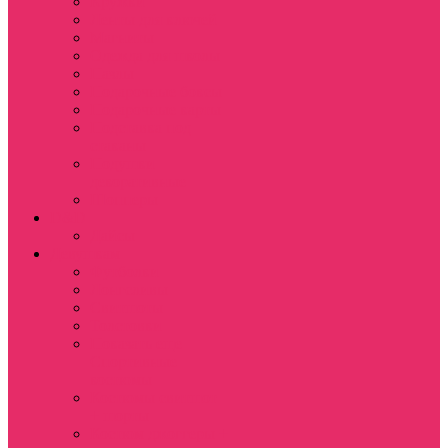
Кружки
Ленты для ключей
Магниты
Одежда для школы
Пазлы
Подарочные боксы
Подарочные карты
Подставка под
стаканы
Подушки
декоративные
Шопперы
D&D
Дайсы
Девушкам
Футболки
Лонгсливы
Свитшоты
Толстовки
Показать еще
Спортивные
костюмы
Костюмы свитшот
+ шорты
Костюм джоггеры +