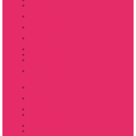
Показать еще
Stranger Tales 85
Мерч Милли Бобби
Браун / Оди Eleven
Мерч Эдди Мансон
/ Eddie Munson
Мерч Макс
Мейфилд / MadMax
Дерек осд
Футболки женские
Футболки женские
укороченные
Футболки женские
укороченные
оверсайз
Футболка женская
оверсайз
Лонгсливы
женские
Свитшоты женские
Свитшот женский
укороченный
Толстовки женские
Костюм женский