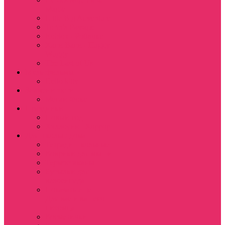
Magic
Little Big Adventure
Torin’s Passage
Roblox / Роблокс
Хаги Ваги / Huggy
Wuggy
The Last of Us
Мультфильмы
Hello kitty
Знаменитости
Меган Фокс
Праздники
Новый год
Хэллоуин | Хоррор
Для школы / дома
Тетради школьные
Коврики для мыши
Термостаканы
Бутылки для
велосипеда
Показать еще
Для вас и вашего
питомца
Косметички