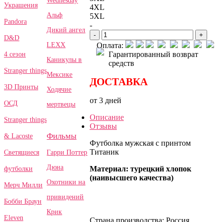
Wednesday
Украшения
4XL
Альф
5XL
Pandora
-
Дикий ангел
-
+
D&D
LEXX
Оплата:
Гарантированный возврат
4 сезон
Каникулы в
средств
Stranger things
Мексике
ДОСТАВКА
3D Принты
Ходячие
от 3 дней
ОСД
мертвецы
Описание
Stranger things
Отзывы
Фильмы
& Lacoste
Футболка мужская с принтом
Титаник
Гарри Поттер
Светящиеся
Дюна
Материал: турецкий хлопок
футболки
(наивысшего качества)
Охотники на
Мерч Милли
привидений
Бобби Браун
Крик
Eleven
Страна производства: Россия