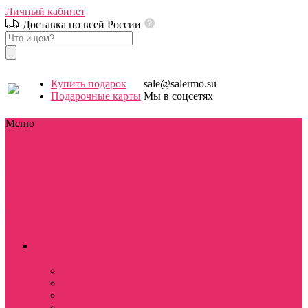
Личный кабинет
Доставка по всей России
Купить подарок
sale@salermo.su
Подарочные карты
Мы в соцсетях
Меню
Каталог
Каталог
Stranger things / Очень странные
дела
Сериалы
Фильмы
Аниме
Игры
Мультфильмы
Знаменитости
Праздники
Для
школы / дома
D&D
Девушкам
Парням
Аксессуары и
бижутерия
Разное
Stranger things / Очень
странные дела
BOX Stranger things
Костюмы косплей
Hellfire club
WSQK