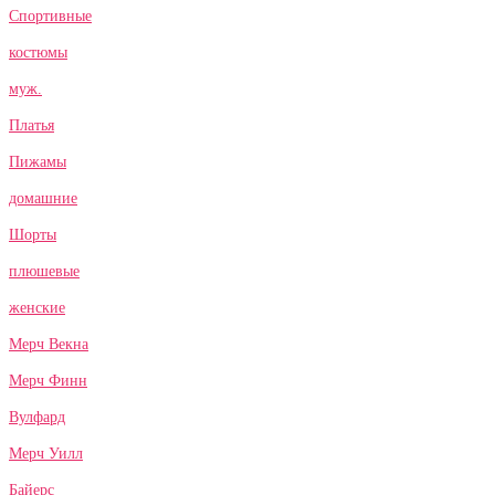
Спортивные
костюмы
муж.
Платья
Пижамы
домашние
Шорты
плюшевые
женские
Мерч Векна
Мерч Финн
Вулфард
Мерч Уилл
Байерс