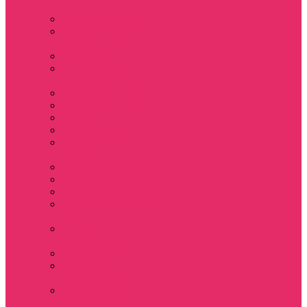
Barbara
Мерч Scoops Ahoy
Funko Stranger
things
Шопперы
Мерч Хоукинс /
Hawkins
Резинки для волос
Рюкзаки
Кружки
Термостаканы
Бутылки для
велосипеда
Тетради и блокноты
Коврики для мыши
Пазлы
Наклейки, стикеры
3D
Магниты на
холодильник
Значки
Подушки
декоративные
Оформление
праздника