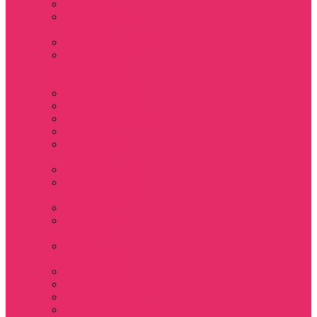
Игрушки
Косметички и
пеналы
Ленты для ключей
Лонгслив с
имитацией
футболки муж
Майки женские
Маски для сна
Мерч Нэнси Уиллер
Носки
Одежда для
животных
Пляжные товары
Подставки под
горячее коастер
Постеры
Светящиеся
футболки
Свечи
дизайнерские
Татуировки
Украшения Pandora
Часы настенные
Мерч Векна / Vecna