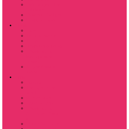
Субстанция / The
Substance
Сумерки /Twilight
Челюсти / Jaws
Аниме
Наруто
Тетрадь смерти
Тоторо
Эльфийская песнь
Показать еще
Мастера меча
онлайн
Ходячий замок
Хаула
Игры
Deponia
The night of the
rabbit
Monkey Island
Одиссея Цуки
Показать еще
Among us / Амонг
ас
Leisure Suit Larry
Heroes Might and