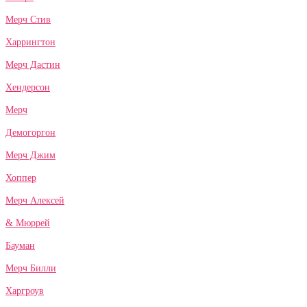
Мерч Стив
Харрингтон
Мерч Дастин
Хендерсон
Мерч
Демогоргон
Мерч Джим
Хоппер
Мерч Алексей
& Мюррей
Бауман
Мерч Билли
Харгроув