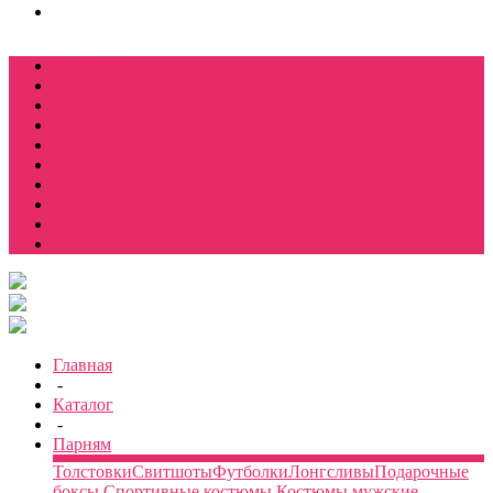
Футболки
Свитшоты
Толстовки
Лонгсливы
Костюмы мужские свитшот+брюки
Костюмы мужские футболка + шорты
Спортивные костюмы
Подарочные боксы
Еще
Главная
-
Каталог
-
Парням
Толстовки
Свитшоты
Футболки
Лонгсливы
Подарочные
боксы
Спортивные костюмы
Костюмы мужские