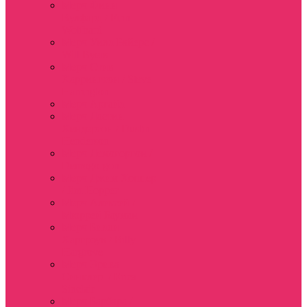
Мерч Финн
Вулфард / Finn
Wolfhard
Мерч Уилл Байерс /
Will Byers
Мерч Стив
Харрингтон / Steve
Harrington
Мерч Аргайл
Мерч Дастин
Хендерсон / Dustin
Henderson
Мерч Демогоргон /
Demogorgon
Мерч Джим Хоппер
/ Jim Hopper
Мерч Алексей /
Мюррей Бауман
Мерч Билли
Харгроув / Billy
Hargrove
Мерч Эрика
Синклер / Erica
Sinclair
Мерч Барбара /