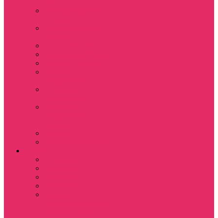
топ
Костюмы футболка
+ шорты
Пижама женская с
шортами
Платья хлопок
Подарочные боксы
Резинки для волос
Свитшоты
укороченные
Футболки
укороченные
Футболки
укороченные
оверсайз
Шорты
Шорты плюшевые
Парням
Футболки
Свитшоты
Толстовки
Лонгсливы
Показать еще
Костюмы мужские
свитшот+брюки