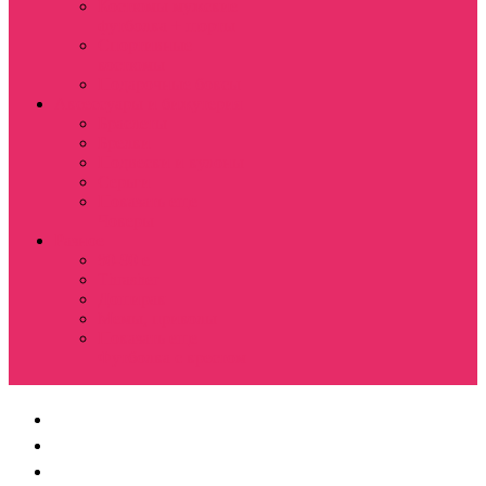
Костюмы мужские
футболка + шорты
Спортивные
костюмы
Подарочные боксы
Аксессуары и бижутерия
Браслеты
Брелки
Подвески и кулоны
Серьги
Показать еще
Чокеры
Разное
80-90 е
Thrasher
Доширак
Мемы, приколы
Показать еще
Футболка с крестом