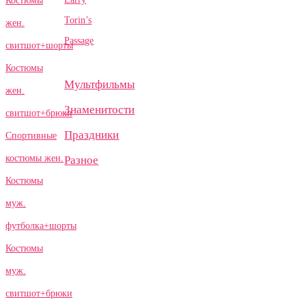
Костюмы
Torin’s
жен.
Passage
свитшот+шорты
Костюмы
Мультфильмы
жен.
Знаменитости
свитшот+брюки
Праздники
Спортивные
костюмы жен.
Разное
Костюмы
муж.
футболка+шорты
Костюмы
муж.
свитшот+брюки