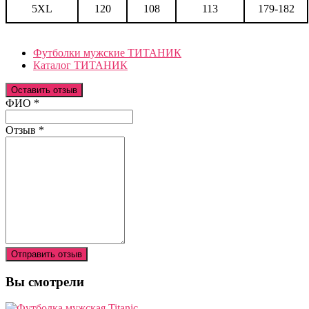
5XL
120
108
113
179-182
Футболки мужские ТИТАНИК
Каталог ТИТАНИК
Оставить отзыв
Ваш отзыв был отправлен!
ФИО
*
Отзыв
*
Отправить отзыв
Вы смотрели