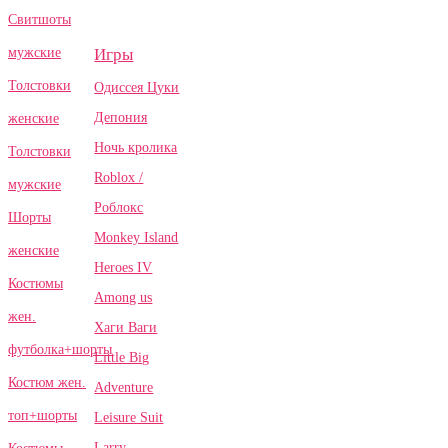
Свитшоты
Игры
мужские
Толстовки
Одиссея Цуки
Депония
женские
Ночь кролика
Толстовки
Roblox /
мужские
Роблокс
Шорты
Monkey Island
женские
Heroes IV
Костюмы
Among us
жен.
Хаги Ваги
футболка+шорты
Little Big
Костюм жен.
Adventure
топ+шорты
Leisure Suit
Larry