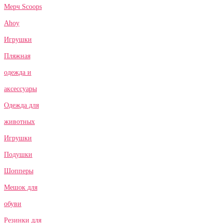
Мерч Scoops
Ahoy
Игрушки
Пляжная
одежда и
аксессуары
Одежда для
животных
Игрушки
Подушки
Шопперы
Мешок для
обуви
Резинки для