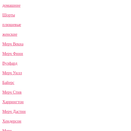
домашние
Шорты
плюшевые
женские
Мерч Векна
Мерч Финн
Вулфард
Мерч Уилл
Байерс
Мерч Стив
Харрингтон
Мерч Дастин
Хендерсон
Мерч