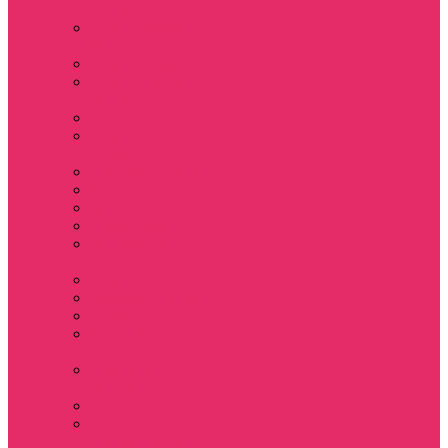
Sinclair
Мерч Барбара /
Barbara
Мерч Scoops Ahoy
Funko Stranger
things
Шопперы
Мерч Хоукинс /
Hawkins
Резинки для волос
Рюкзаки
Кружки
Термостаканы
Бутылки для
велосипеда
Тетради и блокноты
Коврики для мыши
Пазлы
Наклейки, стикеры
3D
Магниты на
холодильник
Значки
Подушки
декоративные