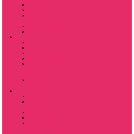
Назад в будущее
Обитель зла
Субстанция / The
Substance
Сумерки /Twilight
Челюсти / Jaws
Аниме
Наруто
Тетрадь смерти
Тоторо
Эльфийская песнь
Показать еще
Мастера меча
онлайн
Ходячий замок
Хаула
Игры
Deponia
The night of the
rabbit
Monkey Island
Одиссея Цуки
Показать еще
Among us / Амонг
ас