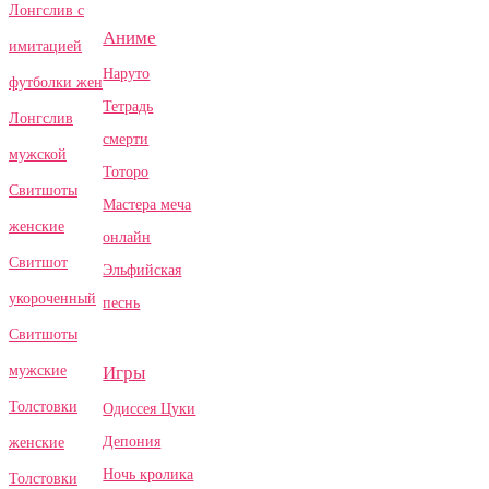
Лонгслив с
Аниме
имитацией
Наруто
футболки жен
Тетрадь
Лонгслив
смерти
мужской
Тоторо
Свитшоты
Мастера меча
женские
онлайн
Свитшот
Эльфийская
укороченный
песнь
Свитшоты
Игры
мужские
Толстовки
Одиссея Цуки
Депония
женские
Ночь кролика
Толстовки