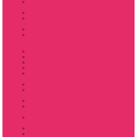
Держатель для
телефона
Игрушки
Косметички и
пеналы
Ленты для ключей
Лонгслив с
имитацией
футболки муж
Майки женские
Маски для сна
Мерч Нэнси Уиллер
Носки
Одежда для
животных
Пляжные товары
Подставки под
горячее коастер
Постеры
Светящиеся
футболки
Свечи
дизайнерские
Татуировки
Украшения Pandora