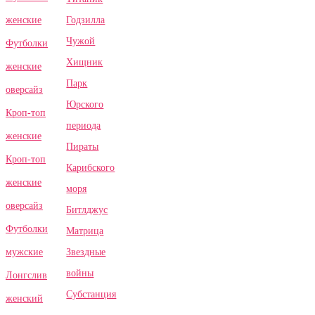
Годзилла
женские
Чужой
Футболки
Хищник
женские
Парк
оверсайз
Юрского
Кроп-топ
периода
женские
Пираты
Кроп-топ
Карибского
женские
моря
оверсайз
Битлджус
Футболки
Матрица
Звездные
мужские
войны
Лонгслив
Субстанция
женский