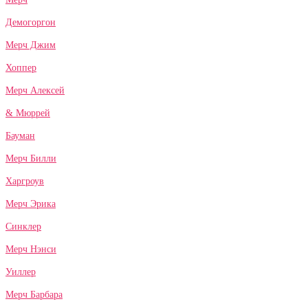
Демогоргон
Мерч Джим
Хоппер
Мерч Алексей
& Мюррей
Бауман
Мерч Билли
Харгроув
Мерч Эрика
Синклер
Мерч Нэнси
Уиллер
Мерч Барбара