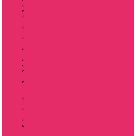
Hellfire club
WSQK
Показать еще
Stranger Tales 85
Мерч Милли Бобби
Браун / Оди Eleven
Мерч Эдди Мансон
/ Eddie Munson
Мерч Макс
Мейфилд / MadMax
Дерек осд
Футболки женские
Футболки женские
укороченные
Футболки женские
укороченные
оверсайз
Футболка женская
оверсайз
Лонгсливы
женские
Свитшоты женские
Свитшот женский
укороченный