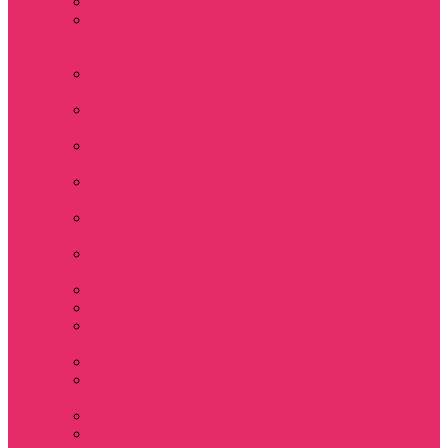
Толстовки женские
Костюм женский
футболка укороч +
шорты
Костюмы женские
футболка+шорты
Костюм женский
топ+шорты
Костюмы женские
свитшот+шорты
Костюмы женские
свитшот+брюки
Спортивные штаны
джоггеры женские
Спортивные
костюмы женские
Платья женские
Пижамы домашние
Шорты плюшевые
женские
Шорты женские
Stranger things &
Lacoste / Лакост
Футболки мужские
Лонгсливы