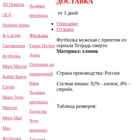
ДОСТАВКА
3D Принты
Ходячие
от 3 дней
ОСД
мертвецы
Описание
Stranger things
Отзывы
Фильмы
& Lacoste
Футболка мужская с принтом из
сериала Тетрадь смерти
Гарри Поттер
Светящиеся
Материал: хлопок
Дюна
футболки
Охотники на
Мерч Милли
Страна производства: Россия
привидений
Бобби Браун
Крик
Состав ткани: 92% - хлопок, 8% -
Eleven
стрейч.
Ходячие
Мерч Эдди
мертвецы
Таблица размеров:
Мансон
Годзилла
Мерч Mad
Чудо
Max
женщина
Футболки
Титаник