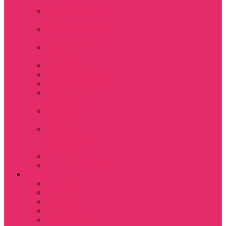
+ шорты
Костюм джоггеры +
топ
Костюмы футболка
+ шорты
Пижама женская с
шортами
Платья хлопок
Подарочные боксы
Резинки для волос
Свитшоты
укороченные
Футболки
укороченные
Футболки
укороченные
оверсайз
Шорты
Шорты плюшевые
Парням
Футболки
Свитшоты
Толстовки
Лонгсливы
Показать еще