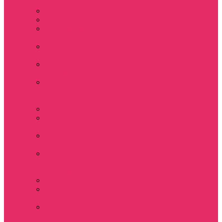
мужские
Свитшоты мужские
Толстовки мужские
Костюмы мужские
футболка + шорты
Костюмы мужские
свитшот+брюки
Спортивные
костюмы мужские
День святого
Валентина / 14
февраля
Calvari
Подземелья и
Драконы
Новый год Stranger
things
Лонгслив с
имитацией
футболки жен
3D Принты ОСД
4 сезон Stranger
things
Аксессуары и
украшения