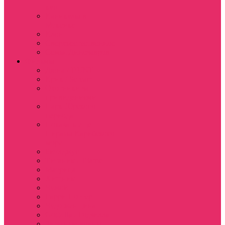
куш
Каникулы в
Мексике
Клон
Сверхъестественное
Семья Динозавров
Фильмы
Дюна / DUNE
Крик / Scream
Охотники за
привидениями
Парк Юрского
периода
Показать еще
Пираты Карибского
моря
Битлджус
Титаник / Titanic
Матрица
Хищник
Чужой
Гарри Поттер
Чудо женщина
Godzilla / Годзилла
Звездные войны