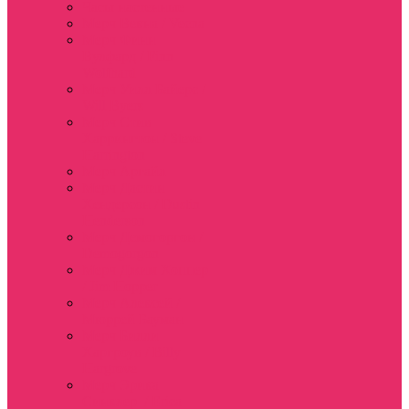
Часы настенные
Мерч Векна / Vecna
Мерч Финн
Вулфард / Finn
Wolfhard
Мерч Уилл Байерс /
Will Byers
Мерч Стив
Харрингтон / Steve
Harrington
Мерч Аргайл
Мерч Дастин
Хендерсон / Dustin
Henderson
Мерч Демогоргон /
Demogorgon
Мерч Джим Хоппер
/ Jim Hopper
Мерч Алексей /
Мюррей Бауман
Мерч Билли
Харгроув / Billy
Hargrove
Мерч Эрика
Синклер / Erica