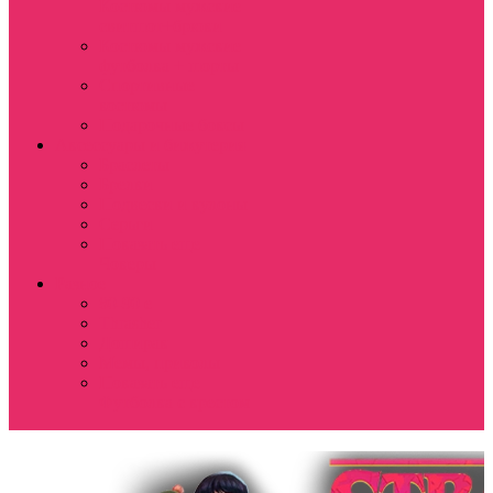
Костюмы мужские
свитшот+брюки
Костюмы мужские
футболка + шорты
Спортивные
костюмы
Подарочные боксы
Аксессуары и бижутерия
Браслеты
Брелки
Подвески и кулоны
Серьги
Показать еще
Чокеры
Разное
80-90 е
Thrasher
Доширак
Мемы, приколы
Показать еще
Футболка с крестом