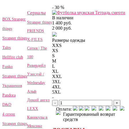
- 30 %
Сериалы
В наличии
BOX Stranger
Stranger things
1 400 руб.
2 000 руб.
things
FRIENDS
Stranger things
X-FILES
Размеры одежды
XXS
Tales
Сотня | The
XS
S
100
Hellfire club
M
Ривердейл
L
Funko
XL
Уэнсдэй /
Stranger things
XXL
3XL
Wednesday
Украшения
4XL
Альф
5XL
Pandora
-
Дикий ангел
-
+
D&D
LEXX
Оплата:
Гарантированный возврат
4 сезон
Каникулы в
средств
Stranger things
Мексике