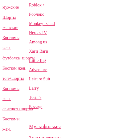
Roblox /
мужские
Роблокс
Шорты
Monkey Island
женские
Heroes IV
Костюмы
Among us
жен.
Хаги Ваги
футболка+шорты
Little Big
Костюм жен.
Adventure
топ+шорты
Leisure Suit
Larry
Костюмы
Torin’s
жен.
Passage
свитшот+шорты
Костюмы
Мультфильмы
жен.
Знаменитости