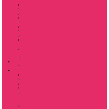
питомца
Косметички
Кружки
Ленты для ключей
Магниты
Одежда для школы
Пазлы
Подарочные боксы
Подарочные карты
Подставка под
стаканы
Подушки
декоративные
Шопперы
D&D
Дайсы
Девушкам
Футболки
Лонгсливы
Свитшоты
Толстовки
Показать еще
Спортивные
костюмы
Костюмы свитшот