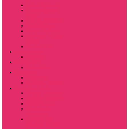
Leisure Suit Larry
Heroes Might and
Magic
Little Big Adventure
Torin’s Passage
Roblox / Роблокс
Хаги Ваги / Huggy
Wuggy
The Last of Us
Мультфильмы
Hello kitty
Знаменитости
Меган Фокс
Праздники
Новый год
Хэллоуин | Хоррор
Для школы / дома
Тетради школьные
Коврики для мыши
Термостаканы
Бутылки для
велосипеда
Показать еще
Для вас и вашего