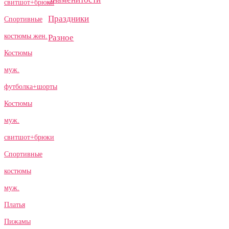
свитшот+брюки
Праздники
Спортивные
костюмы жен.
Разное
Костюмы
муж.
футболка+шорты
Костюмы
муж.
свитшот+брюки
Спортивные
костюмы
муж.
Платья
Пижамы