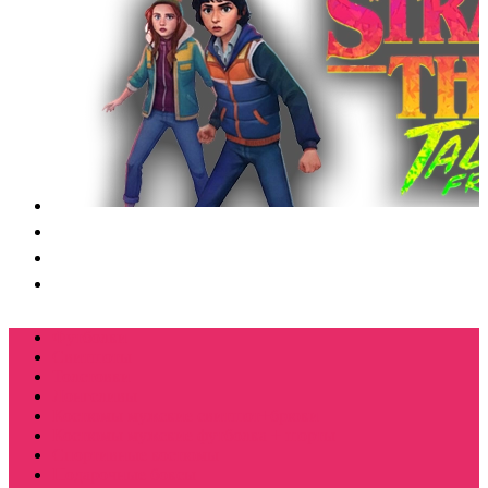
Футболки
Свитшоты
Толстовки
Лонгсливы
Костюмы мужские свитшот+брюки
Костюмы мужские футболка + шорты
Спортивные костюмы
Подарочные боксы