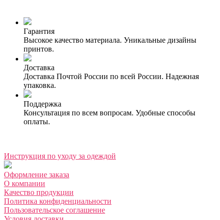
Гарантия
Высокое качество материала. Уникальные дизайны
принтов.
Доставка
Доставка Почтой России по всей России. Надежная
упаковка.
Поддержка
Консультация по всем вопросам. Удобные способы
оплаты.
Инструкция по уходу за одеждой
Оформление заказа
О компании
Качество продукции
Политика конфиденциальности
Пользовательское соглашение
Условия доставки