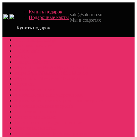
Купить подарок
sale@salermo.su
Подарочные карты
Мы в соцсетях
Купить подарок
BOX Stranger things
Костюмы косплей
Hellfire club
WSQK
Stranger Tales 85
Мерч Милли Бобби Браун / Оди Eleven
Мерч Эдди Мансон / Eddie Munson
Мерч Макс Мейфилд / MadMax
Дерек осд
Футболки женские
Футболки женские укороченные
Футболки женские укороченные оверсайз
Футболка женская оверсайз
Лонгсливы женские
Свитшоты женские
Свитшот женский укороченный
Толстовки женские
Костюм женский футболка укороч + шорты