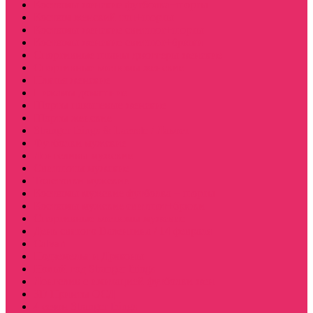
Костюмы женские футболка+шорты
Костюм женский топ+шорты
Костюмы женские свитшот+шорты
Костюмы женские свитшот+брюки
Спортивные штаны джоггеры женские
Спортивные костюмы женские
Платья женские
Пижамы домашние
Шорты плюшевые женские
Шорты женские
Stranger things & Lacoste / Лакост
Футболки мужские
Лонгсливы мужские
Свитшоты мужские
Толстовки мужские
Костюмы мужские футболка + шорты
Костюмы мужские свитшот+брюки
Спортивные костюмы мужские
День святого Валентина / 14 февраля
Calvari
Подземелья и Драконы
Новый год Stranger things
Лонгслив с имитацией футболки жен
3D Принты ОСД
4 сезон Stranger things