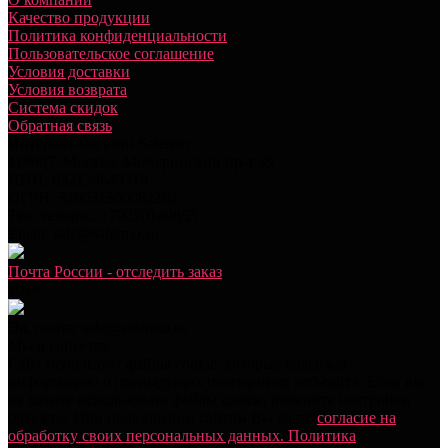
Качество продукции
Политика конфиденциальности
Пользовательское соглашение
Условия доставки
Условия возврата
Система скидок
Обратная связь
Интернет-магазин Salermo
119607
,
Москва
,
Мичуринский пр-т 39
ИНН:
632134649318
ОГРН:
320631300082202
Тел. технич.:
+79270140853
Email:
sale@salermo.su
Почта России - отследить заказ
2026
Эл. почта: sale@salermo.su
Мы в соцсетях
Сайт использует файлы cookie, которые содержат
информацию о предыдущих посещениях веб-сайта. Если вы
не хотите использовать файлы cookie, измените настройки
браузера. При пользовании сайтом Вы даете
согласие на
обработку своих персональных данных.
Политика