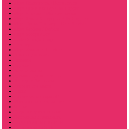
Мерч Демогоргон / Demogorgon
Мерч Джим Хоппер / Jim Hopper
Мерч Алексей / Мюррей Бауман
Мерч Билли Харгроув / Billy Hargrove
Мерч Эрика Синклер / Erica Sinclair
Мерч Барбара / Barbara
Мерч Scoops Ahoy
Funko Stranger things
Шопперы
Мерч Хоукинс / Hawkins
Резинки для волос
Рюкзаки
Кружки
Термостаканы
Бутылки для велосипеда
Тетради и блокноты
Коврики для мыши
Пазлы
Наклейки, стикеры 3D
Магниты на холодильник
Значки
Подушки декоративные
Оформление праздника
ПОДАРОЧНЫЕ КАРТЫ
Сюрприз за 350 руб