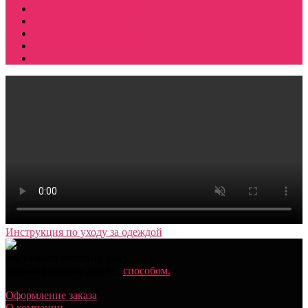
5 сезон Stranger things
Акции / распродажа
Halloween / Хэллоуин
Еще
Инструкция по уходу за одеждой
Вы можете оплатить покупки
любым удобным для вас
способом.
Оформление заказа
О компании