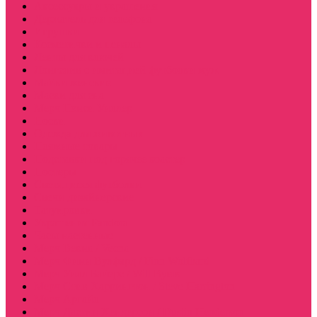
Аксессуары и украшения
Держатель для телефона
Игрушки
Косметички и пеналы
Ленты для ключей
Лонгслив с имитацией футболки муж
Майки женские
Маски для сна
Мерч Нэнси Уиллер
Носки
Одежда для животных
Пляжные товары
Подставки под горячее коастер
Постеры
Светящиеся футболки
Свечи дизайнерские
Татуировки
Украшения Pandora
Часы настенные
Мерч Векна / Vecna
Мерч Финн Вулфард / Finn Wolfhard
Мерч Уилл Байерс / Will Byers
Мерч Стив Харрингтон / Steve Harrington
Мерч Аргайл
Мерч Дастин Хендерсон / Dustin Henderson