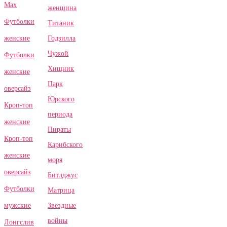
Max
женщина
Футболки
Титаник
Годзилла
женские
Чужой
Футболки
Хищник
женские
Парк
оверсайз
Юрского
Кроп-топ
периода
женские
Пираты
Кроп-топ
Карибского
женские
моря
оверсайз
Битлджус
Футболки
Матрица
Звездные
мужские
войны
Лонгслив