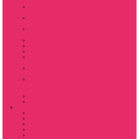
+ шорты
Костюм джоггеры +
топ
Костюмы футболка
+ шорты
Пижама женская с
шортами
Платья хлопок
Подарочные боксы
Резинки для волос
Свитшоты
укороченные
Футболки
укороченные
Футболки
укороченные
оверсайз
Шорты
Шорты плюшевые
Парням
Футболки
Свитшоты
Толстовки
Лонгсливы
Показать еще