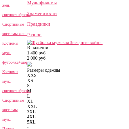
Мультфильмы
жен.
Знаменитости
свитшот+брюки
Праздники
Спортивные
костюмы жен.
Разное
Костюмы
В наличии
1 400 руб.
муж.
2 000 руб.
футболка+шорты
Размеры одежды
Костюмы
XXS
XS
муж.
S
M
свитшот+брюки
L
Спортивные
XL
XXL
костюмы
3XL
4XL
муж.
5XL
-
Платья