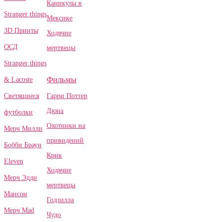
Каникулы в
Stranger things
Мексике
3D Принты
Ходячие
ОСД
мертвецы
Stranger things
Фильмы
& Lacoste
Гарри Поттер
Светящиеся
Дюна
футболки
Охотники на
Мерч Милли
привидений
Бобби Браун
Крик
Eleven
Ходячие
Мерч Эдди
мертвецы
Мансон
Годзилла
Мерч Mad
Чудо