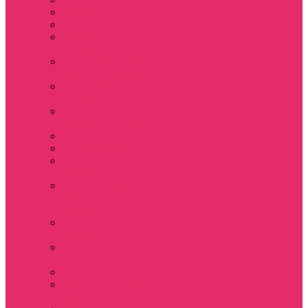
Hellfire club
WSQK
Показать еще
Stranger Tales 85
Мерч Милли Бобби
Браун / Оди Eleven
Мерч Эдди Мансон
/ Eddie Munson
Мерч Макс
Мейфилд / MadMax
Дерек осд
Футболки женские
Футболки женские
укороченные
Футболки женские
укороченные
оверсайз
Футболка женская
оверсайз
Лонгсливы
женские
Свитшоты женские
Свитшот женский
укороченный