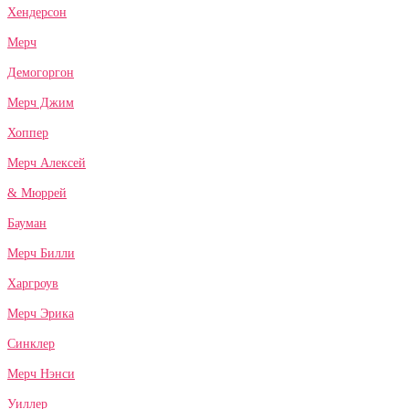
Хендерсон
Мерч
Демогоргон
Мерч Джим
Хоппер
Мерч Алексей
& Мюррей
Бауман
Мерч Билли
Харгроув
Мерч Эрика
Синклер
Мерч Нэнси
Уиллер