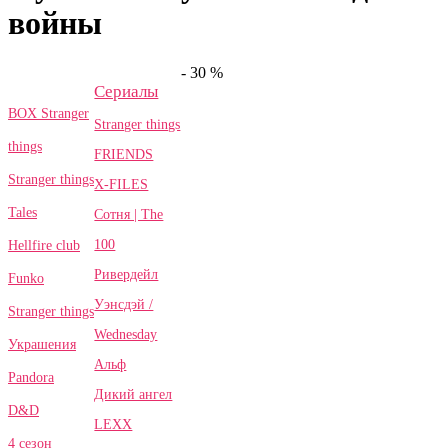
войны
- 30 %
Сериалы
BOX Stranger
Stranger things
things
FRIENDS
Stranger things
X-FILES
Tales
Сотня | The
100
Hellfire club
Ривердейл
Funko
Уэнсдэй /
Stranger things
Wednesday
Украшения
Альф
Pandora
Дикий ангел
D&D
LEXX
4 сезон