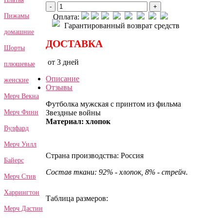
-
+
Пижамы
Оплата:
Гарантированный возврат средств
домашние
ДОСТАВКА
Шорты
от 3 дней
плюшевые
Описание
женские
Отзывы
Мерч Векна
Футболка мужская с принтом из фильма
Звездные войны
Мерч Финн
Материал: хлопок
Вулфард
Мерч Уилл
Страна производства: Россия
Байерс
Состав ткани: 92% - хлопок, 8% - стрейч.
Мерч Стив
Харрингтон
Таблица размеров:
Мерч Дастин