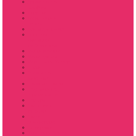
Держатель для
телефона
Игрушки
Косметички и
пеналы
Ленты для ключей
Лонгслив с
имитацией
футболки муж
Майки женские
Маски для сна
Мерч Нэнси Уиллер
Носки
Одежда для
животных
Пляжные товары
Подставки под
горячее коастер
Постеры
Светящиеся
футболки
Свечи
дизайнерские
Татуировки
Украшения Pandora