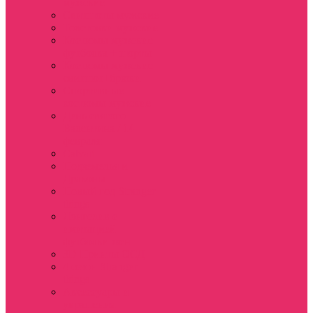
мужские
Свитшоты мужские
Толстовки мужские
Костюмы мужские
футболка + шорты
Костюмы мужские
свитшот+брюки
Спортивные
костюмы мужские
День святого
Валентина / 14
февраля
Calvari
Подземелья и
Драконы
Новый год Stranger
things
Лонгслив с
имитацией
футболки жен
3D Принты ОСД
4 сезон Stranger
things
Аксессуары и
украшения