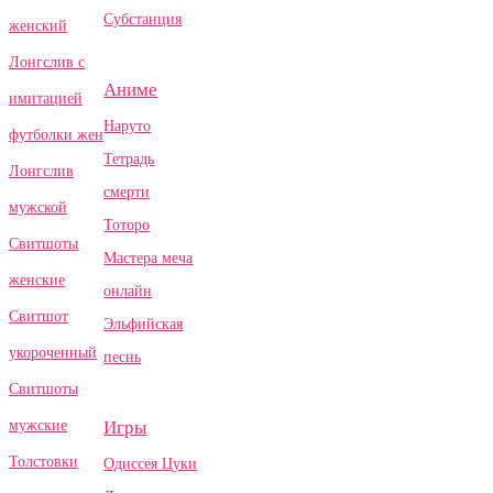
Субстанция
женский
Лонгслив с
Аниме
имитацией
Наруто
футболки жен
Тетрадь
Лонгслив
смерти
мужской
Тоторо
Свитшоты
Мастера меча
женские
онлайн
Свитшот
Эльфийская
укороченный
песнь
Свитшоты
Игры
мужские
Толстовки
Одиссея Цуки