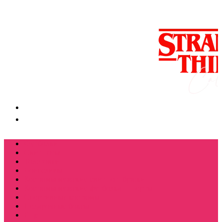
Футболки
Свитшоты
Толстовки
Лонгсливы
Костюмы мужские свитшот+брюки
Костюмы мужские футболка + шорты
Спортивные костюмы
Подарочные боксы
Еще