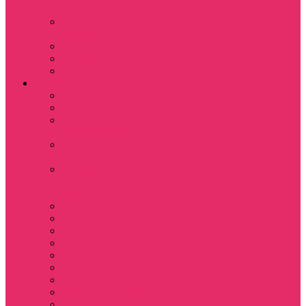
куш
Каникулы в
Мексике
Клон
Сверхъестественное
Семья Динозавров
Фильмы
Дюна / DUNE
Крик / Scream
Охотники за
привидениями
Парк Юрского
периода
Показать еще
Пираты Карибского
моря
Битлджус
Титаник / Titanic
Матрица
Хищник
Чужой
Гарри Поттер
Чудо женщина
Godzilla / Годзилла
Звездные войны