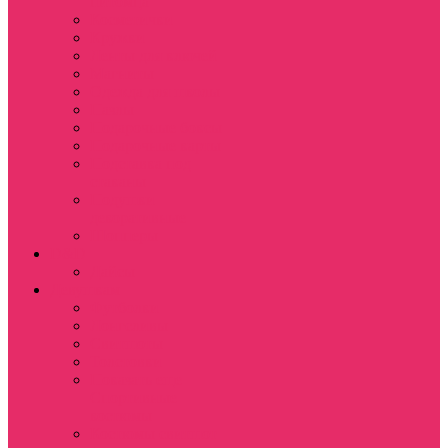
питомца
Косметички
Кружки
Ленты для ключей
Магниты
Одежда для школы
Пазлы
Подарочные боксы
Подарочные карты
Подставка под
стаканы
Подушки
декоративные
Шопперы
D&D
Дайсы
Девушкам
Футболки
Лонгсливы
Свитшоты
Толстовки
Показать еще
Спортивные
костюмы
Костюмы свитшот