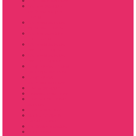
Толстовки женские
Костюм женский
футболка укороч +
шорты
Костюмы женские
футболка+шорты
Костюм женский
топ+шорты
Костюмы женские
свитшот+шорты
Костюмы женские
свитшот+брюки
Спортивные штаны
джоггеры женские
Спортивные
костюмы женские
Платья женские
Пижамы домашние
Шорты плюшевые
женские
Шорты женские
Stranger things &
Lacoste / Лакост
Футболки мужские
Лонгсливы