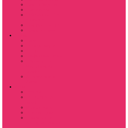
Назад в будущее
Обитель зла
Субстанция / The
Substance
Сумерки /Twilight
Челюсти / Jaws
Аниме
Наруто
Тетрадь смерти
Тоторо
Эльфийская песнь
Показать еще
Мастера меча
онлайн
Ходячий замок
Хаула
Игры
Deponia
The night of the
rabbit
Monkey Island
Одиссея Цуки
Показать еще
Among us / Амонг
ас