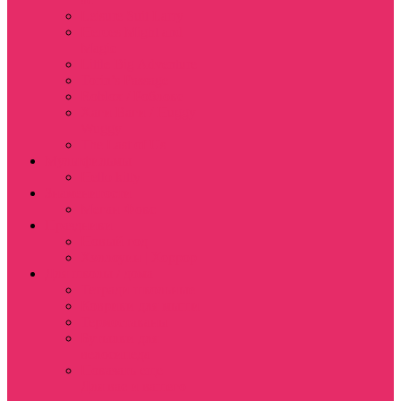
Leisure Suit Larry
Heroes Might and
Magic
Little Big Adventure
Torin’s Passage
Roblox / Роблокс
Хаги Ваги / Huggy
Wuggy
The Last of Us
Мультфильмы
Hello kitty
Знаменитости
Меган Фокс
Праздники
Новый год
Хэллоуин | Хоррор
Для школы / дома
Тетради школьные
Коврики для мыши
Термостаканы
Бутылки для
велосипеда
Показать еще
Для вас и вашего