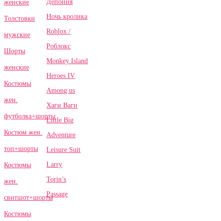
Депония
женские
Ночь кролика
Толстовки
Roblox /
мужские
Роблокс
Шорты
Monkey Island
женские
Heroes IV
Костюмы
Among us
жен.
Хаги Ваги
футболка+шорты
Little Big
Костюм жен.
Adventure
топ+шорты
Leisure Suit
Larry
Костюмы
Torin’s
жен.
Passage
свитшот+шорты
Костюмы