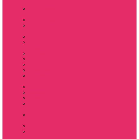
Sinclair
Мерч Барбара /
Barbara
Мерч Scoops Ahoy
Funko Stranger
things
Шопперы
Мерч Хоукинс /
Hawkins
Резинки для волос
Рюкзаки
Кружки
Термостаканы
Бутылки для
велосипеда
Тетради и блокноты
Коврики для мыши
Пазлы
Наклейки, стикеры
3D
Магниты на
холодильник
Значки
Подушки
декоративные