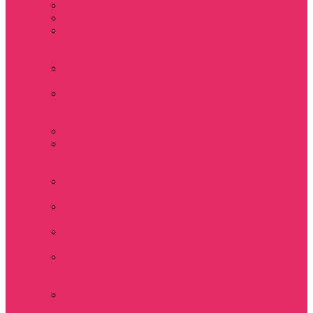
Часы настенные
Мерч Векна / Vecna
Мерч Финн
Вулфард / Finn
Wolfhard
Мерч Уилл Байерс /
Will Byers
Мерч Стив
Харрингтон / Steve
Harrington
Мерч Аргайл
Мерч Дастин
Хендерсон / Dustin
Henderson
Мерч Демогоргон /
Demogorgon
Мерч Джим Хоппер
/ Jim Hopper
Мерч Алексей /
Мюррей Бауман
Мерч Билли
Харгроув / Billy
Hargrove
Мерч Эрика
Синклер / Erica