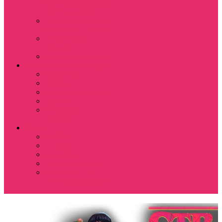
Костюмы мужские
свитшот+брюки
Костюмы мужские
футболка + шорты
Спортивные
костюмы
Подарочные боксы
Аксессуары и бижутерия
Браслеты
Брелки
Подвески и кулоны
Серьги
Показать еще
Чокеры
Разное
80-90 е
Thrasher
Доширак
Мемы, приколы
Показать еще
Футболка с крестом