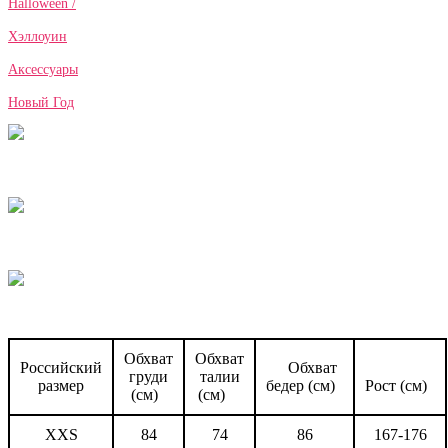
Halloween /
Хэллоуин
Аксессуары
Новый Год
Обхват
Обхват
Российский
Обхват
груди
талии
размер
бедер (см)
Рост (см)
(см)
(см)
XXS
84
74
86
167-176