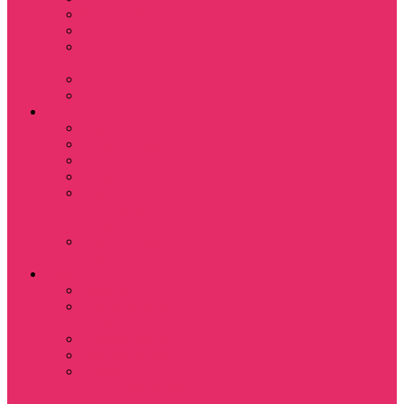
Назад в будущее
Обитель зла
Субстанция / The
Substance
Сумерки /Twilight
Челюсти / Jaws
Аниме
Наруто
Тетрадь смерти
Тоторо
Эльфийская песнь
Показать еще
Мастера меча
онлайн
Ходячий замок
Хаула
Игры
Deponia
The night of the
rabbit
Monkey Island
Одиссея Цуки
Показать еще
Among us / Амонг
ас