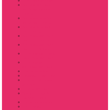
Толстовки женские
Костюм женский
футболка укороч +
шорты
Костюмы женские
футболка+шорты
Костюм женский
топ+шорты
Костюмы женские
свитшот+шорты
Костюмы женские
свитшот+брюки
Спортивные штаны
джоггеры женские
Спортивные
костюмы женские
Платья женские
Пижамы домашние
Шорты плюшевые
женские
Шорты женские
Stranger things &
Lacoste / Лакост
Футболки мужские
Лонгсливы