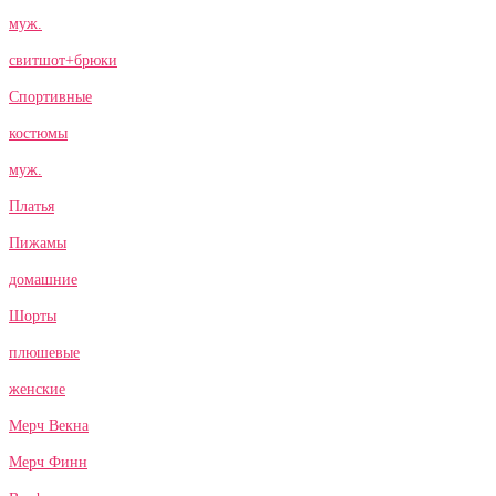
муж.
свитшот+брюки
Спортивные
костюмы
муж.
Платья
Пижамы
домашние
Шорты
плюшевые
женские
Мерч Векна
Мерч Финн