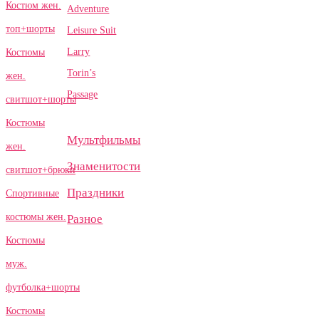
Костюм жен.
Adventure
топ+шорты
Leisure Suit
Larry
Костюмы
Torin’s
жен.
Passage
свитшот+шорты
Костюмы
Мультфильмы
жен.
Знаменитости
свитшот+брюки
Праздники
Спортивные
костюмы жен.
Разное
Костюмы
муж.
футболка+шорты
Костюмы