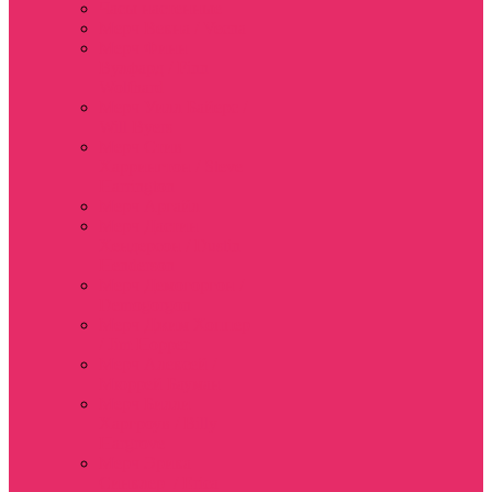
Часы настенные
Мерч Векна / Vecna
Мерч Финн
Вулфард / Finn
Wolfhard
Мерч Уилл Байерс /
Will Byers
Мерч Стив
Харрингтон / Steve
Harrington
Мерч Аргайл
Мерч Дастин
Хендерсон / Dustin
Henderson
Мерч Демогоргон /
Demogorgon
Мерч Джим Хоппер
/ Jim Hopper
Мерч Алексей /
Мюррей Бауман
Мерч Билли
Харгроув / Billy
Hargrove
Мерч Эрика
Синклер / Erica