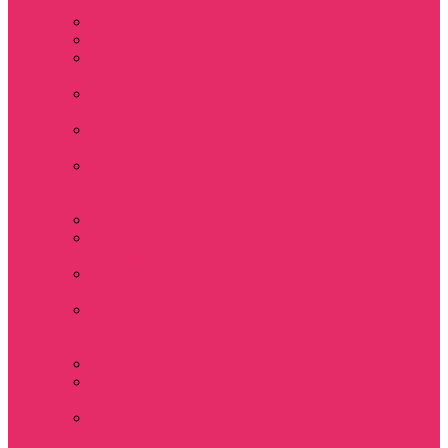
мужские
Свитшоты мужские
Толстовки мужские
Костюмы мужские
футболка + шорты
Костюмы мужские
свитшот+брюки
Спортивные
костюмы мужские
День святого
Валентина / 14
февраля
Calvari
Подземелья и
Драконы
Новый год Stranger
things
Лонгслив с
имитацией
футболки жен
3D Принты ОСД
4 сезон Stranger
things
Аксессуары и
украшения