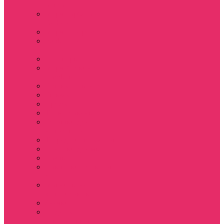
Sinclair
Мерч Барбара /
Barbara
Мерч Scoops Ahoy
Funko Stranger
things
Шопперы
Мерч Хоукинс /
Hawkins
Резинки для волос
Рюкзаки
Кружки
Термостаканы
Бутылки для
велосипеда
Тетради и блокноты
Коврики для мыши
Пазлы
Наклейки, стикеры
3D
Магниты на
холодильник
Значки
Подушки
декоративные