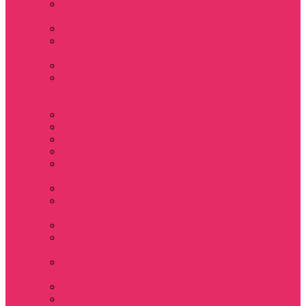
Держатель для
телефона
Игрушки
Косметички и
пеналы
Ленты для ключей
Лонгслив с
имитацией
футболки муж
Майки женские
Маски для сна
Мерч Нэнси Уиллер
Носки
Одежда для
животных
Пляжные товары
Подставки под
горячее коастер
Постеры
Светящиеся
футболки
Свечи
дизайнерские
Татуировки
Украшения Pandora