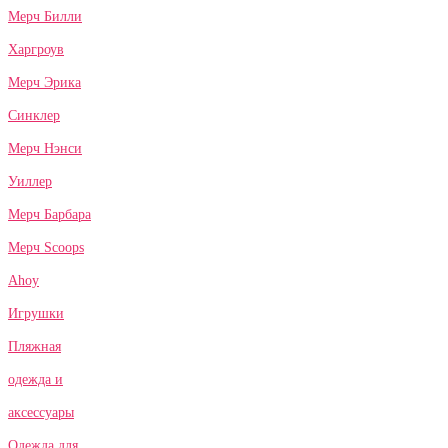
Мерч Билли
Харгроув
Мерч Эрика
Синклер
Мерч Нэнси
Уиллер
Мерч Барбара
Мерч Scoops
Ahoy
Игрушки
Пляжная
одежда и
аксессуары
Одежда для