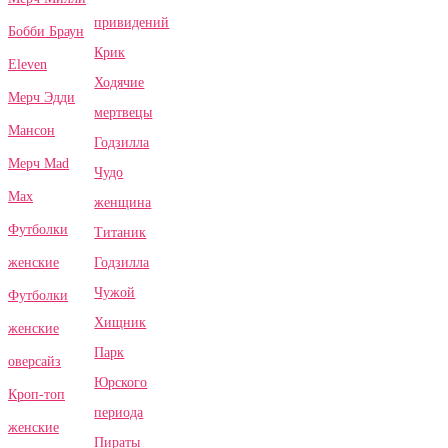
привидений
Бобби Браун
Крик
Eleven
Ходячие
Мерч Эдди
мертвецы
Мансон
Годзилла
Мерч Mad
Чудо
Max
женщина
Футболки
Титаник
Годзилла
женские
Чужой
Футболки
Хищник
женские
Парк
оверсайз
Юрского
Кроп-топ
периода
женские
Пираты