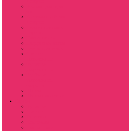
+ шорты
Костюм джоггеры +
топ
Костюмы футболка
+ шорты
Пижама женская с
шортами
Платья хлопок
Подарочные боксы
Резинки для волос
Свитшоты
укороченные
Футболки
укороченные
Футболки
укороченные
оверсайз
Шорты
Шорты плюшевые
Парням
Футболки
Свитшоты
Толстовки
Лонгсливы
Показать еще