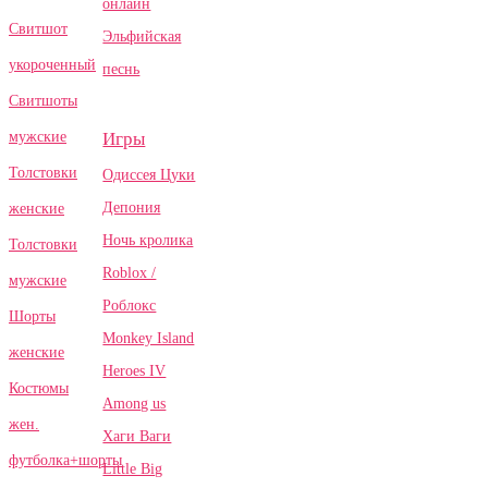
онлайн
Свитшот
Эльфийская
укороченный
песнь
Свитшоты
Игры
мужские
Толстовки
Одиссея Цуки
Депония
женские
Ночь кролика
Толстовки
Roblox /
мужские
Роблокс
Шорты
Monkey Island
женские
Heroes IV
Костюмы
Among us
жен.
Хаги Ваги
футболка+шорты
Little Big