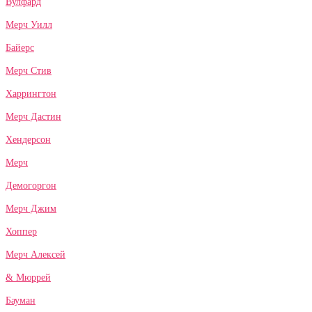
Вулфард
Мерч Уилл
Байерс
Мерч Стив
Харрингтон
Мерч Дастин
Хендерсон
Мерч
Демогоргон
Мерч Джим
Хоппер
Мерч Алексей
& Мюррей
Бауман