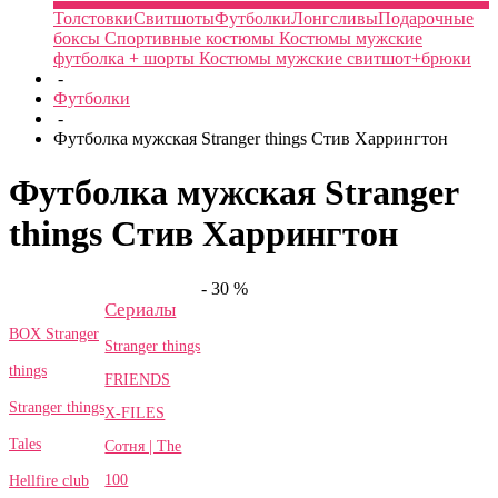
Толстовки
Свитшоты
Футболки
Лонгсливы
Подарочные
боксы
Спортивные костюмы
Костюмы мужские
футболка + шорты
Костюмы мужские свитшот+брюки
-
Футболки
-
Футболка мужская Stranger things Стив Харрингтон
Футболка мужская Stranger
things Стив Харрингтон
- 30 %
Сериалы
BOX Stranger
Stranger things
things
FRIENDS
Stranger things
X-FILES
Tales
Сотня | The
100
Hellfire club