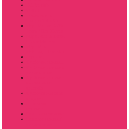
Hellfire club
WSQK
Показать еще
Stranger Tales 85
Мерч Милли Бобби
Браун / Оди Eleven
Мерч Эдди Мансон
/ Eddie Munson
Мерч Макс
Мейфилд / MadMax
Дерек осд
Футболки женские
Футболки женские
укороченные
Футболки женские
укороченные
оверсайз
Футболка женская
оверсайз
Лонгсливы
женские
Свитшоты женские
Свитшот женский
укороченный