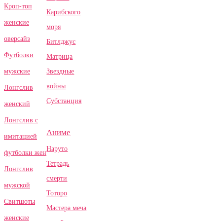
Кроп-топ
Карибского
женские
моря
оверсайз
Битлджус
Футболки
Матрица
Звездные
мужские
войны
Лонгслив
Субстанция
женский
Лонгслив с
Аниме
имитацией
Наруто
футболки жен
Тетрадь
Лонгслив
смерти
мужской
Тоторо
Свитшоты
Мастера меча
женские