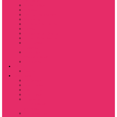
питомца
Косметички
Кружки
Ленты для ключей
Магниты
Одежда для школы
Пазлы
Подарочные боксы
Подарочные карты
Подставка под
стаканы
Подушки
декоративные
Шопперы
D&D
Дайсы
Девушкам
Футболки
Лонгсливы
Свитшоты
Толстовки
Показать еще
Спортивные
костюмы
Костюмы свитшот