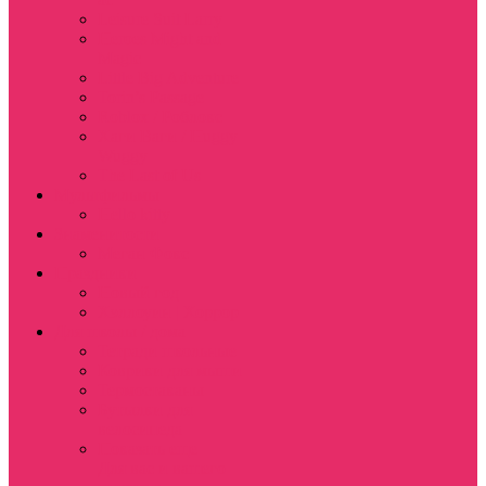
Leisure Suit Larry
Heroes Might and
Magic
Little Big Adventure
Torin’s Passage
Roblox / Роблокс
Хаги Ваги / Huggy
Wuggy
The Last of Us
Мультфильмы
Hello kitty
Знаменитости
Меган Фокс
Праздники
Новый год
Хэллоуин | Хоррор
Для школы / дома
Тетради школьные
Коврики для мыши
Термостаканы
Бутылки для
велосипеда
Показать еще
Для вас и вашего