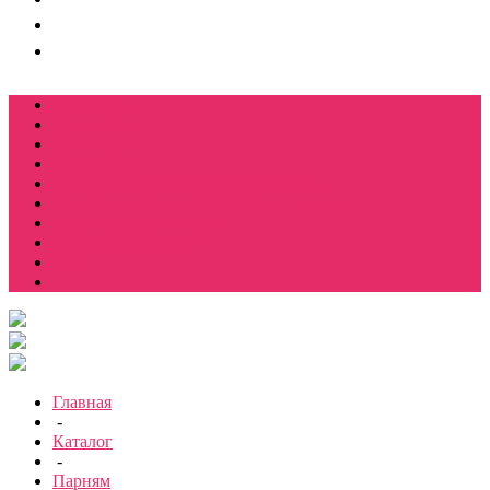
Футболки
Свитшоты
Толстовки
Лонгсливы
Костюмы мужские свитшот+брюки
Костюмы мужские футболка + шорты
Спортивные костюмы
Подарочные боксы
Еще
Главная
-
Каталог
-
Парням