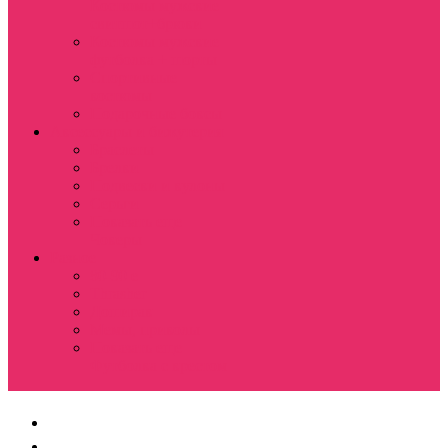
Костюмы мужские
свитшот+брюки
Костюмы мужские
футболка + шорты
Спортивные
костюмы
Подарочные боксы
Аксессуары и бижутерия
Браслеты
Брелки
Подвески и кулоны
Серьги
Показать еще
Чокеры
Разное
80-90 е
Thrasher
Доширак
Мемы, приколы
Показать еще
Футболка с крестом