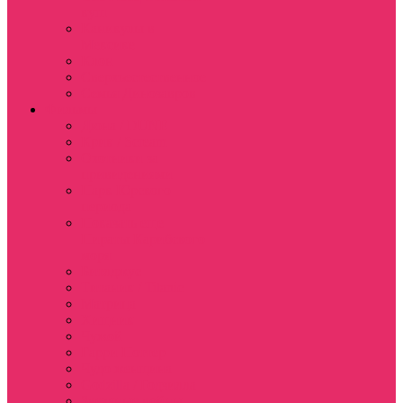
куш
Каникулы в
Мексике
Клон
Сверхъестественное
Семья Динозавров
Фильмы
Дюна / DUNE
Крик / Scream
Охотники за
привидениями
Парк Юрского
периода
Показать еще
Пираты Карибского
моря
Битлджус
Титаник / Titanic
Матрица
Хищник
Чужой
Гарри Поттер
Чудо женщина
Godzilla / Годзилла
Звездные войны