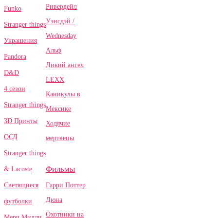
Ривердейл
Funko
Уэнсдэй /
Stranger things
Wednesday
Украшения
Альф
Pandora
Дикий ангел
D&D
LEXX
4 сезон
Каникулы в
Stranger things
Мексике
3D Принты
Ходячие
ОСД
мертвецы
Stranger things
Фильмы
& Lacoste
Гарри Поттер
Светящиеся
Дюна
футболки
Охотники на
Мерч Милли