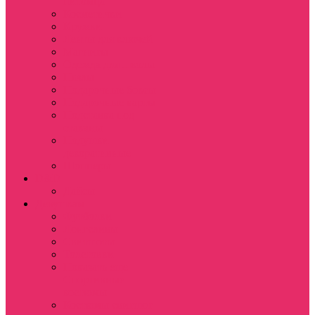
питомца
Косметички
Кружки
Ленты для ключей
Магниты
Одежда для школы
Пазлы
Подарочные боксы
Подарочные карты
Подставка под
стаканы
Подушки
декоративные
Шопперы
D&D
Дайсы
Девушкам
Футболки
Лонгсливы
Свитшоты
Толстовки
Показать еще
Спортивные
костюмы
Костюмы свитшот