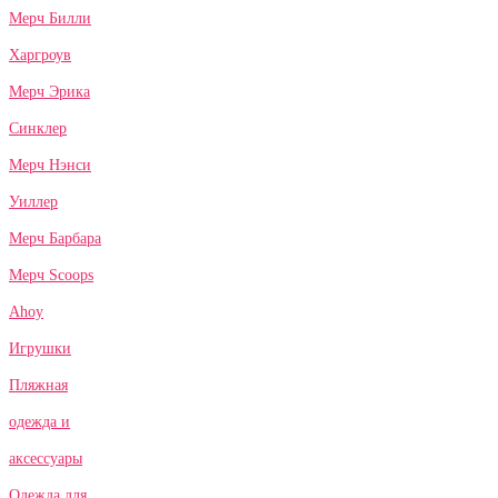
Мерч Билли
Харгроув
Мерч Эрика
Синклер
Мерч Нэнси
Уиллер
Мерч Барбара
Мерч Scoops
Ahoy
Игрушки
Пляжная
одежда и
аксессуары
Одежда для