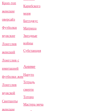
Кроп-топ
Карибского
женские
моря
оверсайз
Битлджус
Футболки
Матрица
Звездные
мужские
войны
Лонгслив
Субстанция
женский
Лонгслив с
Аниме
имитацией
Наруто
футболки жен
Тетрадь
Лонгслив
смерти
мужской
Тоторо
Свитшоты
Мастера меча
женские