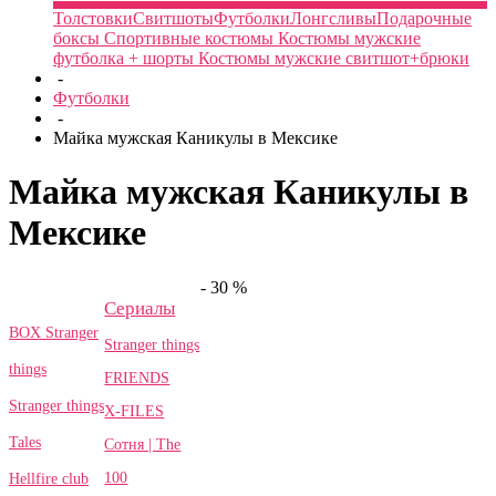
Толстовки
Свитшоты
Футболки
Лонгсливы
Подарочные
боксы
Спортивные костюмы
Костюмы мужские
футболка + шорты
Костюмы мужские свитшот+брюки
-
Футболки
-
Майка мужская Каникулы в Мексике
Майка мужская Каникулы в
Мексике
- 30 %
Сериалы
BOX Stranger
Stranger things
things
FRIENDS
Stranger things
X-FILES
Tales
Сотня | The
100
Hellfire club