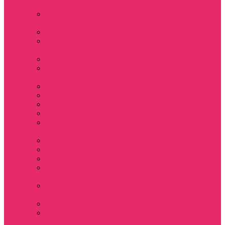
Sinclair
Мерч Барбара /
Barbara
Мерч Scoops Ahoy
Funko Stranger
things
Шопперы
Мерч Хоукинс /
Hawkins
Резинки для волос
Рюкзаки
Кружки
Термостаканы
Бутылки для
велосипеда
Тетради и блокноты
Коврики для мыши
Пазлы
Наклейки, стикеры
3D
Магниты на
холодильник
Значки
Подушки
декоративные