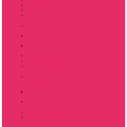
Hellfire club
WSQK
Показать еще
Stranger Tales 85
Мерч Милли Бобби
Браун / Оди Eleven
Мерч Эдди Мансон
/ Eddie Munson
Мерч Макс
Мейфилд / MadMax
Дерек осд
Футболки женские
Футболки женские
укороченные
Футболки женские
укороченные
оверсайз
Футболка женская
оверсайз
Лонгсливы
женские
Свитшоты женские
Свитшот женский
укороченный