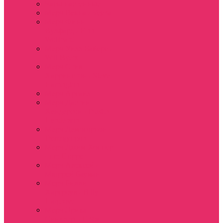
Часы настенные
Мерч Векна / Vecna
Мерч Финн
Вулфард / Finn
Wolfhard
Мерч Уилл Байерс /
Will Byers
Мерч Стив
Харрингтон / Steve
Harrington
Мерч Аргайл
Мерч Дастин
Хендерсон / Dustin
Henderson
Мерч Демогоргон /
Demogorgon
Мерч Джим Хоппер
/ Jim Hopper
Мерч Алексей /
Мюррей Бауман
Мерч Билли
Харгроув / Billy
Hargrove
Мерч Эрика
Синклер / Erica