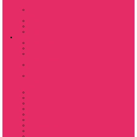
куш
Каникулы в
Мексике
Клон
Сверхъестественное
Семья Динозавров
Фильмы
Дюна / DUNE
Крик / Scream
Охотники за
привидениями
Парк Юрского
периода
Показать еще
Пираты Карибского
моря
Битлджус
Титаник / Titanic
Матрица
Хищник
Чужой
Гарри Поттер
Чудо женщина
Godzilla / Годзилла
Звездные войны