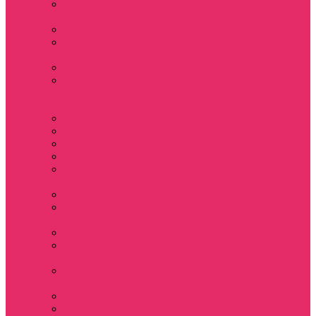
Держатель для
телефона
Игрушки
Косметички и
пеналы
Ленты для ключей
Лонгслив с
имитацией
футболки муж
Майки женские
Маски для сна
Мерч Нэнси Уиллер
Носки
Одежда для
животных
Пляжные товары
Подставки под
горячее коастер
Постеры
Светящиеся
футболки
Свечи
дизайнерские
Татуировки
Украшения Pandora