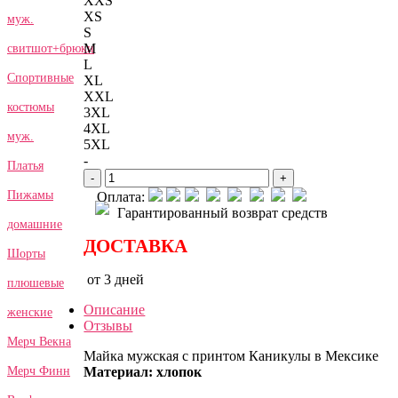
XXS
XS
муж.
S
M
свитшот+брюки
L
Спортивные
XL
XXL
костюмы
3XL
4XL
муж.
5XL
-
Платья
-
+
Пижамы
Оплата:
Гарантированный возврат средств
домашние
ДОСТАВКА
Шорты
от 3 дней
плюшевые
Описание
женские
Отзывы
Мерч Векна
Майка мужская с принтом Каникулы в Мексике
Материал: хлопок
Мерч Финн