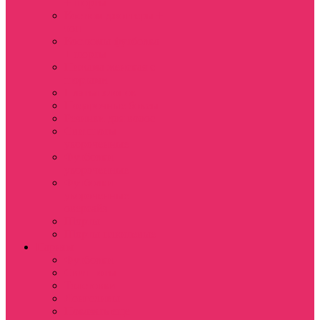
+ шорты
Костюм джоггеры +
топ
Костюмы футболка
+ шорты
Пижама женская с
шортами
Платья хлопок
Подарочные боксы
Резинки для волос
Свитшоты
укороченные
Футболки
укороченные
Футболки
укороченные
оверсайз
Шорты
Шорты плюшевые
Парням
Футболки
Свитшоты
Толстовки
Лонгсливы
Показать еще