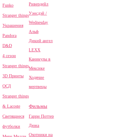
Ривердейл
Funko
Уэнсдэй /
Stranger things
Wednesday
Украшения
Альф
Pandora
Дикий ангел
D&D
LEXX
4 сезон
Каникулы в
Stranger things
Мексике
3D Принты
Ходячие
ОСД
мертвецы
Stranger things
Фильмы
& Lacoste
Гарри Поттер
Светящиеся
Дюна
футболки
Охотники на
Мерч Милли