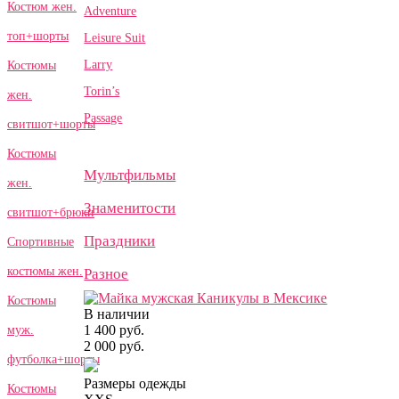
Костюм жен.
Adventure
топ+шорты
Leisure Suit
Larry
Костюмы
Torin’s
жен.
Passage
свитшот+шорты
Костюмы
Мультфильмы
жен.
Знаменитости
свитшот+брюки
Праздники
Спортивные
костюмы жен.
Разное
Костюмы
В наличии
1 400 руб.
муж.
2 000 руб.
футболка+шорты
Размеры одежды
Костюмы