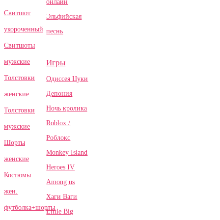
онлайн
Свитшот
Эльфийская
укороченный
песнь
Свитшоты
Игры
мужские
Толстовки
Одиссея Цуки
Депония
женские
Ночь кролика
Толстовки
Roblox /
мужские
Роблокс
Шорты
Monkey Island
женские
Heroes IV
Костюмы
Among us
жен.
Хаги Ваги
футболка+шорты
Little Big