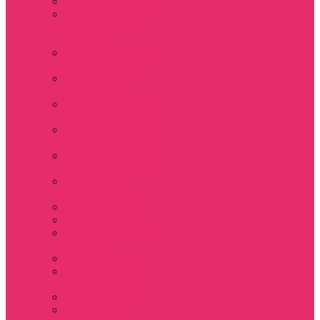
Толстовки женские
Костюм женский
футболка укороч +
шорты
Костюмы женские
футболка+шорты
Костюм женский
топ+шорты
Костюмы женские
свитшот+шорты
Костюмы женские
свитшот+брюки
Спортивные штаны
джоггеры женские
Спортивные
костюмы женские
Платья женские
Пижамы домашние
Шорты плюшевые
женские
Шорты женские
Stranger things &
Lacoste / Лакост
Футболки мужские
Лонгсливы