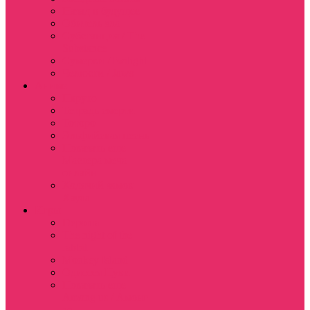
Назад в будущее
Обитель зла
Субстанция / The
Substance
Сумерки /Twilight
Челюсти / Jaws
Аниме
Наруто
Тетрадь смерти
Тоторо
Эльфийская песнь
Показать еще
Мастера меча
онлайн
Ходячий замок
Хаула
Игры
Deponia
The night of the
rabbit
Monkey Island
Одиссея Цуки
Показать еще
Among us / Амонг
ас