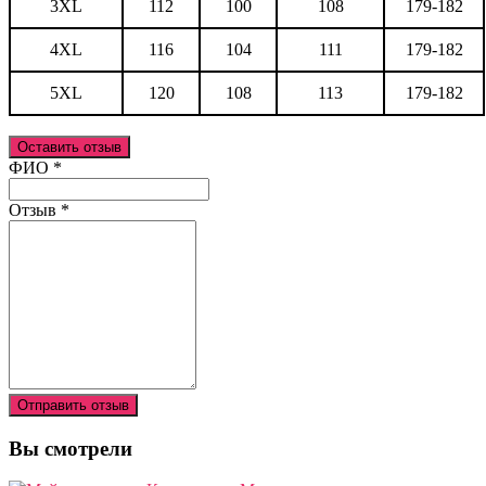
3XL
112
100
108
179-182
4XL
116
104
111
179-182
5XL
120
108
113
179-182
Оставить отзыв
Ваш отзыв был отправлен!
ФИО
*
Отзыв
*
Отправить отзыв
Вы смотрели