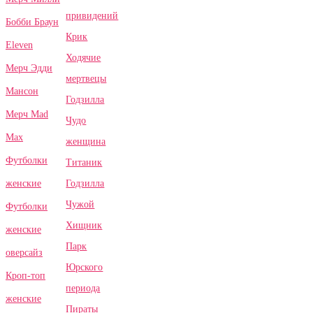
привидений
Бобби Браун
Крик
Eleven
Ходячие
Мерч Эдди
мертвецы
Мансон
Годзилла
Мерч Mad
Чудо
Max
женщина
Футболки
Титаник
Годзилла
женские
Чужой
Футболки
Хищник
женские
Парк
оверсайз
Юрского
Кроп-топ
периода
женские
Пираты