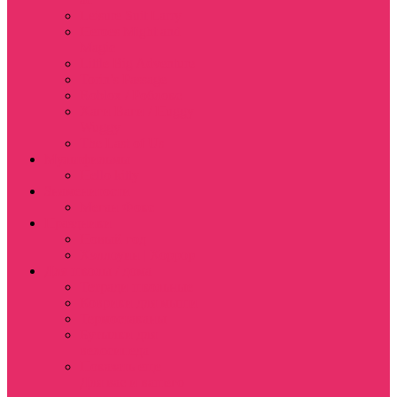
Leisure Suit Larry
Heroes Might and
Magic
Little Big Adventure
Torin’s Passage
Roblox / Роблокс
Хаги Ваги / Huggy
Wuggy
The Last of Us
Мультфильмы
Hello kitty
Знаменитости
Меган Фокс
Праздники
Новый год
Хэллоуин | Хоррор
Для школы / дома
Тетради школьные
Коврики для мыши
Термостаканы
Бутылки для
велосипеда
Показать еще
Для вас и вашего