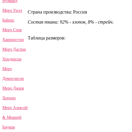
Вулфард
Мерч Уилл
Страна производства: Россия
Байерс
Состав ткани: 92% - хлопок, 8% - стрейч.
Мерч Стив
Таблица размеров:
Харрингтон
Мерч Дастин
Хендерсон
Мерч
Демогоргон
Мерч Джим
Хоппер
Мерч Алексей
& Мюррей
Бауман