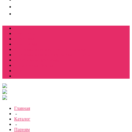
Футболки
Свитшоты
Толстовки
Лонгсливы
Костюмы мужские свитшот+брюки
Костюмы мужские футболка + шорты
Спортивные костюмы
Подарочные боксы
Еще
Главная
-
Каталог
-
Парням