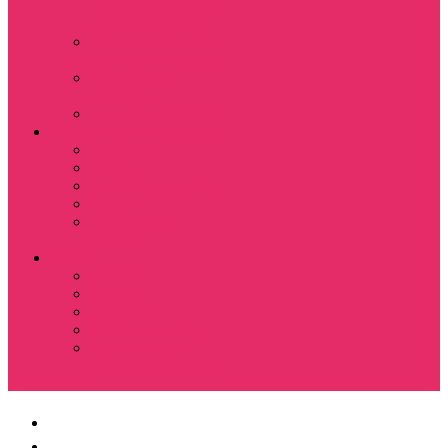
Костюмы мужские
свитшот+брюки
Костюмы мужские
футболка + шорты
Спортивные
костюмы
Подарочные боксы
Аксессуары и бижутерия
Браслеты
Брелки
Подвески и кулоны
Серьги
Показать еще
Чокеры
Разное
80-90 е
Thrasher
Доширак
Мемы, приколы
Показать еще
Футболка с крестом