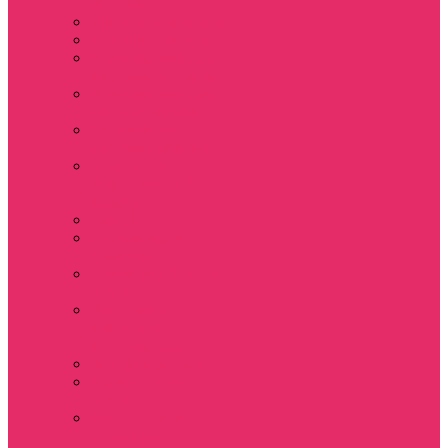
мужские
Свитшоты мужские
Толстовки мужские
Костюмы мужские
футболка + шорты
Костюмы мужские
свитшот+брюки
Спортивные
костюмы мужские
День святого
Валентина / 14
февраля
Calvari
Подземелья и
Драконы
Новый год Stranger
things
Лонгслив с
имитацией
футболки жен
3D Принты ОСД
4 сезон Stranger
things
Аксессуары и
украшения