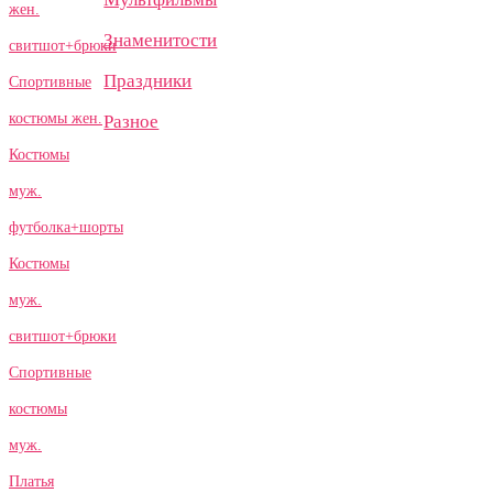
жен.
Знаменитости
свитшот+брюки
Праздники
Спортивные
костюмы жен.
Разное
Костюмы
муж.
футболка+шорты
Костюмы
муж.
свитшот+брюки
Спортивные
костюмы
муж.
Платья