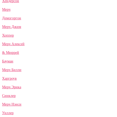
Хендерсон
Мерч
Демогоргон
Мерч Джим
Хоппер
Мерч Алексей
& Мюррей
Бауман
Мерч Билли
Харгроув
Мерч Эрика
Синклер
Мерч Нэнси
Уиллер