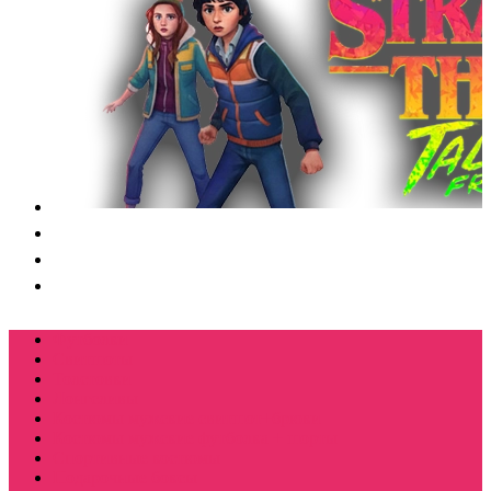
Футболки
Свитшоты
Толстовки
Лонгсливы
Костюмы мужские свитшот+брюки
Костюмы мужские футболка + шорты
Спортивные костюмы
Подарочные боксы