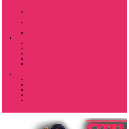
Костюмы мужские
свитшот+брюки
Костюмы мужские
футболка + шорты
Спортивные
костюмы
Подарочные боксы
Аксессуары и бижутерия
Браслеты
Брелки
Подвески и кулоны
Серьги
Показать еще
Чокеры
Разное
80-90 е
Thrasher
Доширак
Мемы, приколы
Показать еще
Футболка с крестом