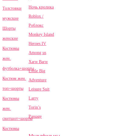
Ночь кролика
Толстовки
Roblox /
мужские
Роблокс
Шорты
Monkey Island
женские
Heroes IV
Костюмы
Among us
жен.
Хаги Ваги
футболка+шорты
Little Big
Костюм жен.
Adventure
топ+шорты
Leisure Suit
Larry
Костюмы
Torin’s
жен.
Passage
свитшот+шорты
Костюмы
Мультфильмы