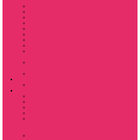
питомца
Косметички
Кружки
Ленты для ключей
Магниты
Одежда для школы
Пазлы
Подарочные боксы
Подарочные карты
Подставка под
стаканы
Подушки
декоративные
Шопперы
D&D
Дайсы
Девушкам
Футболки
Лонгсливы
Свитшоты
Толстовки
Показать еще
Спортивные
костюмы
Костюмы свитшот