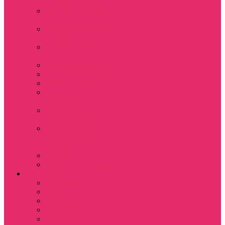
+ шорты
Костюм джоггеры +
топ
Костюмы футболка
+ шорты
Пижама женская с
шортами
Платья хлопок
Подарочные боксы
Резинки для волос
Свитшоты
укороченные
Футболки
укороченные
Футболки
укороченные
оверсайз
Шорты
Шорты плюшевые
Парням
Футболки
Свитшоты
Толстовки
Лонгсливы
Показать еще