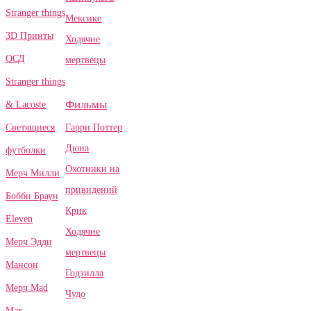
Stranger things
Мексике
3D Принты
Ходячие
ОСД
мертвецы
Stranger things
Фильмы
& Lacoste
Гарри Поттер
Светящиеся
Дюна
футболки
Охотники на
Мерч Милли
привидений
Бобби Браун
Крик
Eleven
Ходячие
Мерч Эдди
мертвецы
Мансон
Годзилла
Мерч Mad
Чудо
Max