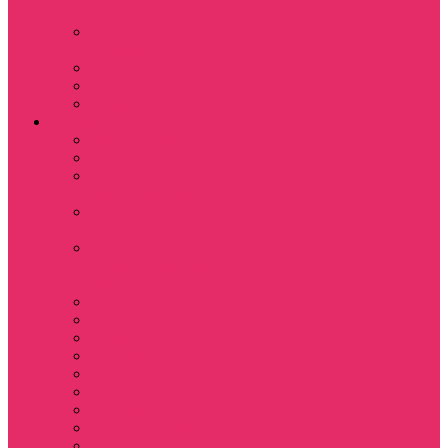
куш
Каникулы в
Мексике
Клон
Сверхъестественное
Семья Динозавров
Фильмы
Дюна / DUNE
Крик / Scream
Охотники за
привидениями
Парк Юрского
периода
Показать еще
Пираты Карибского
моря
Битлджус
Титаник / Titanic
Матрица
Хищник
Чужой
Гарри Поттер
Чудо женщина
Godzilla / Годзилла
Звездные войны