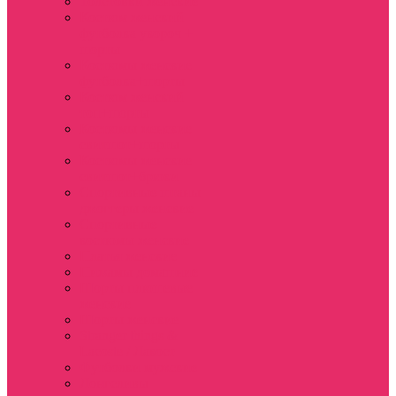
Толстовки женские
Костюм женский
футболка укороч +
шорты
Костюмы женские
футболка+шорты
Костюм женский
топ+шорты
Костюмы женские
свитшот+шорты
Костюмы женские
свитшот+брюки
Спортивные штаны
джоггеры женские
Спортивные
костюмы женские
Платья женские
Пижамы домашние
Шорты плюшевые
женские
Шорты женские
Stranger things &
Lacoste / Лакост
Футболки мужские
Лонгсливы