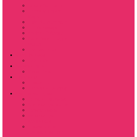
Leisure Suit Larry
Heroes Might and
Magic
Little Big Adventure
Torin’s Passage
Roblox / Роблокс
Хаги Ваги / Huggy
Wuggy
The Last of Us
Мультфильмы
Hello kitty
Знаменитости
Меган Фокс
Праздники
Новый год
Хэллоуин | Хоррор
Для школы / дома
Тетради школьные
Коврики для мыши
Термостаканы
Бутылки для
велосипеда
Показать еще
Для вас и вашего