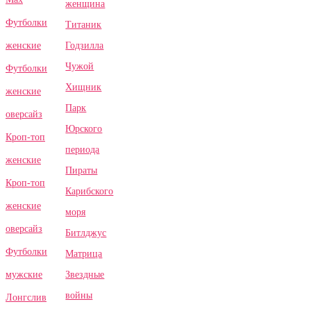
женщина
Футболки
Титаник
Годзилла
женские
Чужой
Футболки
Хищник
женские
Парк
оверсайз
Юрского
Кроп-топ
периода
женские
Пираты
Кроп-топ
Карибского
женские
моря
оверсайз
Битлджус
Футболки
Матрица
Звездные
мужские
войны
Лонгслив