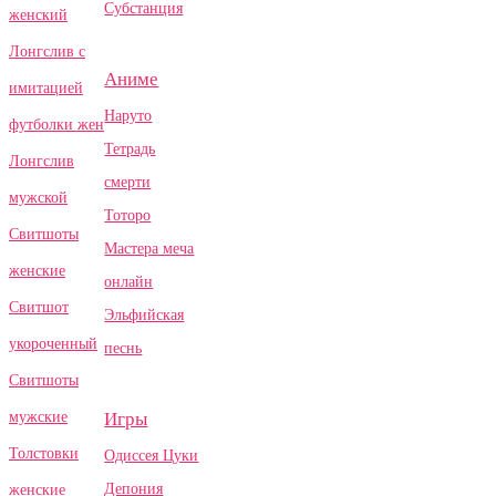
Субстанция
женский
Лонгслив с
Аниме
имитацией
Наруто
футболки жен
Тетрадь
Лонгслив
смерти
мужской
Тоторо
Свитшоты
Мастера меча
женские
онлайн
Свитшот
Эльфийская
укороченный
песнь
Свитшоты
Игры
мужские
Толстовки
Одиссея Цуки
Депония
женские