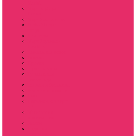
Sinclair
Мерч Барбара /
Barbara
Мерч Scoops Ahoy
Funko Stranger
things
Шопперы
Мерч Хоукинс /
Hawkins
Резинки для волос
Рюкзаки
Кружки
Термостаканы
Бутылки для
велосипеда
Тетради и блокноты
Коврики для мыши
Пазлы
Наклейки, стикеры
3D
Магниты на
холодильник
Значки
Подушки
декоративные