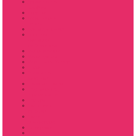
Держатель для
телефона
Игрушки
Косметички и
пеналы
Ленты для ключей
Лонгслив с
имитацией
футболки муж
Майки женские
Маски для сна
Мерч Нэнси Уиллер
Носки
Одежда для
животных
Пляжные товары
Подставки под
горячее коастер
Постеры
Светящиеся
футболки
Свечи
дизайнерские
Татуировки
Украшения Pandora