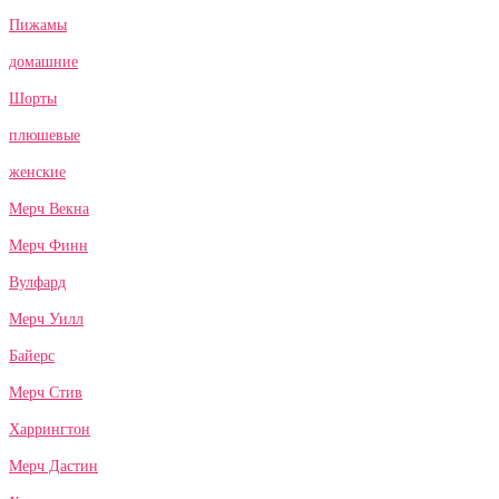
Пижамы
домашние
Шорты
плюшевые
женские
Мерч Векна
Мерч Финн
Вулфард
Мерч Уилл
Байерс
Мерч Стив
Харрингтон
Мерч Дастин