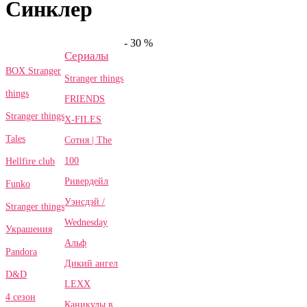
Синклер
- 30 %
Сериалы
BOX Stranger
Stranger things
things
FRIENDS
Stranger things
X-FILES
Tales
Сотня | The
100
Hellfire club
Ривердейл
Funko
Уэнсдэй /
Stranger things
Wednesday
Украшения
Альф
Pandora
Дикий ангел
D&D
LEXX
4 сезон
Каникулы в