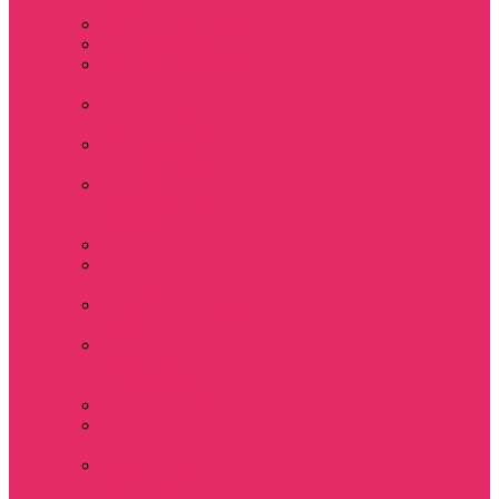
мужские
Свитшоты мужские
Толстовки мужские
Костюмы мужские
футболка + шорты
Костюмы мужские
свитшот+брюки
Спортивные
костюмы мужские
День святого
Валентина / 14
февраля
Calvari
Подземелья и
Драконы
Новый год Stranger
things
Лонгслив с
имитацией
футболки жен
3D Принты ОСД
4 сезон Stranger
things
Аксессуары и
украшения