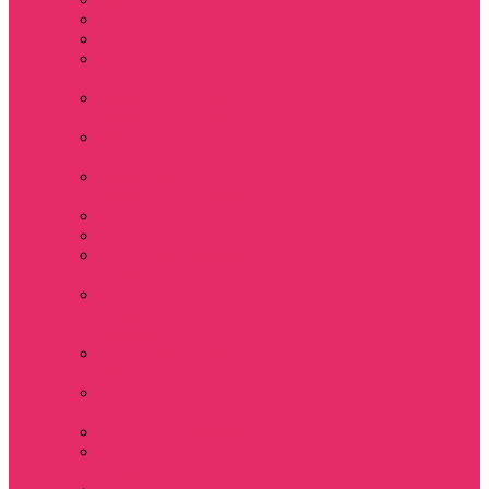
Hellfire club
WSQK
Показать еще
Stranger Tales 85
Мерч Милли Бобби
Браун / Оди Eleven
Мерч Эдди Мансон
/ Eddie Munson
Мерч Макс
Мейфилд / MadMax
Дерек осд
Футболки женские
Футболки женские
укороченные
Футболки женские
укороченные
оверсайз
Футболка женская
оверсайз
Лонгсливы
женские
Свитшоты женские
Свитшот женский
укороченный