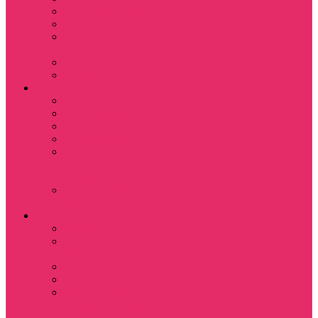
Назад в будущее
Обитель зла
Субстанция / The
Substance
Сумерки /Twilight
Челюсти / Jaws
Аниме
Наруто
Тетрадь смерти
Тоторо
Эльфийская песнь
Показать еще
Мастера меча
онлайн
Ходячий замок
Хаула
Игры
Deponia
The night of the
rabbit
Monkey Island
Одиссея Цуки
Показать еще
Among us / Амонг
ас