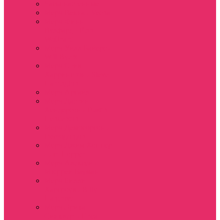
Часы настенные
Мерч Векна / Vecna
Мерч Финн
Вулфард / Finn
Wolfhard
Мерч Уилл Байерс /
Will Byers
Мерч Стив
Харрингтон / Steve
Harrington
Мерч Аргайл
Мерч Дастин
Хендерсон / Dustin
Henderson
Мерч Демогоргон /
Demogorgon
Мерч Джим Хоппер
/ Jim Hopper
Мерч Алексей /
Мюррей Бауман
Мерч Билли
Харгроув / Billy
Hargrove
Мерч Эрика
Синклер / Erica