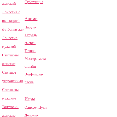
Субстанция
женский
Лонгслив с
Аниме
имитацией
Наруто
футболки жен
Тетрадь
Лонгслив
смерти
мужской
Тоторо
Свитшоты
Мастера меча
женские
онлайн
Свитшот
Эльфийская
укороченный
песнь
Свитшоты
Игры
мужские
Толстовки
Одиссея Цуки
Депония
женские