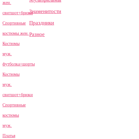
жен.
Знаменитости
свитшот+брюки
Праздники
Спортивные
костюмы жен.
Разное
Костюмы
муж.
футболка+шорты
Костюмы
муж.
свитшот+брюки
Спортивные
костюмы
муж.
Платья