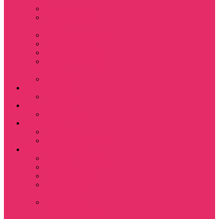
Leisure Suit Larry
Heroes Might and
Magic
Little Big Adventure
Torin’s Passage
Roblox / Роблокс
Хаги Ваги / Huggy
Wuggy
The Last of Us
Мультфильмы
Hello kitty
Знаменитости
Меган Фокс
Праздники
Новый год
Хэллоуин | Хоррор
Для школы / дома
Тетради школьные
Коврики для мыши
Термостаканы
Бутылки для
велосипеда
Показать еще
Для вас и вашего