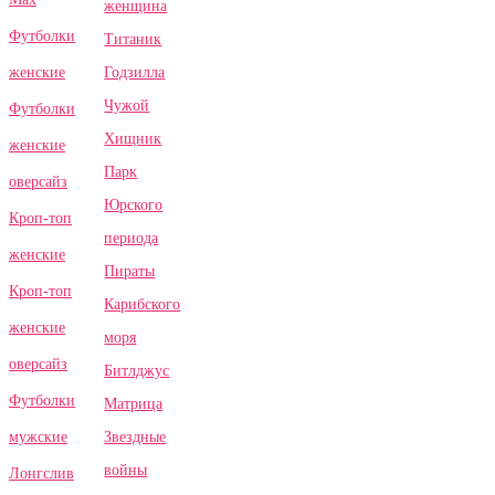
женщина
Футболки
Титаник
Годзилла
женские
Чужой
Футболки
Хищник
женские
Парк
оверсайз
Юрского
Кроп-топ
периода
женские
Пираты
Кроп-топ
Карибского
женские
моря
оверсайз
Битлджус
Футболки
Матрица
Звездные
мужские
войны
Лонгслив