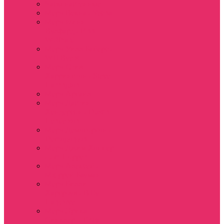
Часы настенные
Мерч Векна / Vecna
Мерч Финн
Вулфард / Finn
Wolfhard
Мерч Уилл Байерс /
Will Byers
Мерч Стив
Харрингтон / Steve
Harrington
Мерч Аргайл
Мерч Дастин
Хендерсон / Dustin
Henderson
Мерч Демогоргон /
Demogorgon
Мерч Джим Хоппер
/ Jim Hopper
Мерч Алексей /
Мюррей Бауман
Мерч Билли
Харгроув / Billy
Hargrove
Мерч Эрика
Синклер / Erica