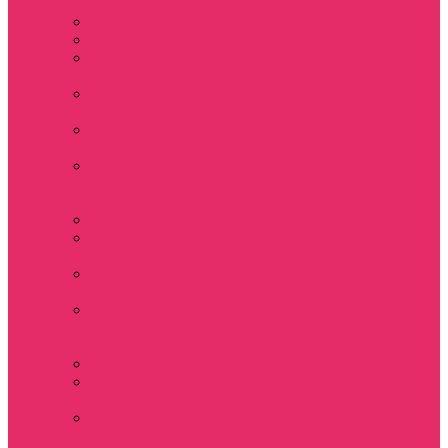
мужские
Свитшоты мужские
Толстовки мужские
Костюмы мужские
футболка + шорты
Костюмы мужские
свитшот+брюки
Спортивные
костюмы мужские
День святого
Валентина / 14
февраля
Calvari
Подземелья и
Драконы
Новый год Stranger
things
Лонгслив с
имитацией
футболки жен
3D Принты ОСД
4 сезон Stranger
things
Аксессуары и
украшения