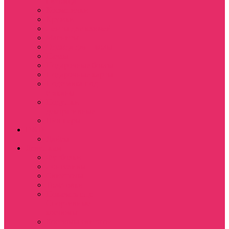
питомца
Косметички
Кружки
Ленты для ключей
Магниты
Одежда для школы
Пазлы
Подарочные боксы
Подарочные карты
Подставка под
стаканы
Подушки
декоративные
Шопперы
D&D
Дайсы
Девушкам
Футболки
Лонгсливы
Свитшоты
Толстовки
Показать еще
Спортивные
костюмы
Костюмы свитшот