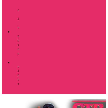
Костюмы мужские
свитшот+брюки
Костюмы мужские
футболка + шорты
Спортивные
костюмы
Подарочные боксы
Аксессуары и бижутерия
Браслеты
Брелки
Подвески и кулоны
Серьги
Показать еще
Чокеры
Разное
80-90 е
Thrasher
Доширак
Мемы, приколы
Показать еще
Футболка с крестом