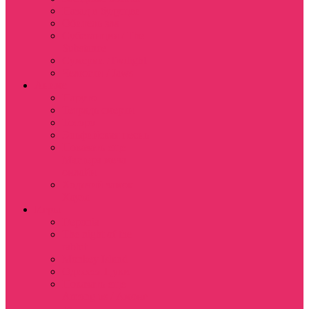
Назад в будущее
Обитель зла
Субстанция / The
Substance
Сумерки /Twilight
Челюсти / Jaws
Аниме
Наруто
Тетрадь смерти
Тоторо
Эльфийская песнь
Показать еще
Мастера меча
онлайн
Ходячий замок
Хаула
Игры
Deponia
The night of the
rabbit
Monkey Island
Одиссея Цуки
Показать еще
Among us / Амонг
ас