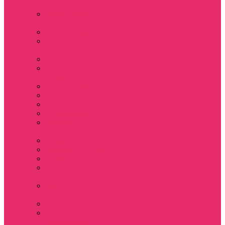
Sinclair
Мерч Барбара /
Barbara
Мерч Scoops Ahoy
Funko Stranger
things
Шопперы
Мерч Хоукинс /
Hawkins
Резинки для волос
Рюкзаки
Кружки
Термостаканы
Бутылки для
велосипеда
Тетради и блокноты
Коврики для мыши
Пазлы
Наклейки, стикеры
3D
Магниты на
холодильник
Значки
Подушки
декоративные