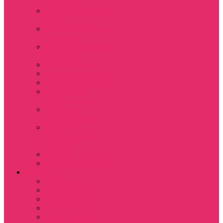
+ шорты
Костюм джоггеры +
топ
Костюмы футболка
+ шорты
Пижама женская с
шортами
Платья хлопок
Подарочные боксы
Резинки для волос
Свитшоты
укороченные
Футболки
укороченные
Футболки
укороченные
оверсайз
Шорты
Шорты плюшевые
Парням
Футболки
Свитшоты
Толстовки
Лонгсливы
Показать еще