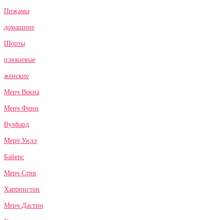
Пижамы
домашние
Шорты
плюшевые
женские
Мерч Векна
Мерч Финн
Вулфард
Мерч Уилл
Байерс
Мерч Стив
Харрингтон
Мерч Дастин