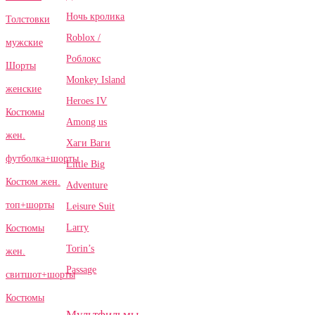
Ночь кролика
Толстовки
Roblox /
мужские
Роблокс
Шорты
Monkey Island
женские
Heroes IV
Костюмы
Among us
жен.
Хаги Ваги
футболка+шорты
Little Big
Костюм жен.
Adventure
топ+шорты
Leisure Suit
Larry
Костюмы
Torin’s
жен.
Passage
свитшот+шорты
Костюмы
Мультфильмы