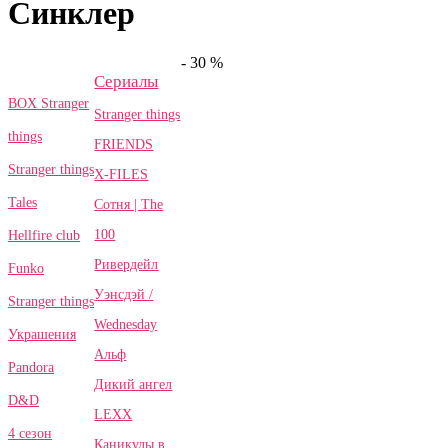
Синклер
- 30 %
Сериалы
BOX Stranger
Stranger things
things
FRIENDS
Stranger things
X-FILES
Tales
Сотня | The
100
Hellfire club
Ривердейл
Funko
Уэнсдэй /
Stranger things
Wednesday
Украшения
Альф
Pandora
Дикий ангел
D&D
LEXX
4 сезон
Каникулы в