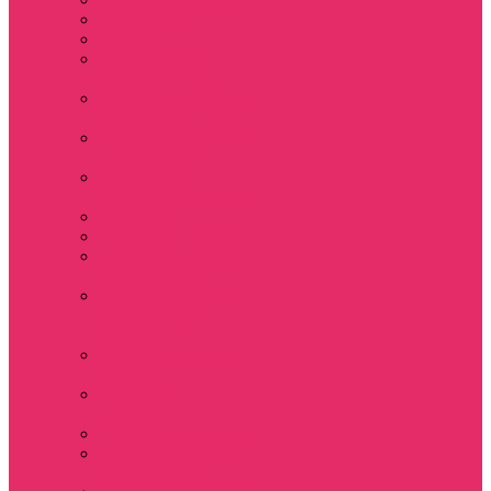
Hellfire club
WSQK
Показать еще
Stranger Tales 85
Мерч Милли Бобби
Браун / Оди Eleven
Мерч Эдди Мансон
/ Eddie Munson
Мерч Макс
Мейфилд / MadMax
Дерек осд
Футболки женские
Футболки женские
укороченные
Футболки женские
укороченные
оверсайз
Футболка женская
оверсайз
Лонгсливы
женские
Свитшоты женские
Свитшот женский
укороченный