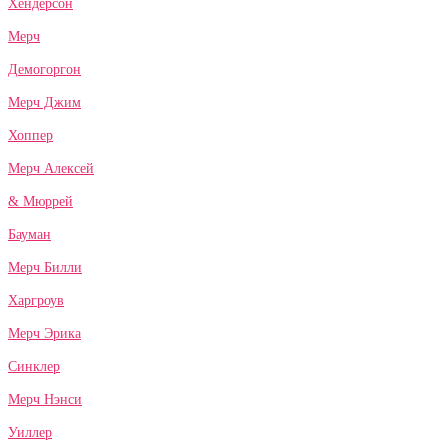
Хендерсон
Мерч
Демогоргон
Мерч Джим
Хоппер
Мерч Алексей
& Мюррей
Бауман
Мерч Билли
Харгроув
Мерч Эрика
Синклер
Мерч Нэнси
Уиллер