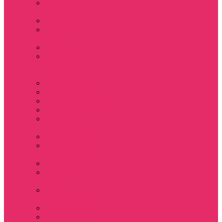
Держатель для
телефона
Игрушки
Косметички и
пеналы
Ленты для ключей
Лонгслив с
имитацией
футболки муж
Майки женские
Маски для сна
Мерч Нэнси Уиллер
Носки
Одежда для
животных
Пляжные товары
Подставки под
горячее коастер
Постеры
Светящиеся
футболки
Свечи
дизайнерские
Татуировки
Украшения Pandora