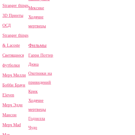
Stranger things
Мексике
3D Принты
Ходячие
ОСД
мертвецы
Stranger things
Фильмы
& Lacoste
Гарри Поттер
Светящиеся
Дюна
футболки
Охотники на
Мерч Милли
привидений
Бобби Браун
Крик
Eleven
Ходячие
Мерч Эдди
мертвецы
Мансон
Годзилла
Мерч Mad
Чудо
Max