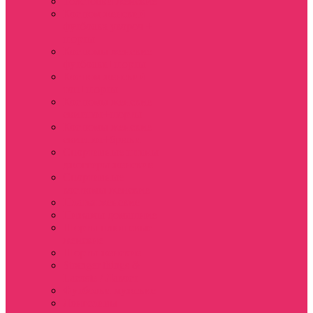
Толстовки женские
Костюм женский
футболка укороч +
шорты
Костюмы женские
футболка+шорты
Костюм женский
топ+шорты
Костюмы женские
свитшот+шорты
Костюмы женские
свитшот+брюки
Спортивные штаны
джоггеры женские
Спортивные
костюмы женские
Платья женские
Пижамы домашние
Шорты плюшевые
женские
Шорты женские
Stranger things &
Lacoste / Лакост
Футболки мужские
Лонгсливы