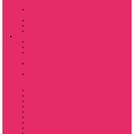
куш
Каникулы в
Мексике
Клон
Сверхъестественное
Семья Динозавров
Фильмы
Дюна / DUNE
Крик / Scream
Охотники за
привидениями
Парк Юрского
периода
Показать еще
Пираты Карибского
моря
Битлджус
Титаник / Titanic
Матрица
Хищник
Чужой
Гарри Поттер
Чудо женщина
Godzilla / Годзилла
Звездные войны