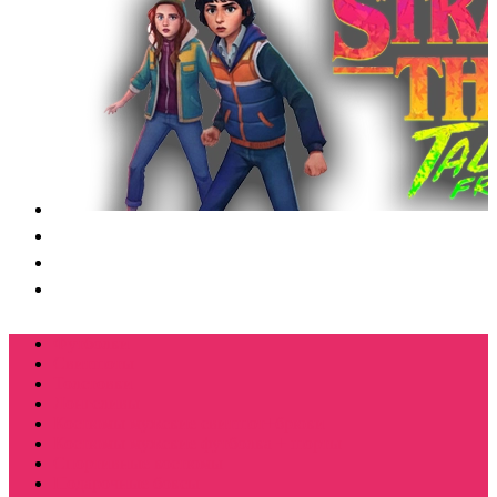
Футболки
Свитшоты
Толстовки
Лонгсливы
Костюмы мужские свитшот+брюки
Костюмы мужские футболка + шорты
Спортивные костюмы
Подарочные боксы