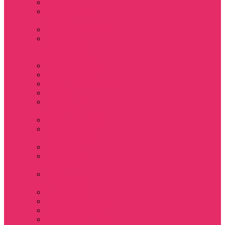
Игрушки
Косметички и
пеналы
Ленты для ключей
Лонгслив с
имитацией
футболки муж
Майки женские
Маски для сна
Мерч Нэнси Уиллер
Носки
Одежда для
животных
Пляжные товары
Подставки под
горячее коастер
Постеры
Светящиеся
футболки
Свечи
дизайнерские
Татуировки
Украшения Pandora
Часы настенные
Мерч Векна / Vecna