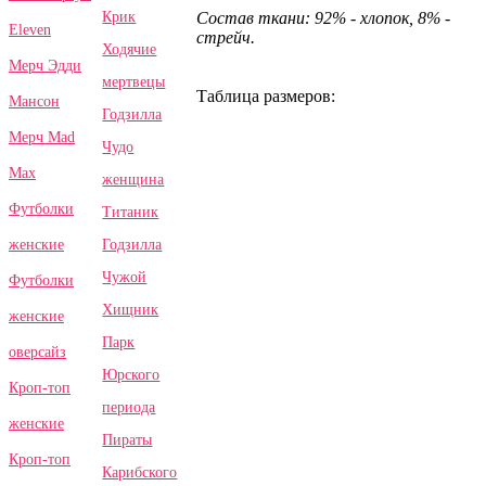
Крик
Состав ткани: 92% - хлопок, 8% -
Eleven
стрейч.
Ходячие
Мерч Эдди
мертвецы
Таблица размеров:
Мансон
Годзилла
Мерч Mad
Чудо
Max
женщина
Футболки
Титаник
Годзилла
женские
Чужой
Футболки
Хищник
женские
Парк
оверсайз
Юрского
Кроп-топ
периода
женские
Пираты
Кроп-топ
Карибского