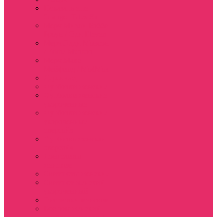
Показать еще
Stranger Tales 85
Мерч Милли Бобби
Браун / Оди Eleven
Мерч Эдди Мансон
/ Eddie Munson
Мерч Макс
Мейфилд / MadMax
Дерек осд
Футболки женские
Футболки женские
укороченные
Футболки женские
укороченные
оверсайз
Футболка женская
оверсайз
Лонгсливы
женские
Свитшоты женские
Свитшот женский
укороченный
Толстовки женские
Костюм женский