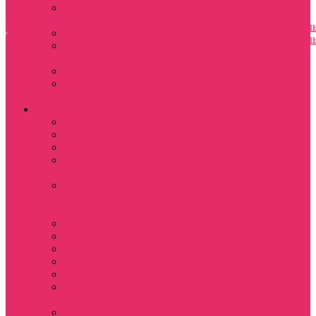
ПОДАРОЧНЫЕ
КАРТЫ
Парням
Девушкам
Сериалы
Фил
Сюрприз за 350 руб
Парням
Девушкам
Сериалы
Фил
5 сезон Stranger
things
Акции / распродажа
Halloween /
Хэллоуин
Сериалы
Friends / Друзья
X-Files
Сотня / The 100
Riverdale /
Ривердейл
Показать еще
Уэнздэй /
Wednesday
LEXX / ЛЕКСС
ALF / Альф
Дикий ангел
Ходячие мертвецы
Fallout
One Piece| Большой
куш
Каникулы в