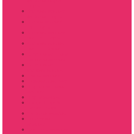
футболка укороч +
шорты
Костюмы женские
футболка+шорты
Костюм женский
топ+шорты
Костюмы женские
свитшот+шорты
Костюмы женские
свитшот+брюки
Спортивные штаны
джоггеры женские
Спортивные
костюмы женские
Платья женские
Пижамы домашние
Шорты плюшевые
женские
Шорты женские
Stranger things &
Lacoste / Лакост
Футболки мужские
Лонгсливы
мужские
Свитшоты мужские