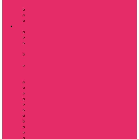
Мексике
Клон
Сверхъестественное
Семья Динозавров
Фильмы
Дюна / DUNE
Крик / Scream
Охотники за
привидениями
Парк Юрского
периода
Показать еще
Пираты Карибского
моря
Битлджус
Титаник / Titanic
Матрица
Хищник
Чужой
Гарри Поттер
Чудо женщина
Godzilla / Годзилла
Звездные войны
Назад в будущее
Обитель зла