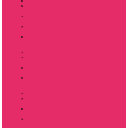
Толстовки мужские
Костюмы мужские
футболка + шорты
Костюмы мужские
свитшот+брюки
Спортивные
костюмы мужские
День святого
Валентина / 14
февраля
Calvari
Подземелья и
Драконы
Новый год Stranger
things
Лонгслив с
имитацией
футболки жен
3D Принты ОСД
4 сезон Stranger
things
Аксессуары и
украшения
Держатель для
телефона