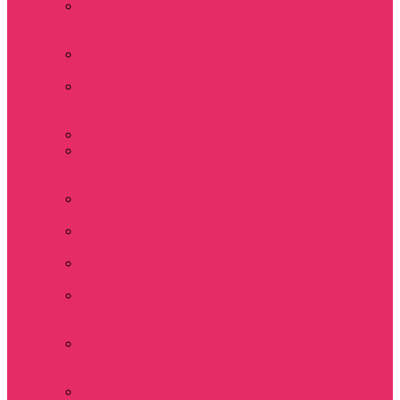
Мерч Финн
Вулфард / Finn
Wolfhard
Мерч Уилл Байерс /
Will Byers
Мерч Стив
Харрингтон / Steve
Harrington
Мерч Аргайл
Мерч Дастин
Хендерсон / Dustin
Henderson
Мерч Демогоргон /
Demogorgon
Мерч Джим Хоппер
/ Jim Hopper
Мерч Алексей /
Мюррей Бауман
Мерч Билли
Харгроув / Billy
Hargrove
Мерч Эрика
Синклер / Erica
Sinclair
Мерч Барбара /