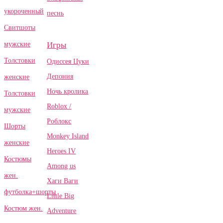
укороченный
песнь
Свитшоты
Игры
мужские
Толстовки
Одиссея Цуки
Депония
женские
Ночь кролика
Толстовки
Roblox /
мужские
Роблокс
Шорты
Monkey Island
женские
Heroes IV
Костюмы
Among us
жен.
Хаги Ваги
футболка+шорты
Little Big
Костюм жен.
Adventure