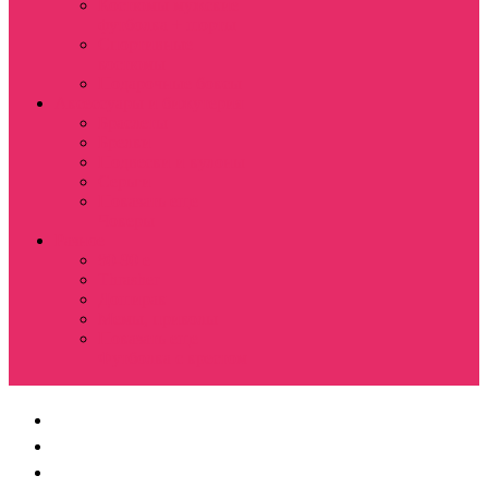
Костюмы мужские
футболка + шорты
Спортивные
костюмы
Подарочные боксы
Аксессуары и бижутерия
Браслеты
Брелки
Подвески и кулоны
Серьги
Показать еще
Чокеры
Разное
80-90 е
Thrasher
Доширак
Мемы, приколы
Показать еще
Футболка с крестом