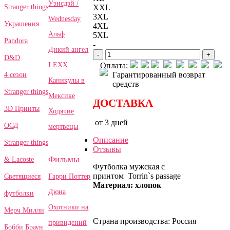
Уэнсдэй /
Stranger things
XXL
3XL
Wednesday
Украшения
4XL
Альф
5XL
Pandora
-
Дикий ангел
-
+
D&D
LEXX
Оплата:
Гарантированный возврат
4 сезон
Каникулы в
средств
Stranger things
Мексике
ДОСТАВКА
3D Принты
Ходячие
от 3 дней
ОСД
мертвецы
Описание
Stranger things
Отзывы
Фильмы
& Lacoste
Футболка мужская с
принтом Torrin`s passage
Гарри Поттер
Светящиеся
Материал: хлопок
Дюна
футболки
Охотники на
Мерч Милли
Страна производства: Россия
привидений
Бобби Браун