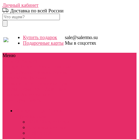
Личный кабинет
Доставка по всей России
Купить подарок
sale@salermo.su
Подарочные карты
Мы в соцсетях
Меню
Каталог
Каталог
Stranger things / Очень странные
дела
Сериалы
Фильмы
Аниме
Игры
Мультфильмы
Знаменитости
Праздники
Для
школы / дома
D&D
Девушкам
Парням
Аксессуары и
бижутерия
Разное
Stranger things / Очень
странные дела
BOX Stranger things
Костюмы косплей
Hellfire club
WSQK