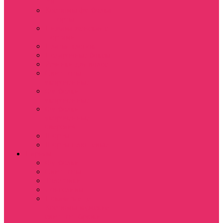
топ
Костюмы футболка
+ шорты
Пижама женская с
шортами
Платья хлопок
Подарочные боксы
Резинки для волос
Свитшоты
укороченные
Футболки
укороченные
Футболки
укороченные
оверсайз
Шорты
Шорты плюшевые
Парням
Футболки
Свитшоты
Толстовки
Лонгсливы
Показать еще
Костюмы мужские
свитшот+брюки