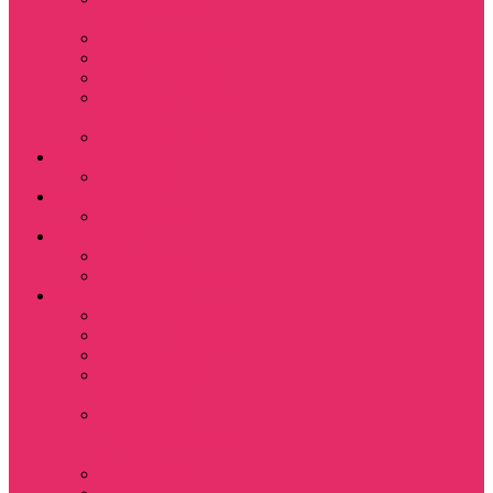
Magic
Little Big Adventure
Torin’s Passage
Roblox / Роблокс
Хаги Ваги / Huggy
Wuggy
The Last of Us
Мультфильмы
Hello kitty
Знаменитости
Меган Фокс
Праздники
Новый год
Хэллоуин | Хоррор
Для школы / дома
Тетради школьные
Коврики для мыши
Термостаканы
Бутылки для
велосипеда
Показать еще
Для вас и вашего
питомца
Косметички