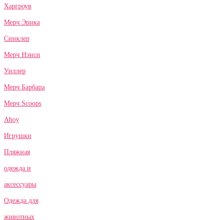
Харгроув
Мерч Эрика
Синклер
Мерч Нэнси
Уиллер
Мерч Барбара
Мерч Scoops
Ahoy
Игрушки
Пляжная
одежда и
аксессуары
Одежда для
животных