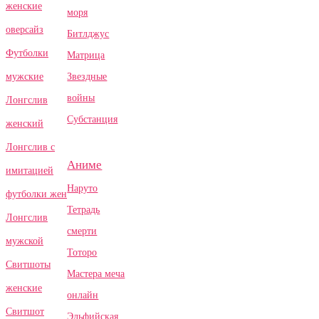
женские
моря
оверсайз
Битлджус
Футболки
Матрица
Звездные
мужские
войны
Лонгслив
Субстанция
женский
Лонгслив с
Аниме
имитацией
Наруто
футболки жен
Тетрадь
Лонгслив
смерти
мужской
Тоторо
Свитшоты
Мастера меча
женские
онлайн
Свитшот
Эльфийская