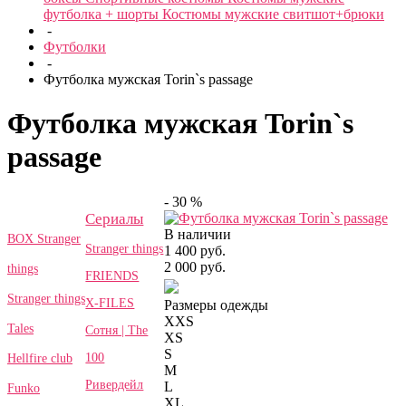
футболка + шорты
Костюмы мужские свитшот+брюки
-
Футболки
-
Футболка мужская Torin`s passage
Футболка мужская Torin`s
passage
- 30 %
Сериалы
В наличии
BOX Stranger
Stranger things
1 400 руб.
2 000 руб.
things
FRIENDS
Stranger things
X-FILES
Размеры одежды
XXS
Tales
Сотня | The
XS
S
100
Hellfire club
M
Ривердейл
L
Funko
XL