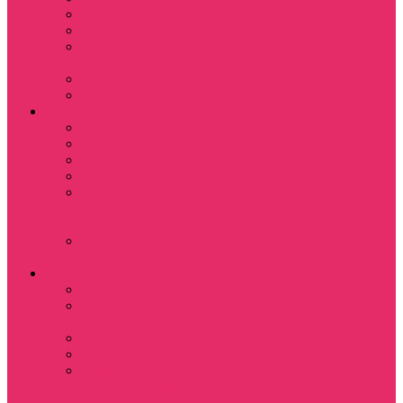
Назад в будущее
Обитель зла
Субстанция / The
Substance
Сумерки /Twilight
Челюсти / Jaws
Аниме
Наруто
Тетрадь смерти
Тоторо
Эльфийская песнь
Показать еще
Мастера меча
онлайн
Ходячий замок
Хаула
Игры
Deponia
The night of the
rabbit
Monkey Island
Одиссея Цуки
Показать еще
Among us / Амонг
ас