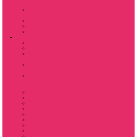
куш
Каникулы в
Мексике
Клон
Сверхъестественное
Семья Динозавров
Фильмы
Дюна / DUNE
Крик / Scream
Охотники за
привидениями
Парк Юрского
периода
Показать еще
Пираты Карибского
моря
Битлджус
Титаник / Titanic
Матрица
Хищник
Чужой
Гарри Поттер
Чудо женщина
Godzilla / Годзилла
Звездные войны