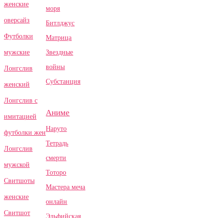
женские
моря
оверсайз
Битлджус
Футболки
Матрица
Звездные
мужские
войны
Лонгслив
Субстанция
женский
Лонгслив с
Аниме
имитацией
Наруто
футболки жен
Тетрадь
Лонгслив
смерти
мужской
Тоторо
Свитшоты
Мастера меча
женские
онлайн
Свитшот
Эльфийская