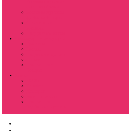
Костюмы мужские
свитшот+брюки
Костюмы мужские
футболка + шорты
Спортивные
костюмы
Подарочные боксы
Аксессуары и бижутерия
Браслеты
Брелки
Подвески и кулоны
Серьги
Показать еще
Чокеры
Разное
80-90 е
Thrasher
Доширак
Мемы, приколы
Показать еще
Футболка с крестом