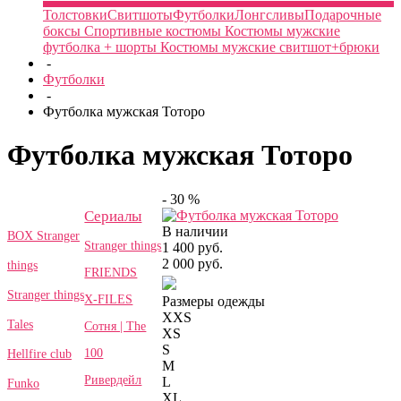
Толстовки
Свитшоты
Футболки
Лонгсливы
Подарочные
боксы
Спортивные костюмы
Костюмы мужские
футболка + шорты
Костюмы мужские свитшот+брюки
-
Футболки
-
Футболка мужская Тоторо
Футболка мужская Тоторо
- 30 %
Сериалы
В наличии
BOX Stranger
Stranger things
1 400 руб.
2 000 руб.
things
FRIENDS
Stranger things
X-FILES
Размеры одежды
XXS
Tales
Сотня | The
XS
S
100
Hellfire club
M
Ривердейл
L
Funko
XL