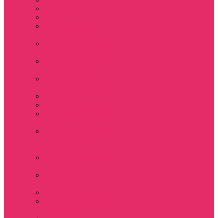
Hellfire club
WSQK
Показать еще
Stranger Tales 85
Мерч Милли Бобби
Браун / Оди Eleven
Мерч Эдди Мансон
/ Eddie Munson
Мерч Макс
Мейфилд / MadMax
Дерек осд
Футболки женские
Футболки женские
укороченные
Футболки женские
укороченные
оверсайз
Футболка женская
оверсайз
Лонгсливы
женские
Свитшоты женские
Свитшот женский
укороченный