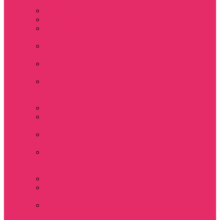
мужские
Свитшоты мужские
Толстовки мужские
Костюмы мужские
футболка + шорты
Костюмы мужские
свитшот+брюки
Спортивные
костюмы мужские
День святого
Валентина / 14
февраля
Calvari
Подземелья и
Драконы
Новый год Stranger
things
Лонгслив с
имитацией
футболки жен
3D Принты ОСД
4 сезон Stranger
things
Аксессуары и
украшения