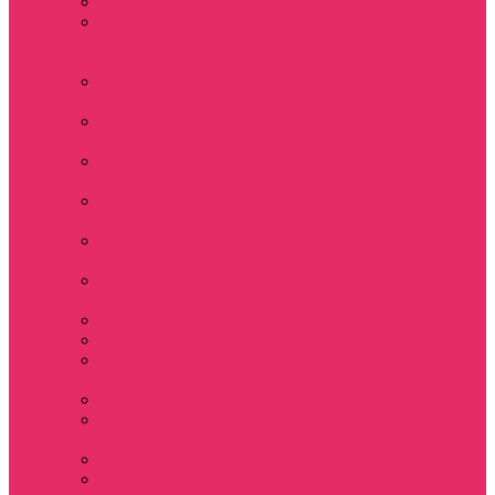
Толстовки женские
Костюм женский
футболка укороч +
шорты
Костюмы женские
футболка+шорты
Костюм женский
топ+шорты
Костюмы женские
свитшот+шорты
Костюмы женские
свитшот+брюки
Спортивные штаны
джоггеры женские
Спортивные
костюмы женские
Платья женские
Пижамы домашние
Шорты плюшевые
женские
Шорты женские
Stranger things &
Lacoste / Лакост
Футболки мужские
Лонгсливы