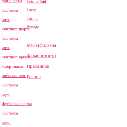
топ+шорты
Leisure Suit
Larry
Костюмы
Torin’s
жен.
Passage
свитшот+шорты
Костюмы
Мультфильмы
жен.
Знаменитости
свитшот+брюки
Праздники
Спортивные
костюмы жен.
Разное
Костюмы
муж.
футболка+шорты
Костюмы
муж.