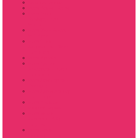
Часы настенные
Мерч Векна / Vecna
Мерч Финн
Вулфард / Finn
Wolfhard
Мерч Уилл Байерс /
Will Byers
Мерч Стив
Харрингтон / Steve
Harrington
Мерч Аргайл
Мерч Дастин
Хендерсон / Dustin
Henderson
Мерч Демогоргон /
Demogorgon
Мерч Джим Хоппер
/ Jim Hopper
Мерч Алексей /
Мюррей Бауман
Мерч Билли
Харгроув / Billy
Hargrove
Мерч Эрика
Синклер / Erica