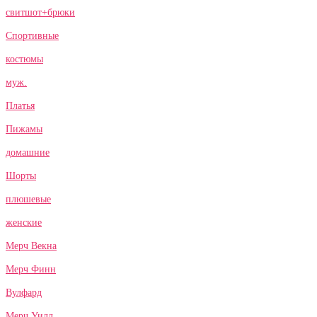
свитшот+брюки
Спортивные
костюмы
муж.
Платья
Пижамы
домашние
Шорты
плюшевые
женские
Мерч Векна
Мерч Финн
Вулфард
Мерч Уилл