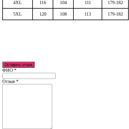
4XL
116
104
111
179-182
5XL
120
108
113
179-182
Оставить отзыв
Ваш отзыв был отправлен!
ФИО
*
Отзыв
*