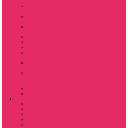
+ шорты
Костюм джоггеры +
топ
Костюмы футболка
+ шорты
Пижама женская с
шортами
Платья хлопок
Подарочные боксы
Резинки для волос
Свитшоты
укороченные
Футболки
укороченные
Футболки
укороченные
оверсайз
Шорты
Шорты плюшевые
Парням
Футболки
Свитшоты
Толстовки
Лонгсливы
Показать еще