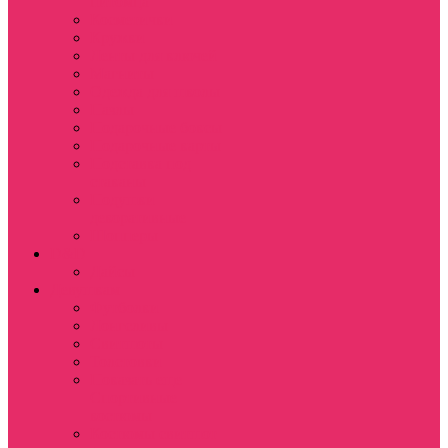
питомца
Косметички
Кружки
Ленты для ключей
Магниты
Одежда для школы
Пазлы
Подарочные боксы
Подарочные карты
Подставка под
стаканы
Подушки
декоративные
Шопперы
D&D
Дайсы
Девушкам
Футболки
Лонгсливы
Свитшоты
Толстовки
Показать еще
Спортивные
костюмы
Костюмы свитшот