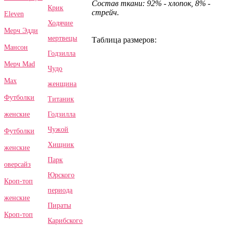
Состав ткани: 92% - хлопок, 8% -
Крик
стрейч.
Eleven
Ходячие
Мерч Эдди
мертвецы
Таблица размеров:
Мансон
Годзилла
Мерч Mad
Чудо
Max
женщина
Футболки
Титаник
Годзилла
женские
Чужой
Футболки
Хищник
женские
Парк
оверсайз
Юрского
Кроп-топ
периода
женские
Пираты
Кроп-топ
Карибского