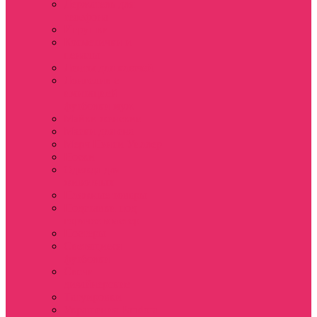
Держатель для
телефона
Игрушки
Косметички и
пеналы
Ленты для ключей
Лонгслив с
имитацией
футболки муж
Майки женские
Маски для сна
Мерч Нэнси Уиллер
Носки
Одежда для
животных
Пляжные товары
Подставки под
горячее коастер
Постеры
Светящиеся
футболки
Свечи
дизайнерские
Татуировки
Украшения Pandora