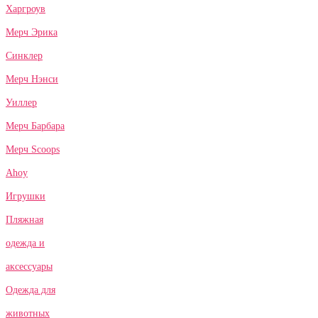
Харгроув
Мерч Эрика
Синклер
Мерч Нэнси
Уиллер
Мерч Барбара
Мерч Scoops
Ahoy
Игрушки
Пляжная
одежда и
аксессуары
Одежда для
животных