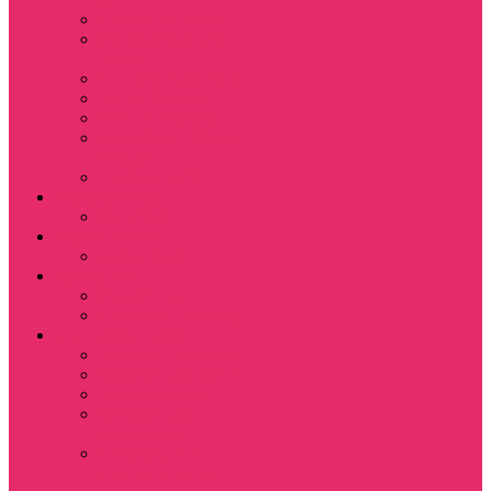
Leisure Suit Larry
Heroes Might and
Magic
Little Big Adventure
Torin’s Passage
Roblox / Роблокс
Хаги Ваги / Huggy
Wuggy
The Last of Us
Мультфильмы
Hello kitty
Знаменитости
Меган Фокс
Праздники
Новый год
Хэллоуин | Хоррор
Для школы / дома
Тетради школьные
Коврики для мыши
Термостаканы
Бутылки для
велосипеда
Показать еще
Для вас и вашего