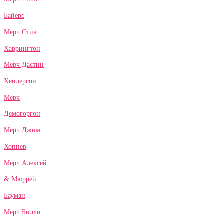
Байерс
Мерч Стив
Харрингтон
Мерч Дастин
Хендерсон
Мерч
Демогоргон
Мерч Джим
Хоппер
Мерч Алексей
& Мюррей
Бауман
Мерч Билли