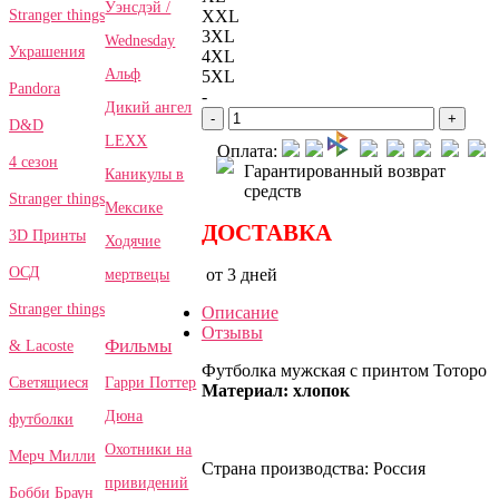
Уэнсдэй /
Stranger things
XXL
3XL
Wednesday
Украшения
4XL
Альф
5XL
Pandora
-
Дикий ангел
-
+
D&D
LEXX
Оплата:
4 сезон
Гарантированный возврат
Каникулы в
средств
Stranger things
Мексике
ДОСТАВКА
3D Принты
Ходячие
ОСД
от 3 дней
мертвецы
Stranger things
Описание
Отзывы
Фильмы
& Lacoste
Футболка мужская с принтом Тоторо
Гарри Поттер
Светящиеся
Материал: хлопок
Дюна
футболки
Охотники на
Мерч Милли
Страна производства: Россия
привидений
Бобби Браун