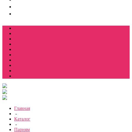
Футболки
Свитшоты
Толстовки
Лонгсливы
Костюмы мужские свитшот+брюки
Костюмы мужские футболка + шорты
Спортивные костюмы
Подарочные боксы
Еще
Главная
-
Каталог
-
Парням