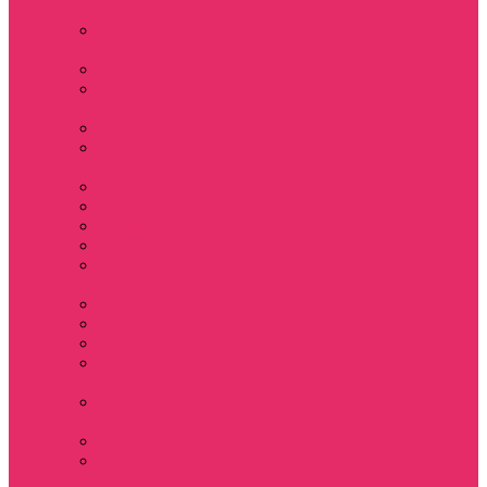
Sinclair
Мерч Барбара /
Barbara
Мерч Scoops Ahoy
Funko Stranger
things
Шопперы
Мерч Хоукинс /
Hawkins
Резинки для волос
Рюкзаки
Кружки
Термостаканы
Бутылки для
велосипеда
Тетради и блокноты
Коврики для мыши
Пазлы
Наклейки, стикеры
3D
Магниты на
холодильник
Значки
Подушки
декоративные