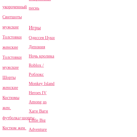
укороченный
песнь
Свитшоты
Игры
мужские
Толстовки
Одиссея Цуки
Депония
женские
Ночь кролика
Толстовки
Roblox /
мужские
Роблокс
Шорты
Monkey Island
женские
Heroes IV
Костюмы
Among us
жен.
Хаги Ваги
футболка+шорты
Little Big
Костюм жен.
Adventure