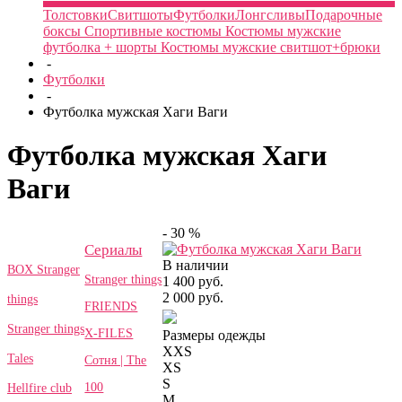
Толстовки
Свитшоты
Футболки
Лонгсливы
Подарочные
боксы
Спортивные костюмы
Костюмы мужские
футболка + шорты
Костюмы мужские свитшот+брюки
-
Футболки
-
Футболка мужская Хаги Ваги
Футболка мужская Хаги
Ваги
- 30 %
Сериалы
В наличии
BOX Stranger
Stranger things
1 400 руб.
2 000 руб.
things
FRIENDS
Stranger things
X-FILES
Размеры одежды
XXS
Tales
Сотня | The
XS
S
100
Hellfire club
M