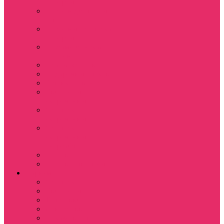
+ шорты
Костюм джоггеры +
топ
Костюмы футболка
+ шорты
Пижама женская с
шортами
Платья хлопок
Подарочные боксы
Резинки для волос
Свитшоты
укороченные
Футболки
укороченные
Футболки
укороченные
оверсайз
Шорты
Шорты плюшевые
Парням
Футболки
Свитшоты
Толстовки
Лонгсливы
Показать еще