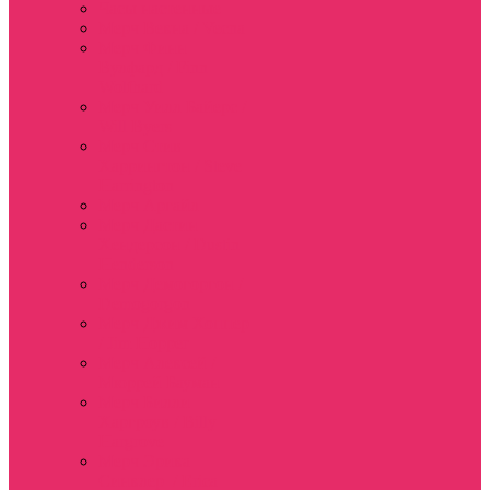
Часы настенные
Мерч Векна / Vecna
Мерч Финн
Вулфард / Finn
Wolfhard
Мерч Уилл Байерс /
Will Byers
Мерч Стив
Харрингтон / Steve
Harrington
Мерч Аргайл
Мерч Дастин
Хендерсон / Dustin
Henderson
Мерч Демогоргон /
Demogorgon
Мерч Джим Хоппер
/ Jim Hopper
Мерч Алексей /
Мюррей Бауман
Мерч Билли
Харгроув / Billy
Hargrove
Мерч Эрика
Синклер / Erica