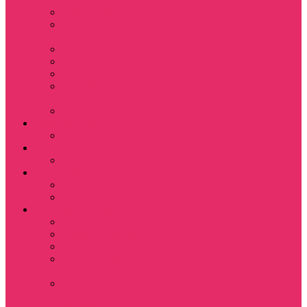
Leisure Suit Larry
Heroes Might and
Magic
Little Big Adventure
Torin’s Passage
Roblox / Роблокс
Хаги Ваги / Huggy
Wuggy
The Last of Us
Мультфильмы
Hello kitty
Знаменитости
Меган Фокс
Праздники
Новый год
Хэллоуин | Хоррор
Для школы / дома
Тетради школьные
Коврики для мыши
Термостаканы
Бутылки для
велосипеда
Показать еще
Для вас и вашего