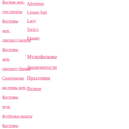
Костюм жен.
Adventure
топ+шорты
Leisure Suit
Larry
Костюмы
Torin’s
жен.
Passage
свитшот+шорты
Костюмы
Мультфильмы
жен.
Знаменитости
свитшот+брюки
Праздники
Спортивные
костюмы жен.
Разное
Костюмы
муж.
футболка+шорты
Костюмы