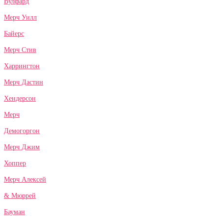
Вулфард
Мерч Уилл
Байерс
Мерч Стив
Харрингтон
Мерч Дастин
Хендерсон
Мерч
Демогоргон
Мерч Джим
Хоппер
Мерч Алексей
& Мюррей
Бауман