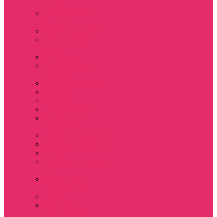
Sinclair
Мерч Барбара /
Barbara
Мерч Scoops Ahoy
Funko Stranger
things
Шопперы
Мерч Хоукинс /
Hawkins
Резинки для волос
Рюкзаки
Кружки
Термостаканы
Бутылки для
велосипеда
Тетради и блокноты
Коврики для мыши
Пазлы
Наклейки, стикеры
3D
Магниты на
холодильник
Значки
Подушки
декоративные