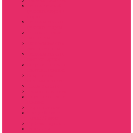
Толстовки женские
Костюм женский
футболка укороч +
шорты
Костюмы женские
футболка+шорты
Костюм женский
топ+шорты
Костюмы женские
свитшот+шорты
Костюмы женские
свитшот+брюки
Спортивные штаны
джоггеры женские
Спортивные
костюмы женские
Платья женские
Пижамы домашние
Шорты плюшевые
женские
Шорты женские
Stranger things &
Lacoste / Лакост
Футболки мужские
Лонгсливы