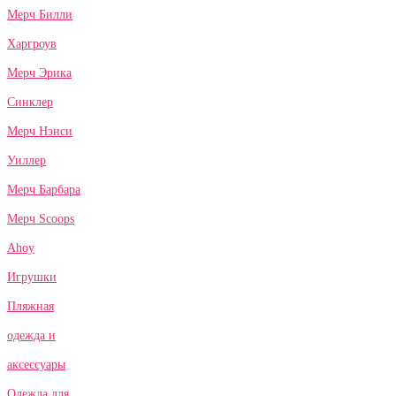
Мерч Билли
Харгроув
Мерч Эрика
Синклер
Мерч Нэнси
Уиллер
Мерч Барбара
Мерч Scoops
Ahoy
Игрушки
Пляжная
одежда и
аксессуары
Одежда для