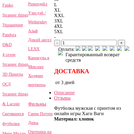
Ривердейл
L
Funko
XL
Уэнсдэй /
Stranger things
XXL
3XL
Wednesday
Украшения
4XL
Альф
5XL
Pandora
-
Дикий ангел
-
+
D&D
LEXX
Оплата:
Гарантированный возврат
4 сезон
Каникулы в
средств
Stranger things
Мексике
ДОСТАВКА
3D Принты
Ходячие
от 3 дней
ОСД
мертвецы
Описание
Stranger things
Отзывы
Фильмы
& Lacoste
Футболка мужская с принтом из
онлайн игры Хаги Ваги
Гарри Поттер
Светящиеся
Материал: хлопок
Дюна
футболки
Охотники на
Мерч Милли