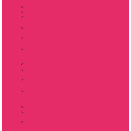
мужские
Свитшоты мужские
Толстовки мужские
Костюмы мужские
футболка + шорты
Костюмы мужские
свитшот+брюки
Спортивные
костюмы мужские
День святого
Валентина / 14
февраля
Calvari
Подземелья и
Драконы
Новый год Stranger
things
Лонгслив с
имитацией
футболки жен
3D Принты ОСД
4 сезон Stranger
things
Аксессуары и
украшения