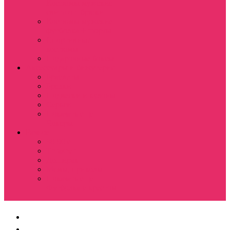
Костюмы мужские
свитшот+брюки
Костюмы мужские
футболка + шорты
Спортивные
костюмы
Подарочные боксы
Аксессуары и бижутерия
Браслеты
Брелки
Подвески и кулоны
Серьги
Показать еще
Чокеры
Разное
80-90 е
Thrasher
Доширак
Мемы, приколы
Показать еще
Футболка с крестом