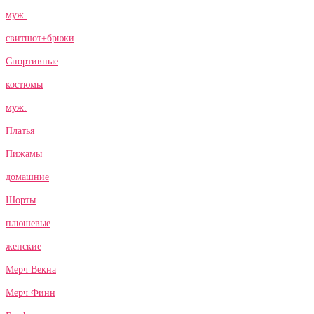
муж.
свитшот+брюки
Спортивные
костюмы
муж.
Платья
Пижамы
домашние
Шорты
плюшевые
женские
Мерч Векна
Мерч Финн