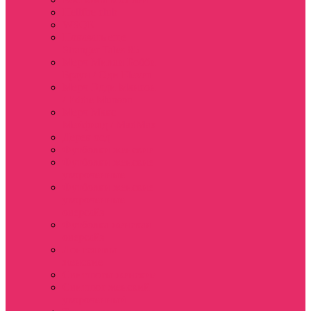
Hellfire club
WSQK
Показать еще
Stranger Tales 85
Мерч Милли Бобби
Браун / Оди Eleven
Мерч Эдди Мансон
/ Eddie Munson
Мерч Макс
Мейфилд / MadMax
Дерек осд
Футболки женские
Футболки женские
укороченные
Футболки женские
укороченные
оверсайз
Футболка женская
оверсайз
Лонгсливы
женские
Свитшоты женские
Свитшот женский
укороченный