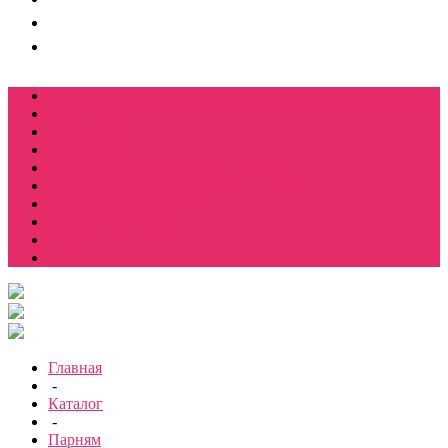
Футболки
Свитшоты
Толстовки
Лонгсливы
Костюмы мужские свитшот+брюки
Костюмы мужские футболка + шорты
Спортивные костюмы
Подарочные боксы
Еще
Главная
-
Каталог
-
Парням