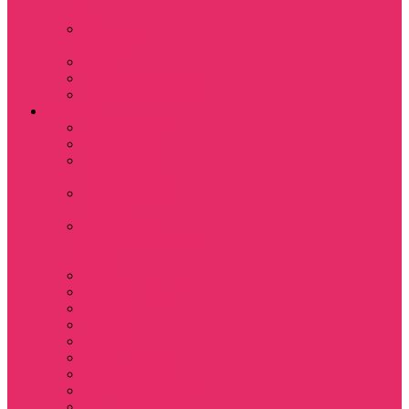
куш
Каникулы в
Мексике
Клон
Сверхъестественное
Семья Динозавров
Фильмы
Дюна / DUNE
Крик / Scream
Охотники за
привидениями
Парк Юрского
периода
Показать еще
Пираты Карибского
моря
Битлджус
Титаник / Titanic
Матрица
Хищник
Чужой
Гарри Поттер
Чудо женщина
Godzilla / Годзилла
Звездные войны