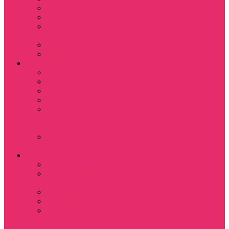
Назад в будущее
Обитель зла
Субстанция / The
Substance
Сумерки /Twilight
Челюсти / Jaws
Аниме
Наруто
Тетрадь смерти
Тоторо
Эльфийская песнь
Показать еще
Мастера меча
онлайн
Ходячий замок
Хаула
Игры
Deponia
The night of the
rabbit
Monkey Island
Одиссея Цуки
Показать еще
Among us / Амонг
ас