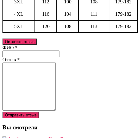
3XL
112
100
108
179-182
4XL
116
104
111
179-182
5XL
120
108
113
179-182
Оставить отзыв
Ваш отзыв был отправлен!
ФИО
*
Отзыв
*
Отправить отзыв
Вы смотрели