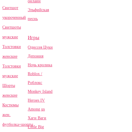
онлайн
Свитшот
Эльфийская
укороченный
песнь
Свитшоты
Игры
мужские
Толстовки
Одиссея Цуки
Депония
женские
Ночь кролика
Толстовки
Roblox /
мужские
Роблокс
Шорты
Monkey Island
женские
Heroes IV
Костюмы
Among us
жен.
Хаги Ваги
футболка+шорты
Little Big