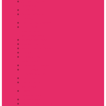
Держатель для
телефона
Игрушки
Косметички и
пеналы
Ленты для ключей
Лонгслив с
имитацией
футболки муж
Майки женские
Маски для сна
Мерч Нэнси Уиллер
Носки
Одежда для
животных
Пляжные товары
Подставки под
горячее коастер
Постеры
Светящиеся
футболки
Свечи
дизайнерские
Татуировки
Украшения Pandora