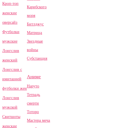
Кроп-топ
Карибского
женские
моря
оверсайз
Битлджус
Футболки
Матрица
Звездные
мужские
войны
Лонгслив
Субстанция
женский
Лонгслив с
Аниме
имитацией
Наруто
футболки жен
Тетрадь
Лонгслив
смерти
мужской
Тоторо
Свитшоты
Мастера меча
женские