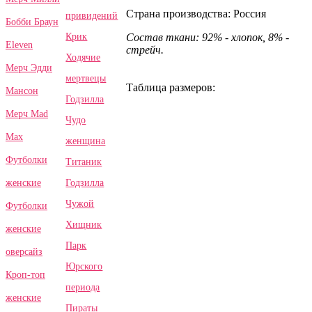
Страна производства: Россия
привидений
Бобби Браун
Крик
Состав ткани: 92% - хлопок, 8% -
Eleven
стрейч.
Ходячие
Мерч Эдди
мертвецы
Таблица размеров:
Мансон
Годзилла
Мерч Mad
Чудо
Max
женщина
Футболки
Титаник
Годзилла
женские
Чужой
Футболки
Хищник
женские
Парк
оверсайз
Юрского
Кроп-топ
периода
женские
Пираты