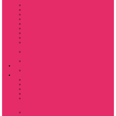
питомца
Косметички
Кружки
Ленты для ключей
Магниты
Одежда для школы
Пазлы
Подарочные боксы
Подарочные карты
Подставка под
стаканы
Подушки
декоративные
Шопперы
D&D
Дайсы
Девушкам
Футболки
Лонгсливы
Свитшоты
Толстовки
Показать еще
Спортивные
костюмы
Костюмы свитшот