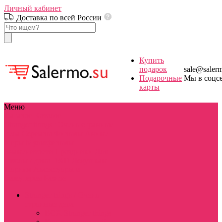
Личный кабинет
Доставка по всей России
Купить
подарок
sale@saler
Подарочные
Мы в соцс
карты
Меню
Каталог
Каталог
Stranger things / Очень странные
дела
Сериалы
Фильмы
Аниме
Игры
Мультфильмы
Знаменитости
Праздники
Для
школы / дома
D&D
Девушкам
Парням
Аксессуары и
бижутерия
Разное
Stranger things / Очень
странные дела
BOX Stranger things
Костюмы косплей