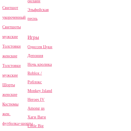
онлайн
Свитшот
Эльфийская
укороченный
песнь
Свитшоты
Игры
мужские
Толстовки
Одиссея Цуки
Депония
женские
Ночь кролика
Толстовки
Roblox /
мужские
Роблокс
Шорты
Monkey Island
женские
Heroes IV
Костюмы
Among us
жен.
Хаги Ваги
футболка+шорты
Little Big