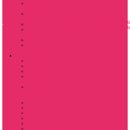
Оформление
праздника
ПОДАРОЧНЫЕ
КАРТЫ
Парням
Девушкам
Сериалы
Фил
Сюрприз за 350 руб
Парням
Девушкам
Сериалы
Фил
5 сезон Stranger
things
Акции / распродажа
Halloween /
Хэллоуин
Сериалы
Friends / Друзья
X-Files
Сотня / The 100
Riverdale /
Ривердейл
Показать еще
Уэнздэй /
Wednesday
LEXX / ЛЕКСС
ALF / Альф
Дикий ангел
Ходячие мертвецы
Fallout
One Piece| Большой