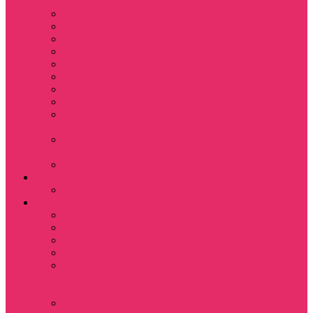
питомца
Косметички
Кружки
Ленты для ключей
Магниты
Одежда для школы
Пазлы
Подарочные боксы
Подарочные карты
Подставка под
стаканы
Подушки
декоративные
Шопперы
D&D
Дайсы
Девушкам
Футболки
Лонгсливы
Свитшоты
Толстовки
Показать еще
Спортивные
костюмы
Костюмы свитшот