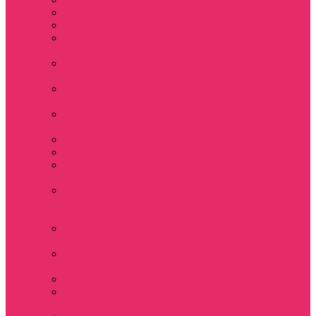
Hellfire club
WSQK
Показать еще
Stranger Tales 85
Мерч Милли Бобби
Браун / Оди Eleven
Мерч Эдди Мансон
/ Eddie Munson
Мерч Макс
Мейфилд / MadMax
Дерек осд
Футболки женские
Футболки женские
укороченные
Футболки женские
укороченные
оверсайз
Футболка женская
оверсайз
Лонгсливы
женские
Свитшоты женские
Свитшот женский
укороченный