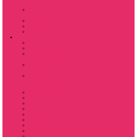
куш
Каникулы в
Мексике
Клон
Сверхъестественное
Семья Динозавров
Фильмы
Дюна / DUNE
Крик / Scream
Охотники за
привидениями
Парк Юрского
периода
Показать еще
Пираты Карибского
моря
Битлджус
Титаник / Titanic
Матрица
Хищник
Чужой
Гарри Поттер
Чудо женщина
Godzilla / Годзилла
Звездные войны