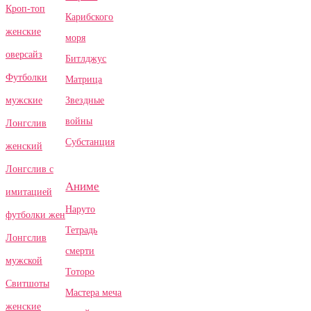
Кроп-топ
Карибского
женские
моря
оверсайз
Битлджус
Футболки
Матрица
Звездные
мужские
войны
Лонгслив
Субстанция
женский
Лонгслив с
Аниме
имитацией
Наруто
футболки жен
Тетрадь
Лонгслив
смерти
мужской
Тоторо
Свитшоты
Мастера меча
женские