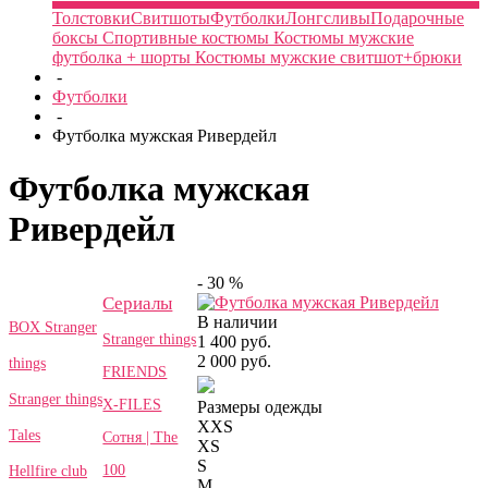
Толстовки
Свитшоты
Футболки
Лонгсливы
Подарочные
боксы
Спортивные костюмы
Костюмы мужские
футболка + шорты
Костюмы мужские свитшот+брюки
-
Футболки
-
Футболка мужская Ривердейл
Футболка мужская
Ривердейл
- 30 %
Сериалы
В наличии
BOX Stranger
Stranger things
1 400 руб.
2 000 руб.
things
FRIENDS
Stranger things
X-FILES
Размеры одежды
XXS
Tales
Сотня | The
XS
S
100
Hellfire club
M