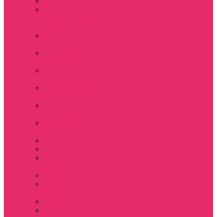
Толстовки женские
Костюм женский
футболка укороч +
шорты
Костюмы женские
футболка+шорты
Костюм женский
топ+шорты
Костюмы женские
свитшот+шорты
Костюмы женские
свитшот+брюки
Спортивные штаны
джоггеры женские
Спортивные
костюмы женские
Платья женские
Пижамы домашние
Шорты плюшевые
женские
Шорты женские
Stranger things &
Lacoste / Лакост
Футболки мужские
Лонгсливы