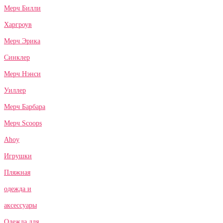
Мерч Билли
Харгроув
Мерч Эрика
Синклер
Мерч Нэнси
Уиллер
Мерч Барбара
Мерч Scoops
Ahoy
Игрушки
Пляжная
одежда и
аксессуары
Одежда для