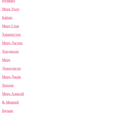
Вулфард
Мерч Уилл
Байерс
Мерч Стив
Харрингтон
Мерч Дастин
Хендерсон
Мерч
Демогоргон
Мерч Джим
Хоппер
Мерч Алексей
& Мюррей
Бауман