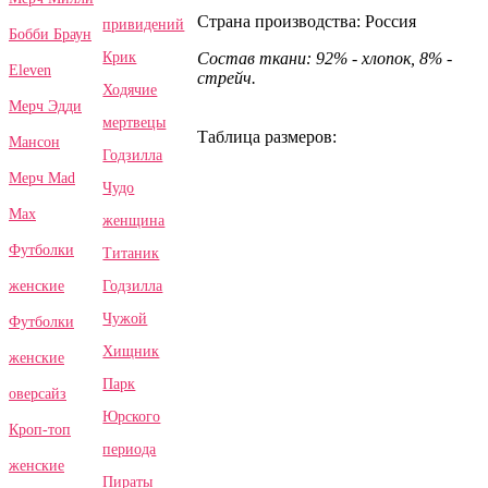
Страна производства: Россия
привидений
Бобби Браун
Крик
Состав ткани: 92% - хлопок, 8% -
Eleven
стрейч.
Ходячие
Мерч Эдди
мертвецы
Таблица размеров:
Мансон
Годзилла
Мерч Mad
Чудо
Max
женщина
Футболки
Титаник
Годзилла
женские
Чужой
Футболки
Хищник
женские
Парк
оверсайз
Юрского
Кроп-топ
периода
женские
Пираты