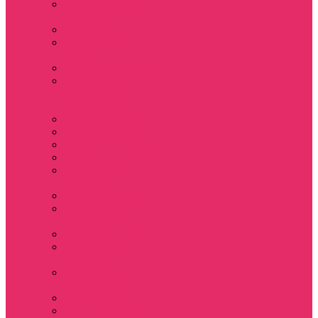
Держатель для
телефона
Игрушки
Косметички и
пеналы
Ленты для ключей
Лонгслив с
имитацией
футболки муж
Майки женские
Маски для сна
Мерч Нэнси Уиллер
Носки
Одежда для
животных
Пляжные товары
Подставки под
горячее коастер
Постеры
Светящиеся
футболки
Свечи
дизайнерские
Татуировки
Украшения Pandora