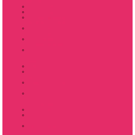
мужские
Свитшоты мужские
Толстовки мужские
Костюмы мужские
футболка + шорты
Костюмы мужские
свитшот+брюки
Спортивные
костюмы мужские
День святого
Валентина / 14
февраля
Calvari
Подземелья и
Драконы
Новый год Stranger
things
Лонгслив с
имитацией
футболки жен
3D Принты ОСД
4 сезон Stranger
things
Аксессуары и
украшения