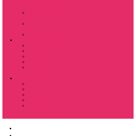
Костюмы мужские
свитшот+брюки
Костюмы мужские
футболка + шорты
Спортивные
костюмы
Подарочные боксы
Аксессуары и бижутерия
Браслеты
Брелки
Подвески и кулоны
Серьги
Показать еще
Чокеры
Разное
80-90 е
Thrasher
Доширак
Мемы, приколы
Показать еще
Футболка с крестом