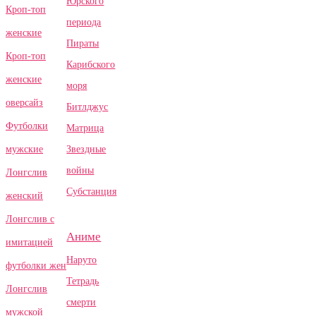
Юрского
Кроп-топ
периода
женские
Пираты
Кроп-топ
Карибского
женские
моря
оверсайз
Битлджус
Футболки
Матрица
Звездные
мужские
войны
Лонгслив
Субстанция
женский
Лонгслив с
Аниме
имитацией
Наруто
футболки жен
Тетрадь
Лонгслив
смерти
мужской