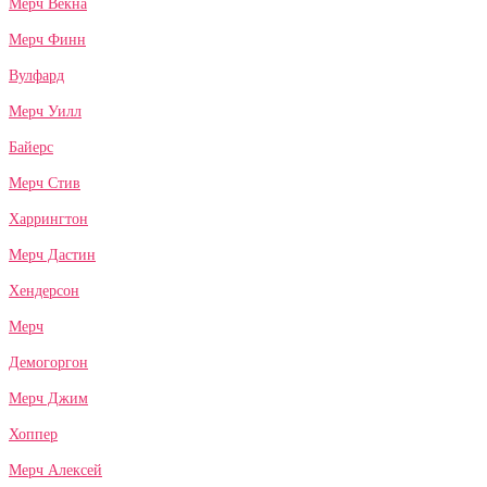
Мерч Векна
Мерч Финн
Вулфард
Мерч Уилл
Байерс
Мерч Стив
Харрингтон
Мерч Дастин
Хендерсон
Мерч
Демогоргон
Мерч Джим
Хоппер
Мерч Алексей