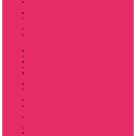
Держатель для
телефона
Игрушки
Косметички и
пеналы
Ленты для ключей
Лонгслив с
имитацией
футболки муж
Майки женские
Маски для сна
Мерч Нэнси Уиллер
Носки
Одежда для
животных
Пляжные товары
Подставки под
горячее коастер
Постеры
Светящиеся
футболки
Свечи
дизайнерские
Татуировки
Украшения Pandora