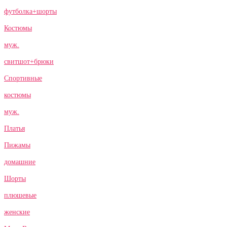
футболка+шорты
Костюмы
муж.
свитшот+брюки
Спортивные
костюмы
муж.
Платья
Пижамы
домашние
Шорты
плюшевые
женские