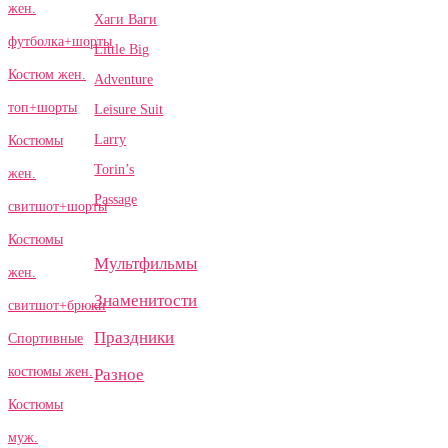
жен.
Хаги Ваги
футболка+шорты
Little Big
Костюм жен.
Adventure
топ+шорты
Leisure Suit
Larry
Костюмы
Torin’s
жен.
Passage
свитшот+шорты
Костюмы
Мультфильмы
жен.
Знаменитости
свитшот+брюки
Праздники
Спортивные
костюмы жен.
Разное
Костюмы
муж.