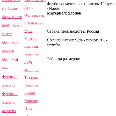
Футболка мужская с принтом Наруто
Дюна
/ Naruto
футболки
Материал: хлопок
Охотники на
Мерч Милли
привидений
Бобби Браун
Крик
Страна производства: Россия
Eleven
Ходячие
Состав ткани: 92% - хлопок, 8% -
Мерч Эдди
стрейч.
мертвецы
Мансон
Годзилла
Таблица размеров:
Мерч Mad
Чудо
Max
женщина
Футболки
Титаник
Годзилла
женские
Чужой
Футболки
Хищник
женские
Парк
оверсайз