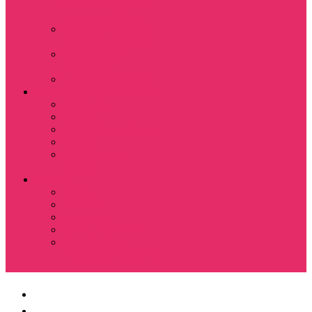
Костюмы мужские
свитшот+брюки
Костюмы мужские
футболка + шорты
Спортивные
костюмы
Подарочные боксы
Аксессуары и бижутерия
Браслеты
Брелки
Подвески и кулоны
Серьги
Показать еще
Чокеры
Разное
80-90 е
Thrasher
Доширак
Мемы, приколы
Показать еще
Футболка с крестом