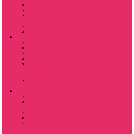
Назад в будущее
Обитель зла
Субстанция / The
Substance
Сумерки /Twilight
Челюсти / Jaws
Аниме
Наруто
Тетрадь смерти
Тоторо
Эльфийская песнь
Показать еще
Мастера меча
онлайн
Ходячий замок
Хаула
Игры
Deponia
The night of the
rabbit
Monkey Island
Одиссея Цуки
Показать еще
Among us / Амонг
ас