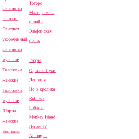
Тоторо
Свитшоты
Мастера меча
женские
онлайн
Свитшот
Эльфийская
укороченный
песнь
Свитшоты
Игры
мужские
Толстовки
Одиссея Цуки
Депония
женские
Ночь кролика
Толстовки
Roblox /
мужские
Роблокс
Шорты
Monkey Island
женские
Heroes IV
Костюмы
Among us