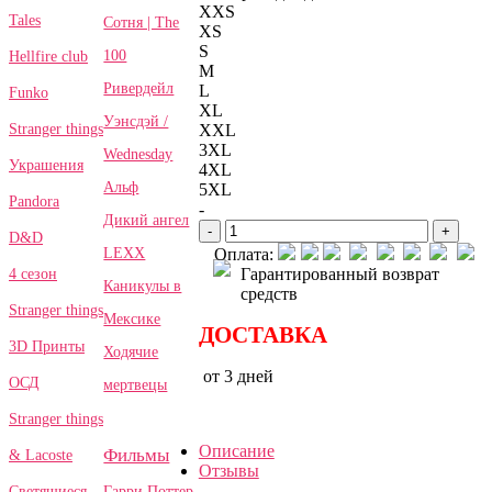
XXS
Tales
Сотня | The
XS
S
100
Hellfire club
M
Ривердейл
L
Funko
XL
Уэнсдэй /
Stranger things
XXL
3XL
Wednesday
Украшения
4XL
Альф
5XL
Pandora
-
Дикий ангел
-
+
D&D
LEXX
Оплата:
Гарантированный возврат
4 сезон
Каникулы в
средств
Stranger things
Мексике
ДОСТАВКА
3D Принты
Ходячие
от 3 дней
ОСД
мертвецы
Stranger things
Описание
Фильмы
& Lacoste
Отзывы
Гарри Поттер
Светящиеся