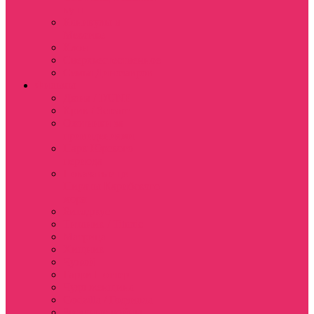
куш
Каникулы в
Мексике
Клон
Сверхъестественное
Семья Динозавров
Фильмы
Дюна / DUNE
Крик / Scream
Охотники за
привидениями
Парк Юрского
периода
Показать еще
Пираты Карибского
моря
Битлджус
Титаник / Titanic
Матрица
Хищник
Чужой
Гарри Поттер
Чудо женщина
Godzilla / Годзилла
Звездные войны