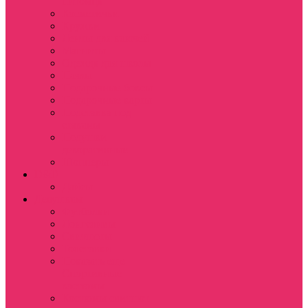
питомца
Косметички
Кружки
Ленты для ключей
Магниты
Одежда для школы
Пазлы
Подарочные боксы
Подарочные карты
Подставка под
стаканы
Подушки
декоративные
Шопперы
D&D
Дайсы
Девушкам
Футболки
Лонгсливы
Свитшоты
Толстовки
Показать еще
Спортивные
костюмы
Костюмы свитшот