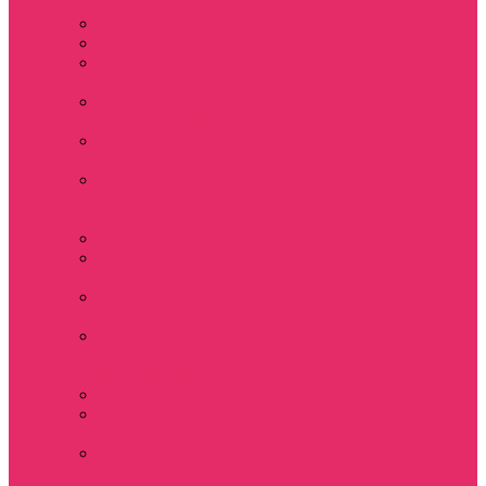
мужские
Свитшоты мужские
Толстовки мужские
Костюмы мужские
футболка + шорты
Костюмы мужские
свитшот+брюки
Спортивные
костюмы мужские
День святого
Валентина / 14
февраля
Calvari
Подземелья и
Драконы
Новый год Stranger
things
Лонгслив с
имитацией
футболки жен
3D Принты ОСД
4 сезон Stranger
things
Аксессуары и
украшения