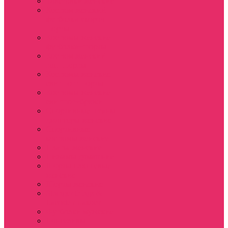
Толстовки женские
Костюм женский
футболка укороч +
шорты
Костюмы женские
футболка+шорты
Костюм женский
топ+шорты
Костюмы женские
свитшот+шорты
Костюмы женские
свитшот+брюки
Спортивные штаны
джоггеры женские
Спортивные
костюмы женские
Платья женские
Пижамы домашние
Шорты плюшевые
женские
Шорты женские
Stranger things &
Lacoste / Лакост
Футболки мужские
Лонгсливы