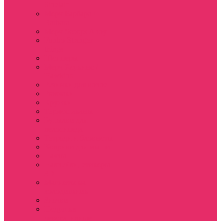
Sinclair
Мерч Барбара /
Barbara
Мерч Scoops Ahoy
Funko Stranger
things
Шопперы
Мерч Хоукинс /
Hawkins
Резинки для волос
Рюкзаки
Кружки
Термостаканы
Бутылки для
велосипеда
Тетради и блокноты
Коврики для мыши
Пазлы
Наклейки, стикеры
3D
Магниты на
холодильник
Значки
Подушки
декоративные