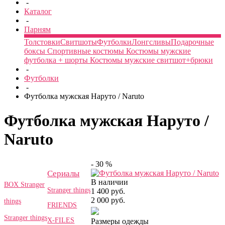
-
Каталог
-
Парням
Толстовки
Свитшоты
Футболки
Лонгсливы
Подарочные
боксы
Спортивные костюмы
Костюмы мужские
футболка + шорты
Костюмы мужские свитшот+брюки
-
Футболки
-
Футболка мужская Наруто / Naruto
Футболка мужская Наруто /
Naruto
- 30 %
Сериалы
В наличии
BOX Stranger
Stranger things
1 400 руб.
2 000 руб.
things
FRIENDS
Stranger things
X-FILES
Размеры одежды