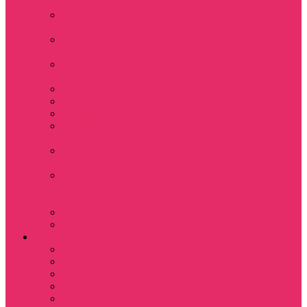
+ шорты
Костюм джоггеры +
топ
Костюмы футболка
+ шорты
Пижама женская с
шортами
Платья хлопок
Подарочные боксы
Резинки для волос
Свитшоты
укороченные
Футболки
укороченные
Футболки
укороченные
оверсайз
Шорты
Шорты плюшевые
Парням
Футболки
Свитшоты
Толстовки
Лонгсливы
Показать еще