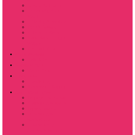
Leisure Suit Larry
Heroes Might and
Magic
Little Big Adventure
Torin’s Passage
Roblox / Роблокс
Хаги Ваги / Huggy
Wuggy
The Last of Us
Мультфильмы
Hello kitty
Знаменитости
Меган Фокс
Праздники
Новый год
Хэллоуин | Хоррор
Для школы / дома
Тетради школьные
Коврики для мыши
Термостаканы
Бутылки для
велосипеда
Показать еще
Для вас и вашего