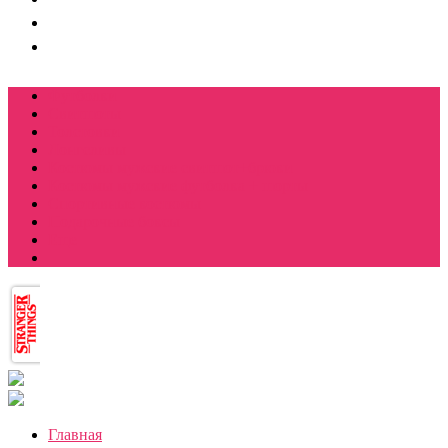
Футболки
Свитшоты
Толстовки
Лонгсливы
Костюмы мужские свитшот+брюки
Костюмы мужские футболка + шорты
Спортивные костюмы
Подарочные боксы
Еще
Главная