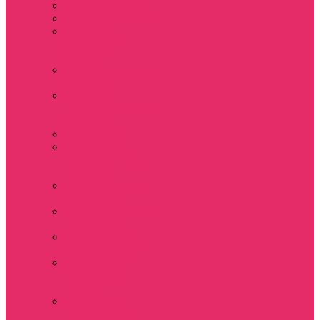
Часы настенные
Мерч Векна / Vecna
Мерч Финн
Вулфард / Finn
Wolfhard
Мерч Уилл Байерс /
Will Byers
Мерч Стив
Харрингтон / Steve
Harrington
Мерч Аргайл
Мерч Дастин
Хендерсон / Dustin
Henderson
Мерч Демогоргон /
Demogorgon
Мерч Джим Хоппер
/ Jim Hopper
Мерч Алексей /
Мюррей Бауман
Мерч Билли
Харгроув / Billy
Hargrove
Мерч Эрика
Синклер / Erica