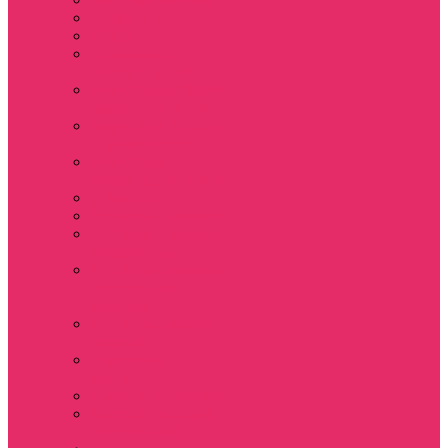
Hellfire club
WSQK
Показать еще
Stranger Tales 85
Мерч Милли Бобби
Браун / Оди Eleven
Мерч Эдди Мансон
/ Eddie Munson
Мерч Макс
Мейфилд / MadMax
Дерек осд
Футболки женские
Футболки женские
укороченные
Футболки женские
укороченные
оверсайз
Футболка женская
оверсайз
Лонгсливы
женские
Свитшоты женские
Свитшот женский
укороченный