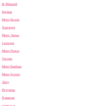
& Мюррей
Бауман
Мерч Билли
Харгроув
Мерч Эрика
Синклер
Мерч Нэнси
Уиллер
Мерч Барбара
Мерч Scoops
Ahoy
Игрушки
Пляжная
одежда и