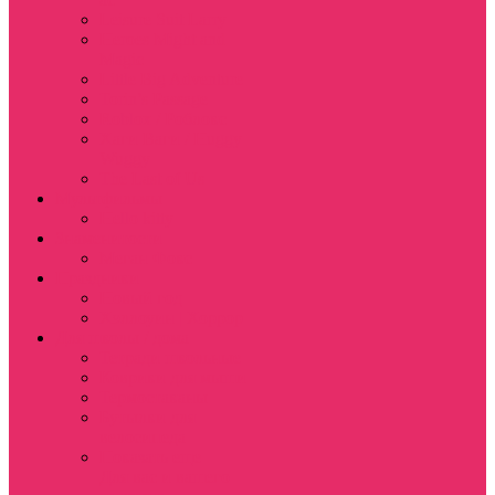
Leisure Suit Larry
Heroes Might and
Magic
Little Big Adventure
Torin’s Passage
Roblox / Роблокс
Хаги Ваги / Huggy
Wuggy
The Last of Us
Мультфильмы
Hello kitty
Знаменитости
Меган Фокс
Праздники
Новый год
Хэллоуин | Хоррор
Для школы / дома
Тетради школьные
Коврики для мыши
Термостаканы
Бутылки для
велосипеда
Показать еще
Для вас и вашего