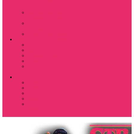
Костюмы мужские
свитшот+брюки
Костюмы мужские
футболка + шорты
Спортивные
костюмы
Подарочные боксы
Аксессуары и бижутерия
Браслеты
Брелки
Подвески и кулоны
Серьги
Показать еще
Чокеры
Разное
80-90 е
Thrasher
Доширак
Мемы, приколы
Показать еще
Футболка с крестом