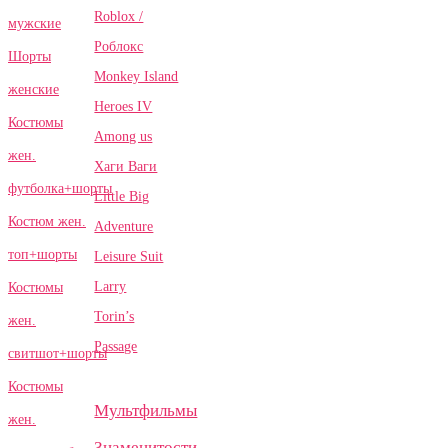
Roblox /
мужские
Роблокс
Шорты
Monkey Island
женские
Heroes IV
Костюмы
Among us
жен.
Хаги Ваги
футболка+шорты
Little Big
Костюм жен.
Adventure
топ+шорты
Leisure Suit
Larry
Костюмы
Torin’s
жен.
Passage
свитшот+шорты
Костюмы
Мультфильмы
жен.
Знаменитости