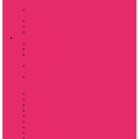
куш
Каникулы в
Мексике
Клон
Сверхъестественное
Семья Динозавров
Фильмы
Дюна / DUNE
Крик / Scream
Охотники за
привидениями
Парк Юрского
периода
Показать еще
Пираты Карибского
моря
Битлджус
Титаник / Titanic
Матрица
Хищник
Чужой
Гарри Поттер
Чудо женщина
Godzilla / Годзилла
Звездные войны