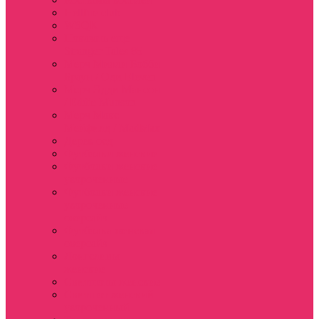
Hellfire club
WSQK
Показать еще
Stranger Tales 85
Мерч Милли Бобби
Браун / Оди Eleven
Мерч Эдди Мансон
/ Eddie Munson
Мерч Макс
Мейфилд / MadMax
Дерек осд
Футболки женские
Футболки женские
укороченные
Футболки женские
укороченные
оверсайз
Футболка женская
оверсайз
Лонгсливы
женские
Свитшоты женские
Свитшот женский
укороченный