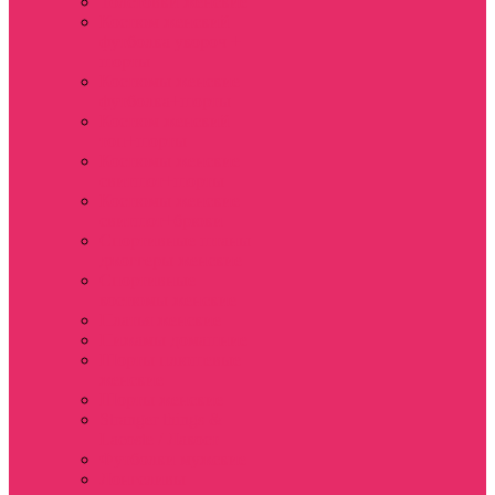
Толстовки женские
Костюм женский
футболка укороч +
шорты
Костюмы женские
футболка+шорты
Костюм женский
топ+шорты
Костюмы женские
свитшот+шорты
Костюмы женские
свитшот+брюки
Спортивные штаны
джоггеры женские
Спортивные
костюмы женские
Платья женские
Пижамы домашние
Шорты плюшевые
женские
Шорты женские
Stranger things &
Lacoste / Лакост
Футболки мужские
Лонгсливы