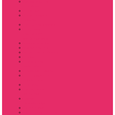
Держатель для
телефона
Игрушки
Косметички и
пеналы
Ленты для ключей
Лонгслив с
имитацией
футболки муж
Майки женские
Маски для сна
Мерч Нэнси Уиллер
Носки
Одежда для
животных
Пляжные товары
Подставки под
горячее коастер
Постеры
Светящиеся
футболки
Свечи
дизайнерские
Татуировки
Украшения Pandora