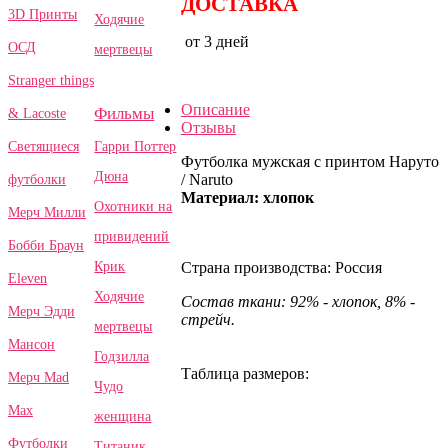
ДОСТАВКА
3D Принты
Ходячие
от 3 дней
ОСД
мертвецы
Stranger things
Описание
Фильмы
& Lacoste
Отзывы
Гарри Поттер
Светящиеся
Футболка мужская с принтом Наруто
Дюна
/ Naruto
футболки
Материал: хлопок
Охотники на
Мерч Милли
привидений
Бобби Браун
Крик
Страна производства: Россия
Eleven
Ходячие
Состав ткани: 92% - хлопок, 8% -
Мерч Эдди
стрейч.
мертвецы
Мансон
Годзилла
Таблица размеров:
Мерч Mad
Чудо
Max
женщина
Футболки
Титаник