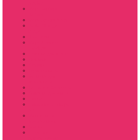
Sinclair
Мерч Барбара /
Barbara
Мерч Scoops Ahoy
Funko Stranger
things
Шопперы
Мерч Хоукинс /
Hawkins
Резинки для волос
Рюкзаки
Кружки
Термостаканы
Бутылки для
велосипеда
Тетради и блокноты
Коврики для мыши
Пазлы
Наклейки, стикеры
3D
Магниты на
холодильник
Значки
Подушки
декоративные