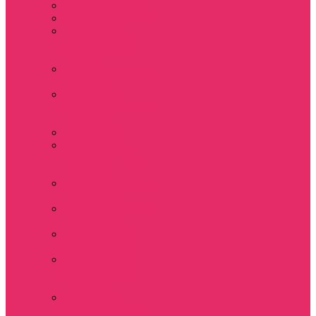
Часы настенные
Мерч Векна / Vecna
Мерч Финн
Вулфард / Finn
Wolfhard
Мерч Уилл Байерс /
Will Byers
Мерч Стив
Харрингтон / Steve
Harrington
Мерч Аргайл
Мерч Дастин
Хендерсон / Dustin
Henderson
Мерч Демогоргон /
Demogorgon
Мерч Джим Хоппер
/ Jim Hopper
Мерч Алексей /
Мюррей Бауман
Мерч Билли
Харгроув / Billy
Hargrove
Мерч Эрика
Синклер / Erica