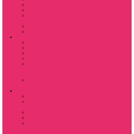
Назад в будущее
Обитель зла
Субстанция / The
Substance
Сумерки /Twilight
Челюсти / Jaws
Аниме
Наруто
Тетрадь смерти
Тоторо
Эльфийская песнь
Показать еще
Мастера меча
онлайн
Ходячий замок
Хаула
Игры
Deponia
The night of the
rabbit
Monkey Island
Одиссея Цуки
Показать еще
Among us / Амонг
ас