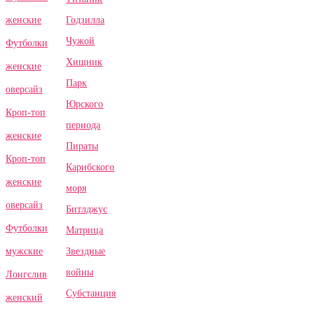
Годзилла
женские
Чужой
Футболки
Хищник
женские
Парк
оверсайз
Юрского
Кроп-топ
периода
женские
Пираты
Кроп-топ
Карибского
женские
моря
оверсайз
Битлджус
Футболки
Матрица
Звездные
мужские
войны
Лонгслив
Субстанция
женский