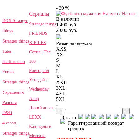
- 30 %
Сериалы
В наличии
BOX Stranger
Stranger things
1 400 руб.
2 000 руб.
things
FRIENDS
Stranger things
X-FILES
Размеры одежды
XXS
Tales
Сотня | The
XS
S
100
Hellfire club
M
Ривердейл
L
Funko
XL
Уэнсдэй /
Stranger things
XXL
3XL
Wednesday
Украшения
4XL
Альф
5XL
Pandora
-
Дикий ангел
-
+
D&D
LEXX
Оплата:
Гарантированный возврат
4 сезон
Каникулы в
средств
Stranger things
Мексике