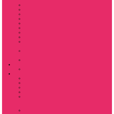
питомца
Косметички
Кружки
Ленты для ключей
Магниты
Одежда для школы
Пазлы
Подарочные боксы
Подарочные карты
Подставка под
стаканы
Подушки
декоративные
Шопперы
D&D
Дайсы
Девушкам
Футболки
Лонгсливы
Свитшоты
Толстовки
Показать еще
Спортивные
костюмы
Костюмы свитшот