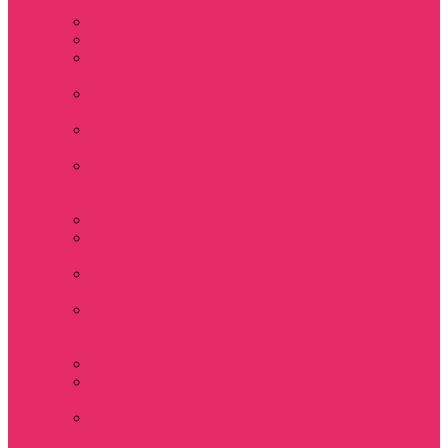
мужские
Свитшоты мужские
Толстовки мужские
Костюмы мужские
футболка + шорты
Костюмы мужские
свитшот+брюки
Спортивные
костюмы мужские
День святого
Валентина / 14
февраля
Calvari
Подземелья и
Драконы
Новый год Stranger
things
Лонгслив с
имитацией
футболки жен
3D Принты ОСД
4 сезон Stranger
things
Аксессуары и
украшения