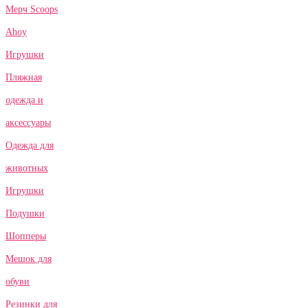
Мерч Scoops
Ahoy
Игрушки
Пляжная
одежда и
аксессуары
Одежда для
животных
Игрушки
Подушки
Шопперы
Мешок для
обуви
Резинки для