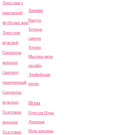
Лонгслив с
Аниме
имитацией
Наруто
футболки жен
Тетрадь
Лонгслив
смерти
мужской
Тоторо
Свитшоты
Мастера меча
женские
онлайн
Свитшот
Эльфийская
укороченный
песнь
Свитшоты
Игры
мужские
Толстовки
Одиссея Цуки
Депония
женские
Ночь кролика
Толстовки