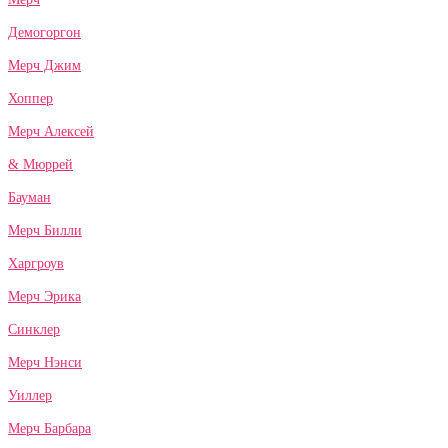
Демогоргон
Мерч Джим
Хоппер
Мерч Алексей
& Мюррей
Бауман
Мерч Билли
Харгроув
Мерч Эрика
Синклер
Мерч Нэнси
Уиллер
Мерч Барбара