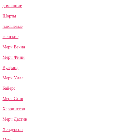
домашние
Шорты
плюшевые
женские
Мерч Векна
Мерч Финн
Вулфард
Мерч Уилл
Байерс
Мерч Стив
Харрингтон
Мерч Дастин
Хендерсон
Мерч