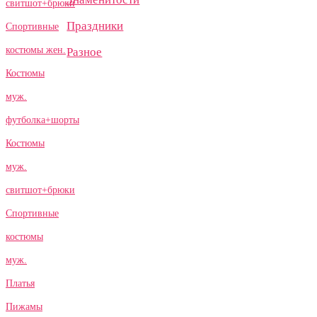
свитшот+брюки
Праздники
Спортивные
костюмы жен.
Разное
Костюмы
муж.
футболка+шорты
Костюмы
муж.
свитшот+брюки
Спортивные
костюмы
муж.
Платья
Пижамы