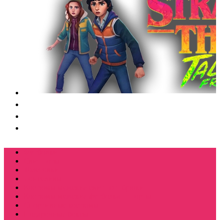
Футболки
Свитшоты
Толстовки
Лонгсливы
Костюмы мужские свитшот+брюки
Костюмы мужские футболка + шорты
Спортивные костюмы
Подарочные боксы