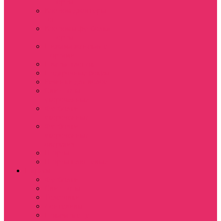
+ шорты
Костюм джоггеры +
топ
Костюмы футболка
+ шорты
Пижама женская с
шортами
Платья хлопок
Подарочные боксы
Резинки для волос
Свитшоты
укороченные
Футболки
укороченные
Футболки
укороченные
оверсайз
Шорты
Шорты плюшевые
Парням
Футболки
Свитшоты
Толстовки
Лонгсливы
Показать еще