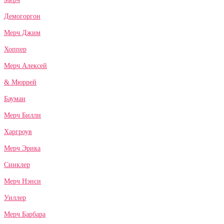
Демогоргон
Мерч Джим
Хоппер
Мерч Алексей
& Мюррей
Бауман
Мерч Билли
Харгроув
Мерч Эрика
Синклер
Мерч Нэнси
Уиллер
Мерч Барбара