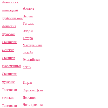
Лонгслив с
Аниме
имитацией
Наруто
футболки жен
Тетрадь
Лонгслив
смерти
мужской
Тоторо
Свитшоты
Мастера меча
женские
онлайн
Свитшот
Эльфийская
укороченный
песнь
Свитшоты
Игры
мужские
Толстовки
Одиссея Цуки
Депония
женские
Ночь кролика
Толстовки