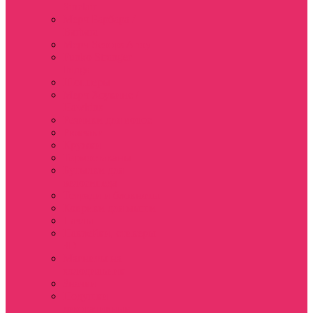
Sinclair
Мерч Барбара /
Barbara
Мерч Scoops Ahoy
Funko Stranger
things
Шопперы
Мерч Хоукинс /
Hawkins
Резинки для волос
Рюкзаки
Кружки
Термостаканы
Бутылки для
велосипеда
Тетради и блокноты
Коврики для мыши
Пазлы
Наклейки, стикеры
3D
Магниты на
холодильник
Значки
Подушки
декоративные