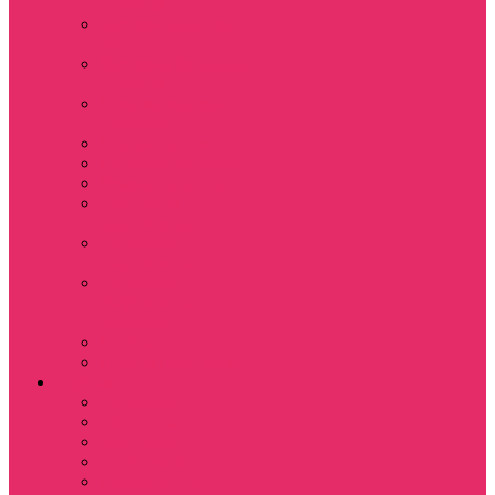
+ шорты
Костюм джоггеры +
топ
Костюмы футболка
+ шорты
Пижама женская с
шортами
Платья хлопок
Подарочные боксы
Резинки для волос
Свитшоты
укороченные
Футболки
укороченные
Футболки
укороченные
оверсайз
Шорты
Шорты плюшевые
Парням
Футболки
Свитшоты
Толстовки
Лонгсливы
Показать еще