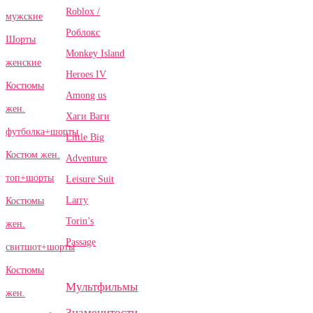
Roblox /
мужские
Роблокс
Шорты
Monkey Island
женские
Heroes IV
Костюмы
Among us
жен.
Хаги Ваги
футболка+шорты
Little Big
Костюм жен.
Adventure
топ+шорты
Leisure Suit
Larry
Костюмы
Torin’s
жен.
Passage
свитшот+шорты
Костюмы
Мультфильмы
жен.
Знаменитости