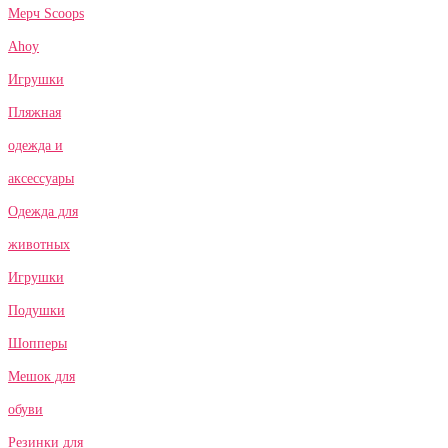
Мерч Scoops
Ahoy
Игрушки
Пляжная
одежда и
аксессуары
Одежда для
животных
Игрушки
Подушки
Шопперы
Мешок для
обуви
Резинки для