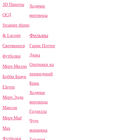
3D Принты
Ходячие
ОСД
мертвецы
Stranger things
Фильмы
& Lacoste
Гарри Поттер
Светящиеся
Дюна
футболки
Охотники на
Мерч Милли
привидений
Бобби Браун
Крик
Eleven
Ходячие
Мерч Эдди
мертвецы
Мансон
Годзилла
Мерч Mad
Чудо
Max
женщина
Футболки
Титаник