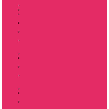
мужские
Свитшоты мужские
Толстовки мужские
Костюмы мужские
футболка + шорты
Костюмы мужские
свитшот+брюки
Спортивные
костюмы мужские
День святого
Валентина / 14
февраля
Calvari
Подземелья и
Драконы
Новый год Stranger
things
Лонгслив с
имитацией
футболки жен
3D Принты ОСД
4 сезон Stranger
things
Аксессуары и
украшения