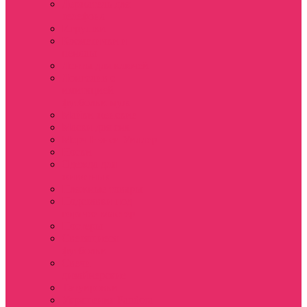
Держатель для
телефона
Игрушки
Косметички и
пеналы
Ленты для ключей
Лонгслив с
имитацией
футболки муж
Майки женские
Маски для сна
Мерч Нэнси Уиллер
Носки
Одежда для
животных
Пляжные товары
Подставки под
горячее коастер
Постеры
Светящиеся
футболки
Свечи
дизайнерские
Татуировки
Украшения Pandora