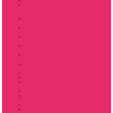
Толстовки женские
Костюм женский
футболка укороч +
шорты
Костюмы женские
футболка+шорты
Костюм женский
топ+шорты
Костюмы женские
свитшот+шорты
Костюмы женские
свитшот+брюки
Спортивные штаны
джоггеры женские
Спортивные
костюмы женские
Платья женские
Пижамы домашние
Шорты плюшевые
женские
Шорты женские
Stranger things &
Lacoste / Лакост
Футболки мужские
Лонгсливы