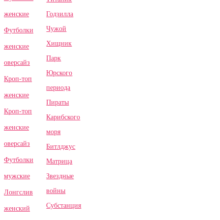
Годзилла
женские
Чужой
Футболки
Хищник
женские
Парк
оверсайз
Юрского
Кроп-топ
периода
женские
Пираты
Кроп-топ
Карибского
женские
моря
оверсайз
Битлджус
Футболки
Матрица
Звездные
мужские
войны
Лонгслив
Субстанция
женский