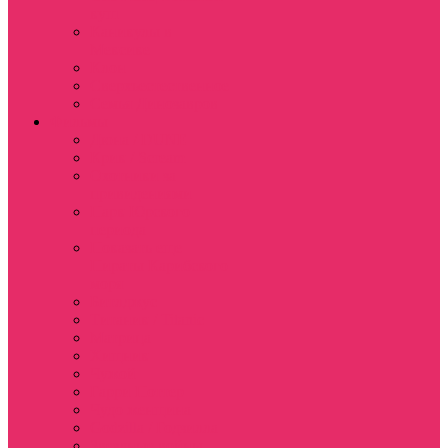
куш
Каникулы в
Мексике
Клон
Сверхъестественное
Семья Динозавров
Фильмы
Дюна / DUNE
Крик / Scream
Охотники за
привидениями
Парк Юрского
периода
Показать еще
Пираты Карибского
моря
Битлджус
Титаник / Titanic
Матрица
Хищник
Чужой
Гарри Поттер
Чудо женщина
Godzilla / Годзилла
Звездные войны