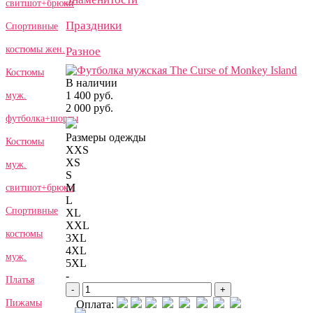
свитшот+брюки
Праздники
Спортивные
костюмы жен.
Разное
Костюмы
В наличии
1 400 руб.
муж.
2 000 руб.
футболка+шорты
Размеры одежды
Костюмы
XXS
XS
муж.
S
M
свитшот+брюки
L
Спортивные
XL
XXL
костюмы
3XL
4XL
муж.
5XL
-
Платья
-
+
Пижамы
Оплата: