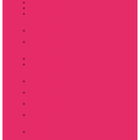
Часы настенные
Мерч Векна / Vecna
Мерч Финн
Вулфард / Finn
Wolfhard
Мерч Уилл Байерс /
Will Byers
Мерч Стив
Харрингтон / Steve
Harrington
Мерч Аргайл
Мерч Дастин
Хендерсон / Dustin
Henderson
Мерч Демогоргон /
Demogorgon
Мерч Джим Хоппер
/ Jim Hopper
Мерч Алексей /
Мюррей Бауман
Мерч Билли
Харгроув / Billy
Hargrove
Мерч Эрика
Синклер / Erica