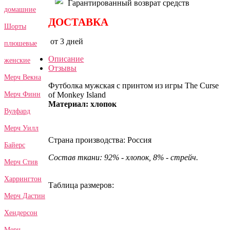
Гарантированный возврат средств
домашние
ДОСТАВКА
Шорты
от 3 дней
плюшевые
Описание
женские
Отзывы
Мерч Векна
Футболка мужская с принтом из игры The Curse
of Monkey Island
Мерч Финн
Материал: хлопок
Вулфард
Мерч Уилл
Страна производства: Россия
Байерс
Состав ткани: 92% - хлопок, 8% - стрейч.
Мерч Стив
Харрингтон
Таблица размеров:
Мерч Дастин
Хендерсон
Мерч