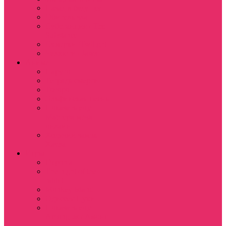
Назад в будущее
Обитель зла
Субстанция / The
Substance
Сумерки /Twilight
Челюсти / Jaws
Аниме
Наруто
Тетрадь смерти
Тоторо
Эльфийская песнь
Показать еще
Мастера меча
онлайн
Ходячий замок
Хаула
Игры
Deponia
The night of the
rabbit
Monkey Island
Одиссея Цуки
Показать еще
Among us / Амонг
ас