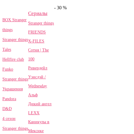
- 30 %
Сериалы
BOX Stranger
Stranger things
things
FRIENDS
Stranger things
X-FILES
Tales
Сотня | The
100
Hellfire club
Ривердейл
Funko
Уэнсдэй /
Stranger things
Wednesday
Украшения
Альф
Pandora
Дикий ангел
D&D
LEXX
4 сезон
Каникулы в
Stranger things
Мексике