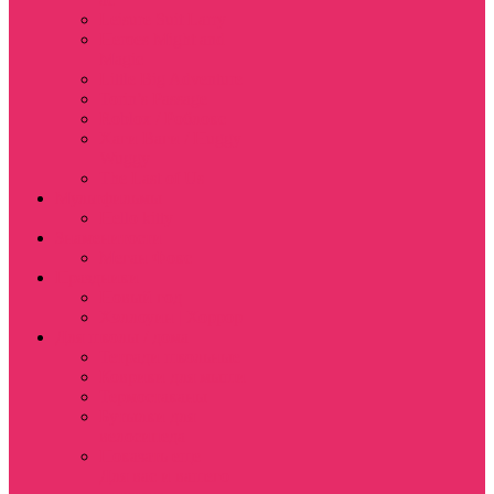
Leisure Suit Larry
Heroes Might and
Magic
Little Big Adventure
Torin’s Passage
Roblox / Роблокс
Хаги Ваги / Huggy
Wuggy
The Last of Us
Мультфильмы
Hello kitty
Знаменитости
Меган Фокс
Праздники
Новый год
Хэллоуин | Хоррор
Для школы / дома
Тетради школьные
Коврики для мыши
Термостаканы
Бутылки для
велосипеда
Показать еще
Для вас и вашего