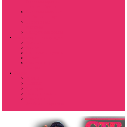
Костюмы мужские
свитшот+брюки
Костюмы мужские
футболка + шорты
Спортивные
костюмы
Подарочные боксы
Аксессуары и бижутерия
Браслеты
Брелки
Подвески и кулоны
Серьги
Показать еще
Чокеры
Разное
80-90 е
Thrasher
Доширак
Мемы, приколы
Показать еще
Футболка с крестом