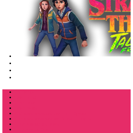
Футболки
Свитшоты
Толстовки
Лонгсливы
Костюмы мужские свитшот+брюки
Костюмы мужские футболка + шорты
Спортивные костюмы
Подарочные боксы