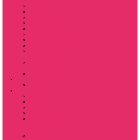
питомца
Косметички
Кружки
Ленты для ключей
Магниты
Одежда для школы
Пазлы
Подарочные боксы
Подарочные карты
Подставка под
стаканы
Подушки
декоративные
Шопперы
D&D
Дайсы
Девушкам
Футболки
Лонгсливы
Свитшоты
Толстовки
Показать еще
Спортивные
костюмы
Костюмы свитшот