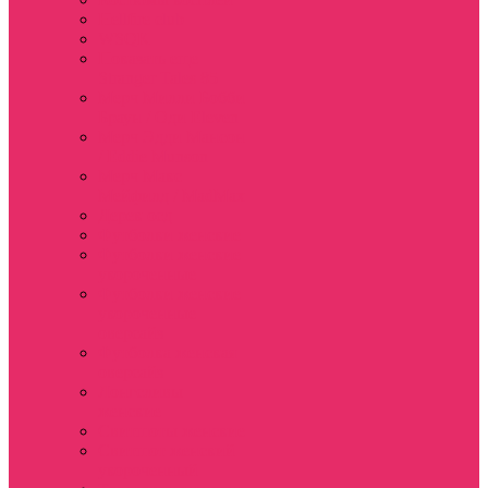
Hellfire club
WSQK
Показать еще
Stranger Tales 85
Мерч Милли Бобби
Браун / Оди Eleven
Мерч Эдди Мансон
/ Eddie Munson
Мерч Макс
Мейфилд / MadMax
Дерек осд
Футболки женские
Футболки женские
укороченные
Футболки женские
укороченные
оверсайз
Футболка женская
оверсайз
Лонгсливы
женские
Свитшоты женские
Свитшот женский
укороченный