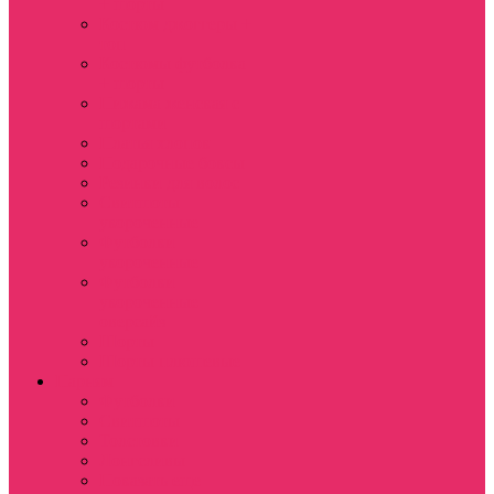
+ шорты
Костюм джоггеры +
топ
Костюмы футболка
+ шорты
Пижама женская с
шортами
Платья хлопок
Подарочные боксы
Резинки для волос
Свитшоты
укороченные
Футболки
укороченные
Футболки
укороченные
оверсайз
Шорты
Шорты плюшевые
Парням
Футболки
Свитшоты
Толстовки
Лонгсливы
Показать еще