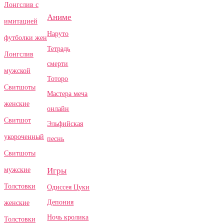
Лонгслив с
Аниме
имитацией
Наруто
футболки жен
Тетрадь
Лонгслив
смерти
мужской
Тоторо
Свитшоты
Мастера меча
женские
онлайн
Свитшот
Эльфийская
укороченный
песнь
Свитшоты
Игры
мужские
Толстовки
Одиссея Цуки
Депония
женские
Ночь кролика
Толстовки