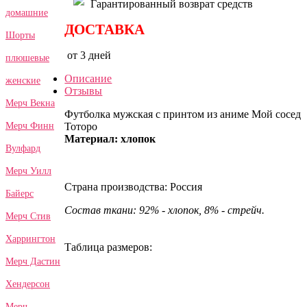
Гарантированный возврат средств
домашние
ДОСТАВКА
Шорты
от 3 дней
плюшевые
Описание
женские
Отзывы
Мерч Векна
Футболка мужская с принтом из аниме Мой сосед
Тоторо
Мерч Финн
Материал: хлопок
Вулфард
Мерч Уилл
Страна производства: Россия
Байерс
Состав ткани: 92% - хлопок, 8% - стрейч.
Мерч Стив
Харрингтон
Таблица размеров:
Мерч Дастин
Хендерсон
Мерч