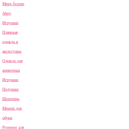
Мерч Scoops
Ahoy
Игрушки
Пляжная
одежда и
аксессуары
Одежда для
животных
Игрушки
Подушки
Шопперы
Мешок для
обуви
Резинки для