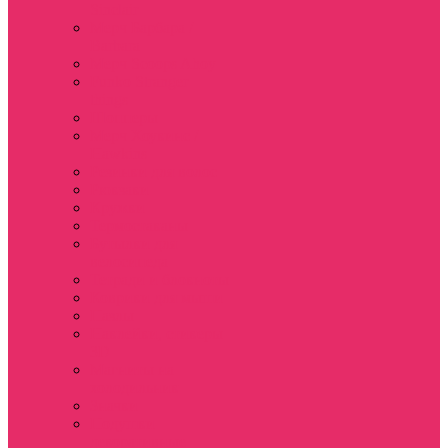
Sinclair
Мерч Барбара /
Barbara
Мерч Scoops Ahoy
Funko Stranger
things
Шопперы
Мерч Хоукинс /
Hawkins
Резинки для волос
Рюкзаки
Кружки
Термостаканы
Бутылки для
велосипеда
Тетради и блокноты
Коврики для мыши
Пазлы
Наклейки, стикеры
3D
Магниты на
холодильник
Значки
Подушки
декоративные