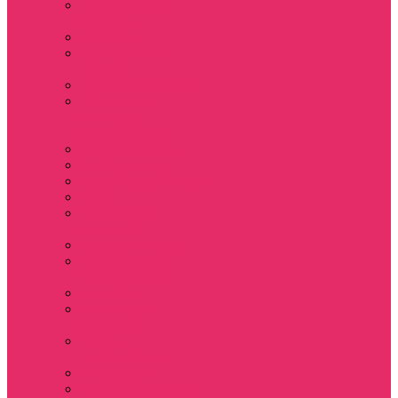
Держатель для
телефона
Игрушки
Косметички и
пеналы
Ленты для ключей
Лонгслив с
имитацией
футболки муж
Майки женские
Маски для сна
Мерч Нэнси Уиллер
Носки
Одежда для
животных
Пляжные товары
Подставки под
горячее коастер
Постеры
Светящиеся
футболки
Свечи
дизайнерские
Татуировки
Украшения Pandora