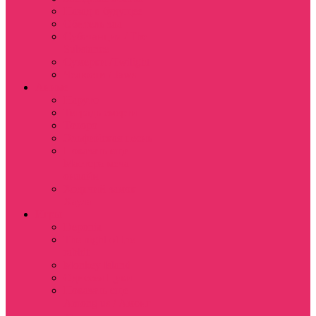
Назад в будущее
Обитель зла
Субстанция / The
Substance
Сумерки /Twilight
Челюсти / Jaws
Аниме
Наруто
Тетрадь смерти
Тоторо
Эльфийская песнь
Показать еще
Мастера меча
онлайн
Ходячий замок
Хаула
Игры
Deponia
The night of the
rabbit
Monkey Island
Одиссея Цуки
Показать еще
Among us / Амонг
ас