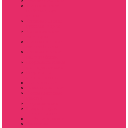
Толстовки женские
Костюм женский
футболка укороч +
шорты
Костюмы женские
футболка+шорты
Костюм женский
топ+шорты
Костюмы женские
свитшот+шорты
Костюмы женские
свитшот+брюки
Спортивные штаны
джоггеры женские
Спортивные
костюмы женские
Платья женские
Пижамы домашние
Шорты плюшевые
женские
Шорты женские
Stranger things &
Lacoste / Лакост
Футболки мужские
Лонгсливы