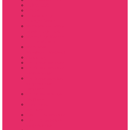
Hellfire club
WSQK
Показать еще
Stranger Tales 85
Мерч Милли Бобби
Браун / Оди Eleven
Мерч Эдди Мансон
/ Eddie Munson
Мерч Макс
Мейфилд / MadMax
Дерек осд
Футболки женские
Футболки женские
укороченные
Футболки женские
укороченные
оверсайз
Футболка женская
оверсайз
Лонгсливы
женские
Свитшоты женские
Свитшот женский
укороченный