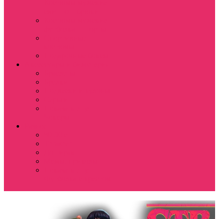
Костюмы мужские
свитшот+брюки
Костюмы мужские
футболка + шорты
Спортивные
костюмы
Подарочные боксы
Аксессуары и бижутерия
Браслеты
Брелки
Подвески и кулоны
Серьги
Показать еще
Чокеры
Разное
80-90 е
Thrasher
Доширак
Мемы, приколы
Показать еще
Футболка с крестом