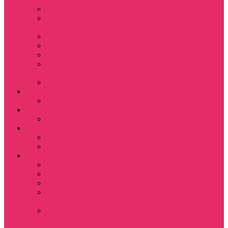
Leisure Suit Larry
Heroes Might and
Magic
Little Big Adventure
Torin’s Passage
Roblox / Роблокс
Хаги Ваги / Huggy
Wuggy
The Last of Us
Мультфильмы
Hello kitty
Знаменитости
Меган Фокс
Праздники
Новый год
Хэллоуин | Хоррор
Для школы / дома
Тетради школьные
Коврики для мыши
Термостаканы
Бутылки для
велосипеда
Показать еще
Для вас и вашего