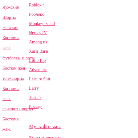
Roblox /
мужские
Роблокс
Шорты
Monkey Island
женские
Heroes IV
Костюмы
Among us
жен.
Хаги Ваги
футболка+шорты
Little Big
Костюм жен.
Adventure
топ+шорты
Leisure Suit
Larry
Костюмы
Torin’s
жен.
Passage
свитшот+шорты
Костюмы
Мультфильмы
жен.
Знаменитости