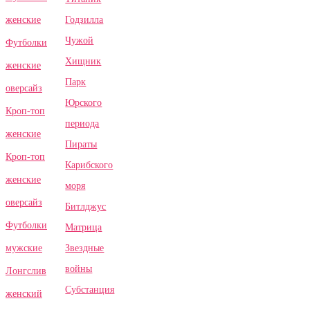
Годзилла
женские
Чужой
Футболки
Хищник
женские
Парк
оверсайз
Юрского
Кроп-топ
периода
женские
Пираты
Кроп-топ
Карибского
женские
моря
оверсайз
Битлджус
Футболки
Матрица
Звездные
мужские
войны
Лонгслив
Субстанция
женский