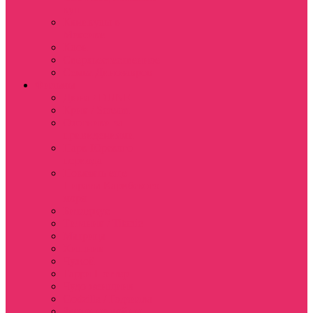
куш
Каникулы в
Мексике
Клон
Сверхъестественное
Семья Динозавров
Фильмы
Дюна / DUNE
Крик / Scream
Охотники за
привидениями
Парк Юрского
периода
Показать еще
Пираты Карибского
моря
Битлджус
Титаник / Titanic
Матрица
Хищник
Чужой
Гарри Поттер
Чудо женщина
Godzilla / Годзилла
Звездные войны