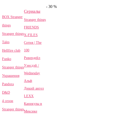
- 30 %
Сериалы
BOX Stranger
Stranger things
things
FRIENDS
Stranger things
X-FILES
Tales
Сотня | The
100
Hellfire club
Ривердейл
Funko
Уэнсдэй /
Stranger things
Wednesday
Украшения
Альф
Pandora
Дикий ангел
D&D
LEXX
4 сезон
Каникулы в
Stranger things
Мексике