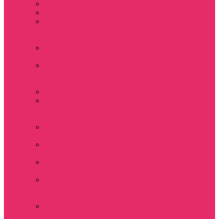
Часы настенные
Мерч Векна / Vecna
Мерч Финн
Вулфард / Finn
Wolfhard
Мерч Уилл Байерс /
Will Byers
Мерч Стив
Харрингтон / Steve
Harrington
Мерч Аргайл
Мерч Дастин
Хендерсон / Dustin
Henderson
Мерч Демогоргон /
Demogorgon
Мерч Джим Хоппер
/ Jim Hopper
Мерч Алексей /
Мюррей Бауман
Мерч Билли
Харгроув / Billy
Hargrove
Мерч Эрика
Синклер / Erica