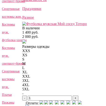
свитшот+брюки
Праздники
Спортивные
костюмы жен.
Разное
Костюмы
В наличии
1 400 руб.
муж.
2 000 руб.
футболка+шорты
Размеры одежды
Костюмы
XXS
XS
муж.
S
M
свитшот+брюки
L
Спортивные
XL
XXL
костюмы
3XL
4XL
муж.
5XL
-
Платья
-
+
Пижамы
Оплата: