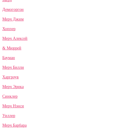
Демогоргон
Мерч Джим
Хоппер
Мерч Алексей
& Мюррей
Бауман
Мерч Билли
Харгроув
Мерч Эрика
Синклер
Мерч Нэнси
Уиллер
Мерч Барбара