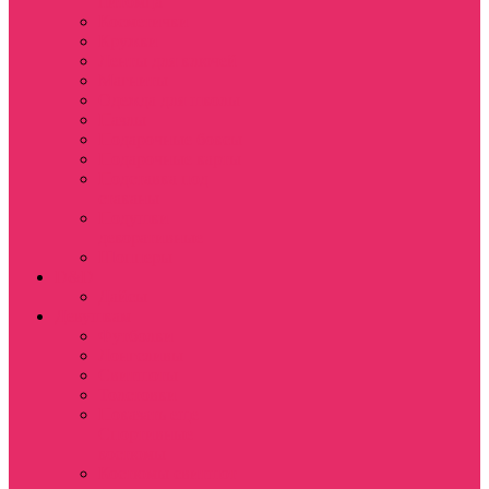
питомца
Косметички
Кружки
Ленты для ключей
Магниты
Одежда для школы
Пазлы
Подарочные боксы
Подарочные карты
Подставка под
стаканы
Подушки
декоративные
Шопперы
D&D
Дайсы
Девушкам
Футболки
Лонгсливы
Свитшоты
Толстовки
Показать еще
Спортивные
костюмы
Костюмы свитшот