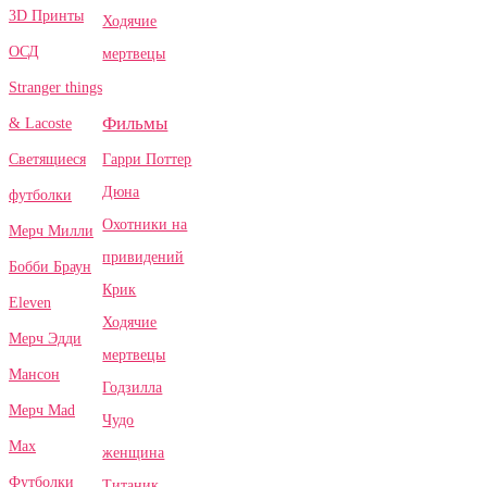
3D Принты
Ходячие
ОСД
мертвецы
Stranger things
Фильмы
& Lacoste
Гарри Поттер
Светящиеся
Дюна
футболки
Охотники на
Мерч Милли
привидений
Бобби Браун
Крик
Eleven
Ходячие
Мерч Эдди
мертвецы
Мансон
Годзилла
Мерч Mad
Чудо
Max
женщина
Футболки
Титаник