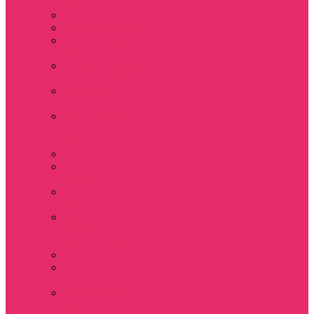
мужские
Свитшоты мужские
Толстовки мужские
Костюмы мужские
футболка + шорты
Костюмы мужские
свитшот+брюки
Спортивные
костюмы мужские
День святого
Валентина / 14
февраля
Calvari
Подземелья и
Драконы
Новый год Stranger
things
Лонгслив с
имитацией
футболки жен
3D Принты ОСД
4 сезон Stranger
things
Аксессуары и
украшения