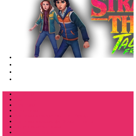
Футболки
Свитшоты
Толстовки
Лонгсливы
Костюмы мужские свитшот+брюки
Костюмы мужские футболка + шорты
Спортивные костюмы
Подарочные боксы