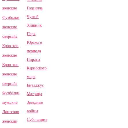
Годзилла
женские
Чужой
Футболки
Хищник
женские
Парк
оверсайз
Юрского
Кроп-топ
периода
женские
Пираты
Кроп-топ
Карибского
женские
моря
оверсайз
Битлджус
Футболки
Матрица
Звездные
мужские
войны
Лонгслив
Субстанция
женский