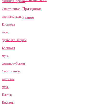
свитшот+брюки
Праздники
Спортивные
костюмы жен.
Разное
Костюмы
муж.
футболка+шорты
Костюмы
муж.
свитшот+брюки
Спортивные
костюмы
муж.
Платья
Пижамы