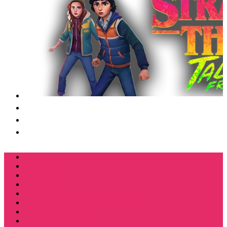
Футболки
Свитшоты
Толстовки
Лонгсливы
Костюмы мужские свитшот+брюки
Костюмы мужские футболка + шорты
Спортивные костюмы
Подарочные боксы