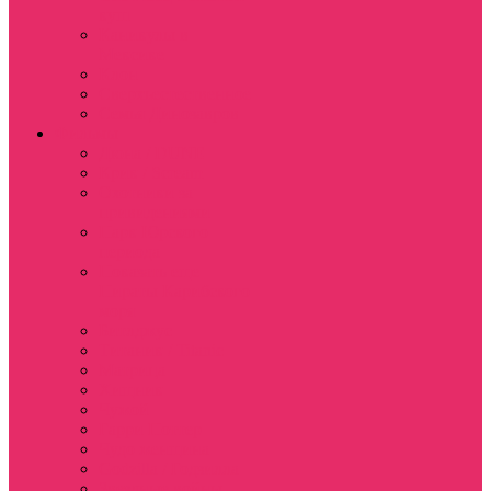
куш
Каникулы в
Мексике
Клон
Сверхъестественное
Семья Динозавров
Фильмы
Дюна / DUNE
Крик / Scream
Охотники за
привидениями
Парк Юрского
периода
Показать еще
Пираты Карибского
моря
Битлджус
Титаник / Titanic
Матрица
Хищник
Чужой
Гарри Поттер
Чудо женщина
Godzilla / Годзилла
Звездные войны