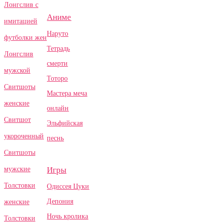
Лонгслив с
Аниме
имитацией
Наруто
футболки жен
Тетрадь
Лонгслив
смерти
мужской
Тоторо
Свитшоты
Мастера меча
женские
онлайн
Свитшот
Эльфийская
укороченный
песнь
Свитшоты
Игры
мужские
Толстовки
Одиссея Цуки
Депония
женские
Ночь кролика
Толстовки