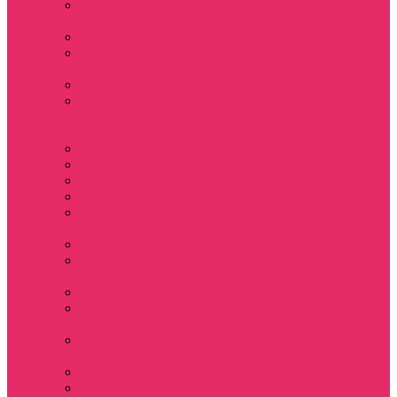
Держатель для
телефона
Игрушки
Косметички и
пеналы
Ленты для ключей
Лонгслив с
имитацией
футболки муж
Майки женские
Маски для сна
Мерч Нэнси Уиллер
Носки
Одежда для
животных
Пляжные товары
Подставки под
горячее коастер
Постеры
Светящиеся
футболки
Свечи
дизайнерские
Татуировки
Украшения Pandora