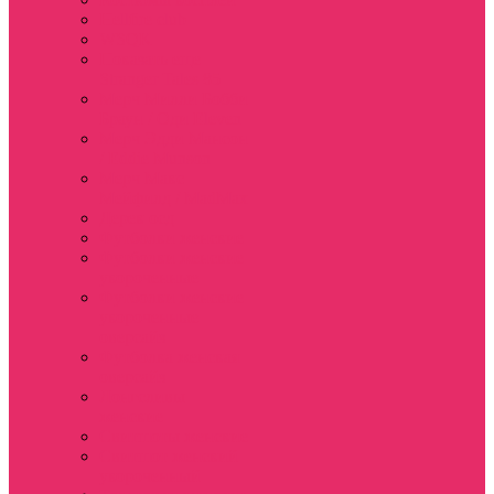
Hellfire club
WSQK
Показать еще
Stranger Tales 85
Мерч Милли Бобби
Браун / Оди Eleven
Мерч Эдди Мансон
/ Eddie Munson
Мерч Макс
Мейфилд / MadMax
Дерек осд
Футболки женские
Футболки женские
укороченные
Футболки женские
укороченные
оверсайз
Футболка женская
оверсайз
Лонгсливы
женские
Свитшоты женские
Свитшот женский
укороченный