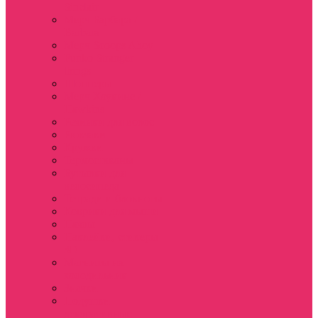
Sinclair
Мерч Барбара /
Barbara
Мерч Scoops Ahoy
Funko Stranger
things
Шопперы
Мерч Хоукинс /
Hawkins
Резинки для волос
Рюкзаки
Кружки
Термостаканы
Бутылки для
велосипеда
Тетради и блокноты
Коврики для мыши
Пазлы
Наклейки, стикеры
3D
Магниты на
холодильник
Значки
Подушки
декоративные