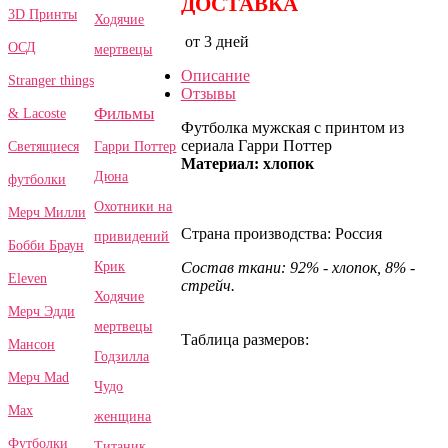
ДОСТАВКА
3D Принты
Ходячие
от 3 дней
ОСД
мертвецы
Описание
Stranger things
Отзывы
Фильмы
& Lacoste
Футболка мужская с принтом из
сериала Гарри Поттер
Гарри Поттер
Светящиеся
Материал: хлопок
Дюна
футболки
Охотники на
Мерч Милли
Страна производства: Россия
привидений
Бобби Браун
Крик
Состав ткани: 92% - хлопок, 8% -
Eleven
стрейч.
Ходячие
Мерч Эдди
мертвецы
Таблица размеров:
Мансон
Годзилла
Мерч Mad
Чудо
Max
женщина
Футболки
Титаник