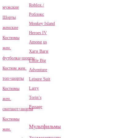
Roblox /
мужские
Роблокс
Шорты
Monkey Island
женские
Heroes IV
Костюмы
Among us
жен.
Хаги Ваги
футболка+шорты
Little Big
Костюм жен.
Adventure
топ+шорты
Leisure Suit
Larry
Костюмы
Torin’s
жен.
Passage
свитшот+шорты
Костюмы
Мультфильмы
жен.
Знаменитости