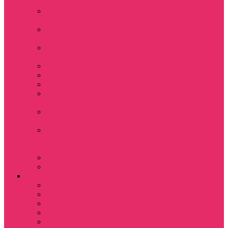
+ шорты
Костюм джоггеры +
топ
Костюмы футболка
+ шорты
Пижама женская с
шортами
Платья хлопок
Подарочные боксы
Резинки для волос
Свитшоты
укороченные
Футболки
укороченные
Футболки
укороченные
оверсайз
Шорты
Шорты плюшевые
Парням
Футболки
Свитшоты
Толстовки
Лонгсливы
Показать еще