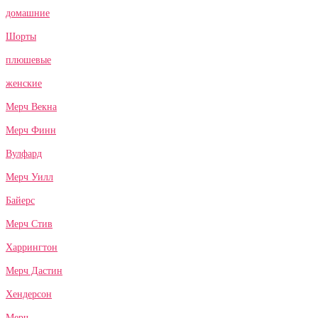
домашние
Шорты
плюшевые
женские
Мерч Векна
Мерч Финн
Вулфард
Мерч Уилл
Байерс
Мерч Стив
Харрингтон
Мерч Дастин
Хендерсон
Мерч