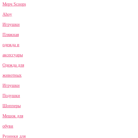
Мерч Scoops
Ahoy
Игрушки
Пляжная
одежда и
аксессуары
Одежда для
животных
Игрушки
Подушки
Шопперы
Мешок для
обуви
Резинки для