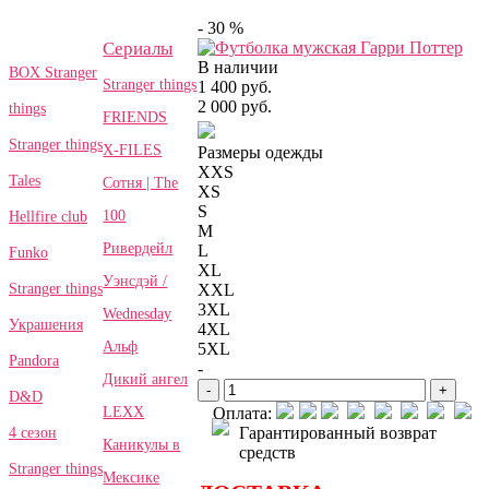
- 30 %
Сериалы
В наличии
BOX Stranger
Stranger things
1 400 руб.
2 000 руб.
things
FRIENDS
Stranger things
X-FILES
Размеры одежды
XXS
Tales
Сотня | The
XS
S
100
Hellfire club
M
Ривердейл
L
Funko
XL
Уэнсдэй /
Stranger things
XXL
3XL
Wednesday
Украшения
4XL
Альф
5XL
Pandora
-
Дикий ангел
-
+
D&D
LEXX
Оплата:
Гарантированный возврат
4 сезон
Каникулы в
средств
Stranger things
Мексике