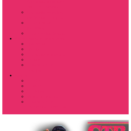
Костюмы мужские
свитшот+брюки
Костюмы мужские
футболка + шорты
Спортивные
костюмы
Подарочные боксы
Аксессуары и бижутерия
Браслеты
Брелки
Подвески и кулоны
Серьги
Показать еще
Чокеры
Разное
80-90 е
Thrasher
Доширак
Мемы, приколы
Показать еще
Футболка с крестом