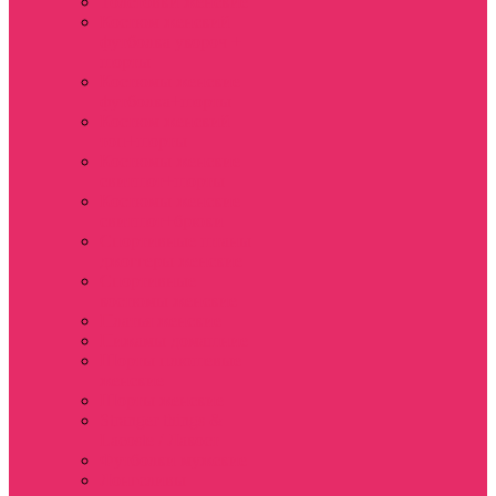
Толстовки женские
Костюм женский
футболка укороч +
шорты
Костюмы женские
футболка+шорты
Костюм женский
топ+шорты
Костюмы женские
свитшот+шорты
Костюмы женские
свитшот+брюки
Спортивные штаны
джоггеры женские
Спортивные
костюмы женские
Платья женские
Пижамы домашние
Шорты плюшевые
женские
Шорты женские
Stranger things &
Lacoste / Лакост
Футболки мужские
Лонгсливы