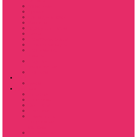
питомца
Косметички
Кружки
Ленты для ключей
Магниты
Одежда для школы
Пазлы
Подарочные боксы
Подарочные карты
Подставка под
стаканы
Подушки
декоративные
Шопперы
D&D
Дайсы
Девушкам
Футболки
Лонгсливы
Свитшоты
Толстовки
Показать еще
Спортивные
костюмы
Костюмы свитшот