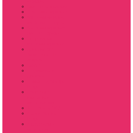
мужские
Свитшоты мужские
Толстовки мужские
Костюмы мужские
футболка + шорты
Костюмы мужские
свитшот+брюки
Спортивные
костюмы мужские
День святого
Валентина / 14
февраля
Calvari
Подземелья и
Драконы
Новый год Stranger
things
Лонгслив с
имитацией
футболки жен
3D Принты ОСД
4 сезон Stranger
things
Аксессуары и
украшения