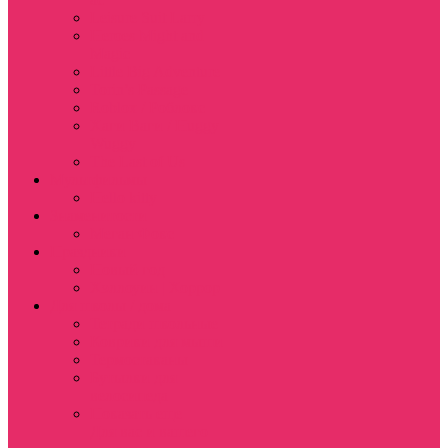
Leisure Suit Larry
Heroes Might and
Magic
Little Big Adventure
Torin’s Passage
Roblox / Роблокс
Хаги Ваги / Huggy
Wuggy
The Last of Us
Мультфильмы
Hello kitty
Знаменитости
Меган Фокс
Праздники
Новый год
Хэллоуин | Хоррор
Для школы / дома
Тетради школьные
Коврики для мыши
Термостаканы
Бутылки для
велосипеда
Показать еще
Для вас и вашего