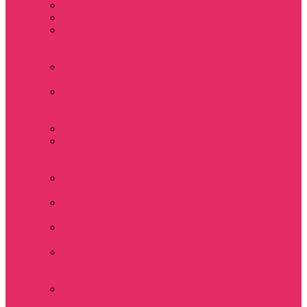
Часы настенные
Мерч Векна / Vecna
Мерч Финн
Вулфард / Finn
Wolfhard
Мерч Уилл Байерс /
Will Byers
Мерч Стив
Харрингтон / Steve
Harrington
Мерч Аргайл
Мерч Дастин
Хендерсон / Dustin
Henderson
Мерч Демогоргон /
Demogorgon
Мерч Джим Хоппер
/ Jim Hopper
Мерч Алексей /
Мюррей Бауман
Мерч Билли
Харгроув / Billy
Hargrove
Мерч Эрика
Синклер / Erica