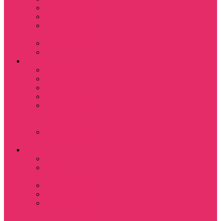
Назад в будущее
Обитель зла
Субстанция / The
Substance
Сумерки /Twilight
Челюсти / Jaws
Аниме
Наруто
Тетрадь смерти
Тоторо
Эльфийская песнь
Показать еще
Мастера меча
онлайн
Ходячий замок
Хаула
Игры
Deponia
The night of the
rabbit
Monkey Island
Одиссея Цуки
Показать еще
Among us / Амонг
ас