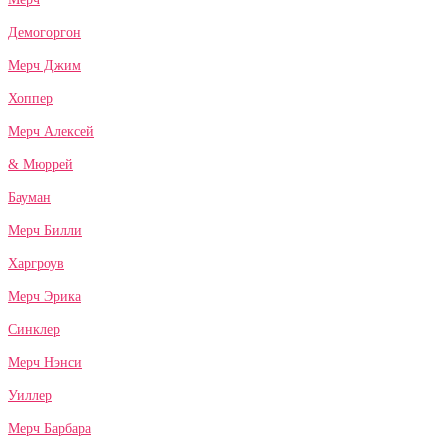
Демогоргон
Мерч Джим
Хоппер
Мерч Алексей
& Мюррей
Бауман
Мерч Билли
Харгроув
Мерч Эрика
Синклер
Мерч Нэнси
Уиллер
Мерч Барбара