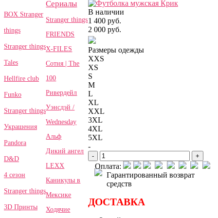
Сериалы
В наличии
BOX Stranger
Stranger things
1 400 руб.
2 000 руб.
things
FRIENDS
Stranger things
X-FILES
Размеры одежды
XXS
Tales
Сотня | The
XS
S
100
Hellfire club
M
Ривердейл
L
Funko
XL
Уэнсдэй /
Stranger things
XXL
3XL
Wednesday
Украшения
4XL
Альф
5XL
Pandora
-
Дикий ангел
-
+
D&D
LEXX
Оплата:
Гарантированный возврат
4 сезон
Каникулы в
средств
Stranger things
Мексике
ДОСТАВКА
3D Принты
Ходячие