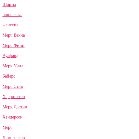
Шорты
плюшевые
женские
Мерч Векна
Мерч Финн
Вулфард
Мерч Уилл
Байерс
Мерч Стив
Харрингтон
Мерч Дастин
Хендерсон
Мерч
Демогоргон