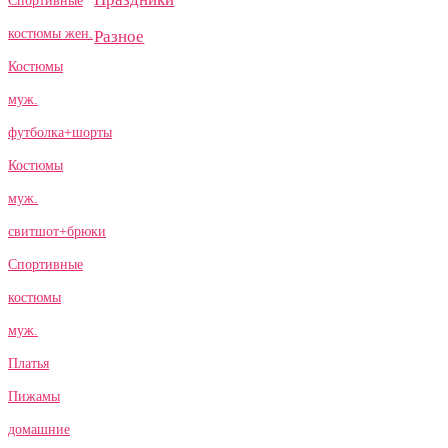
Спортивные
костюмы жен.
Разное
Костюмы
муж.
футболка+шорты
Костюмы
муж.
свитшот+брюки
Спортивные
костюмы
муж.
Платья
Пижамы
домашние