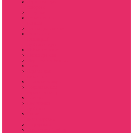
Держатель для
телефона
Игрушки
Косметички и
пеналы
Ленты для ключей
Лонгслив с
имитацией
футболки муж
Майки женские
Маски для сна
Мерч Нэнси Уиллер
Носки
Одежда для
животных
Пляжные товары
Подставки под
горячее коастер
Постеры
Светящиеся
футболки
Свечи
дизайнерские
Татуировки
Украшения Pandora