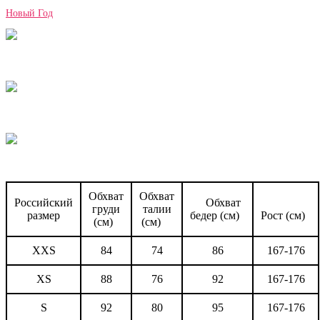
Новый Год
Обхват
Обхват
Российский
Обхват
груди
талии
размер
бедер (см)
Рост (см)
(см)
(см)
XXS
84
74
86
167-176
XS
88
76
92
167-176
S
92
80
95
167-176