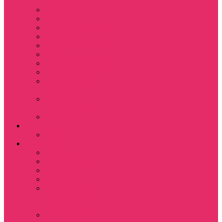
питомца
Косметички
Кружки
Ленты для ключей
Магниты
Одежда для школы
Пазлы
Подарочные боксы
Подарочные карты
Подставка под
стаканы
Подушки
декоративные
Шопперы
D&D
Дайсы
Девушкам
Футболки
Лонгсливы
Свитшоты
Толстовки
Показать еще
Спортивные
костюмы
Костюмы свитшот