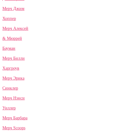
Мерч Джим
Хоппер
Мерч Алексей
& Мюррей
Бауман
Мерч Билли
Харгроув
Мерч Эрика
Синклер
Мерч Нэнси
Уиллер
Мерч Барбара
Мерч Scoops