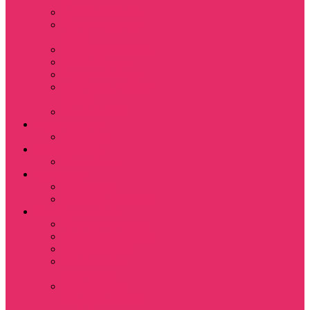
Leisure Suit Larry
Heroes Might and
Magic
Little Big Adventure
Torin’s Passage
Roblox / Роблокс
Хаги Ваги / Huggy
Wuggy
The Last of Us
Мультфильмы
Hello kitty
Знаменитости
Меган Фокс
Праздники
Новый год
Хэллоуин | Хоррор
Для школы / дома
Тетради школьные
Коврики для мыши
Термостаканы
Бутылки для
велосипеда
Показать еще
Для вас и вашего