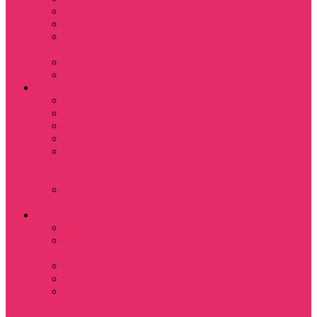
Назад в будущее
Обитель зла
Субстанция / The
Substance
Сумерки /Twilight
Челюсти / Jaws
Аниме
Наруто
Тетрадь смерти
Тоторо
Эльфийская песнь
Показать еще
Мастера меча
онлайн
Ходячий замок
Хаула
Игры
Deponia
The night of the
rabbit
Monkey Island
Одиссея Цуки
Показать еще
Among us / Амонг
ас