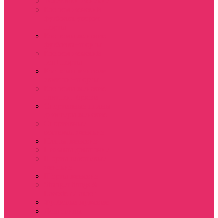
Толстовки женские
Костюм женский
футболка укороч +
шорты
Костюмы женские
футболка+шорты
Костюм женский
топ+шорты
Костюмы женские
свитшот+шорты
Костюмы женские
свитшот+брюки
Спортивные штаны
джоггеры женские
Спортивные
костюмы женские
Платья женские
Пижамы домашние
Шорты плюшевые
женские
Шорты женские
Stranger things &
Lacoste / Лакост
Футболки мужские
Лонгсливы