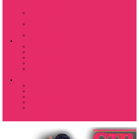
Костюмы мужские
свитшот+брюки
Костюмы мужские
футболка + шорты
Спортивные
костюмы
Подарочные боксы
Аксессуары и бижутерия
Браслеты
Брелки
Подвески и кулоны
Серьги
Показать еще
Чокеры
Разное
80-90 е
Thrasher
Доширак
Мемы, приколы
Показать еще
Футболка с крестом