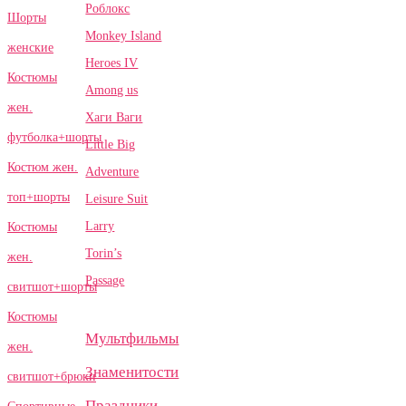
Роблокс
Шорты
Monkey Island
женские
Heroes IV
Костюмы
Among us
жен.
Хаги Ваги
футболка+шорты
Little Big
Костюм жен.
Adventure
топ+шорты
Leisure Suit
Larry
Костюмы
Torin’s
жен.
Passage
свитшот+шорты
Костюмы
Мультфильмы
жен.
Знаменитости
свитшот+брюки
Праздники