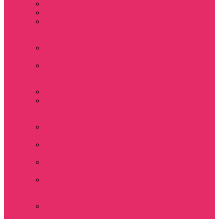
Часы настенные
Мерч Векна / Vecna
Мерч Финн
Вулфард / Finn
Wolfhard
Мерч Уилл Байерс /
Will Byers
Мерч Стив
Харрингтон / Steve
Harrington
Мерч Аргайл
Мерч Дастин
Хендерсон / Dustin
Henderson
Мерч Демогоргон /
Demogorgon
Мерч Джим Хоппер
/ Jim Hopper
Мерч Алексей /
Мюррей Бауман
Мерч Билли
Харгроув / Billy
Hargrove
Мерч Эрика
Синклер / Erica