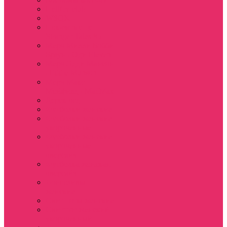
Hellfire club
WSQK
Показать еще
Stranger Tales 85
Мерч Милли Бобби
Браун / Оди Eleven
Мерч Эдди Мансон
/ Eddie Munson
Мерч Макс
Мейфилд / MadMax
Дерек осд
Футболки женские
Футболки женские
укороченные
Футболки женские
укороченные
оверсайз
Футболка женская
оверсайз
Лонгсливы
женские
Свитшоты женские
Свитшот женский
укороченный