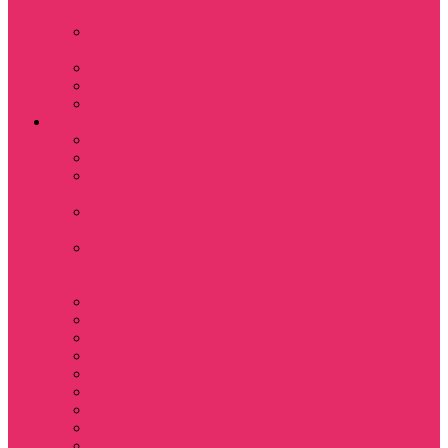
куш
Каникулы в
Мексике
Клон
Сверхъестественное
Семья Динозавров
Фильмы
Дюна / DUNE
Крик / Scream
Охотники за
привидениями
Парк Юрского
периода
Показать еще
Пираты Карибского
моря
Битлджус
Титаник / Titanic
Матрица
Хищник
Чужой
Гарри Поттер
Чудо женщина
Godzilla / Годзилла
Звездные войны