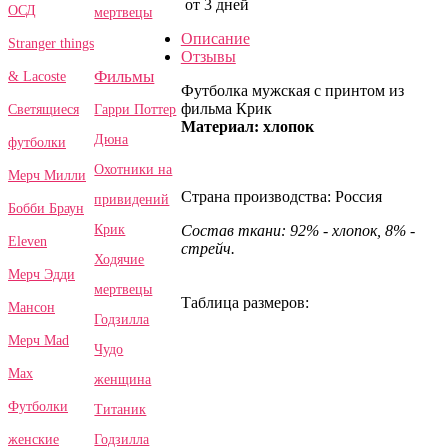
от 3 дней
ОСД
мертвецы
Описание
Stranger things
Отзывы
Фильмы
& Lacoste
Футболка мужская с принтом из
фильма Крик
Гарри Поттер
Светящиеся
Материал: хлопок
Дюна
футболки
Охотники на
Мерч Милли
Страна производства: Россия
привидений
Бобби Браун
Крик
Состав ткани: 92% - хлопок, 8% -
Eleven
стрейч.
Ходячие
Мерч Эдди
мертвецы
Таблица размеров:
Мансон
Годзилла
Мерч Mad
Чудо
Max
женщина
Футболки
Титаник
Годзилла
женские