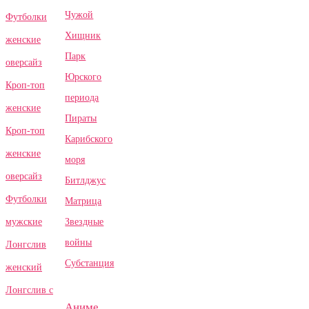
Чужой
Футболки
Хищник
женские
Парк
оверсайз
Юрского
Кроп-топ
периода
женские
Пираты
Кроп-топ
Карибского
женские
моря
оверсайз
Битлджус
Футболки
Матрица
Звездные
мужские
войны
Лонгслив
Субстанция
женский
Лонгслив с
Аниме