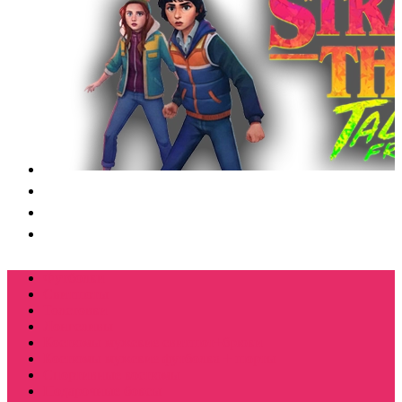
Футболки
Свитшоты
Толстовки
Лонгсливы
Костюмы мужские свитшот+брюки
Костюмы мужские футболка + шорты
Спортивные костюмы
Подарочные боксы