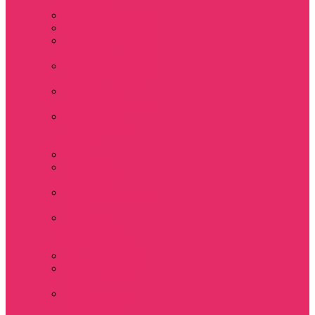
мужские
Свитшоты мужские
Толстовки мужские
Костюмы мужские
футболка + шорты
Костюмы мужские
свитшот+брюки
Спортивные
костюмы мужские
День святого
Валентина / 14
февраля
Calvari
Подземелья и
Драконы
Новый год Stranger
things
Лонгслив с
имитацией
футболки жен
3D Принты ОСД
4 сезон Stranger
things
Аксессуары и
украшения