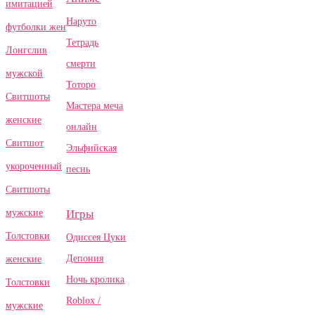
имитацией
Наруто
футболки жен
Тетрадь
Лонгслив
смерти
мужской
Тоторо
Свитшоты
Мастера меча
женские
онлайн
Свитшот
Эльфийская
укороченный
песнь
Свитшоты
Игры
мужские
Толстовки
Одиссея Цуки
Депония
женские
Ночь кролика
Толстовки
Roblox /
мужские