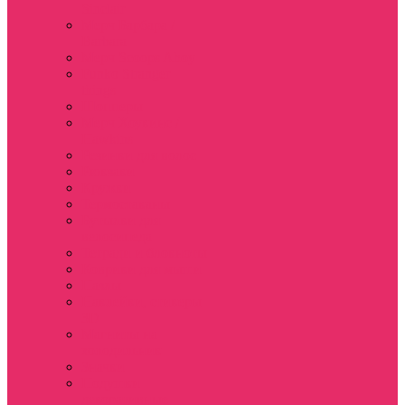
Sinclair
Мерч Барбара /
Barbara
Мерч Scoops Ahoy
Funko Stranger
things
Шопперы
Мерч Хоукинс /
Hawkins
Резинки для волос
Рюкзаки
Кружки
Термостаканы
Бутылки для
велосипеда
Тетради и блокноты
Коврики для мыши
Пазлы
Наклейки, стикеры
3D
Магниты на
холодильник
Значки
Подушки
декоративные