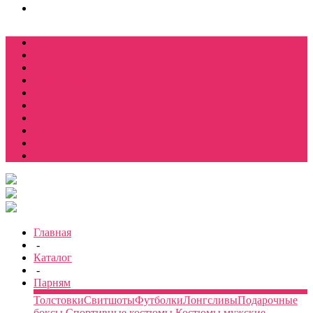
Футболки
Свитшоты
Толстовки
Лонгсливы
Костюмы мужские свитшот+брюки
Костюмы мужские футболка + шорты
Спортивные костюмы
Подарочные боксы
Еще
Главная
-
Каталог
-
Парням
Толстовки
Свитшоты
Футболки
Лонгсливы
Подарочные
боксы
Спортивные костюмы
Костюмы мужские