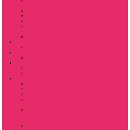
Heroes Might and
Magic
Little Big Adventure
Torin’s Passage
Roblox / Роблокс
Хаги Ваги / Huggy
Wuggy
The Last of Us
Мультфильмы
Hello kitty
Знаменитости
Меган Фокс
Праздники
Новый год
Хэллоуин | Хоррор
Для школы / дома
Тетради школьные
Коврики для мыши
Термостаканы
Бутылки для
велосипеда
Показать еще
Для вас и вашего
питомца
Косметички