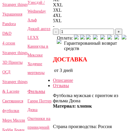
Уэнсдэй /
Stranger things
XXL
3XL
Wednesday
Украшения
4XL
Альф
5XL
Pandora
-
Дикий ангел
-
+
D&D
LEXX
Оплата:
Гарантированный возврат
4 сезон
Каникулы в
средств
Stranger things
Мексике
ДОСТАВКА
3D Принты
Ходячие
от 3 дней
ОСД
мертвецы
Описание
Stranger things
Отзывы
Фильмы
& Lacoste
Футболка мужская с принтом из
фильма Дюна
Гарри Поттер
Светящиеся
Материал: хлопок
Дюна
футболки
Охотники на
Мерч Милли
Страна производства: Россия
привидений
Бобби Браун