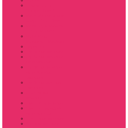
WSQK
Показать еще
Stranger Tales 85
Мерч Милли Бобби
Браун / Оди Eleven
Мерч Эдди Мансон
/ Eddie Munson
Мерч Макс
Мейфилд / MadMax
Дерек осд
Футболки женские
Футболки женские
укороченные
Футболки женские
укороченные
оверсайз
Футболка женская
оверсайз
Лонгсливы
женские
Свитшоты женские
Свитшот женский
укороченный
Толстовки женские
Костюм женский