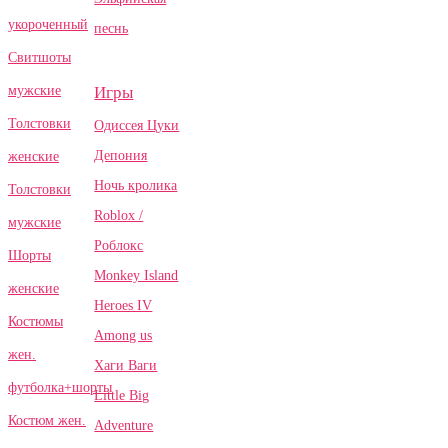
укороченный
песнь
Свитшоты
Игры
мужские
Толстовки
Одиссея Цуки
Депония
женские
Ночь кролика
Толстовки
Roblox /
мужские
Роблокс
Шорты
Monkey Island
женские
Heroes IV
Костюмы
Among us
жен.
Хаги Ваги
футболка+шорты
Little Big
Костюм жен.
Adventure