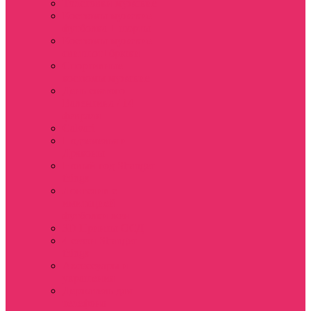
Толстовки мужские
Костюмы мужские
футболка + шорты
Костюмы мужские
свитшот+брюки
Спортивные
костюмы мужские
День святого
Валентина / 14
февраля
Calvari
Подземелья и
Драконы
Новый год Stranger
things
Лонгслив с
имитацией
футболки жен
3D Принты ОСД
4 сезон Stranger
things
Аксессуары и
украшения
Держатель для
телефона