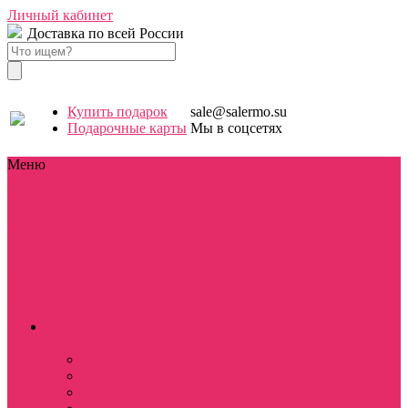
Личный кабинет
Доставка по всей России
Купить подарок
sale@salermo.su
Подарочные карты
Мы в соцсетях
Меню
Каталог
Каталог
Stranger things / Очень странные
дела
Сериалы
Фильмы
Аниме
Игры
Мультфильмы
Знаменитости
Праздники
Для
школы / дома
D&D
Девушкам
Парням
Аксессуары и
бижутерия
Разное
Stranger things / Очень
странные дела
BOX Stranger things
Костюмы косплей
Hellfire club