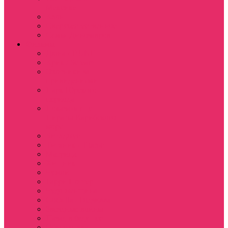
Мексике
Клон
Сверхъестественное
Семья Динозавров
Фильмы
Дюна / DUNE
Крик / Scream
Охотники за
привидениями
Парк Юрского
периода
Показать еще
Пираты Карибского
моря
Битлджус
Титаник / Titanic
Матрица
Хищник
Чужой
Гарри Поттер
Чудо женщина
Godzilla / Годзилла
Звездные войны
Назад в будущее
Обитель зла