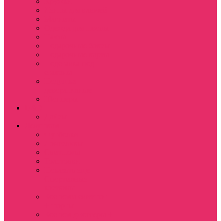
Кружки
Ленты для ключей
Магниты
Одежда для школы
Пазлы
Подарочные боксы
Подарочные карты
Подставка под
стаканы
Подушки
декоративные
Шопперы
D&D
Дайсы
Девушкам
Футболки
Лонгсливы
Свитшоты
Толстовки
Показать еще
Спортивные
костюмы
Костюмы свитшот
+ шорты
Костюм джоггеры +