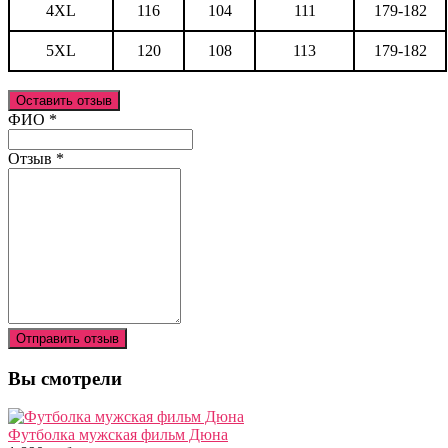
4XL
116
104
111
179-182
5XL
120
108
113
179-182
Оставить отзыв
Ваш отзыв был отправлен!
ФИО
*
Отзыв
*
Отправить отзыв
Вы смотрели
Футболка мужская фильм Дюна