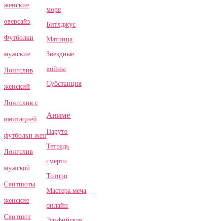
женские
моря
оверсайз
Битлджус
Футболки
Матрица
Звездные
мужские
войны
Лонгслив
Субстанция
женский
Лонгслив с
Аниме
имитацией
Наруто
футболки жен
Тетрадь
Лонгслив
смерти
мужской
Тоторо
Свитшоты
Мастера меча
женские
онлайн
Свитшот
Эльфийская