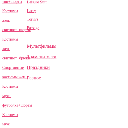
топ+шорты
Leisure Suit
Larry
Костюмы
Torin’s
жен.
Passage
свитшот+шорты
Костюмы
Мультфильмы
жен.
Знаменитости
свитшот+брюки
Праздники
Спортивные
костюмы жен.
Разное
Костюмы
муж.
футболка+шорты
Костюмы
муж.