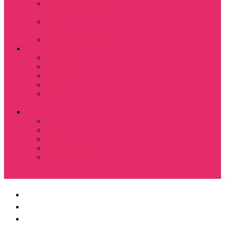
Костюмы мужские
футболка + шорты
Спортивные
костюмы
Подарочные боксы
Аксессуары и бижутерия
Браслеты
Брелки
Подвески и кулоны
Серьги
Показать еще
Чокеры
Разное
80-90 е
Thrasher
Доширак
Мемы, приколы
Показать еще
Футболка с крестом