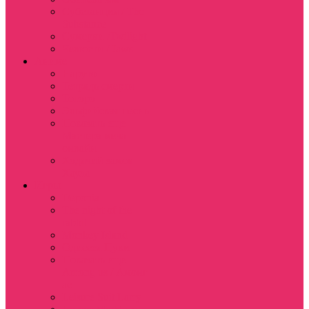
Субстанция / The
Substance
Сумерки /Twilight
Челюсти / Jaws
Аниме
Наруто
Тетрадь смерти
Тоторо
Эльфийская песнь
Показать еще
Мастера меча
онлайн
Ходячий замок
Хаула
Игры
Deponia
The night of the
rabbit
Monkey Island
Одиссея Цуки
Показать еще
Among us / Амонг
ас
Leisure Suit Larry