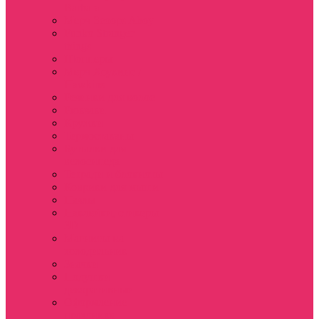
Barbara
Мерч Scoops Ahoy
Funko Stranger
things
Шопперы
Мерч Хоукинс /
Hawkins
Резинки для волос
Рюкзаки
Кружки
Термостаканы
Бутылки для
велосипеда
Тетради и блокноты
Коврики для мыши
Пазлы
Наклейки, стикеры
3D
Магниты на
холодильник
Значки
Подушки
декоративные
Оформление
праздника