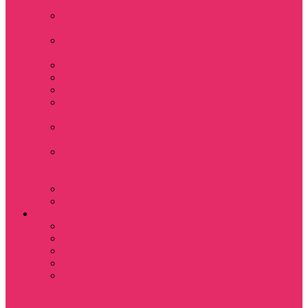
топ
Костюмы футболка
+ шорты
Пижама женская с
шортами
Платья хлопок
Подарочные боксы
Резинки для волос
Свитшоты
укороченные
Футболки
укороченные
Футболки
укороченные
оверсайз
Шорты
Шорты плюшевые
Парням
Футболки
Свитшоты
Толстовки
Лонгсливы
Показать еще
Костюмы мужские
свитшот+брюки