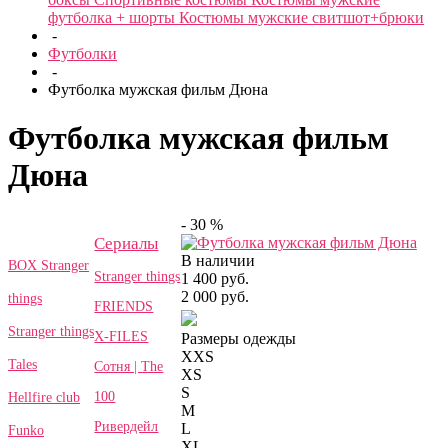
футболка + шорты
Костюмы мужские свитшот+брюки
-
Футболки
-
Футболка мужская фильм Дюна
Футболка мужская фильм
Дюна
- 30 %
Сериалы
В наличии
BOX Stranger
Stranger things
1 400 руб.
2 000 руб.
things
FRIENDS
Stranger things
X-FILES
Размеры одежды
XXS
Tales
Сотня | The
XS
S
100
Hellfire club
M
Ривердейл
L
Funko
XL