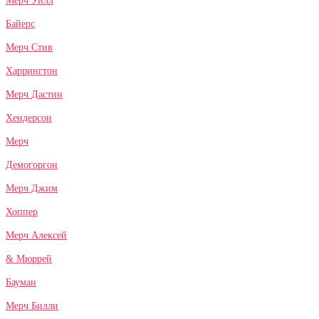
Мерч Уилл
Байерс
Мерч Стив
Харрингтон
Мерч Дастин
Хендерсон
Мерч
Демогоргон
Мерч Джим
Хоппер
Мерч Алексей
& Мюррей
Бауман
Мерч Билли