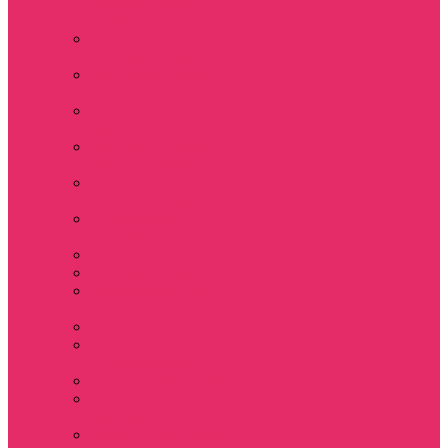
футболка укороч +
шорты
Костюмы женские
футболка+шорты
Костюм женский
топ+шорты
Костюмы женские
свитшот+шорты
Костюмы женские
свитшот+брюки
Спортивные штаны
джоггеры женские
Спортивные
костюмы женские
Платья женские
Пижамы домашние
Шорты плюшевые
женские
Шорты женские
Stranger things &
Lacoste / Лакост
Футболки мужские
Лонгсливы
мужские
Свитшоты мужские