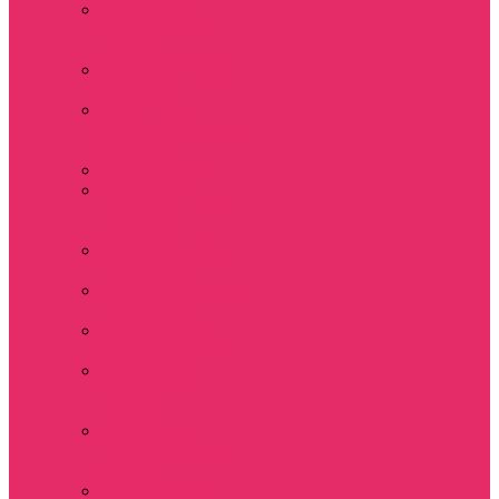
Мерч Финн
Вулфард / Finn
Wolfhard
Мерч Уилл Байерс /
Will Byers
Мерч Стив
Харрингтон / Steve
Harrington
Мерч Аргайл
Мерч Дастин
Хендерсон / Dustin
Henderson
Мерч Демогоргон /
Demogorgon
Мерч Джим Хоппер
/ Jim Hopper
Мерч Алексей /
Мюррей Бауман
Мерч Билли
Харгроув / Billy
Hargrove
Мерч Эрика
Синклер / Erica
Sinclair
Мерч Барбара /