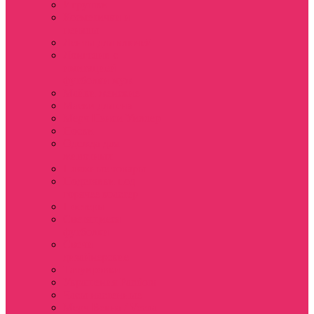
Игрушки
Косметички и
пеналы
Ленты для ключей
Лонгслив с
имитацией
футболки муж
Майки женские
Маски для сна
Мерч Нэнси Уиллер
Носки
Одежда для
животных
Пляжные товары
Подставки под
горячее коастер
Постеры
Светящиеся
футболки
Свечи
дизайнерские
Татуировки
Украшения Pandora
Часы настенные
Мерч Векна / Vecna