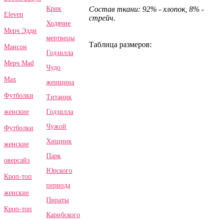
Крик
Состав ткани: 92% - хлопок, 8% -
Eleven
стрейч.
Ходячие
Мерч Эдди
мертвецы
Таблица размеров:
Мансон
Годзилла
Мерч Mad
Чудо
Max
женщина
Футболки
Титаник
Годзилла
женские
Чужой
Футболки
Хищник
женские
Парк
оверсайз
Юрского
Кроп-топ
периода
женские
Пираты
Кроп-топ
Карибского