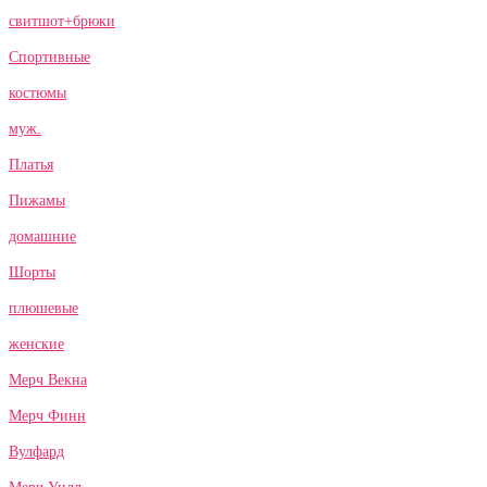
свитшот+брюки
Спортивные
костюмы
муж.
Платья
Пижамы
домашние
Шорты
плюшевые
женские
Мерч Векна
Мерч Финн
Вулфард