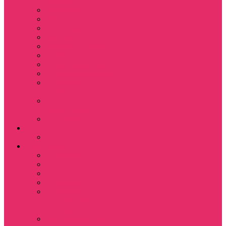
питомца
Косметички
Кружки
Ленты для ключей
Магниты
Одежда для школы
Пазлы
Подарочные боксы
Подарочные карты
Подставка под
стаканы
Подушки
декоративные
Шопперы
D&D
Дайсы
Девушкам
Футболки
Лонгсливы
Свитшоты
Толстовки
Показать еще
Спортивные
костюмы
Костюмы свитшот