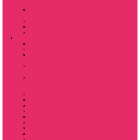
куш
Каникулы в
Мексике
Клон
Сверхъестественное
Семья Динозавров
Фильмы
Дюна / DUNE
Крик / Scream
Охотники за
привидениями
Парк Юрского
периода
Показать еще
Пираты Карибского
моря
Битлджус
Титаник / Titanic
Матрица
Хищник
Чужой
Гарри Поттер
Чудо женщина
Godzilla / Годзилла
Звездные войны