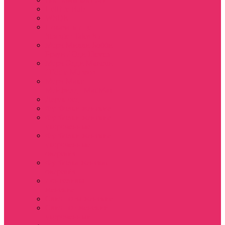
Hellfire club
WSQK
Показать еще
Stranger Tales 85
Мерч Милли Бобби
Браун / Оди Eleven
Мерч Эдди Мансон
/ Eddie Munson
Мерч Макс
Мейфилд / MadMax
Дерек осд
Футболки женские
Футболки женские
укороченные
Футболки женские
укороченные
оверсайз
Футболка женская
оверсайз
Лонгсливы
женские
Свитшоты женские
Свитшот женский
укороченный