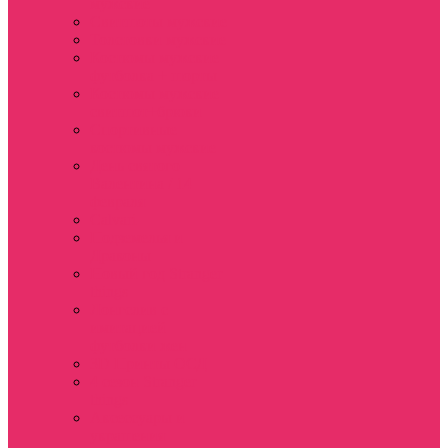
мужские
Свитшоты мужские
Толстовки мужские
Костюмы мужские
футболка + шорты
Костюмы мужские
свитшот+брюки
Спортивные
костюмы мужские
День святого
Валентина / 14
февраля
Calvari
Подземелья и
Драконы
Новый год Stranger
things
Лонгслив с
имитацией
футболки жен
3D Принты ОСД
4 сезон Stranger
things
Аксессуары и
украшения