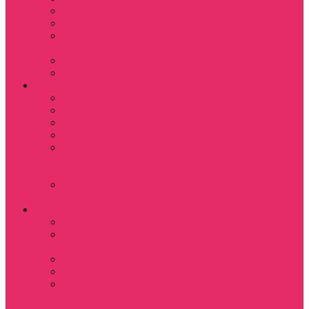
Назад в будущее
Обитель зла
Субстанция / The
Substance
Сумерки /Twilight
Челюсти / Jaws
Аниме
Наруто
Тетрадь смерти
Тоторо
Эльфийская песнь
Показать еще
Мастера меча
онлайн
Ходячий замок
Хаула
Игры
Deponia
The night of the
rabbit
Monkey Island
Одиссея Цуки
Показать еще
Among us / Амонг
ас