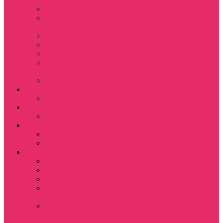
Leisure Suit Larry
Heroes Might and
Magic
Little Big Adventure
Torin’s Passage
Roblox / Роблокс
Хаги Ваги / Huggy
Wuggy
The Last of Us
Мультфильмы
Hello kitty
Знаменитости
Меган Фокс
Праздники
Новый год
Хэллоуин | Хоррор
Для школы / дома
Тетради школьные
Коврики для мыши
Термостаканы
Бутылки для
велосипеда
Показать еще
Для вас и вашего