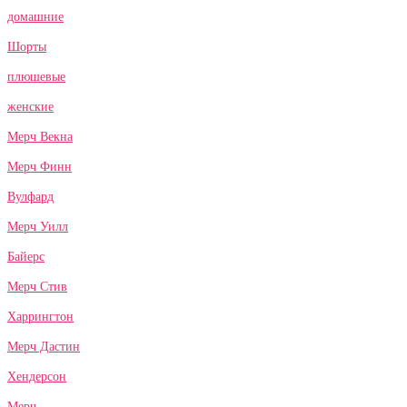
домашние
Шорты
плюшевые
женские
Мерч Векна
Мерч Финн
Вулфард
Мерч Уилл
Байерс
Мерч Стив
Харрингтон
Мерч Дастин
Хендерсон
Мерч