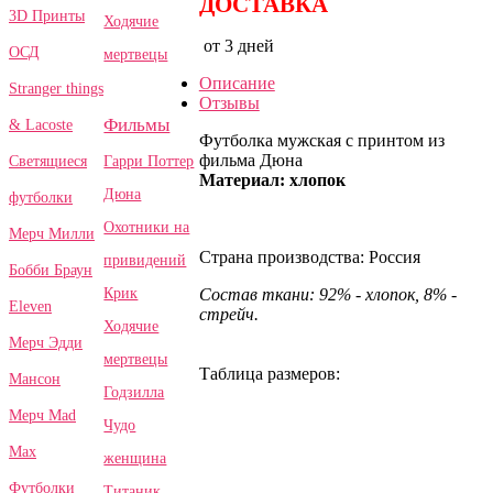
ДОСТАВКА
3D Принты
Ходячие
от 3 дней
ОСД
мертвецы
Описание
Stranger things
Отзывы
Фильмы
& Lacoste
Футболка мужская с принтом из
фильма Дюна
Гарри Поттер
Светящиеся
Материал: хлопок
Дюна
футболки
Охотники на
Мерч Милли
Страна производства: Россия
привидений
Бобби Браун
Крик
Состав ткани: 92% - хлопок, 8% -
Eleven
стрейч.
Ходячие
Мерч Эдди
мертвецы
Таблица размеров:
Мансон
Годзилла
Мерч Mad
Чудо
Max
женщина
Футболки
Титаник