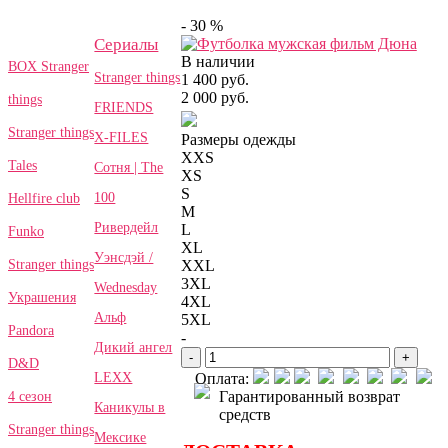
- 30 %
Сериалы
В наличии
BOX Stranger
Stranger things
1 400 руб.
2 000 руб.
things
FRIENDS
Stranger things
X-FILES
Размеры одежды
XXS
Tales
Сотня | The
XS
S
100
Hellfire club
M
Ривердейл
L
Funko
XL
Уэнсдэй /
Stranger things
XXL
3XL
Wednesday
Украшения
4XL
Альф
5XL
Pandora
-
Дикий ангел
-
+
D&D
LEXX
Оплата:
Гарантированный возврат
4 сезон
Каникулы в
средств
Stranger things
Мексике