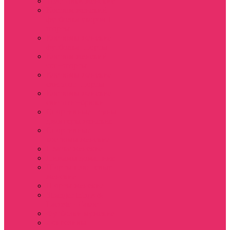
Толстовки женские
Костюм женский
футболка укороч +
шорты
Костюмы женские
футболка+шорты
Костюм женский
топ+шорты
Костюмы женские
свитшот+шорты
Костюмы женские
свитшот+брюки
Спортивные штаны
джоггеры женские
Спортивные
костюмы женские
Платья женские
Пижамы домашние
Шорты плюшевые
женские
Шорты женские
Stranger things &
Lacoste / Лакост
Футболки мужские
Лонгсливы