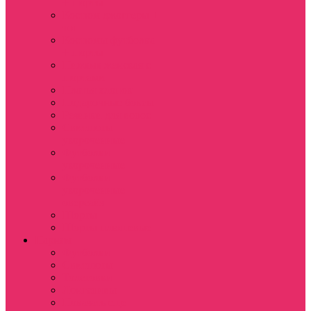
+ шорты
Костюм джоггеры +
топ
Костюмы футболка
+ шорты
Пижама женская с
шортами
Платья хлопок
Подарочные боксы
Резинки для волос
Свитшоты
укороченные
Футболки
укороченные
Футболки
укороченные
оверсайз
Шорты
Шорты плюшевые
Парням
Футболки
Свитшоты
Толстовки
Лонгсливы
Показать еще