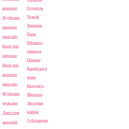
Годзилла
женские
Чужой
Футболки
Хищник
женские
Парк
оверсайз
Юрского
Кроп-топ
периода
женские
Пираты
Кроп-топ
Карибского
женские
моря
оверсайз
Битлджус
Футболки
Матрица
Звездные
мужские
войны
Лонгслив
Субстанция
женский