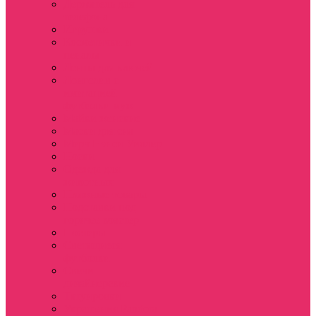
Держатель для
телефона
Игрушки
Косметички и
пеналы
Ленты для ключей
Лонгслив с
имитацией
футболки муж
Майки женские
Маски для сна
Мерч Нэнси Уиллер
Носки
Одежда для
животных
Пляжные товары
Подставки под
горячее коастер
Постеры
Светящиеся
футболки
Свечи
дизайнерские
Татуировки
Украшения Pandora