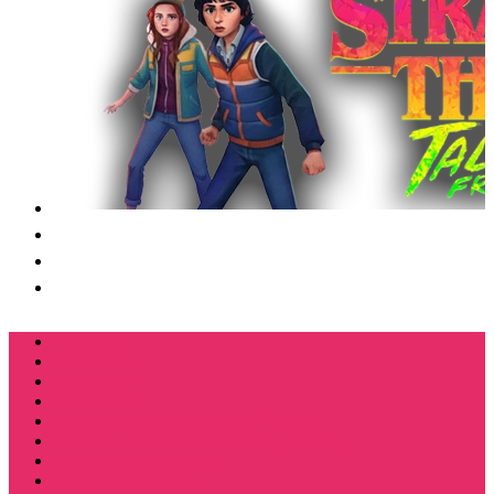
Футболки
Свитшоты
Толстовки
Лонгсливы
Костюмы мужские свитшот+брюки
Костюмы мужские футболка + шорты
Спортивные костюмы
Подарочные боксы