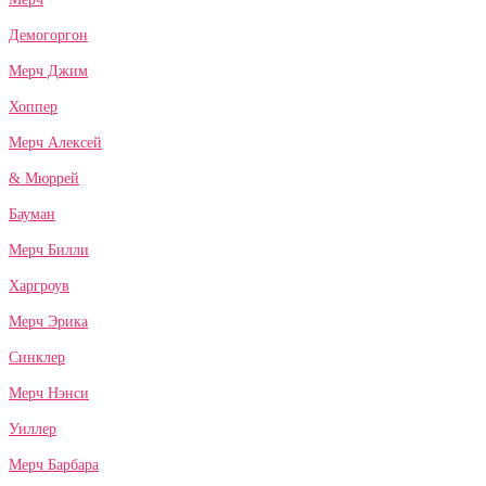
Демогоргон
Мерч Джим
Хоппер
Мерч Алексей
& Мюррей
Бауман
Мерч Билли
Харгроув
Мерч Эрика
Синклер
Мерч Нэнси
Уиллер
Мерч Барбара