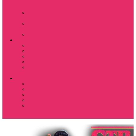
Костюмы мужские
свитшот+брюки
Костюмы мужские
футболка + шорты
Спортивные
костюмы
Подарочные боксы
Аксессуары и бижутерия
Браслеты
Брелки
Подвески и кулоны
Серьги
Показать еще
Чокеры
Разное
80-90 е
Thrasher
Доширак
Мемы, приколы
Показать еще
Футболка с крестом