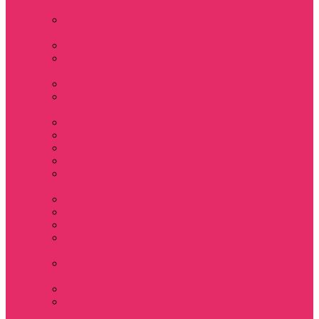
Sinclair
Мерч Барбара /
Barbara
Мерч Scoops Ahoy
Funko Stranger
things
Шопперы
Мерч Хоукинс /
Hawkins
Резинки для волос
Рюкзаки
Кружки
Термостаканы
Бутылки для
велосипеда
Тетради и блокноты
Коврики для мыши
Пазлы
Наклейки, стикеры
3D
Магниты на
холодильник
Значки
Подушки
декоративные