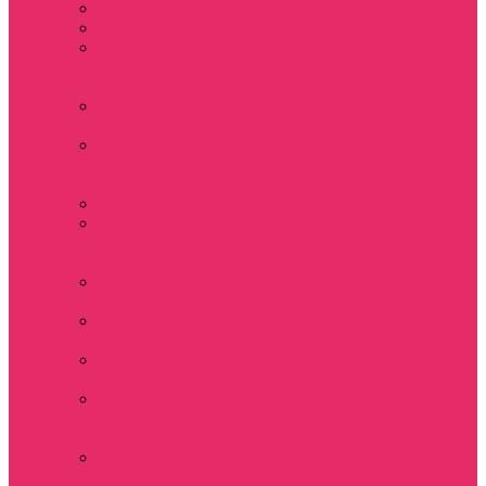
Часы настенные
Мерч Векна / Vecna
Мерч Финн
Вулфард / Finn
Wolfhard
Мерч Уилл Байерс /
Will Byers
Мерч Стив
Харрингтон / Steve
Harrington
Мерч Аргайл
Мерч Дастин
Хендерсон / Dustin
Henderson
Мерч Демогоргон /
Demogorgon
Мерч Джим Хоппер
/ Jim Hopper
Мерч Алексей /
Мюррей Бауман
Мерч Билли
Харгроув / Billy
Hargrove
Мерч Эрика
Синклер / Erica