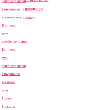
свитшот+брюки
Праздники
Спортивные
костюмы жен.
Разное
Костюмы
муж.
футболка+шорты
Костюмы
муж.
свитшот+брюки
Спортивные
костюмы
муж.
Платья
Пижамы