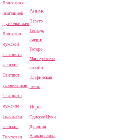
Лонгслив с
Аниме
имитацией
Наруто
футболки жен
Тетрадь
Лонгслив
смерти
мужской
Тоторо
Свитшоты
Мастера меча
женские
онлайн
Свитшот
Эльфийская
укороченный
песнь
Свитшоты
Игры
мужские
Толстовки
Одиссея Цуки
Депония
женские
Ночь кролика
Толстовки