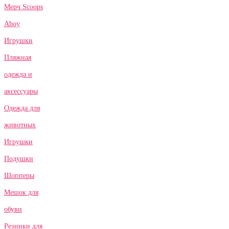
Мерч Scoops
Ahoy
Игрушки
Пляжная
одежда и
аксессуары
Одежда для
животных
Игрушки
Подушки
Шопперы
Мешок для
обуви
Резинки для