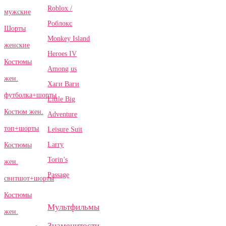
Roblox /
мужские
Роблокс
Шорты
Monkey Island
женские
Heroes IV
Костюмы
Among us
жен.
Хаги Ваги
футболка+шорты
Little Big
Костюм жен.
Adventure
топ+шорты
Leisure Suit
Larry
Костюмы
Torin’s
жен.
Passage
свитшот+шорты
Костюмы
Мультфильмы
жен.
Знаменитости