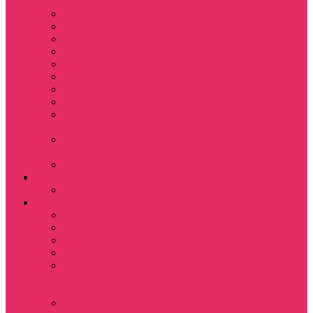
питомца
Косметички
Кружки
Ленты для ключей
Магниты
Одежда для школы
Пазлы
Подарочные боксы
Подарочные карты
Подставка под
стаканы
Подушки
декоративные
Шопперы
D&D
Дайсы
Девушкам
Футболки
Лонгсливы
Свитшоты
Толстовки
Показать еще
Спортивные
костюмы
Костюмы свитшот