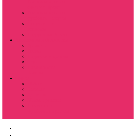
Костюмы мужские
свитшот+брюки
Костюмы мужские
футболка + шорты
Спортивные
костюмы
Подарочные боксы
Аксессуары и бижутерия
Браслеты
Брелки
Подвески и кулоны
Серьги
Показать еще
Чокеры
Разное
80-90 е
Thrasher
Доширак
Мемы, приколы
Показать еще
Футболка с крестом