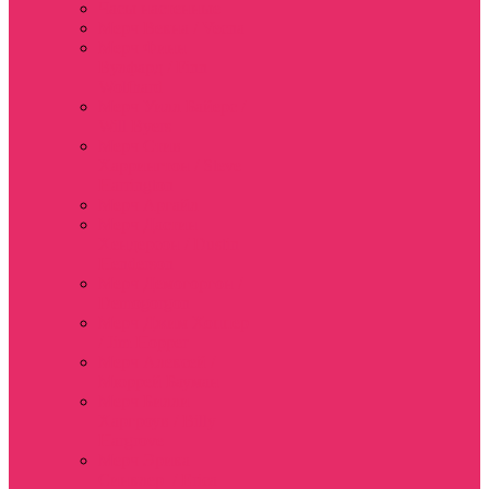
Часы настенные
Мерч Векна / Vecna
Мерч Финн
Вулфард / Finn
Wolfhard
Мерч Уилл Байерс /
Will Byers
Мерч Стив
Харрингтон / Steve
Harrington
Мерч Аргайл
Мерч Дастин
Хендерсон / Dustin
Henderson
Мерч Демогоргон /
Demogorgon
Мерч Джим Хоппер
/ Jim Hopper
Мерч Алексей /
Мюррей Бауман
Мерч Билли
Харгроув / Billy
Hargrove
Мерч Эрика
Синклер / Erica