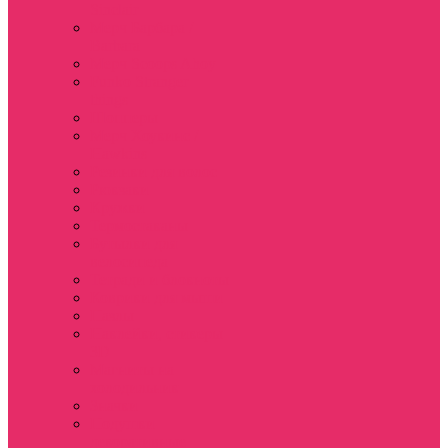
Sinclair
Мерч Барбара /
Barbara
Мерч Scoops Ahoy
Funko Stranger
things
Шопперы
Мерч Хоукинс /
Hawkins
Резинки для волос
Рюкзаки
Кружки
Термостаканы
Бутылки для
велосипеда
Тетради и блокноты
Коврики для мыши
Пазлы
Наклейки, стикеры
3D
Магниты на
холодильник
Значки
Подушки
декоративные