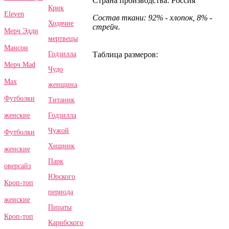
Страна производства: Россия
Крик
Eleven
Состав ткани: 92% - хлопок, 8% -
Ходячие
стрейч.
Мерч Эдди
мертвецы
Мансон
Годзилла
Таблица размеров:
Мерч Mad
Чудо
Max
женщина
Футболки
Титаник
Годзилла
женские
Чужой
Футболки
Хищник
женские
Парк
оверсайз
Юрского
Кроп-топ
периода
женские
Пираты
Кроп-топ
Карибского