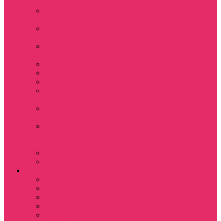
+ шорты
Костюм джоггеры +
топ
Костюмы футболка
+ шорты
Пижама женская с
шортами
Платья хлопок
Подарочные боксы
Резинки для волос
Свитшоты
укороченные
Футболки
укороченные
Футболки
укороченные
оверсайз
Шорты
Шорты плюшевые
Парням
Футболки
Свитшоты
Толстовки
Лонгсливы
Показать еще