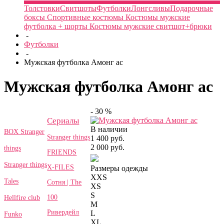
Толстовки
Свитшоты
Футболки
Лонгсливы
Подарочные
боксы
Спортивные костюмы
Костюмы мужские
футболка + шорты
Костюмы мужские свитшот+брюки
-
Футболки
-
Мужская футболка Амонг ас
Мужская футболка Амонг ас
- 30 %
Сериалы
В наличии
BOX Stranger
Stranger things
1 400 руб.
2 000 руб.
things
FRIENDS
Stranger things
X-FILES
Размеры одежды
XXS
Tales
Сотня | The
XS
S
100
Hellfire club
M
Ривердейл
L
Funko
XL