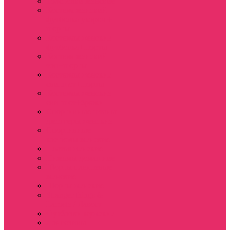
Толстовки женские
Костюм женский
футболка укороч +
шорты
Костюмы женские
футболка+шорты
Костюм женский
топ+шорты
Костюмы женские
свитшот+шорты
Костюмы женские
свитшот+брюки
Спортивные штаны
джоггеры женские
Спортивные
костюмы женские
Платья женские
Пижамы домашние
Шорты плюшевые
женские
Шорты женские
Stranger things &
Lacoste / Лакост
Футболки мужские
Лонгсливы