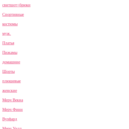
свитшот+брюки
Спортивные
костюмы
муж.
Платья
Пижамы
домашние
Шорты
плюшевые
женские
Мерч Векна
Мерч Финн
Вулфард
Мерч Уилл