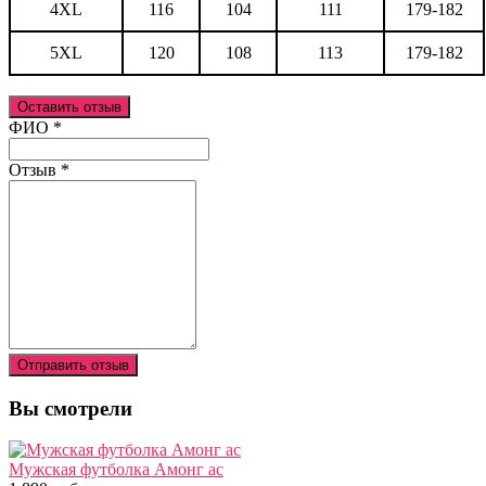
4XL
116
104
111
179-182
5XL
120
108
113
179-182
Оставить отзыв
Ваш отзыв был отправлен!
ФИО
*
Отзыв
*
Отправить отзыв
Вы смотрели
Мужская футболка Амонг ас