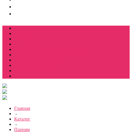
Футболки
Свитшоты
Толстовки
Лонгсливы
Костюмы мужские свитшот+брюки
Костюмы мужские футболка + шорты
Спортивные костюмы
Подарочные боксы
Еще
Главная
-
Каталог
-
Парням