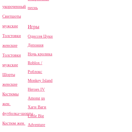
укороченный
песнь
Свитшоты
Игры
мужские
Толстовки
Одиссея Цуки
Депония
женские
Ночь кролика
Толстовки
Roblox /
мужские
Роблокс
Шорты
Monkey Island
женские
Heroes IV
Костюмы
Among us
жен.
Хаги Ваги
футболка+шорты
Little Big
Костюм жен.
Adventure