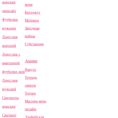
женские
моря
оверсайз
Битлджус
Футболки
Матрица
Звездные
мужские
войны
Лонгслив
Субстанция
женский
Лонгслив с
Аниме
имитацией
Наруто
футболки жен
Тетрадь
Лонгслив
смерти
мужской
Тоторо
Свитшоты
Мастера меча
женские
онлайн
Свитшот
Эльфийская