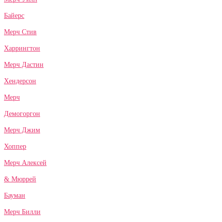
Байерс
Мерч Стив
Харрингтон
Мерч Дастин
Хендерсон
Мерч
Демогоргон
Мерч Джим
Хоппер
Мерч Алексей
& Мюррей
Бауман
Мерч Билли