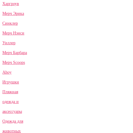
Харгроув
Мерч Эрика
Синклер
Мерч Нэнси
Уиллер
Мерч Барбара
Мерч Scoops
Ahoy
Игрушки
Пляжная
одежда и
аксессуары
Одежда для
животных