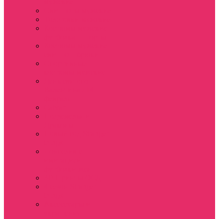
мужские
Свитшоты мужские
Толстовки мужские
Костюмы мужские
футболка + шорты
Костюмы мужские
свитшот+брюки
Спортивные
костюмы мужские
День святого
Валентина / 14
февраля
Calvari
Подземелья и
Драконы
Новый год Stranger
things
Лонгслив с
имитацией
футболки жен
3D Принты ОСД
4 сезон Stranger
things
Аксессуары и
украшения