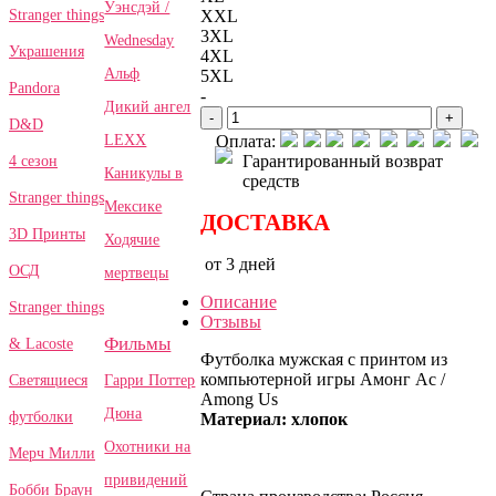
Уэнсдэй /
Stranger things
XXL
3XL
Wednesday
Украшения
4XL
Альф
5XL
Pandora
-
Дикий ангел
-
+
D&D
LEXX
Оплата:
Гарантированный возврат
4 сезон
Каникулы в
средств
Stranger things
Мексике
ДОСТАВКА
3D Принты
Ходячие
от 3 дней
ОСД
мертвецы
Описание
Stranger things
Отзывы
Фильмы
& Lacoste
Футболка мужская с принтом из
компьютерной игры Амонг Ас /
Гарри Поттер
Светящиеся
Among Us
Дюна
футболки
Материал: хлопок
Охотники на
Мерч Милли
привидений
Бобби Браун