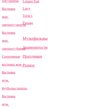
топ+шорты
Leisure Suit
Larry
Костюмы
Torin’s
жен.
Passage
свитшот+шорты
Костюмы
Мультфильмы
жен.
Знаменитости
свитшот+брюки
Праздники
Спортивные
костюмы жен.
Разное
Костюмы
муж.
футболка+шорты
Костюмы
муж.