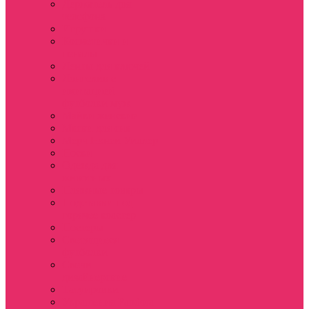
Держатель для
телефона
Игрушки
Косметички и
пеналы
Ленты для ключей
Лонгслив с
имитацией
футболки муж
Майки женские
Маски для сна
Мерч Нэнси Уиллер
Носки
Одежда для
животных
Пляжные товары
Подставки под
горячее коастер
Постеры
Светящиеся
футболки
Свечи
дизайнерские
Татуировки
Украшения Pandora