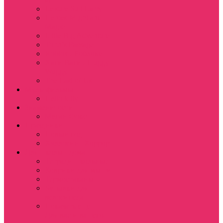
Leisure Suit Larry
Heroes Might and
Magic
Little Big Adventure
Torin’s Passage
Roblox / Роблокс
Хаги Ваги / Huggy
Wuggy
The Last of Us
Мультфильмы
Hello kitty
Знаменитости
Меган Фокс
Праздники
Новый год
Хэллоуин | Хоррор
Для школы / дома
Тетради школьные
Коврики для мыши
Термостаканы
Бутылки для
велосипеда
Показать еще
Для вас и вашего