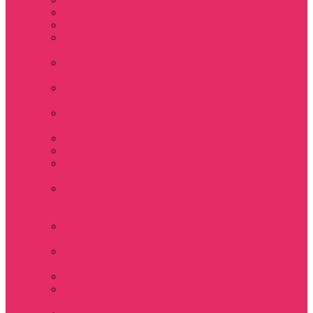
Hellfire club
WSQK
Показать еще
Stranger Tales 85
Мерч Милли Бобби
Браун / Оди Eleven
Мерч Эдди Мансон
/ Eddie Munson
Мерч Макс
Мейфилд / MadMax
Дерек осд
Футболки женские
Футболки женские
укороченные
Футболки женские
укороченные
оверсайз
Футболка женская
оверсайз
Лонгсливы
женские
Свитшоты женские
Свитшот женский
укороченный