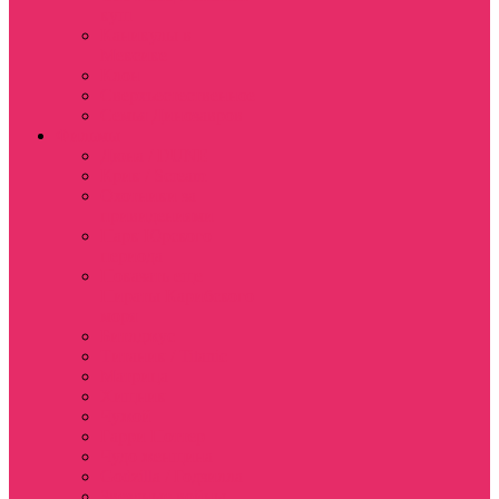
куш
Каникулы в
Мексике
Клон
Сверхъестественное
Семья Динозавров
Фильмы
Дюна / DUNE
Крик / Scream
Охотники за
привидениями
Парк Юрского
периода
Показать еще
Пираты Карибского
моря
Битлджус
Титаник / Titanic
Матрица
Хищник
Чужой
Гарри Поттер
Чудо женщина
Godzilla / Годзилла
Звездные войны