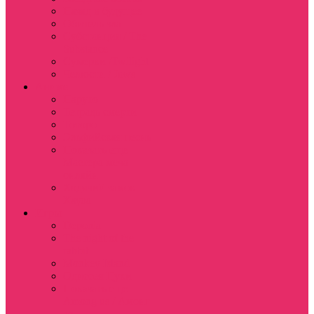
Назад в будущее
Обитель зла
Субстанция / The
Substance
Сумерки /Twilight
Челюсти / Jaws
Аниме
Наруто
Тетрадь смерти
Тоторо
Эльфийская песнь
Показать еще
Мастера меча
онлайн
Ходячий замок
Хаула
Игры
Deponia
The night of the
rabbit
Monkey Island
Одиссея Цуки
Показать еще
Among us / Амонг
ас