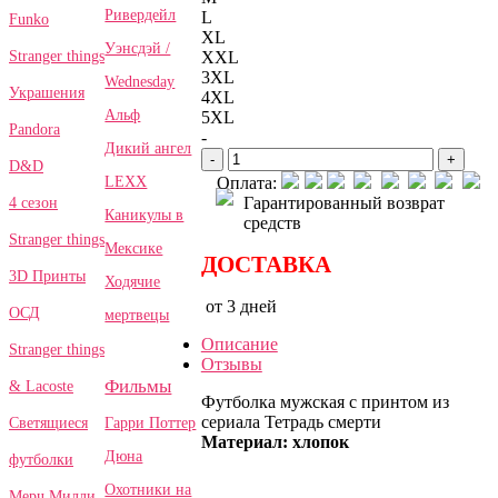
Ривердейл
L
Funko
XL
Уэнсдэй /
Stranger things
XXL
3XL
Wednesday
Украшения
4XL
Альф
5XL
Pandora
-
Дикий ангел
-
+
D&D
LEXX
Оплата:
Гарантированный возврат
4 сезон
Каникулы в
средств
Stranger things
Мексике
ДОСТАВКА
3D Принты
Ходячие
от 3 дней
ОСД
мертвецы
Описание
Stranger things
Отзывы
Фильмы
& Lacoste
Футболка мужская с принтом из
сериала Тетрадь смерти
Гарри Поттер
Светящиеся
Материал: хлопок
Дюна
футболки
Охотники на
Мерч Милли