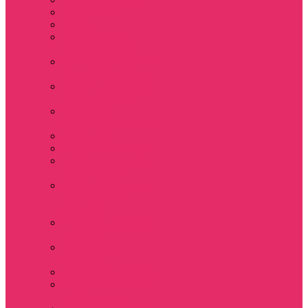
Hellfire club
WSQK
Показать еще
Stranger Tales 85
Мерч Милли Бобби
Браун / Оди Eleven
Мерч Эдди Мансон
/ Eddie Munson
Мерч Макс
Мейфилд / MadMax
Дерек осд
Футболки женские
Футболки женские
укороченные
Футболки женские
укороченные
оверсайз
Футболка женская
оверсайз
Лонгсливы
женские
Свитшоты женские
Свитшот женский
укороченный