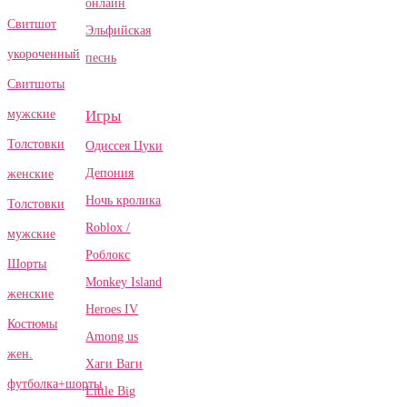
онлайн
Свитшот
Эльфийская
укороченный
песнь
Свитшоты
Игры
мужские
Толстовки
Одиссея Цуки
Депония
женские
Ночь кролика
Толстовки
Roblox /
мужские
Роблокс
Шорты
Monkey Island
женские
Heroes IV
Костюмы
Among us
жен.
Хаги Ваги
футболка+шорты
Little Big