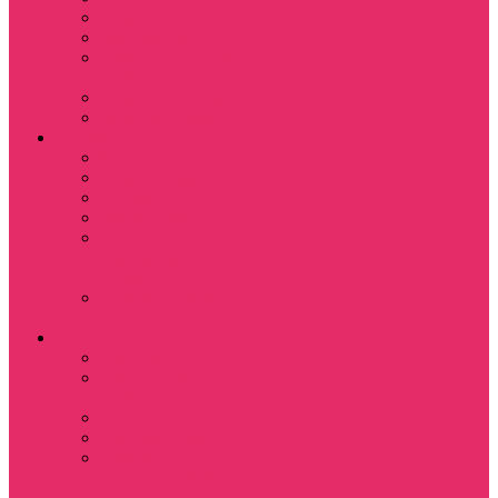
Назад в будущее
Обитель зла
Субстанция / The
Substance
Сумерки /Twilight
Челюсти / Jaws
Аниме
Наруто
Тетрадь смерти
Тоторо
Эльфийская песнь
Показать еще
Мастера меча
онлайн
Ходячий замок
Хаула
Игры
Deponia
The night of the
rabbit
Monkey Island
Одиссея Цуки
Показать еще
Among us / Амонг
ас