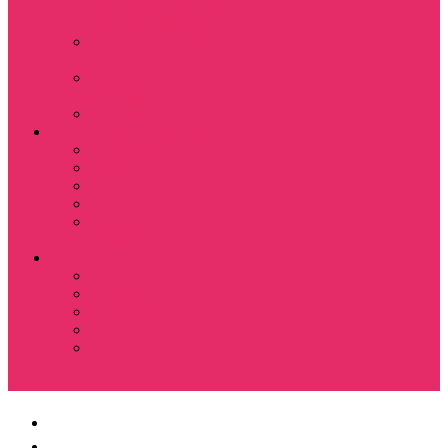
Костюмы мужские
свитшот+брюки
Костюмы мужские
футболка + шорты
Спортивные
костюмы
Подарочные боксы
Аксессуары и бижутерия
Браслеты
Брелки
Подвески и кулоны
Серьги
Показать еще
Чокеры
Разное
80-90 е
Thrasher
Доширак
Мемы, приколы
Показать еще
Футболка с крестом