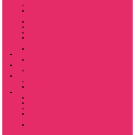
Leisure Suit Larry
Heroes Might and
Magic
Little Big Adventure
Torin’s Passage
Roblox / Роблокс
Хаги Ваги / Huggy
Wuggy
The Last of Us
Мультфильмы
Hello kitty
Знаменитости
Меган Фокс
Праздники
Новый год
Хэллоуин | Хоррор
Для школы / дома
Тетради школьные
Коврики для мыши
Термостаканы
Бутылки для
велосипеда
Показать еще
Для вас и вашего