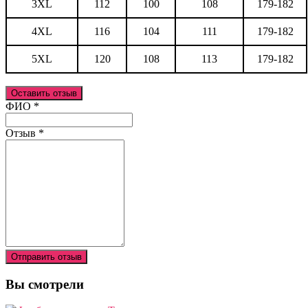
3XL
112
100
108
179-182
4XL
116
104
111
179-182
5XL
120
108
113
179-182
Оставить отзыв
Ваш отзыв был отправлен!
ФИО
*
Отзыв
*
Отправить отзыв
Вы смотрели