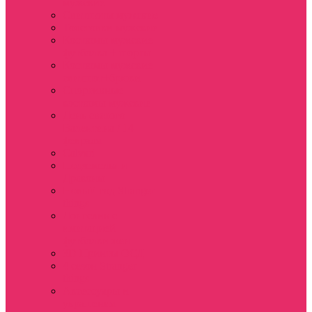
мужские
Свитшоты мужские
Толстовки мужские
Костюмы мужские
футболка + шорты
Костюмы мужские
свитшот+брюки
Спортивные
костюмы мужские
День святого
Валентина / 14
февраля
Calvari
Подземелья и
Драконы
Новый год Stranger
things
Лонгслив с
имитацией
футболки жен
3D Принты ОСД
4 сезон Stranger
things
Аксессуары и
украшения