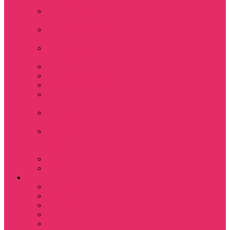
+ шорты
Костюм джоггеры +
топ
Костюмы футболка
+ шорты
Пижама женская с
шортами
Платья хлопок
Подарочные боксы
Резинки для волос
Свитшоты
укороченные
Футболки
укороченные
Футболки
укороченные
оверсайз
Шорты
Шорты плюшевые
Парням
Футболки
Свитшоты
Толстовки
Лонгсливы
Показать еще