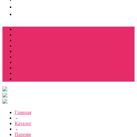
Футболки
Свитшоты
Толстовки
Лонгсливы
Костюмы мужские свитшот+брюки
Костюмы мужские футболка + шорты
Спортивные костюмы
Подарочные боксы
Еще
Главная
-
Каталог
-
Парням