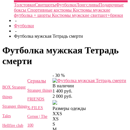
Толстовки
Свитшоты
Футболки
Лонгсливы
Подарочные
боксы
Спортивные костюмы
Костюмы мужские
футболка + шорты
Костюмы мужские свитшот+брюки
-
Футболки
-
Футболка мужская Тетрадь смерти
Футболка мужская Тетрадь
смерти
- 30 %
Сериалы
В наличии
BOX Stranger
Stranger things
1 400 руб.
2 000 руб.
things
FRIENDS
Stranger things
X-FILES
Размеры одежды
XXS
Tales
Сотня | The
XS
S
100
Hellfire club
M