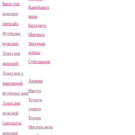
Кроп-топ
Карибского
женские
моря
оверсайз
Битлджус
Футболки
Матрица
Звездные
мужские
войны
Лонгслив
Субстанция
женский
Лонгслив с
Аниме
имитацией
Наруто
футболки жен
Тетрадь
Лонгслив
смерти
мужской
Тоторо
Свитшоты
Мастера меча
женские