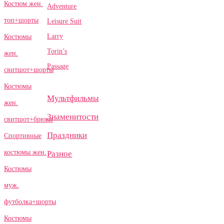
Костюм жен.
Adventure
топ+шорты
Leisure Suit
Larry
Костюмы
Torin’s
жен.
Passage
свитшот+шорты
Костюмы
Мультфильмы
жен.
Знаменитости
свитшот+брюки
Праздники
Спортивные
костюмы жен.
Разное
Костюмы
муж.
футболка+шорты
Костюмы