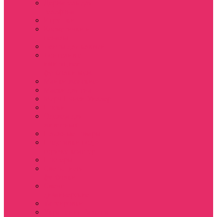
Держатель для
телефона
Игрушки
Косметички и
пеналы
Ленты для ключей
Лонгслив с
имитацией
футболки муж
Майки женские
Маски для сна
Мерч Нэнси Уиллер
Носки
Одежда для
животных
Пляжные товары
Подставки под
горячее коастер
Постеры
Светящиеся
футболки
Свечи
дизайнерские
Татуировки
Украшения Pandora