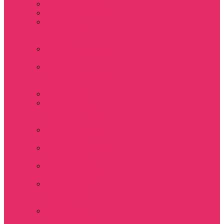
Часы настенные
Мерч Векна / Vecna
Мерч Финн
Вулфард / Finn
Wolfhard
Мерч Уилл Байерс /
Will Byers
Мерч Стив
Харрингтон / Steve
Harrington
Мерч Аргайл
Мерч Дастин
Хендерсон / Dustin
Henderson
Мерч Демогоргон /
Demogorgon
Мерч Джим Хоппер
/ Jim Hopper
Мерч Алексей /
Мюррей Бауман
Мерч Билли
Харгроув / Billy
Hargrove
Мерч Эрика
Синклер / Erica