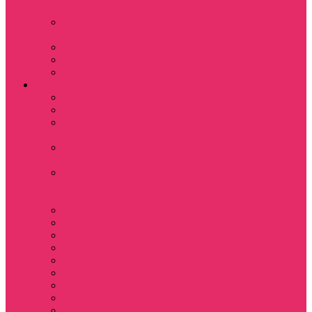
куш
Каникулы в
Мексике
Клон
Сверхъестественное
Семья Динозавров
Фильмы
Дюна / DUNE
Крик / Scream
Охотники за
привидениями
Парк Юрского
периода
Показать еще
Пираты Карибского
моря
Битлджус
Титаник / Titanic
Матрица
Хищник
Чужой
Гарри Поттер
Чудо женщина
Godzilla / Годзилла
Звездные войны