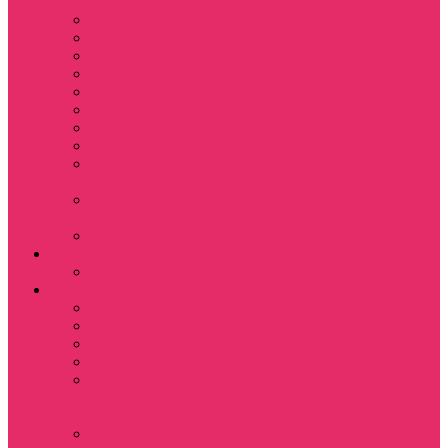
питомца
Косметички
Кружки
Ленты для ключей
Магниты
Одежда для школы
Пазлы
Подарочные боксы
Подарочные карты
Подставка под
стаканы
Подушки
декоративные
Шопперы
D&D
Дайсы
Девушкам
Футболки
Лонгсливы
Свитшоты
Толстовки
Показать еще
Спортивные
костюмы
Костюмы свитшот