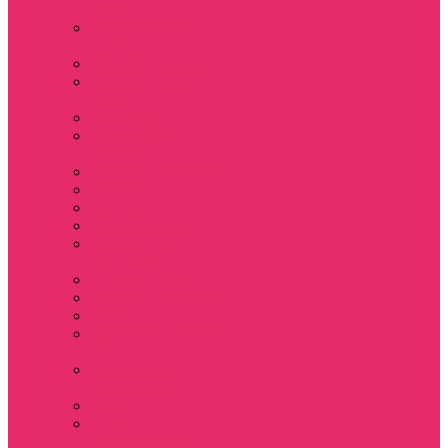
Sinclair
Мерч Барбара /
Barbara
Мерч Scoops Ahoy
Funko Stranger
things
Шопперы
Мерч Хоукинс /
Hawkins
Резинки для волос
Рюкзаки
Кружки
Термостаканы
Бутылки для
велосипеда
Тетради и блокноты
Коврики для мыши
Пазлы
Наклейки, стикеры
3D
Магниты на
холодильник
Значки
Подушки
декоративные