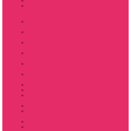
Толстовки женские
Костюм женский
футболка укороч +
шорты
Костюмы женские
футболка+шорты
Костюм женский
топ+шорты
Костюмы женские
свитшот+шорты
Костюмы женские
свитшот+брюки
Спортивные штаны
джоггеры женские
Спортивные
костюмы женские
Платья женские
Пижамы домашние
Шорты плюшевые
женские
Шорты женские
Stranger things &
Lacoste / Лакост
Футболки мужские
Лонгсливы