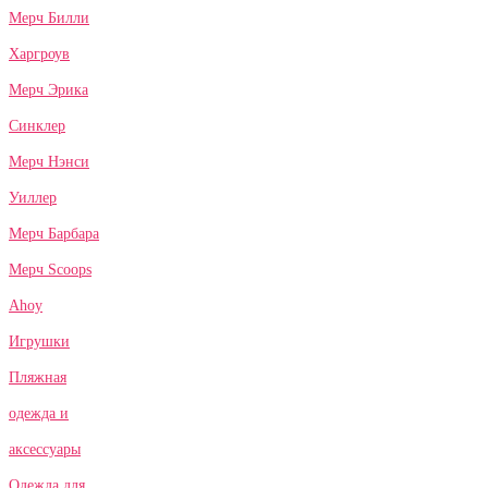
Мерч Билли
Харгроув
Мерч Эрика
Синклер
Мерч Нэнси
Уиллер
Мерч Барбара
Мерч Scoops
Ahoy
Игрушки
Пляжная
одежда и
аксессуары
Одежда для