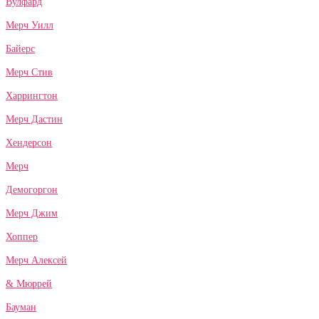
Вулфард
Мерч Уилл
Байерс
Мерч Стив
Харрингтон
Мерч Дастин
Хендерсон
Мерч
Демогоргон
Мерч Джим
Хоппер
Мерч Алексей
& Мюррей
Бауман