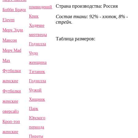
Страна производства: Россия
привидений
Бобби Браун
Крик
Состав ткани: 92% - хлопок, 8% -
Eleven
стрейч.
Ходячие
Мерч Эдди
мертвецы
Таблица размеров:
Мансон
Годзилла
Мерч Mad
Чудо
Max
женщина
Футболки
Титаник
Годзилла
женские
Чужой
Футболки
Хищник
женские
Парк
оверсайз
Юрского
Кроп-топ
периода
женские
Пираты