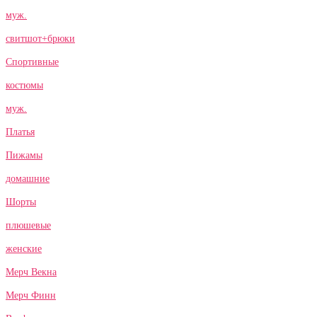
муж.
свитшот+брюки
Спортивные
костюмы
муж.
Платья
Пижамы
домашние
Шорты
плюшевые
женские
Мерч Векна
Мерч Финн