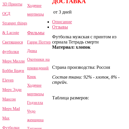
ДОСТАВКА
3D Принты
Ходячие
от 3 дней
ОСД
мертвецы
Описание
Stranger things
Отзывы
Фильмы
& Lacoste
Футболка мужская с принтом из
сериала Тетрадь смерти
Гарри Поттер
Светящиеся
Материал: хлопок
Дюна
футболки
Охотники на
Мерч Милли
Страна производства: Россия
привидений
Бобби Браун
Крик
Состав ткани: 92% - хлопок, 8% -
Eleven
стрейч.
Ходячие
Мерч Эдди
мертвецы
Таблица размеров:
Мансон
Годзилла
Мерч Mad
Чудо
Max
женщина
Футболки
Титаник