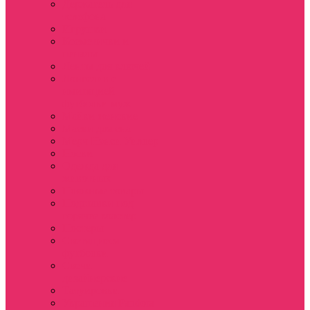
Держатель для
телефона
Игрушки
Косметички и
пеналы
Ленты для ключей
Лонгслив с
имитацией
футболки муж
Майки женские
Маски для сна
Мерч Нэнси Уиллер
Носки
Одежда для
животных
Пляжные товары
Подставки под
горячее коастер
Постеры
Светящиеся
футболки
Свечи
дизайнерские
Татуировки
Украшения Pandora