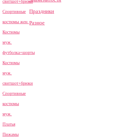
свитшот+брюки
Праздники
Спортивные
костюмы жен.
Разное
Костюмы
муж.
футболка+шорты
Костюмы
муж.
свитшот+брюки
Спортивные
костюмы
муж.
Платья
Пижамы