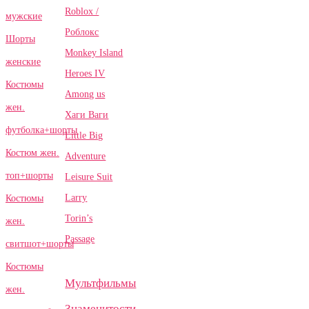
Roblox /
мужские
Роблокс
Шорты
Monkey Island
женские
Heroes IV
Костюмы
Among us
жен.
Хаги Ваги
футболка+шорты
Little Big
Костюм жен.
Adventure
топ+шорты
Leisure Suit
Larry
Костюмы
Torin’s
жен.
Passage
свитшот+шорты
Костюмы
Мультфильмы
жен.
Знаменитости