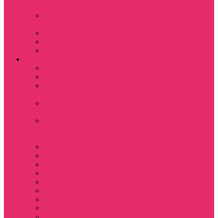
куш
Каникулы в
Мексике
Клон
Сверхъестественное
Семья Динозавров
Фильмы
Дюна / DUNE
Крик / Scream
Охотники за
привидениями
Парк Юрского
периода
Показать еще
Пираты Карибского
моря
Битлджус
Титаник / Titanic
Матрица
Хищник
Чужой
Гарри Поттер
Чудо женщина
Godzilla / Годзилла
Звездные войны