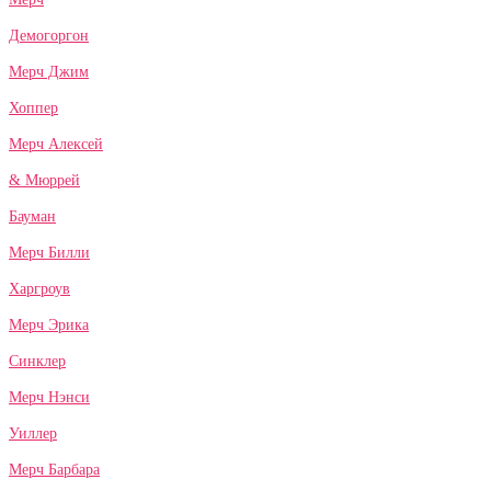
Демогоргон
Мерч Джим
Хоппер
Мерч Алексей
& Мюррей
Бауман
Мерч Билли
Харгроув
Мерч Эрика
Синклер
Мерч Нэнси
Уиллер
Мерч Барбара