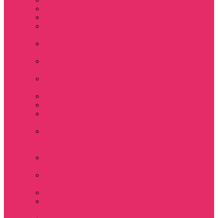
Hellfire club
WSQK
Показать еще
Stranger Tales 85
Мерч Милли Бобби
Браун / Оди Eleven
Мерч Эдди Мансон
/ Eddie Munson
Мерч Макс
Мейфилд / MadMax
Дерек осд
Футболки женские
Футболки женские
укороченные
Футболки женские
укороченные
оверсайз
Футболка женская
оверсайз
Лонгсливы
женские
Свитшоты женские
Свитшот женский
укороченный