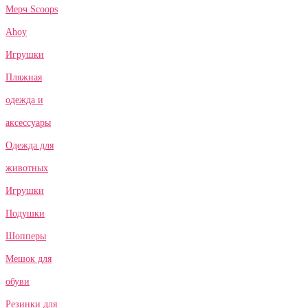
Мерч Scoops
Ahoy
Игрушки
Пляжная
одежда и
аксессуары
Одежда для
животных
Игрушки
Подушки
Шопперы
Мешок для
обуви
Резинки для