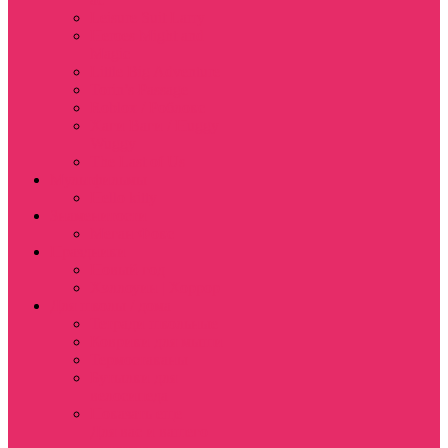
Leisure Suit Larry
Heroes Might and
Magic
Little Big Adventure
Torin’s Passage
Roblox / Роблокс
Хаги Ваги / Huggy
Wuggy
The Last of Us
Мультфильмы
Hello kitty
Знаменитости
Меган Фокс
Праздники
Новый год
Хэллоуин | Хоррор
Для школы / дома
Тетради школьные
Коврики для мыши
Термостаканы
Бутылки для
велосипеда
Показать еще
Для вас и вашего