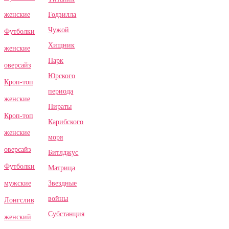
Годзилла
женские
Чужой
Футболки
Хищник
женские
Парк
оверсайз
Юрского
Кроп-топ
периода
женские
Пираты
Кроп-топ
Карибского
женские
моря
оверсайз
Битлджус
Футболки
Матрица
Звездные
мужские
войны
Лонгслив
Субстанция
женский