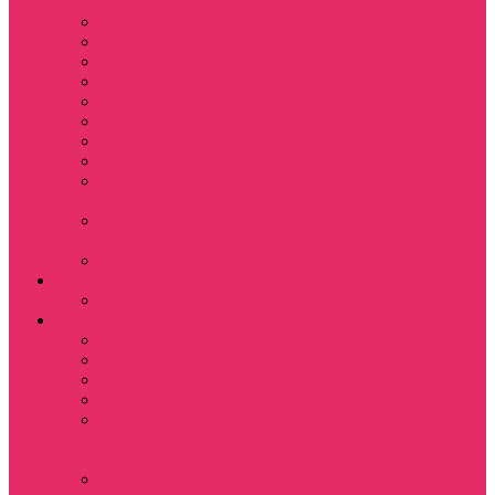
питомца
Косметички
Кружки
Ленты для ключей
Магниты
Одежда для школы
Пазлы
Подарочные боксы
Подарочные карты
Подставка под
стаканы
Подушки
декоративные
Шопперы
D&D
Дайсы
Девушкам
Футболки
Лонгсливы
Свитшоты
Толстовки
Показать еще
Спортивные
костюмы
Костюмы свитшот