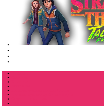
Футболки
Свитшоты
Толстовки
Лонгсливы
Костюмы мужские свитшот+брюки
Костюмы мужские футболка + шорты
Спортивные костюмы
Подарочные боксы