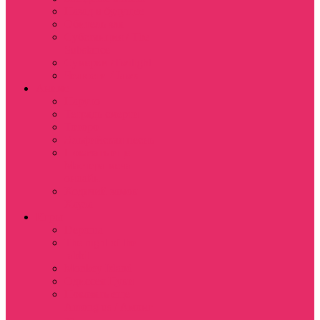
Назад в будущее
Обитель зла
Субстанция / The
Substance
Сумерки /Twilight
Челюсти / Jaws
Аниме
Наруто
Тетрадь смерти
Тоторо
Эльфийская песнь
Показать еще
Мастера меча
онлайн
Ходячий замок
Хаула
Игры
Deponia
The night of the
rabbit
Monkey Island
Одиссея Цуки
Показать еще
Among us / Амонг
ас