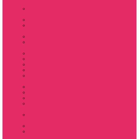
Sinclair
Мерч Барбара /
Barbara
Мерч Scoops Ahoy
Funko Stranger
things
Шопперы
Мерч Хоукинс /
Hawkins
Резинки для волос
Рюкзаки
Кружки
Термостаканы
Бутылки для
велосипеда
Тетради и блокноты
Коврики для мыши
Пазлы
Наклейки, стикеры
3D
Магниты на
холодильник
Значки
Подушки
декоративные