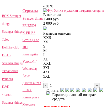
- 30 %
Сериалы
В наличии
BOX Stranger
Stranger things
1 400 руб.
2 000 руб.
things
FRIENDS
Stranger things
X-FILES
Размеры одежды
XXS
Tales
Сотня | The
XS
S
100
Hellfire club
M
Ривердейл
L
Funko
XL
Уэнсдэй /
Stranger things
XXL
3XL
Wednesday
Украшения
4XL
Альф
5XL
Pandora
-
Дикий ангел
-
+
D&D
LEXX
Оплата:
Гарантированный возврат
4 сезон
Каникулы в
средств
Stranger things
Мексике