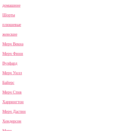
домашние
Шорты
плюшевые
женские
Мерч Векна
Мерч Финн
Вулфард
Мерч Уилл
Байерс
Мерч Стив
Харрингтон
Мерч Дастин
Хендерсон
Мерч