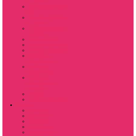
+ шорты
Костюм джоггеры +
топ
Костюмы футболка
+ шорты
Пижама женская с
шортами
Платья хлопок
Подарочные боксы
Резинки для волос
Свитшоты
укороченные
Футболки
укороченные
Футболки
укороченные
оверсайз
Шорты
Шорты плюшевые
Парням
Футболки
Свитшоты
Толстовки
Лонгсливы
Показать еще