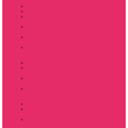
мужские
Свитшоты мужские
Толстовки мужские
Костюмы мужские
футболка + шорты
Костюмы мужские
свитшот+брюки
Спортивные
костюмы мужские
День святого
Валентина / 14
февраля
Calvari
Подземелья и
Драконы
Новый год Stranger
things
Лонгслив с
имитацией
футболки жен
3D Принты ОСД
4 сезон Stranger
things
Аксессуары и
украшения