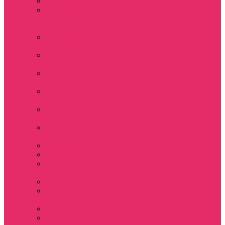
Толстовки женские
Костюм женский
футболка укороч +
шорты
Костюмы женские
футболка+шорты
Костюм женский
топ+шорты
Костюмы женские
свитшот+шорты
Костюмы женские
свитшот+брюки
Спортивные штаны
джоггеры женские
Спортивные
костюмы женские
Платья женские
Пижамы домашние
Шорты плюшевые
женские
Шорты женские
Stranger things &
Lacoste / Лакост
Футболки мужские
Лонгсливы