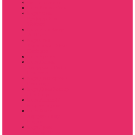
Часы настенные
Мерч Векна / Vecna
Мерч Финн
Вулфард / Finn
Wolfhard
Мерч Уилл Байерс /
Will Byers
Мерч Стив
Харрингтон / Steve
Harrington
Мерч Аргайл
Мерч Дастин
Хендерсон / Dustin
Henderson
Мерч Демогоргон /
Demogorgon
Мерч Джим Хоппер
/ Jim Hopper
Мерч Алексей /
Мюррей Бауман
Мерч Билли
Харгроув / Billy
Hargrove
Мерч Эрика
Синклер / Erica