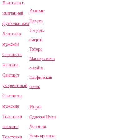
Лонгслив с
Аниме
имитацией
Наруто
футболки жен
Тетрадь
Лонгслив
смерти
мужской
Тоторо
Свитшоты
Мастера меча
женские
онлайн
Свитшот
Эльфийская
укороченный
песнь
Свитшоты
Игры
мужские
Толстовки
Одиссея Цуки
Депония
женские
Ночь кролика
Толстовки