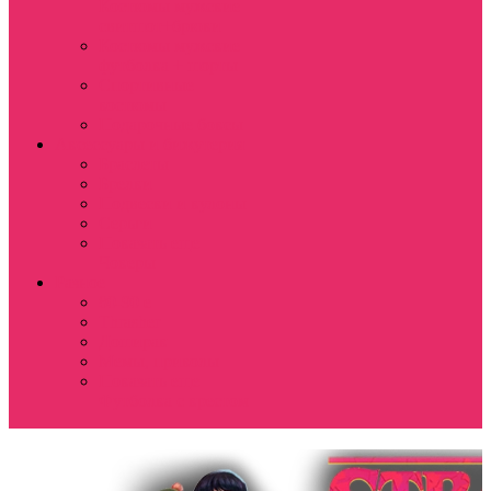
Костюмы мужские
свитшот+брюки
Костюмы мужские
футболка + шорты
Спортивные
костюмы
Подарочные боксы
Аксессуары и бижутерия
Браслеты
Брелки
Подвески и кулоны
Серьги
Показать еще
Чокеры
Разное
80-90 е
Thrasher
Доширак
Мемы, приколы
Показать еще
Футболка с крестом