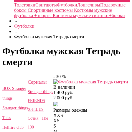
Толстовки
Свитшоты
Футболки
Лонгсливы
Подарочные
боксы
Спортивные костюмы
Костюмы мужские
футболка + шорты
Костюмы мужские свитшот+брюки
-
Футболки
-
Футболка мужская Тетрадь смерти
Футболка мужская Тетрадь
смерти
- 30 %
Сериалы
В наличии
BOX Stranger
Stranger things
1 400 руб.
2 000 руб.
things
FRIENDS
Stranger things
X-FILES
Размеры одежды
XXS
Tales
Сотня | The
XS
S
100
Hellfire club
M