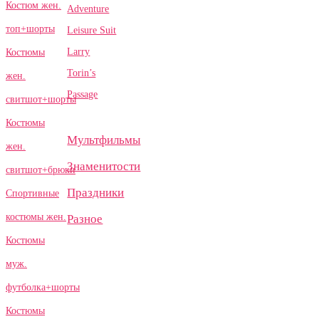
Костюм жен.
Adventure
топ+шорты
Leisure Suit
Larry
Костюмы
Torin’s
жен.
Passage
свитшот+шорты
Костюмы
Мультфильмы
жен.
Знаменитости
свитшот+брюки
Праздники
Спортивные
костюмы жен.
Разное
Костюмы
муж.
футболка+шорты
Костюмы