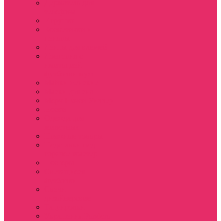
Держатель для
телефона
Игрушки
Косметички и
пеналы
Ленты для ключей
Лонгслив с
имитацией
футболки муж
Майки женские
Маски для сна
Мерч Нэнси Уиллер
Носки
Одежда для
животных
Пляжные товары
Подставки под
горячее коастер
Постеры
Светящиеся
футболки
Свечи
дизайнерские
Татуировки
Украшения Pandora