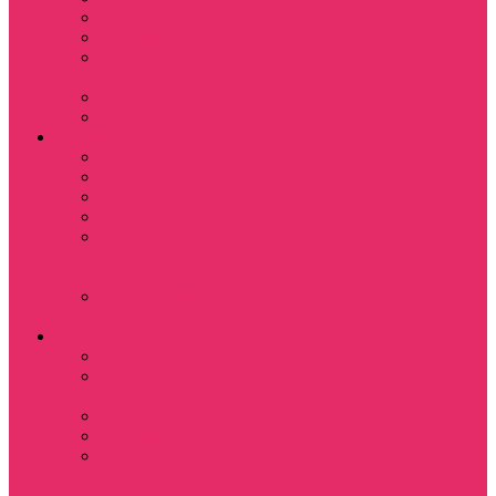
Назад в будущее
Обитель зла
Субстанция / The
Substance
Сумерки /Twilight
Челюсти / Jaws
Аниме
Наруто
Тетрадь смерти
Тоторо
Эльфийская песнь
Показать еще
Мастера меча
онлайн
Ходячий замок
Хаула
Игры
Deponia
The night of the
rabbit
Monkey Island
Одиссея Цуки
Показать еще
Among us / Амонг
ас