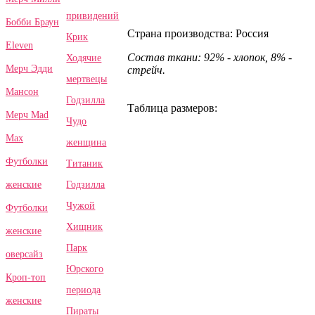
привидений
Бобби Браун
Страна производства: Россия
Крик
Eleven
Состав ткани: 92% - хлопок, 8% -
Ходячие
Мерч Эдди
стрейч.
мертвецы
Мансон
Годзилла
Таблица размеров:
Мерч Mad
Чудо
Max
женщина
Футболки
Титаник
Годзилла
женские
Чужой
Футболки
Хищник
женские
Парк
оверсайз
Юрского
Кроп-топ
периода
женские
Пираты