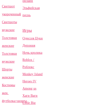
онлайн
Свитшот
Эльфийская
укороченный
песнь
Свитшоты
Игры
мужские
Толстовки
Одиссея Цуки
Депония
женские
Ночь кролика
Толстовки
Roblox /
мужские
Роблокс
Шорты
Monkey Island
женские
Heroes IV
Костюмы
Among us
жен.
Хаги Ваги
футболка+шорты
Little Big