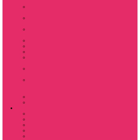
+ шорты
Костюм джоггеры +
топ
Костюмы футболка
+ шорты
Пижама женская с
шортами
Платья хлопок
Подарочные боксы
Резинки для волос
Свитшоты
укороченные
Футболки
укороченные
Футболки
укороченные
оверсайз
Шорты
Шорты плюшевые
Парням
Футболки
Свитшоты
Толстовки
Лонгсливы
Показать еще