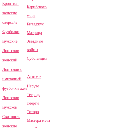
Кроп-топ
Карибского
женские
моря
оверсайз
Битлджус
Футболки
Матрица
Звездные
мужские
войны
Лонгслив
Субстанция
женский
Лонгслив с
Аниме
имитацией
Наруто
футболки жен
Тетрадь
Лонгслив
смерти
мужской
Тоторо
Свитшоты
Мастера меча
женские