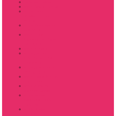
Часы настенные
Мерч Векна / Vecna
Мерч Финн
Вулфард / Finn
Wolfhard
Мерч Уилл Байерс /
Will Byers
Мерч Стив
Харрингтон / Steve
Harrington
Мерч Аргайл
Мерч Дастин
Хендерсон / Dustin
Henderson
Мерч Демогоргон /
Demogorgon
Мерч Джим Хоппер
/ Jim Hopper
Мерч Алексей /
Мюррей Бауман
Мерч Билли
Харгроув / Billy
Hargrove
Мерч Эрика
Синклер / Erica