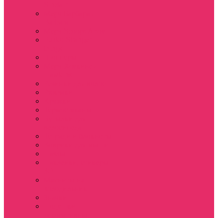
Sinclair
Мерч Барбара /
Barbara
Мерч Scoops Ahoy
Funko Stranger
things
Шопперы
Мерч Хоукинс /
Hawkins
Резинки для волос
Рюкзаки
Кружки
Термостаканы
Бутылки для
велосипеда
Тетради и блокноты
Коврики для мыши
Пазлы
Наклейки, стикеры
3D
Магниты на
холодильник
Значки
Подушки
декоративные