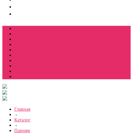
Футболки
Свитшоты
Толстовки
Лонгсливы
Костюмы мужские свитшот+брюки
Костюмы мужские футболка + шорты
Спортивные костюмы
Подарочные боксы
Еще
Главная
-
Каталог
-
Парням