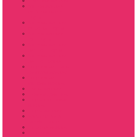
Толстовки женские
Костюм женский
футболка укороч +
шорты
Костюмы женские
футболка+шорты
Костюм женский
топ+шорты
Костюмы женские
свитшот+шорты
Костюмы женские
свитшот+брюки
Спортивные штаны
джоггеры женские
Спортивные
костюмы женские
Платья женские
Пижамы домашние
Шорты плюшевые
женские
Шорты женские
Stranger things &
Lacoste / Лакост
Футболки мужские
Лонгсливы