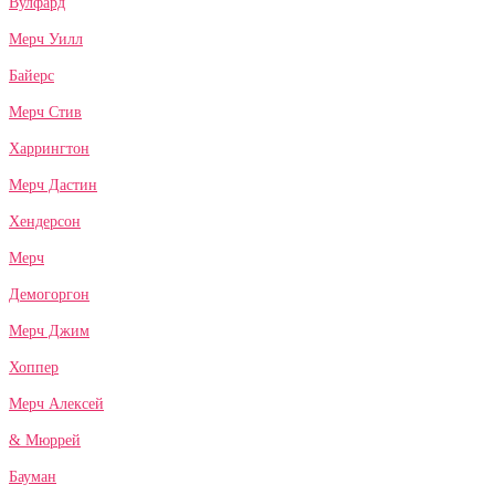
Вулфард
Мерч Уилл
Байерс
Мерч Стив
Харрингтон
Мерч Дастин
Хендерсон
Мерч
Демогоргон
Мерч Джим
Хоппер
Мерч Алексей
& Мюррей
Бауман