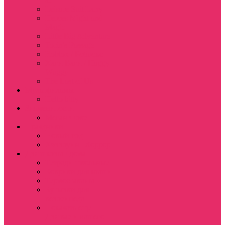
Leisure Suit Larry
Heroes Might and
Magic
Little Big Adventure
Torin’s Passage
Roblox / Роблокс
Хаги Ваги / Huggy
Wuggy
The Last of Us
Мультфильмы
Hello kitty
Знаменитости
Меган Фокс
Праздники
Новый год
Хэллоуин | Хоррор
Для школы / дома
Тетради школьные
Коврики для мыши
Термостаканы
Бутылки для
велосипеда
Показать еще
Для вас и вашего