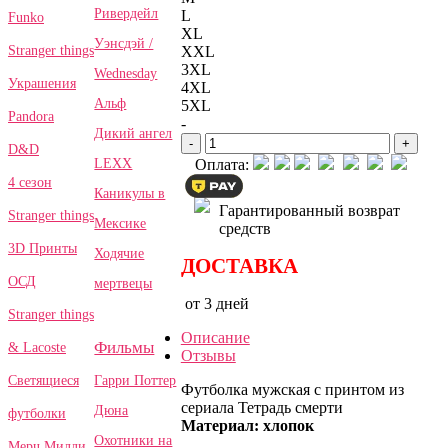
Ривердейл
L
Funko
XL
Уэнсдэй /
Stranger things
XXL
3XL
Wednesday
Украшения
4XL
Альф
5XL
Pandora
-
Дикий ангел
-
+
D&D
LEXX
Оплата:
4 сезон
Каникулы в
Гарантированный возврат
Stranger things
Мексике
средств
3D Принты
Ходячие
ДОСТАВКА
ОСД
мертвецы
от 3 дней
Stranger things
Описание
Фильмы
& Lacoste
Отзывы
Гарри Поттер
Светящиеся
Футболка мужская с принтом из
сериала Тетрадь смерти
Дюна
футболки
Материал: хлопок
Охотники на
Мерч Милли