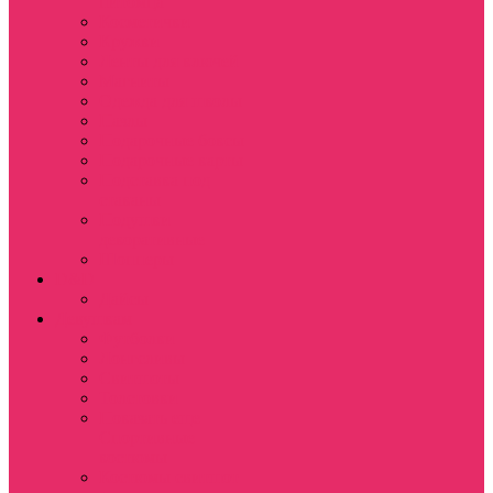
питомца
Косметички
Кружки
Ленты для ключей
Магниты
Одежда для школы
Пазлы
Подарочные боксы
Подарочные карты
Подставка под
стаканы
Подушки
декоративные
Шопперы
D&D
Дайсы
Девушкам
Футболки
Лонгсливы
Свитшоты
Толстовки
Показать еще
Спортивные
костюмы
Костюмы свитшот