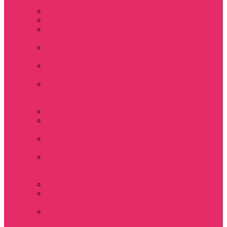
мужские
Свитшоты мужские
Толстовки мужские
Костюмы мужские
футболка + шорты
Костюмы мужские
свитшот+брюки
Спортивные
костюмы мужские
День святого
Валентина / 14
февраля
Calvari
Подземелья и
Драконы
Новый год Stranger
things
Лонгслив с
имитацией
футболки жен
3D Принты ОСД
4 сезон Stranger
things
Аксессуары и
украшения