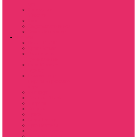
куш
Каникулы в
Мексике
Клон
Сверхъестественное
Семья Динозавров
Фильмы
Дюна / DUNE
Крик / Scream
Охотники за
привидениями
Парк Юрского
периода
Показать еще
Пираты Карибского
моря
Битлджус
Титаник / Titanic
Матрица
Хищник
Чужой
Гарри Поттер
Чудо женщина
Godzilla / Годзилла
Звездные войны