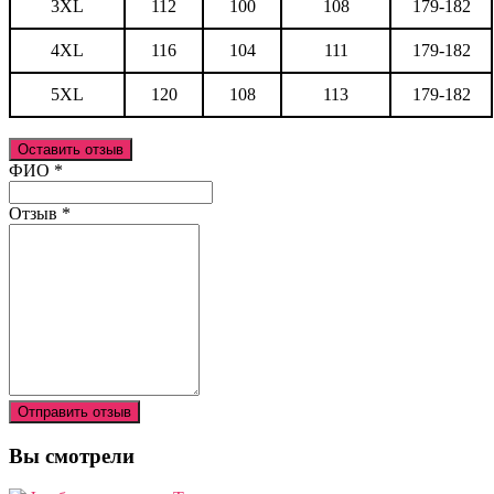
3XL
112
100
108
179-182
4XL
116
104
111
179-182
5XL
120
108
113
179-182
Оставить отзыв
Ваш отзыв был отправлен!
ФИО
*
Отзыв
*
Отправить отзыв
Вы смотрели