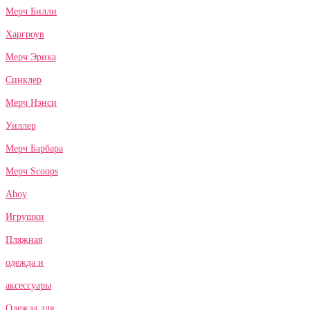
Мерч Билли
Харгроув
Мерч Эрика
Синклер
Мерч Нэнси
Уиллер
Мерч Барбара
Мерч Scoops
Ahoy
Игрушки
Пляжная
одежда и
аксессуары
Одежда для