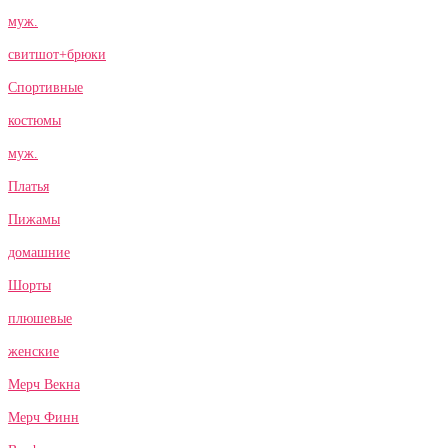
муж.
свитшот+брюки
Спортивные
костюмы
муж.
Платья
Пижамы
домашние
Шорты
плюшевые
женские
Мерч Векна
Мерч Финн