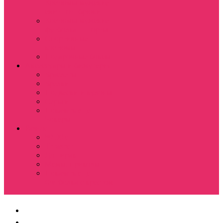
Костюмы мужские
свитшот+брюки
Костюмы мужские
футболка + шорты
Спортивные
костюмы
Подарочные боксы
Аксессуары и бижутерия
Браслеты
Брелки
Подвески и кулоны
Серьги
Показать еще
Чокеры
Разное
80-90 е
Thrasher
Доширак
Мемы, приколы
Показать еще
Футболка с крестом