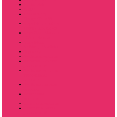
Hellfire club
WSQK
Показать еще
Stranger Tales 85
Мерч Милли Бобби
Браун / Оди Eleven
Мерч Эдди Мансон
/ Eddie Munson
Мерч Макс
Мейфилд / MadMax
Дерек осд
Футболки женские
Футболки женские
укороченные
Футболки женские
укороченные
оверсайз
Футболка женская
оверсайз
Лонгсливы
женские
Свитшоты женские
Свитшот женский
укороченный